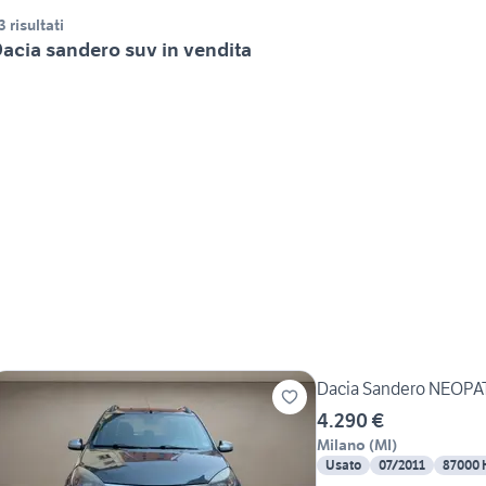
3 risultati
acia sandero suv in vendita
Dacia Sandero NEOP
4.290 €
Milano
(
MI
)
Usato
07/2011
87000