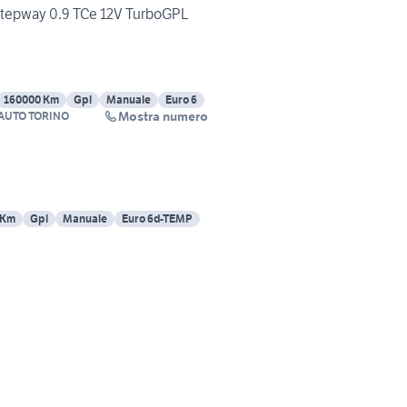
Stepway 0.9 TCe 12V TurboGPL
160000 Km
Gpl
Manuale
Euro 6
Mostra numero
AUTO TORINO
 Km
Gpl
Manuale
Euro 6d-TEMP