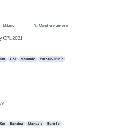
Mostra numero
ni Milano
y GPL 2021
 Km
Gpl
Manuale
Euro 6d-TEMP
va
 Km
Benzina
Manuale
Euro 6e