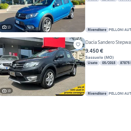
13
Rivenditore
PELLONI AUT
Dacia Sandero Stepway
9.450 €
Sassuolo
(
MO
)
Usato
05/2015
87875
19
Rivenditore
PELLONI AUT