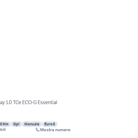
ay 1.0 TCe ECO-G Essential
0 Km
Gpl
Manuale
Euro 6
Mostra numero
ili