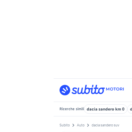
dacia sandero km 0
Ricerche
simili
Subito
Auto
dacia sandero suv