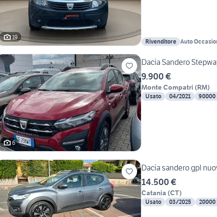
19
Rivenditore
Auto Occasio
Dacia Sandero Stepwa
9.900 €
Monte Compatri
(
RM
)
Usato
04/2021
90000
6
Dacia sandero gpl nuo
14.500 €
Catania
(
CT
)
Usato
03/2025
20000