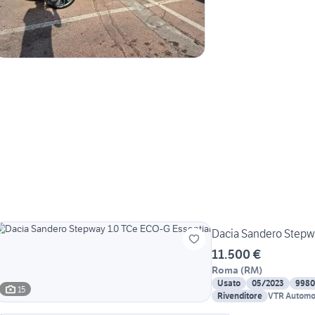
Dacia Sandero Stepw
11.500 €
Roma
(
RM
)
Usato
05/2023
9980
15
Rivenditore
VTR Automob