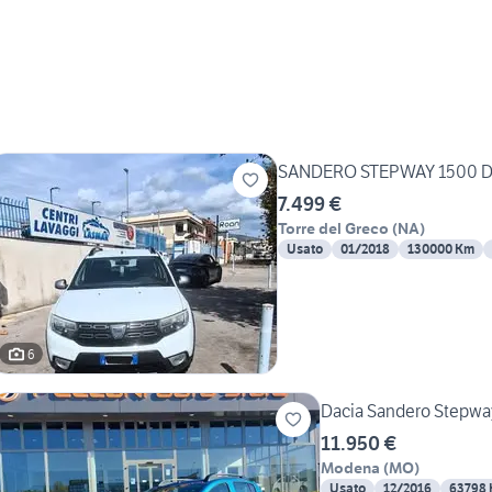
SANDERO STEPWAY 1500 D
7.499 €
Torre del Greco
(
NA
)
Usato
01/2018
130000 Km
6
Dacia Sandero Stepway
11.950 €
Modena
(
MO
)
Usato
12/2016
63798