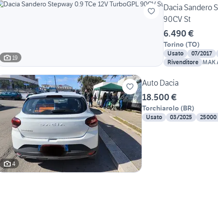
Dacia Sandero 
90CV St
6.490 €
Torino
(
TO
)
Usato
07/2017
19
Rivenditore
MAK 
Auto Dacia
18.500 €
Torchiarolo
(
BR
)
Usato
03/2025
25000
4