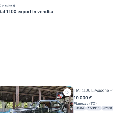
0 risultati
iat 1100 export in vendita
FIAT 1100 E Musone –
10.000 €
Pianezza
(
TO
)
Usato
12/1950
62000