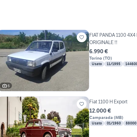
FIAT PANDA 1100 4X
ORIGINALE !!
6.990 €
Torino
(
TO
)
Usato
11/1995
14460
6
Fiat 1100 H Export
12.000 €
Camparada
(
MB
)
Usato
01/1960
88000