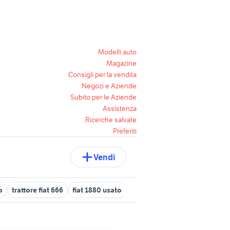
Modelli auto
Magazine
Consigli per la vendita
Negozi e Aziende
Subito per le Aziende
Assistenza
Ricerche salvate
Preferiti
Vendi
o
trattore fiat 666
fiat 1880 usato
fiat doblo usato puglia
bmw