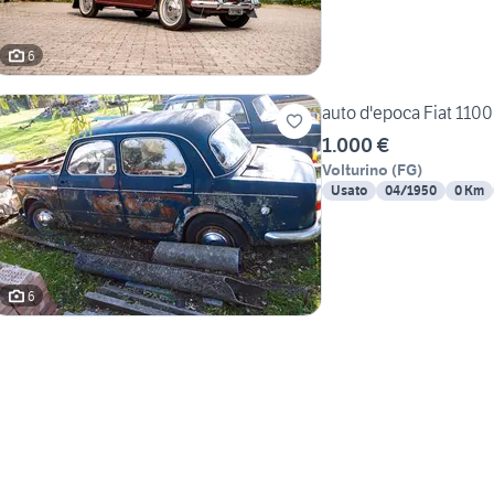
6
auto d'epoca Fiat 110
1.000 €
Volturino
(
FG
)
Usato
04/1950
0 Km
6