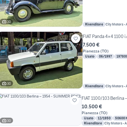
30
Rivenditore
City Motors -
1987
FIAT Panda 4×4 1100 i
7.500 €
Pianezza
(
TO
)
Usato
06/1997
19780
30
Rivenditore
City Motors -
1987
FIAT 1100/103 Berlina
10.500 €
Pianezza
(
TO
)
Usato
12/1950
50600 
30
Rivenditore
City Motors - 