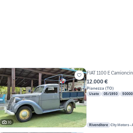
FIAT 1100 E Camionci
12.000 €
Pianezza
(
TO
)
Usato
05/1950
50000
30
Rivenditore
City Motors -
1987