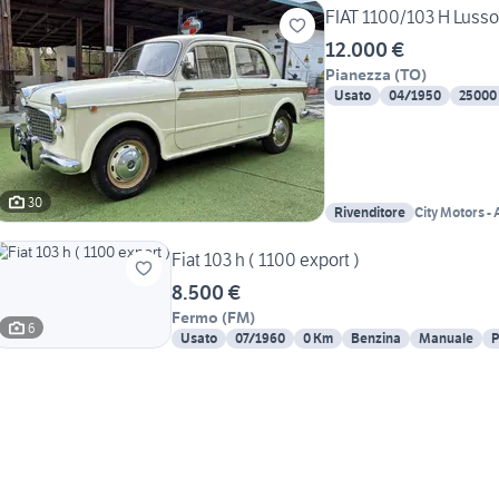
FIAT 1100/103 H Luss
12.000 €
Pianezza
(
TO
)
Usato
04/1950
25000
30
Rivenditore
City Motors -
1987
Fiat 103 h ( 1100 export )
8.500 €
Fermo
(
FM
)
6
Usato
07/1960
0 Km
Benzina
Manuale
P