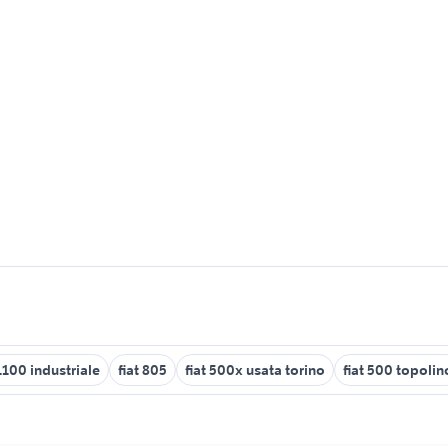
 1100 industriale
fiat 805
fiat 500x usata torino
fiat 500 topolin