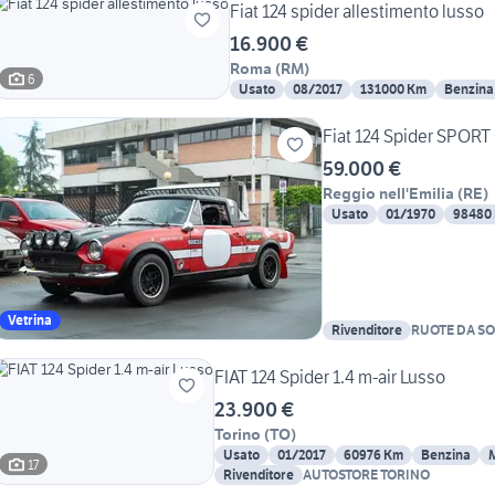
Fiat 124 spider allestimento lusso
16.900 €
Roma
(
RM
)
6
Usato
08/2017
131000 Km
Benzina
Fiat 124 Spider SPORT
59.000 €
Reggio nell'Emilia
(
RE
)
Usato
01/1970
98480
Vetrina
Rivenditore
RUOTE DA S
FIAT 124 Spider 1.4 m-air Lusso
23.900 €
Torino
(
TO
)
Usato
01/2017
60976 Km
Benzina
17
Rivenditore
AUTOSTORE TORINO