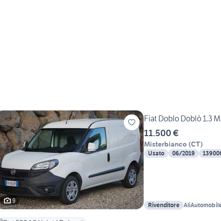
Fiat Doblo Doblò 1.3 
11.500 €
Misterbianco
(
CT
)
Usato
06/2019
13900
9
Rivenditore
AliAutomobil