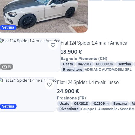
Vetrina
Fiat 124 Spider 1.4 m-air America
18.900 €
Bagnolo Piemonte
(
CN
)
Usato
04/2017
60000 Km
Benzina
19
Rivenditore
ADRIANO AUTOMOBILI SRL
Fiat 124 Spider 1.4 m-air Lusso
24.900 €
Frosinone
(
FR
)
Usato
06/2018
41210 Km
Benzina
M
Vetrina
Rivenditore
Gruppo L' Automobile - Sede B