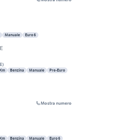
Manuale
Euro 6
TE
E
)
 Km
Benzina
Manuale
Pre-Euro
Mostra numero
 Km
Benzina
Manuale
Euro 6