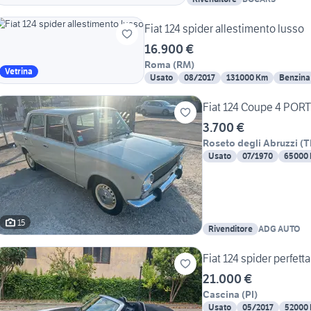
Fiat 124 spider allestimento lusso
16.900 €
Roma
(
RM
)
Vetrina
Usato
08/2017
131000 Km
Benzina
Fiat 124 Coupe 4 POR
3.700 €
Roseto degli Abruzzi
(
T
Usato
07/1970
65000
15
Rivenditore
ADG AUTO
Fiat 124 spider perfetta
21.000 €
Cascina
(
PI
)
Usato
05/2017
52000