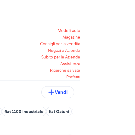
Modelli auto
Magazine
Consigli per la vendita
Negozi e Aziende
Subito per le Aziende
Assistenza
Ricerche salvate
Preferiti
Vendi
fiat 1100 industriale
fiat Ostuni
fiat panda auto
fiat 805
fi