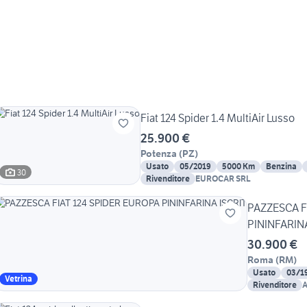
Fiat 124 Spider 1.4 MultiAir Lusso
25.900 €
Potenza
(
PZ
)
Usato
05/2019
5000 Km
Benzina
30
Rivenditore
EUROCAR SRL
PAZZESCA F
PININFARINA
30.900 €
Roma
(
RM
)
Usato
03/1
Vetrina
Rivenditore