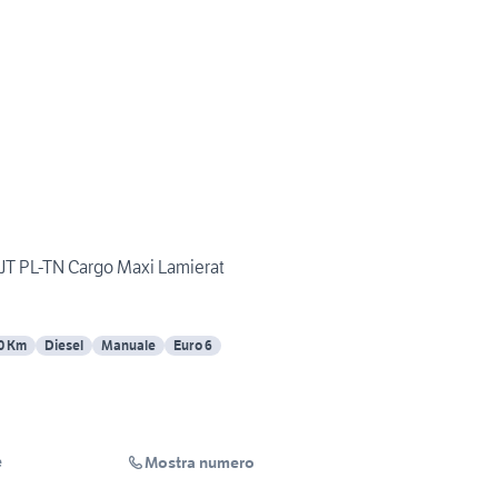
MJT PL-TN Cargo Maxi Lamierat
0 Km
Diesel
Manuale
Euro 6
Mostra numero
e