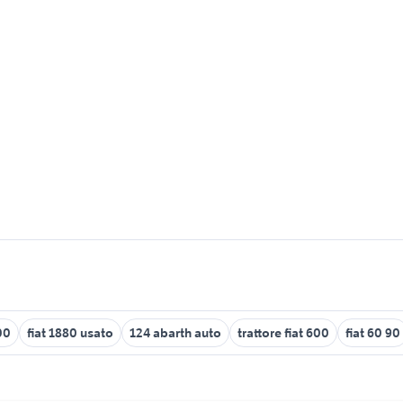
00
fiat 1880 usato
124 abarth auto
trattore fiat 600
fiat 60 90