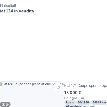
39 risultati
iat 124 in vendita
Fiat 124 Coupe sport pre
13.000 €
Bologna
(
BO
)
Usato
10/1960
86848 Km
19
Rivenditore
BOCARS