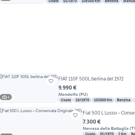
Usato
01/1970
105000 Km
Benzina
Manua
FIAT 110F 500L berlina del 1972
9.990 €
Mondolfo
(
PU
)
4
Usato
10/1970
102000 Km
Benzina
Fiat 500 L Lusso – Conse
7.300 €
Nervesa della Battaglia
(
T
Usato
01/1970
1 Km
Be