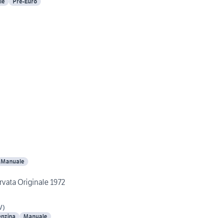
le
Pre-Euro
Manuale
rvata Originale 1972
V
)
nzina
Manuale