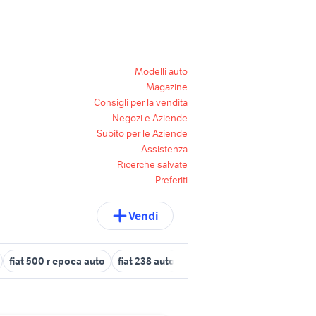
Modelli auto
Magazine
Consigli per la vendita
Negozi e Aziende
Subito per le Aziende
Assistenza
Ricerche salvate
Preferiti
Vendi
fiat 500 r epoca auto
fiat 238 auto
fiat 500x usata torino
fia