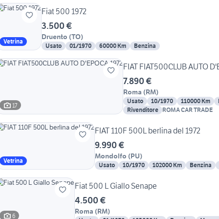
Fiat 500 1972
3.500 €
Druento
(
TO
)
Vetrina
Usato
01/1970
60000 Km
Benzina
FIAT FIAT500CLUB AUTO D'
7.890 €
Roma
(
RM
)
Usato
10/1970
110000 Km
17
Rivenditore
ROMA CAR TRADE
FIAT 110F 500L berlina del 1972
9.990 €
Mondolfo
(
PU
)
Vetrina
Usato
10/1970
102000 Km
Benzina
Fiat 500 L Giallo Senape
4.500 €
Roma
(
RM
)
6