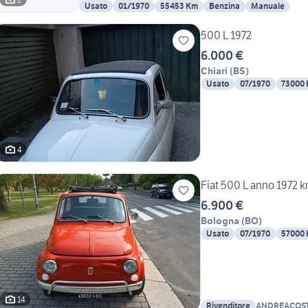
Usato
01/1970
55453 Km
Benzina
Manuale
500 L 1972
6.000 €
Chiari
(
BS
)
Usato
07/1970
73000
4
Fiat 500 L anno 197
6.900 €
Bologna
(
BO
)
Usato
07/1970
57000
14
Rivenditore
ANDREACOST