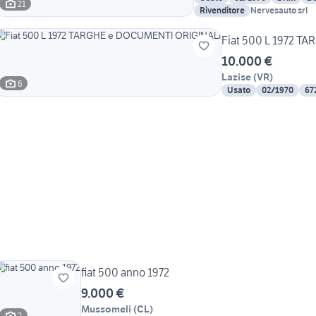
21
Rivenditore
Nervesauto srl
Fiat 500 L 1972 
10.000 €
Lazise
(
VR
)
6
Usato
02/1970
67
fiat 500 anno 1972
9.000 €
Mussomeli
(
CL
)
2