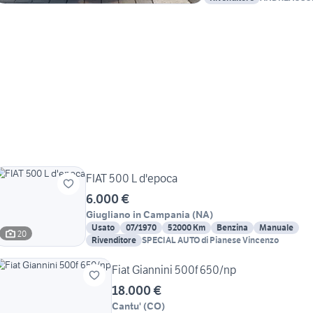
FIAT 500 L d'epoca
6.000 €
Giugliano in Campania
(
NA
)
Usato
07/1970
52000 Km
Benzina
Manuale
20
Rivenditore
SPECIAL AUTO di Pianese Vincenzo
Fiat Giannini 500f 650/np
18.000 €
Cantu'
(
CO
)