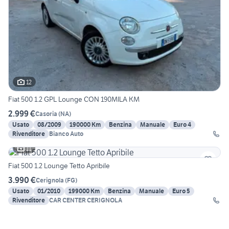
12
Fiat 500 1.2 GPL Lounge CON 190MILA KM
2.999 €
Casoria
(
NA
)
Usato
08/2009
190000 Km
Benzina
Manuale
Euro 4
Rivenditore
Bianco Auto
11
Fiat 500 1.2 Lounge Tetto Apribile
3.990 €
Cerignola
(
FG
)
Usato
01/2010
199000 Km
Benzina
Manuale
Euro 5
Rivenditore
CAR CENTER CERIGNOLA