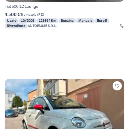
Fiat 500 1.2 Lounge
4.500 €
Tramutola
(
PZ
)
Usato
10/2009
123694 Km
Benzina
Manuale
Euro 5
Rivenditore
AUTOEMME S.R.L.