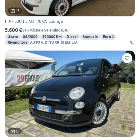
15
FIAT 500 1.3 MJT 75 CV Lounge
5.600 €
San Michele Salentino
(
BR
)
Usato
04/2009
190000 Km
Diesel
Manuale
Euro 4
Rivenditore
AUTO A. DI TURRISI EMILIA
17