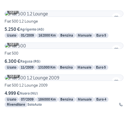
6
Fiat 500 1.2 Lounge
5.250 €
Agrigento
(
AG
)
Usato
01/2009
162000 Km
Benzina
Manuale
Euro 5
5
Fiat 500
6.300 €
Ragusa
(
RG
)
Usato
11/2009
131000 Km
Benzina
Manuale
Euro 5
16
Fiat 500 1.2 Lounge 2009
4.999 €
Nuoro
(
NU
)
Usato
07/2009
186000 Km
Benzina
Manuale
Euro 4
Rivenditore
SoloAuto