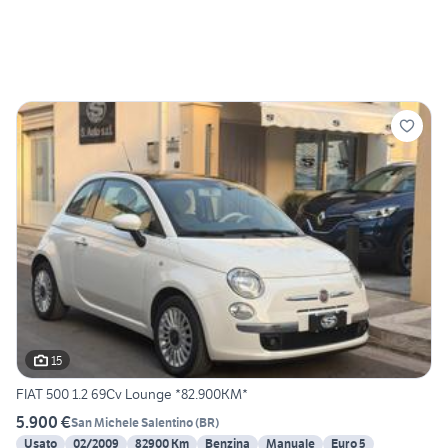
15
FIAT 500 1.2 69Cv Lounge *82.900KM*
5.900 €
San Michele Salentino
(
BR
)
Usato
02/2009
82900 Km
Benzina
Manuale
Euro 5