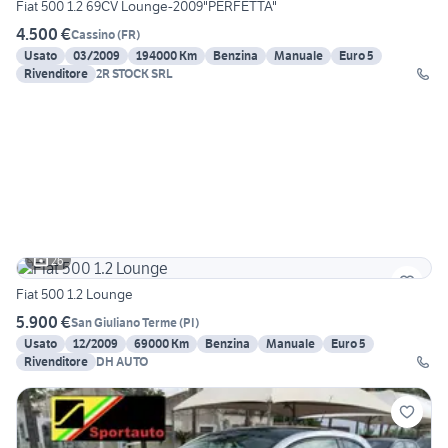
Fiat 500 1.2 69CV Lounge-2009"PERFETTA"
4.500 €
Cassino
(
FR
)
Usato
03/2009
194000 Km
Benzina
Manuale
Euro 5
Rivenditore
2R STOCK SRL
26
Fiat 500 1.2 Lounge
5.900 €
San Giuliano Terme
(
PI
)
Usato
12/2009
69000 Km
Benzina
Manuale
Euro 5
Rivenditore
DH AUTO