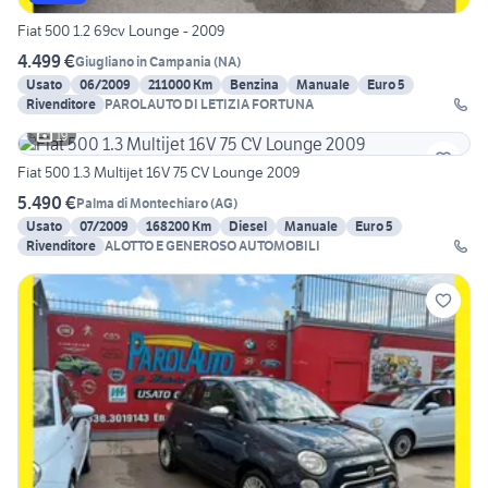
Fiat 500 1.2 69cv Lounge - 2009
4.499 €
Giugliano in Campania
(
NA
)
Usato
06/2009
211000 Km
Benzina
Manuale
Euro 5
Rivenditore
PAROLAUTO DI LETIZIA FORTUNA
19
Fiat 500 1.3 Multijet 16V 75 CV Lounge 2009
5.490 €
Palma di Montechiaro
(
AG
)
Usato
07/2009
168200 Km
Diesel
Manuale
Euro 5
Rivenditore
ALOTTO E GENEROSO AUTOMOBILI