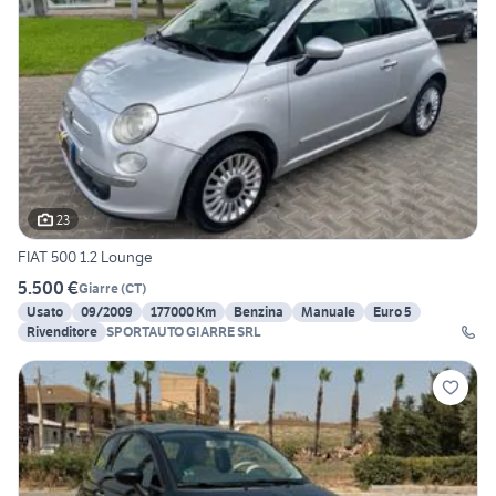
23
FIAT 500 1.2 Lounge
5.500 €
Giarre
(
CT
)
Usato
09/2009
177000 Km
Benzina
Manuale
Euro 5
Rivenditore
SPORTAUTO GIARRE SRL