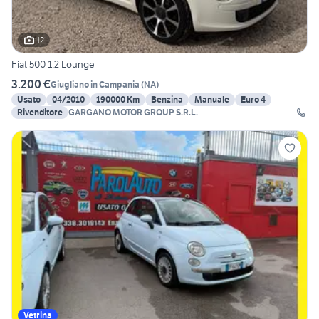
12
Fiat 500 1.2 Lounge
3.200 €
Giugliano in Campania
(
NA
)
Usato
04/2010
190000 Km
Benzina
Manuale
Euro 4
Rivenditore
GARGANO MOTOR GROUP S.R.L.
Vetrina