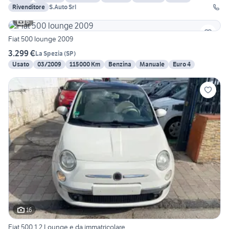
Rivenditore
S.Auto Srl
6
Fiat 500 lounge 2009
3.299 €
La Spezia
(
SP
)
Usato
03/2009
115000 Km
Benzina
Manuale
Euro 4
16
Fiat 500 1.2 Lounge e da immatricolare