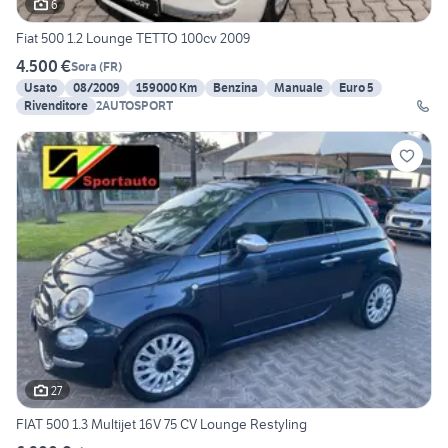
6
Fiat 500 1.2 Lounge TETTO 100cv 2009
4.500 €
Sora
(
FR
)
Usato
08/2009
159000 Km
Benzina
Manuale
Euro 5
Rivenditore
2AUTOSPORT
27
FIAT 500 1.3 Multijet 16V 75 CV Lounge Restyling