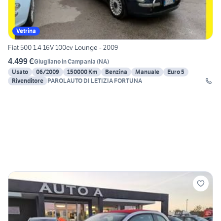
Vetrina
Fiat 500 1.4 16V 100cv Lounge - 2009
4.499 €
Giugliano in Campania
(
NA
)
Usato
06/2009
150000 Km
Benzina
Manuale
Euro 5
Rivenditore
PAROLAUTO DI LETIZIA FORTUNA