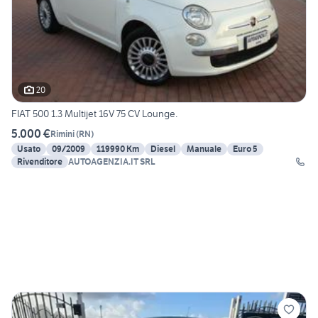
20
FIAT 500 1.3 Multijet 16V 75 CV Lounge.
5.000 €
Rimini
(
RN
)
Usato
09/2009
119990 Km
Diesel
Manuale
Euro 5
Rivenditore
AUTOAGENZIA.IT SRL