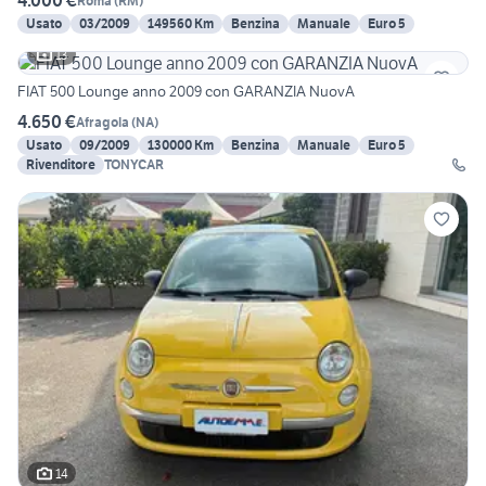
4.000 €
Roma
(
RM
)
Usato
03/2009
149560 Km
Benzina
Manuale
Euro 5
13
FIAT 500 Lounge anno 2009 con GARANZIA NuovA
4.650 €
Afragola
(
NA
)
Usato
09/2009
130000 Km
Benzina
Manuale
Euro 5
Rivenditore
TONYCAR
14