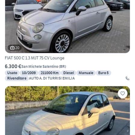
20
FIAT 500 C 1.3 MJT 75 CV Lounge
6.300 €
San Michele Salentino
(
BR
)
Usato
10/2009
211000 Km
Diesel
Manuale
Euro 5
Rivenditore
AUTO A. DI TURRISI EMILIA