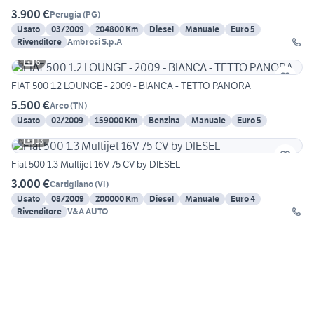
3.900 €
Perugia
(
PG
)
Usato
03/2009
204800 Km
Diesel
Manuale
Euro 5
Rivenditore
Ambrosi S.p.A
6
FIAT 500 1.2 LOUNGE - 2009 - BIANCA - TETTO PANORA
5.500 €
Arco
(
TN
)
Usato
02/2009
159000 Km
Benzina
Manuale
Euro 5
13
Fiat 500 1.3 Multijet 16V 75 CV by DIESEL
3.000 €
Cartigliano
(
VI
)
Usato
08/2009
200000 Km
Diesel
Manuale
Euro 4
Rivenditore
V&A AUTO