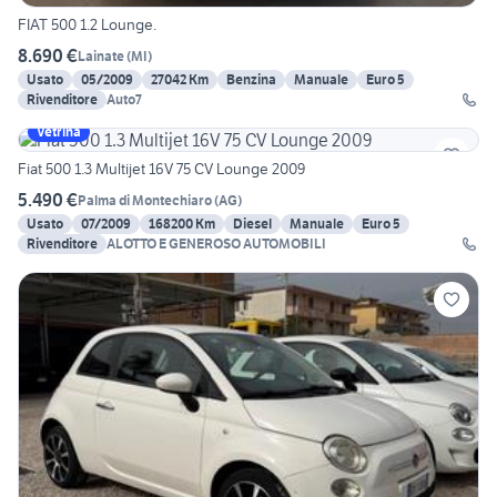
FIAT 500 1.2 Lounge.
8.690 €
Lainate
(
MI
)
Usato
05/2009
27042 Km
Benzina
Manuale
Euro 5
Rivenditore
Auto7
Vetrina
Fiat 500 1.3 Multijet 16V 75 CV Lounge 2009
5.490 €
Palma di Montechiaro
(
AG
)
Usato
07/2009
168200 Km
Diesel
Manuale
Euro 5
Rivenditore
ALOTTO E GENEROSO AUTOMOBILI