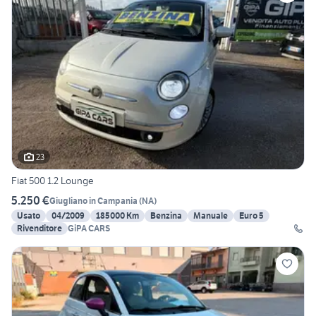
23
Fiat 500 1.2 Lounge
5.250 €
Giugliano in Campania
(
NA
)
Usato
04/2009
185000 Km
Benzina
Manuale
Euro 5
Rivenditore
GiPA CARS