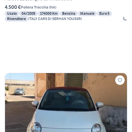
4.500 €
Pollena Trocchia
(
NA
)
Usato
04/2009
174000 Km
Benzina
Manuale
Euro 5
Rivenditore
ITALY CARS DI SERHAN YOUSSRI