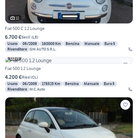
12
Fiat 500 C 1.2 Lounge
6.700 €
Secli'
(
LE
)
Usato
09/2009
160000 Km
Benzina
Manuale
Euro 5
Rivenditore
GM AUTO S.R.L.
15
Fiat 500 1.2 Lounge
4.200 €
Riesi
(
CL
)
Usato
06/2009
178525 Km
Benzina
Manuale
Euro 5
Rivenditore
M.C.Auto