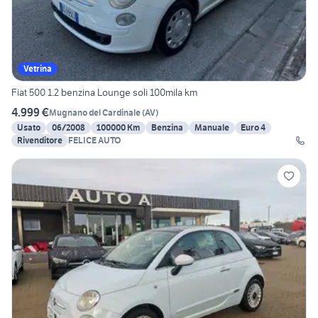
Vetrina
Fiat 500 1.2 benzina Lounge soli 100mila km
4.999 €
Mugnano del Cardinale
(
AV
)
Usato
06/2008
100000 Km
Benzina
Manuale
Euro 4
Rivenditore
FELICE AUTO