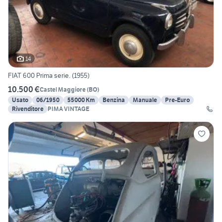
14
FIAT 600 Prima serie. (1955)
10.500 €
Castel Maggiore
(
BO
)
Usato
06/1950
55000 Km
Benzina
Manuale
Pre-Euro
Rivenditore
PIMA VINTAGE