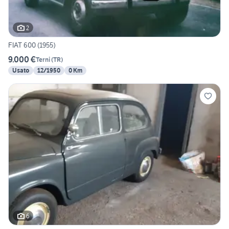
2
FIAT 600 (1955)
9.000 €
Terni
(
TR
)
Usato
12/1950
0 Km
6