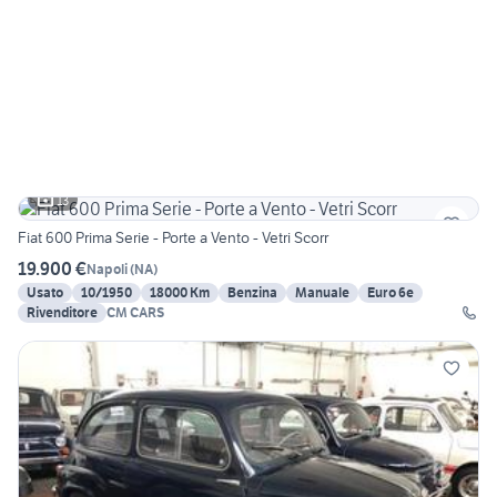
13
Fiat 600 Prima Serie - Porte a Vento - Vetri Scorr
19.900 €
Napoli
(
NA
)
Usato
10/1950
18000 Km
Benzina
Manuale
Euro 6e
Rivenditore
CM CARS