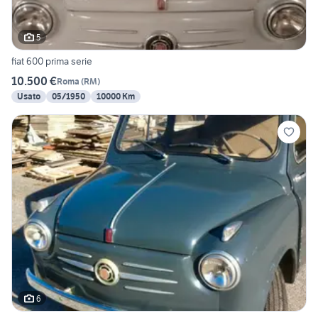
5
fiat 600 prima serie
10.500 €
Roma
(
RM
)
Usato
05/1950
10000 Km
6