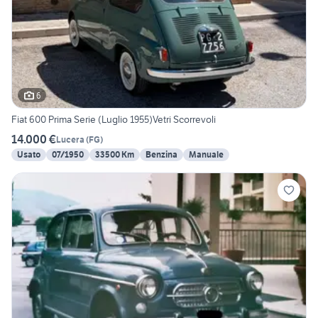
6
Fiat 600 Prima Serie (Luglio 1955)Vetri Scorrevoli
14.000 €
Lucera
(
FG
)
Usato
07/1950
33500 Km
Benzina
Manuale