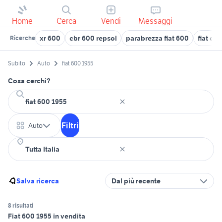
Home
Cerca
Vendi
Messaggi
xr 600
cbr 600 repsol
parabrezza fiat 600
fiat do
Ricerche
Subito
Auto
fiat 600 1955
Cosa cerchi?
Filtri
Auto
Salva ricerca
Dal più recente
8 risultati
Fiat 600 1955 in vendita