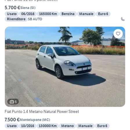
5.700 €
Siena
(
SI
)
Usato
06/2016
165000 Km
Benzina
Manuale
Euro 6
Rivenditore
SB AUTO
6
Fiat Punto 1.4 Metano Natural Power Street
7.500 €
Montelupone
(
MC
)
Usato
10/2016
130000 Km
Metano
Manuale
Euro 6