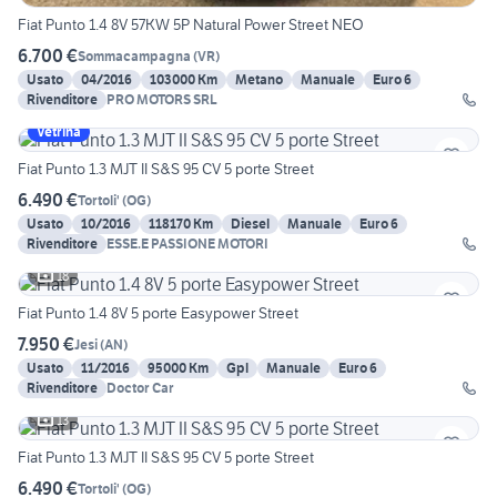
Fiat Punto 1.4 8V 57KW 5P Natural Power Street NEO
6.700 €
Sommacampagna
(
VR
)
Usato
04/2016
103000 Km
Metano
Manuale
Euro 6
Rivenditore
PRO MOTORS SRL
Vetrina
Fiat Punto 1.3 MJT II S&S 95 CV 5 porte Street
6.490 €
Tortoli'
(
OG
)
Usato
10/2016
118170 Km
Diesel
Manuale
Euro 6
Rivenditore
ESSE.E PASSIONE MOTORI
18
Fiat Punto 1.4 8V 5 porte Easypower Street
7.950 €
Jesi
(
AN
)
Usato
11/2016
95000 Km
Gpl
Manuale
Euro 6
Rivenditore
Doctor Car
13
Fiat Punto 1.3 MJT II S&S 95 CV 5 porte Street
6.490 €
Tortoli'
(
OG
)