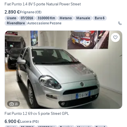
Fiat Punto 1.4 8V 5 porte Natural Power Street
2.890 €
Frignano
(
CE
)
Usato
07/2016
310000 Km
Metano
Manuale
Euro 6
Rivenditore
Autoccasione Pezone
18
Fiat Punto 1.2 69 cv 5 porte Street GPL
6.900 €
Lucera
(
FG
)