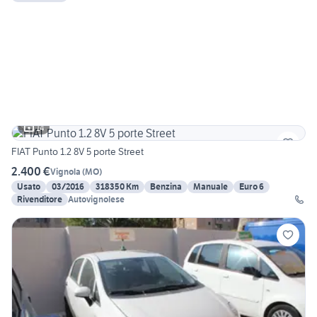
14
FIAT Punto 1.2 8V 5 porte Street
2.400 €
Vignola
(
MO
)
Usato
03/2016
318350 Km
Benzina
Manuale
Euro 6
Rivenditore
Autovignolese