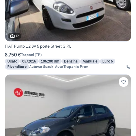
12
FIAT Punto 1.2 8V 5 porte Street G.P.L
8.750 €
Trapani
(
TP
)
Usato
05/2016
106200 Km
Benzina
Manuale
Euro 6
Rivenditore
Autovar Suzuki Auto Trapani e Prov.