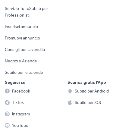
elettronica
per la casa e la
sports e hobby
Servizio TuttoSubito per
persona
Informatica
Animali
Professionisti
Arredamento e
Console e
Accessori per
Casalinghi
Inserisci annuncio
Videogiochi
animali
Elettrodomestici
Promuovi annuncio
Audio/Video
Musica e Film
Giardino e Fai da te
Consigli per la vendita
Fotografia
Libri e Riviste
Abbigliamento e
Negozi e Aziende
Telefonia
Strumenti Musicali
Accessori
Subito per le aziende
Sports
Tutto per i bambini
Seguici su
Scarica gratis l'App
Biciclette
Facebook
Subito per Android
Collezionismo
TikTok
Subito per iOS
Instagram
YouTube