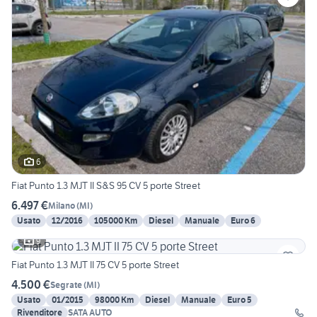
6
Fiat Punto 1.3 MJT II S&S 95 CV 5 porte Street
6.497 €
Milano
(
MI
)
Usato
12/2016
105000 Km
Diesel
Manuale
Euro 6
9
Fiat Punto 1.3 MJT II 75 CV 5 porte Street
4.500 €
Segrate
(
MI
)
Usato
01/2015
98000 Km
Diesel
Manuale
Euro 5
Rivenditore
SATA AUTO