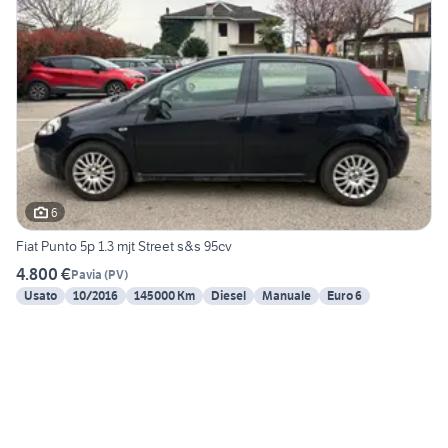
6
Fiat Punto 5p 1.3 mjt Street s&s 95cv
4.800 €
Pavia
(
PV
)
Usato
10/2016
145000 Km
Diesel
Manuale
Euro 6