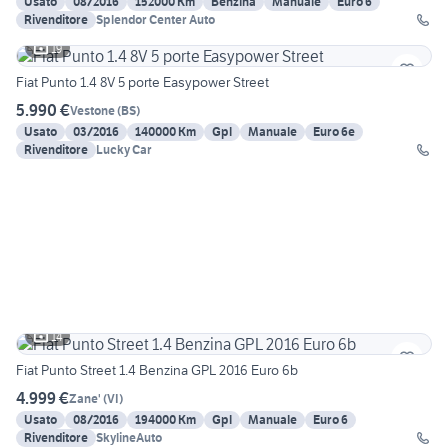
Usato
08/2016
152000 Km
Benzina
Manuale
Euro 6
Rivenditore
Splendor Center Auto
19
Fiat Punto 1.4 8V 5 porte Easypower Street
5.990 €
Vestone
(
BS
)
Usato
03/2016
140000 Km
Gpl
Manuale
Euro 6e
Rivenditore
Lucky Car
14
Fiat Punto Street 1.4 Benzina GPL 2016 Euro 6b
4.999 €
Zane'
(
VI
)
Usato
08/2016
194000 Km
Gpl
Manuale
Euro 6
Rivenditore
SkylineAuto