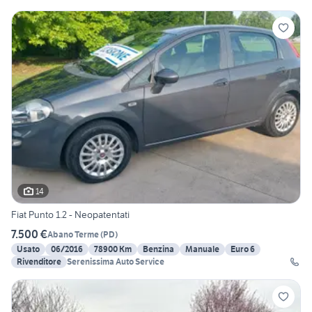
14
Fiat Punto 1.2 - Neopatentati
7.500 €
Abano Terme
(
PD
)
Usato
06/2016
78900 Km
Benzina
Manuale
Euro 6
Rivenditore
Serenissima Auto Service