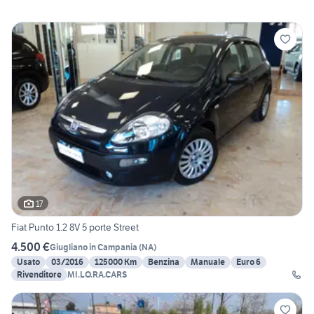
17
Fiat Punto 1.2 8V 5 porte Street
4.500 €
Giugliano in Campania
(
NA
)
Usato
03/2016
125000 Km
Benzina
Manuale
Euro 6
Rivenditore
MI.LO.RA.CARS