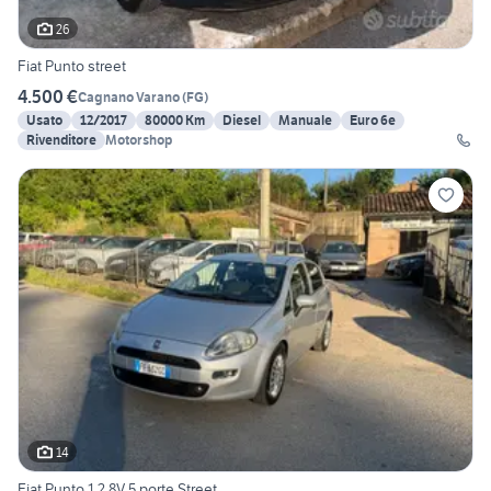
26
Fiat Punto street
4.500 €
Cagnano Varano
(
FG
)
Usato
12/2017
80000 Km
Diesel
Manuale
Euro 6e
Rivenditore
Motorshop
14
Fiat Punto 1.2 8V 5 porte Street