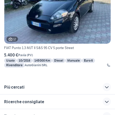
12
FIAT Punto 1.3 MJT II S&S 95 CV 5 porte Street
5.400 €
Pavia
(
PV
)
Usato
10/2016
145000 Km
Diesel
Manuale
Euro 6
Rivenditore
AutoGianini SRL
Più cercati
Correlati
Richerche simili
Suggerimenti
Ricerche consigliate
auris 2016 auto
fiat punto jtd
toyota corolla
alfa 75 3.0 v6
auto usate chivasso
opel corsa 2016
fiat punto
alfa romeo tonale