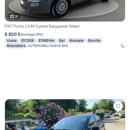
16
FIAT Punto 1.4 8V 5 porte Easypower Street
8.800 €
Maniago
(
PN
)
Usato
07/2016
87000 Km
Gpl
Manuale
Euro 6e
Rivenditore
AUTOMOBILI DAVID SNC