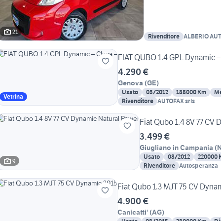
21
Rivenditore
ALBERIO AU
FIAT QUBO 1.4 GPL Dynamic – 
4.290 €
Genova
(
GE
)
Usato
05/2012
188000 Km
M
Vetrina
Rivenditore
AUTOFAX srls
Fiat Qubo 1.4 8V 77 CV
3.499 €
Giugliano in Campania
(
Usato
08/2012
220000 
9
Rivenditore
Autosperanza
Fiat Qubo 1.3 MJT 75 CV Dyna
4.900 €
Canicatti'
(
AG
)