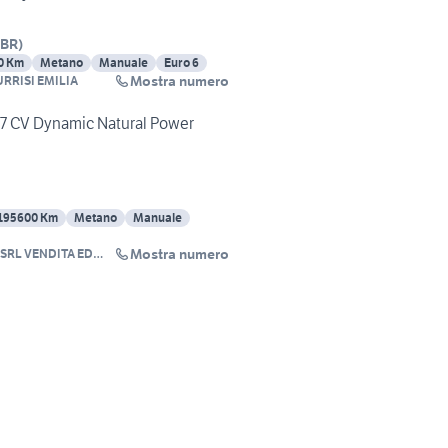
BR
)
0 Km
Metano
Manuale
Euro 6
Mostra numero
URRISI EMILIA
 77 CV Dynamic Natural Power
195600 Km
Metano
Manuale
Mostra numero
 SRL VENDITA ED
ENZA AUTO