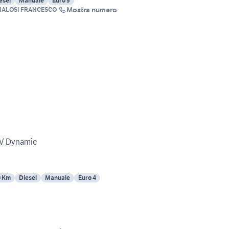
esel
Manuale
Euro 5
Mostra numero
IALOSI FRANCESCO
CV Dynamic
0 Km
Diesel
Manuale
Euro 4