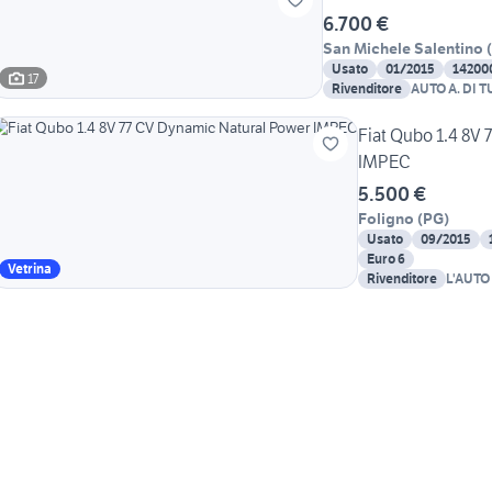
6.700 €
San Michele Salentino
(
Usato
01/2015
14200
17
Rivenditore
AUTO A. DI T
Fiat Qubo 1.4 8V
IMPEC
5.500 €
Foligno
(
PG
)
Usato
09/2015
Euro 6
Vetrina
Rivenditore
L'AUTO
ASSIST