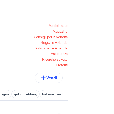
Modelli auto
Magazine
Consigli per la vendita
Negozi e Aziende
Subito per le Aziende
Assistenza
Ricerche salvate
Preferiti
Vendi
ologna
qubo trekking
fiat martina franca
fiat punto gpl
fiat 5