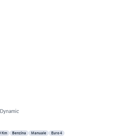
V Dynamic
9 Km
Benzina
Manuale
Euro 4