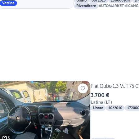
Usato
08/2015
280000 Km
Di
Vetrina
Rivenditore
AUTOMARKET di CANG
Fiat Qubo 1.3 MJT 75 
3.700 €
Latina
(
LT
)
Usato
10/2010
17200
8