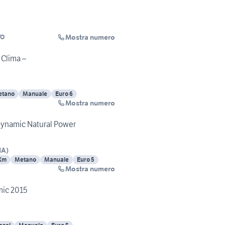
Mostra numero
TO
Clima –
etano
Manuale
Euro 6
Mostra numero
 Dynamic Natural Power
NA
)
Km
Metano
Manuale
Euro 5
Mostra numero
mic 2015