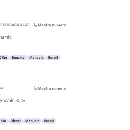
Mostra numero
S DI CAGNO LORIS
ynamic
0 Km
Benzina
Manuale
Euro 5
Mostra numero
SRL
 Dynamic 80cv
3 Km
Diesel
Manuale
Euro 6