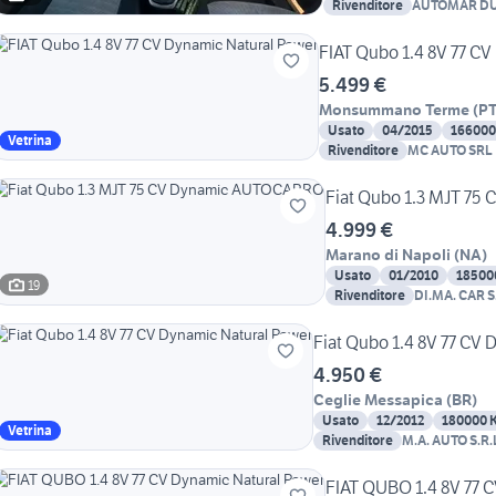
Rivenditore
AUTOMAR DU
FIAT Qubo 1.4 8V 77 CV
5.499 €
Monsummano Terme
(
P
Usato
04/2015
166000
Vetrina
Rivenditore
MC AUTO SRL
Fiat Qubo 1.3 MJT 7
4.999 €
Marano di Napoli
(
NA
)
Usato
01/2010
18500
19
Rivenditore
DI.MA. CAR S.
Fiat Qubo 1.4 8V 77 CV
4.950 €
Ceglie Messapica
(
BR
)
Usato
12/2012
180000 
Vetrina
Rivenditore
M.A. AUTO S.R.
FIAT QUBO 1.4 8V 77 