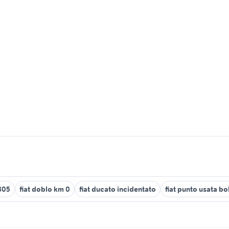
 805
fiat doblo km 0
fiat ducato incidentato
fiat punto usata b