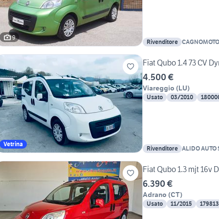
9
Rivenditore
CAGNOMOTOR
G.
Fiat Qubo 1.4 73 CV D
4.500 €
Viareggio
(
LU
)
Usato
03/2010
18000
Vetrina
Rivenditore
ALIDO AUTO 
Fiat Qubo 1.3 mjt 16v
6.390 €
Adrano
(
CT
)
Usato
11/2015
17981