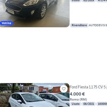
Usato
02/2019
47174
Vetrina
Rivenditore
AUTODEVIS 
Ford Fiesta 1.1 75 CV 5
4.000 €
Roma
(
RM
)
Usato
08/2021
16000