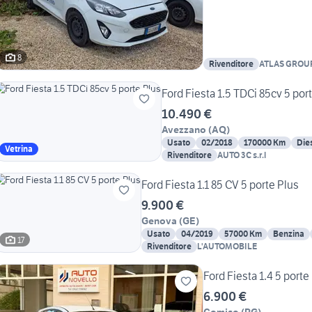
8
Rivenditore
ATLAS GROU
Ford Fiesta 1.5 TDCi 85cv 5 por
10.490 €
Avezzano
(
AQ
)
Usato
02/2018
170000 Km
Die
Vetrina
Rivenditore
AUTO 3C s.r.l
Ford Fiesta 1.1 85 CV 5 porte Plus
9.900 €
Genova
(
GE
)
Usato
04/2019
57000 Km
Benzina
17
Rivenditore
L'AUTOMOBILE
Ford Fiesta 1.4 5 porte
6.900 €