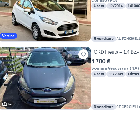
Comiso
(
RG
)
Usato
12/2014
14100
Vetrina
Rivenditore
AUTONOVELL
SALVATORE
FORD Fiesta + 1.4 Bz.-
4.700 €
Somma Vesuviana
(
NA
)
Usato
11/2009
Diesel
14
Rivenditore
CF CERCIELL