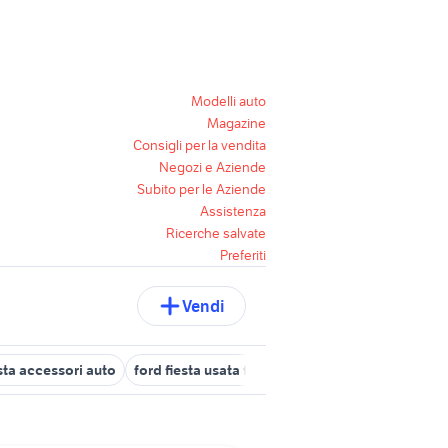
Modelli auto
Magazine
Consigli per la vendita
Negozi e Aziende
Subito per le Aziende
Assistenza
Ricerche salvate
Preferiti
Vendi
sta accessori auto
ford fiesta usata friuli venezia giulia
ford Cam