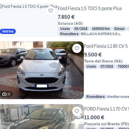
Ford Fiesta 1.5 TDCi 5 porte Plus
7.850 €
Sciacca
(
AG
)
Usato
05/2018
169900 Km
Diesel
Vetrina
Rivenditore
BELLAVIA MOTORS S.R.L.
Ford Fiesta 1.1 85 CV 5
9.500 €
Torre del Greco
(
NA
)
Usato
07/2018
70000
15
Rivenditore
Mediterranee
FORD Fiesta 1.1 70 CV 
11.000 €
Piazzola sul Brenta
(
PD
)