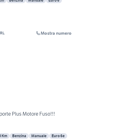
 Km
Benzina
Manuale
Euro 6
Mostra numero
SRL
 porte Plus Motore Fuso!!!
0 Km
Benzina
Manuale
Euro 6e