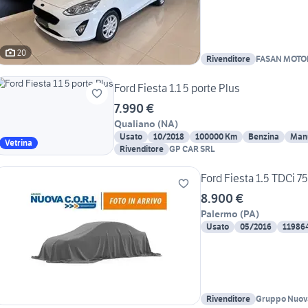
20
Rivenditore
FASAN MOTO
Ford Fiesta 1.1 5 porte Plus
7.990 €
Qualiano
(
NA
)
Usato
10/2018
100000 Km
Benzina
Man
Vetrina
Rivenditore
GP CAR SRL
Ford Fiesta 1.5 TDCi 7
8.900 €
Palermo
(
PA
)
Usato
05/2016
11986
Rivenditore
Gruppo Nuova