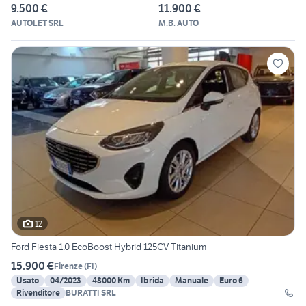
9.500 €
11.900 €
AUTOLET SRL
M.B. AUTO
12
Ford Fiesta 1.0 EcoBoost Hybrid 125CV Titanium
15.900 €
Firenze
(
FI
)
Usato
04/2023
48000 Km
Ibrida
Manuale
Euro 6
Rivenditore
BURATTI SRL