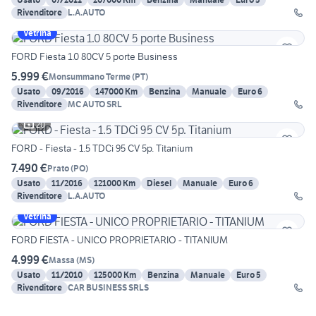
Rivenditore
L.A.AUTO
Vetrina
FORD Fiesta 1.0 80CV 5 porte Business
5.999 €
Monsummano Terme
(
PT
)
Usato
09/2016
147000 Km
Benzina
Manuale
Euro 6
Rivenditore
MC AUTO SRL
20
FORD - Fiesta - 1.5 TDCi 95 CV 5p. Titanium
7.490 €
Prato
(
PO
)
Usato
11/2016
121000 Km
Diesel
Manuale
Euro 6
Rivenditore
L.A.AUTO
Vetrina
FORD FIESTA - UNICO PROPRIETARIO - TITANIUM
4.999 €
Massa
(
MS
)
Usato
11/2010
125000 Km
Benzina
Manuale
Euro 5
Rivenditore
CAR BUSINESS SRLS