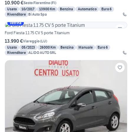
10.900 €
Sesto Fiorentino
(
FI
)
Usato
10/2017
13900 Km
Benzina
Automatico
Euro 6
Rivenditore
Bi Auto Spa
Vetrina
Ford Fiesta 1.1 75 CV 5 porte Titanium
13.990 €
Viareggio
(
LU
)
Usato
05/2023
26000 Km
Benzina
Manuale
Euro 6
Rivenditore
ALIDO AUTO SRL