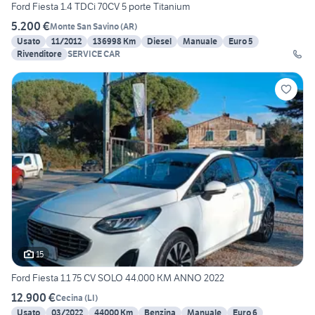
Ford Fiesta 1.4 TDCi 70CV 5 porte Titanium
5.200 €
Monte San Savino
(
AR
)
Usato
11/2012
136998 Km
Diesel
Manuale
Euro 5
Rivenditore
SERVICE CAR
15
Ford Fiesta 1.1 75 CV SOLO 44.000 KM ANNO 2022
12.900 €
Cecina
(
LI
)
Usato
03/2022
44000 Km
Benzina
Manuale
Euro 6