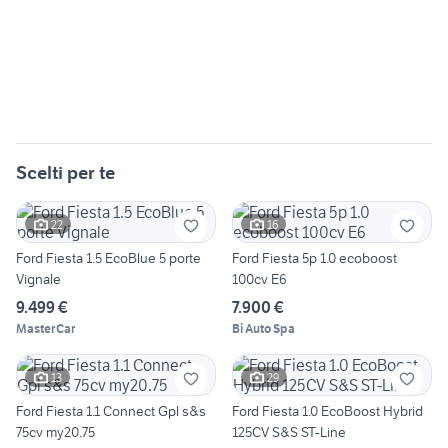
Scelti per te
22
16
Ford Fiesta 1.5 EcoBlue 5 porte
Ford Fiesta 5p 1.0 ecoboost
Vignale
100cv E6
9.499 €
7.900 €
MasterCar
Bi Auto Spa
13
29
Ford Fiesta 1.1 Connect Gpl s&s
Ford Fiesta 1.0 EcoBoost Hybrid
75cv my20.75
125CV S&S ST-Line