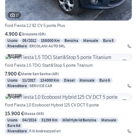
17
Ford Fiesta 1.2 82 CV 5 porte Plus
4.900 €
Grosseto
(
GR
)
Usato
05/2012
158000 Km
Benzina
Manuale
Euro 5
Rivenditore
ERCOLANI AUTO SRL
21
Ford Fiesta 1.5 TDCi Start&Stop 5 porte Titanium
7.900 €
Monte San Savino
(
AR
)
Usato
11/2017
134000 Km
Diesel
Manuale
Euro 6
Rivenditore
SERVICE CAR
15
Ford Fiesta 1.0 Ecoboost Hybrid 125 CV DCT 5 porte
15.900 €
Massa
(
MS
)
Usato
04/2024
31298 Km
Mild Hybrid Benzina
Manuale
Euro 6d
Rivenditore
F.lli Andreazzoli srl