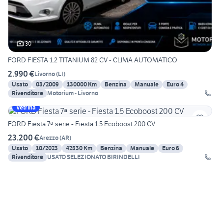
30
FORD FIESTA 1.2 TITANIUM 82 CV - CLIMA AUTOMATICO
2.990 €
Livorno
(
LI
)
Usato
03/2009
130000 Km
Benzina
Manuale
Euro 4
Rivenditore
Motorium - Livorno
Vetrina
FORD Fiesta 7ª serie - Fiesta 1.5 Ecoboost 200 CV
23.200 €
Arezzo
(
AR
)
Usato
10/2023
42530 Km
Benzina
Manuale
Euro 6
Rivenditore
USATO SELEZIONATO BIRINDELLI