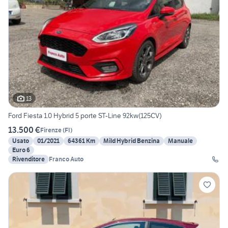
13
Ford Fiesta 1.0 Hybrid 5 porte ST-Line 92kw(125CV)
13.500 €
Firenze
(
FI
)
Usato
01/2021
64361 Km
Mild Hybrid Benzina
Manuale
Euro 6
Rivenditore
Franco Auto