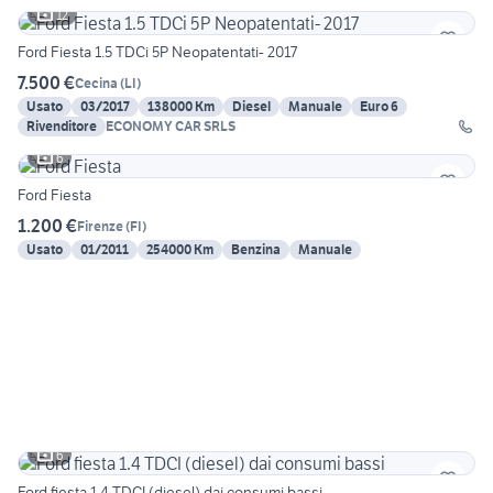
12
Ford Fiesta 1.5 TDCi 5P Neopatentati- 2017
7.500 €
Cecina
(
LI
)
Usato
03/2017
138000 Km
Diesel
Manuale
Euro 6
Rivenditore
ECONOMY CAR SRLS
6
Ford Fiesta
1.200 €
Firenze
(
FI
)
Usato
01/2011
254000 Km
Benzina
Manuale
6
Ford fiesta 1.4 TDCI (diesel) dai consumi bassi