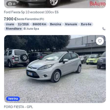
16
Ford Fiesta 5p 1.0 ecoboost 100cv E6
7.900 €
Sesto Fiorentino
(
FI
)
Usato
11/2016
86600 Km
Benzina
Manuale
Euro 6e
Rivenditore
Bi Auto Spa
Vetrina
FORD FIESTA - GPL