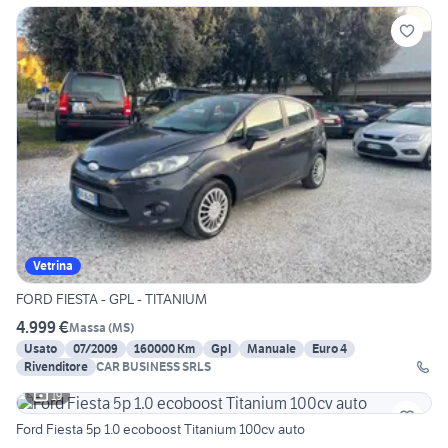
Vetrina
FORD FIESTA - GPL - TITANIUM
4.999 €
Massa
(
MS
)
Usato
07/2009
160000 Km
Gpl
Manuale
Euro 4
Rivenditore
CAR BUSINESS SRLS
19
Ford Fiesta 5p 1.0 ecoboost Titanium 100cv auto