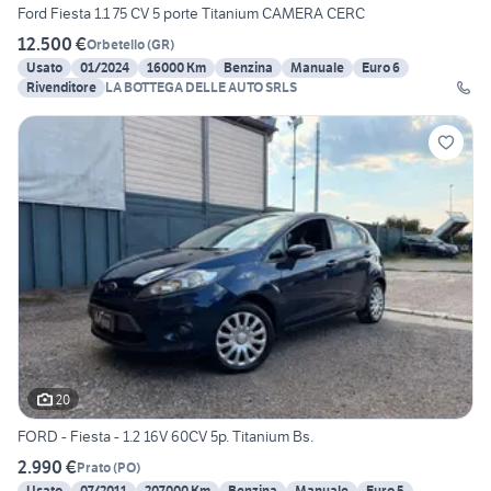
Ford Fiesta 1.1 75 CV 5 porte Titanium CAMERA CERC
12.500 €
Orbetello
(
GR
)
Usato
01/2024
16000 Km
Benzina
Manuale
Euro 6
Rivenditore
LA BOTTEGA DELLE AUTO SRLS
20
FORD - Fiesta - 1.2 16V 60CV 5p. Titanium Bs.
2.990 €
Prato
(
PO
)
Usato
07/2011
207000 Km
Benzina
Manuale
Euro 5