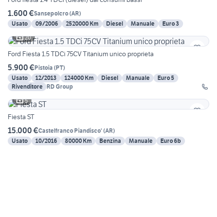
1.600 €
Sansepolcro
(
AR
)
Usato
09/2006
2520000 Km
Diesel
Manuale
Euro 3
20
Ford Fiesta 1.5 TDCi 75CV Titanium unico proprieta
5.900 €
Pistoia
(
PT
)
Usato
12/2013
124000 Km
Diesel
Manuale
Euro 5
Rivenditore
RD Group
5
Fiesta ST
15.000 €
Castelfranco Piandisco'
(
AR
)
Usato
10/2016
80000 Km
Benzina
Manuale
Euro 6b