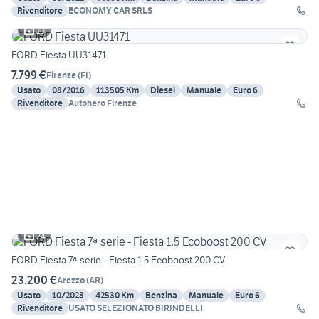
Rivenditore
ECONOMY CAR SRLS
10
FORD Fiesta UU31471
7.799 €
Firenze
(
FI
)
Usato
08/2016
113505 Km
Diesel
Manuale
Euro 6
Rivenditore
Autohero Firenze
24
FORD Fiesta 7ª serie - Fiesta 1.5 Ecoboost 200 CV
23.200 €
Arezzo
(
AR
)
Usato
10/2023
42530 Km
Benzina
Manuale
Euro 6
Rivenditore
USATO SELEZIONATO BIRINDELLI