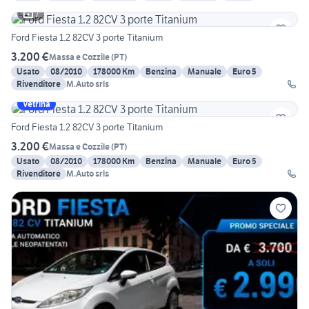
7
Ford Fiesta 1.2 82CV 3 porte Titanium
3.200 €
Massa e Cozzile
(
PT
)
Usato
08/2010
178000 Km
Benzina
Manuale
Euro 5
Rivenditore
M.Auto srls
Vetrina
Ford Fiesta 1.2 82CV 3 porte Titanium
3.200 €
Massa e Cozzile
(
PT
)
Usato
08/2010
178000 Km
Benzina
Manuale
Euro 5
Rivenditore
M.Auto srls