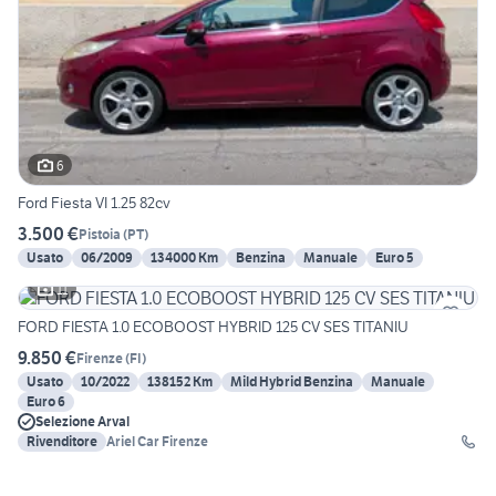
6
Ford Fiesta VI 1.25 82cv
3.500 €
Pistoia
(
PT
)
Usato
06/2009
134000 Km
Benzina
Manuale
Euro 5
11
FORD FIESTA 1.0 ECOBOOST HYBRID 125 CV SES TITANIU
9.850 €
Firenze
(
FI
)
Usato
10/2022
138152 Km
Mild Hybrid Benzina
Manuale
Euro 6
Selezione Arval
Rivenditore
Ariel Car Firenze