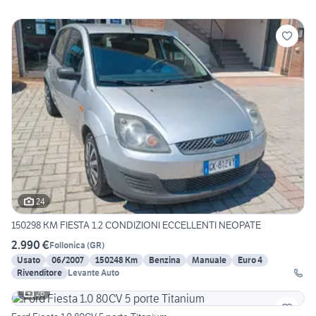
24
150298 KM FIESTA 1.2 CONDIZIONI ECCELLENTI NEOPATE
2.990 €
Follonica
(
GR
)
Usato
06/2007
150248 Km
Benzina
Manuale
Euro 4
Rivenditore
Levante Auto
26