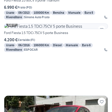
Ford Fiesta 1.0 80CV 5 porte Titanium
6.990 €
Prato
(
PO
)
Usato
09/2013
100000 Km
Benzina
Manuale
Euro 5
Rivenditore
Simone Auto Prato
18
Ford Fiesta 1.5 TDCi 75CV 5 porte Business
4.200 €
Certaldo
(
FI
)
Usato
06/2016
196000 Km
Diesel
Manuale
Euro 6
Rivenditore
ESPOCAR