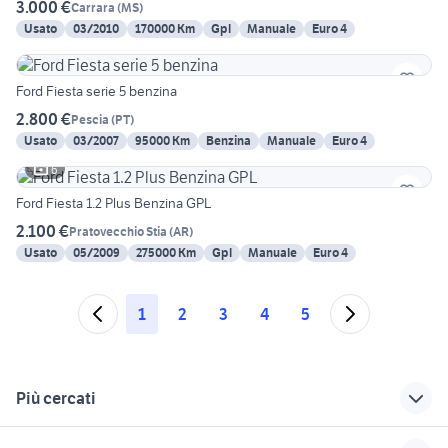
3.000 €
Carrara
(
MS
)
Usato
03/2010
170000 Km
Gpl
Manuale
Euro 4
Ford Fiesta serie 5 benzina
2.800 €
Pescia
(
PT
)
Usato
03/2007
95000 Km
Benzina
Manuale
Euro 4
6
Ford Fiesta 1.2 Plus Benzina GPL
2.100 €
Pratovecchio Stia
(
AR
)
Usato
05/2009
275000 Km
Gpl
Manuale
Euro 4
1
2
3
4
5
Più cercati
Correlati
Richerche simili
Suggerimenti