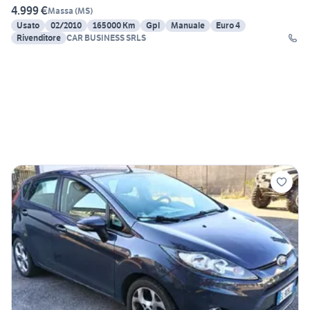
4.999 €
Massa
(
MS
)
Usato
02/2010
165000 Km
Gpl
Manuale
Euro 4
Rivenditore
CAR BUSINESS SRLS