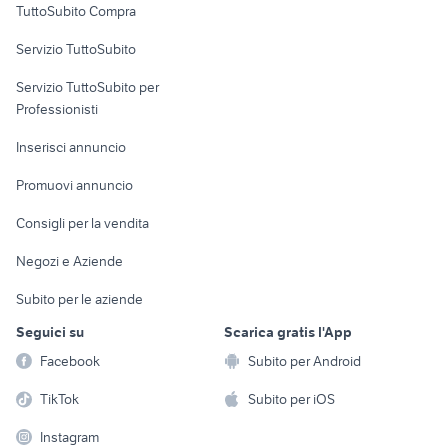
TuttoSubito Compra
commerciali
Servizio TuttoSubito
elettronica
per la casa e la
sports e hobby
Servizio TuttoSubito per
persona
Informatica
Animali
Professionisti
Arredamento e
Console e
Accessori per
Casalinghi
Inserisci annuncio
Videogiochi
animali
Elettrodomestici
Promuovi annuncio
Audio/Video
Musica e Film
Giardino e Fai da te
Consigli per la vendita
Fotografia
Libri e Riviste
Abbigliamento e
Negozi e Aziende
Telefonia
Strumenti Musicali
Accessori
Subito per le aziende
Sports
Tutto per i bambini
Seguici su
Scarica gratis l'App
Biciclette
Facebook
Subito per Android
Collezionismo
TikTok
Subito per iOS
Instagram