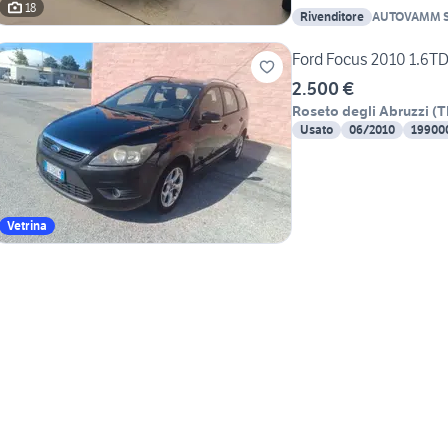
18
Rivenditore
AUTOVAMM S
Ford Focus 2010 1.6T
2.500 €
Roseto degli Abruzzi
(
T
Usato
06/2010
19900
Vetrina