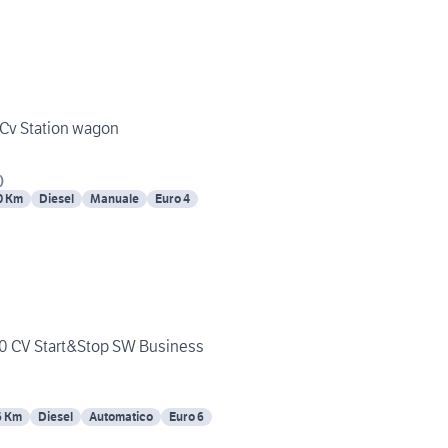
 Cv Station wagon
)
0 Km
Diesel
Manuale
Euro 4
20 CV Start&Stop SW Business
6 Km
Diesel
Automatico
Euro 6