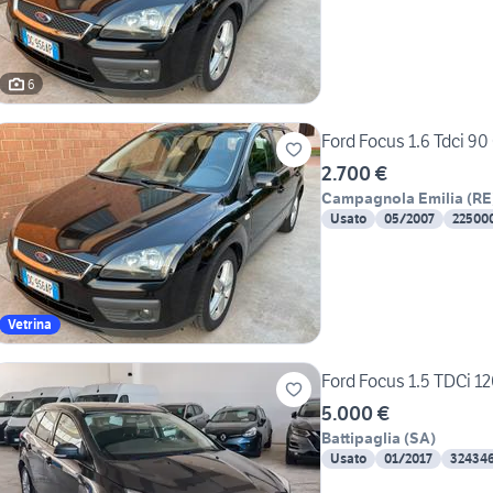
6
Ford Focus 1.6 Tdci 90
2.700 €
Campagnola Emilia
(
RE
Usato
05/2007
22500
Vetrina
Ford Focus 1.5 TDCi 1
5.000 €
Battipaglia
(
SA
)
Usato
01/2017
32434