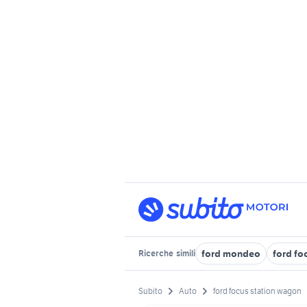
ford mondeo
ford fo
Ricerche
simili
Subito
Auto
ford focus station wagon