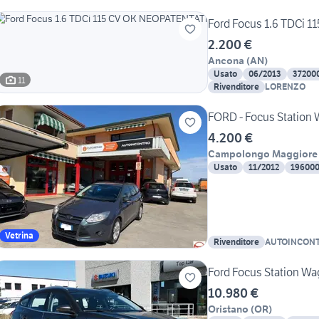
Ford Focus 1.6 TDCi 
2.200 €
Ancona
(
AN
)
Usato
06/2013
37200
11
Rivenditore
LORENZO
FORD - Focus Station 
4.200 €
Campolongo Maggiore
Usato
11/2012
19600
Vetrina
Rivenditore
AUTOINCONTRO
Loris & C.
Ford Focus Station Wa
10.980 €
Oristano
(
OR
)