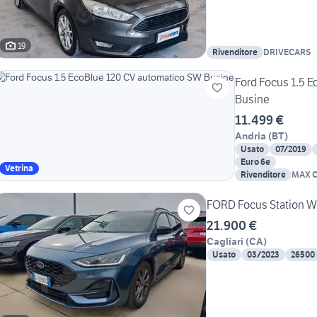
19
Rivenditore
DRIVECARS
Ford Focus 1.5 
Busine
11.499 €
Andria
(
BT
)
Usato
07/2019
Euro 6e
Vetrina
Rivenditore
MAX 
FORD Focus Station 
21.900 €
Cagliari
(
CA
)
Usato
03/2023
26500