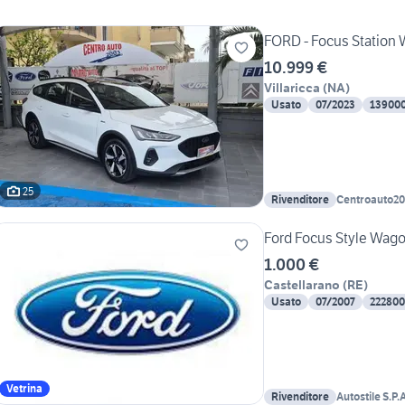
FORD - Focus Station 
10.999 €
Villaricca
(
NA
)
Usato
07/2023
13900
25
Rivenditore
Centroauto20
Ford Focus Style Wagon
1.000 €
Castellarano
(
RE
)
Usato
07/2007
22280
Vetrina
Rivenditore
Autostile S.P.A