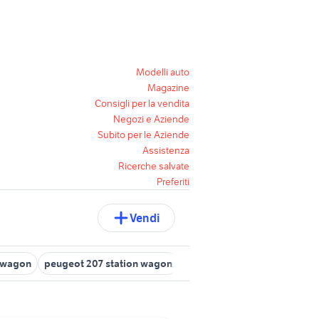
Modelli auto
Magazine
Consigli per la vendita
Negozi e Aziende
Subito per le Aziende
Assistenza
Ricerche salvate
Preferiti
Vendi
n wagon
peugeot 207 station wagon
ford autocarro auto
ford 