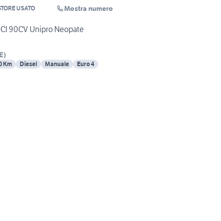
Mostra numero
TORE USATO
DCI 90CV Unipro Neopate
E
)
0 Km
Diesel
Manuale
Euro 4