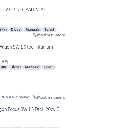
115 CV OK NEOPATENTATI
0 Km
Diesel
Manuale
Euro 5
Mostra numero
Wagon SW 1.6 tdci Titanium
(
VE
)
0 Km
Diesel
Manuale
Euro 5
Mostra numero
 S.A.S. di Sanavia
gon Focus SW 1.5 Dtci 120cv G