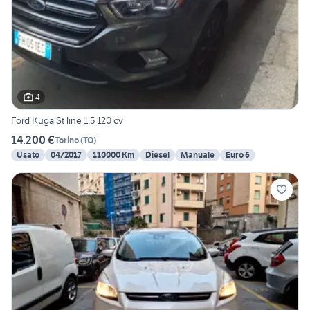
4
Ford Kuga St line 1.5 120 cv
14.200 €
Torino
(
TO
)
Usato
04/2017
110000 Km
Diesel
Manuale
Euro 6