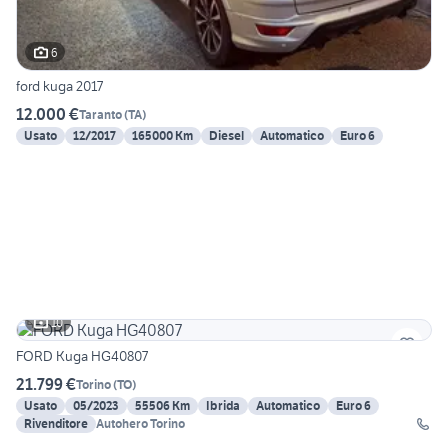
6
ford kuga 2017
12.000 €
Taranto
(
TA
)
Usato
12/2017
165000 Km
Diesel
Automatico
Euro 6
10
FORD Kuga HG40807
21.799 €
Torino
(
TO
)
Usato
05/2023
55506 Km
Ibrida
Automatico
Euro 6
Rivenditore
Autohero Torino