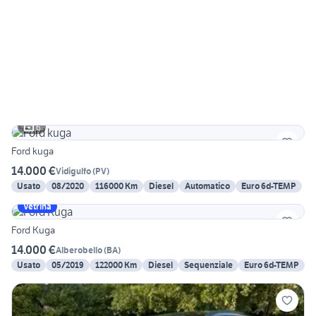
6
Ford kuga
14.000 €
Vidigulfo
(
PV
)
Usato
08/2020
116000 Km
Diesel
Automatico
Euro 6d-TEMP
Vetrina
Ford Kuga
14.000 €
Alberobello
(
BA
)
Usato
05/2019
122000 Km
Diesel
Sequenziale
Euro 6d-TEMP