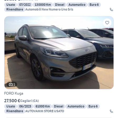
Usato
07/2022
130000 Km
Diesel
Automatico
Euro 6
Rivenditore
Automobili New Numero Uno Srls
5
FORD Kuga
27.500 €
Cagliari
(
CA
)
Usato
06/2023
61000 Km
Diesel
Automatico
Euro 6
Rivenditore
AUTOVAMM STORE USATO