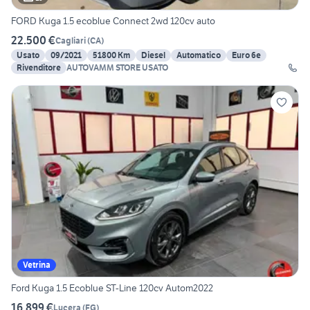
FORD Kuga 1.5 ecoblue Connect 2wd 120cv auto
22.500 €
Cagliari
(
CA
)
Usato
09/2021
51800 Km
Diesel
Automatico
Euro 6e
Rivenditore
AUTOVAMM STORE USATO
Vetrina
Ford Kuga 1.5 Ecoblue ST-Line 120cv Autom2022
16.899 €
Lucera
(
FG
)