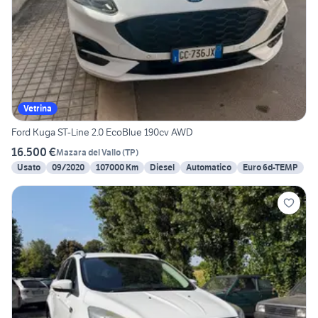
Vetrina
Ford Kuga ST-Line 2.0 EcoBlue 190cv AWD
16.500 €
Mazara del Vallo
(
TP
)
Usato
09/2020
107000 Km
Diesel
Automatico
Euro 6d-TEMP