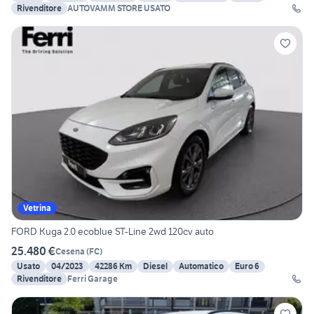
Rivenditore
AUTOVAMM STORE USATO
Vetrina
FORD Kuga 2.0 ecoblue ST-Line 2wd 120cv auto
25.480 €
Cesena
(
FC
)
Usato
04/2023
42286 Km
Diesel
Automatico
Euro 6
Rivenditore
Ferri Garage