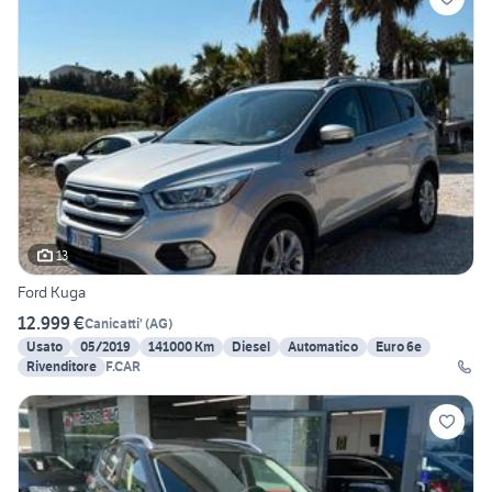
13
Ford Kuga
12.999 €
Canicatti'
(
AG
)
Usato
05/2019
141000 Km
Diesel
Automatico
Euro 6e
Rivenditore
F.CAR