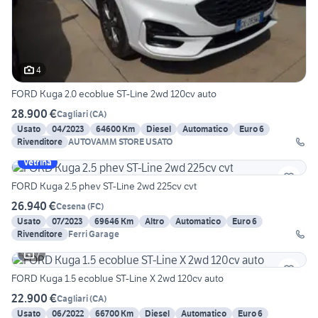
4
FORD Kuga 2.0 ecoblue ST-Line 2wd 120cv auto
28.900 €
Cagliari
(
CA
)
Usato
04/2023
64600 Km
Diesel
Automatico
Euro 6
Rivenditore
AUTOVAMM STORE USATO
Vetrina
FORD Kuga 2.5 phev ST-Line 2wd 225cv cvt
26.940 €
Cesena
(
FC
)
Usato
07/2023
69646 Km
Altro
Automatico
Euro 6
Rivenditore
Ferri Garage
7
FORD Kuga 1.5 ecoblue ST-Line X 2wd 120cv auto
22.900 €
Cagliari
(
CA
)
Usato
06/2022
66700 Km
Diesel
Automatico
Euro 6