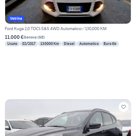
Vetrina
Ford Kuga 2,0 TDCI-S&S 4WD Automatico✅130,000 KM
11.000 €
Genova
(
GE
)
Usato
02/2017
130000 Km
Diesel
Automatico
Euro 6b