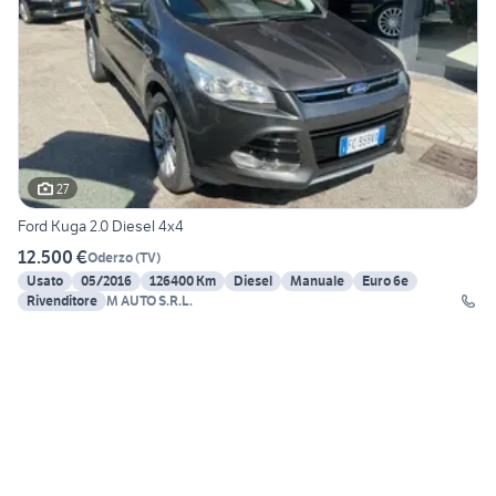
27
Ford Kuga 2.0 Diesel 4x4
12.500 €
Oderzo
(
TV
)
Usato
05/2016
126400 Km
Diesel
Manuale
Euro 6e
Rivenditore
M AUTO S.R.L.