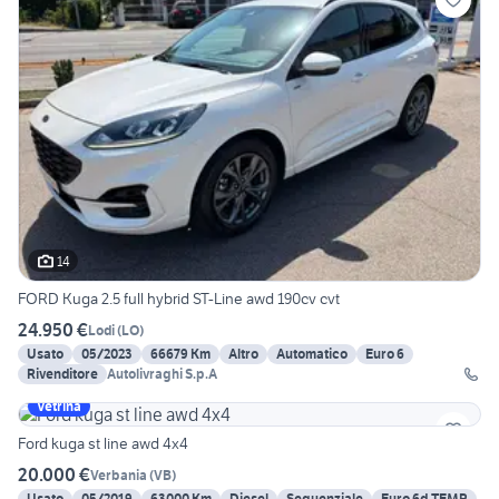
14
FORD Kuga 2.5 full hybrid ST-Line awd 190cv cvt
24.950 €
Lodi
(
LO
)
Usato
05/2023
66679 Km
Altro
Automatico
Euro 6
Rivenditore
Autolivraghi S.p.A
Vetrina
Ford kuga st line awd 4x4
20.000 €
Verbania
(
VB
)
Usato
05/2019
63000 Km
Diesel
Sequenziale
Euro 6d-TEMP