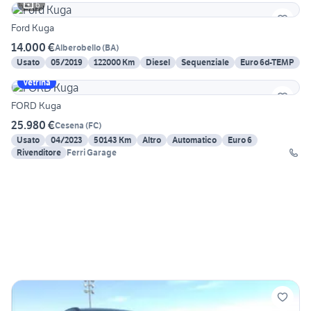
6
Ford Kuga
14.000 €
Alberobello
(
BA
)
Usato
05/2019
122000 Km
Diesel
Sequenziale
Euro 6d-TEMP
Vetrina
FORD Kuga
25.980 €
Cesena
(
FC
)
Usato
04/2023
50143 Km
Altro
Automatico
Euro 6
Rivenditore
Ferri Garage