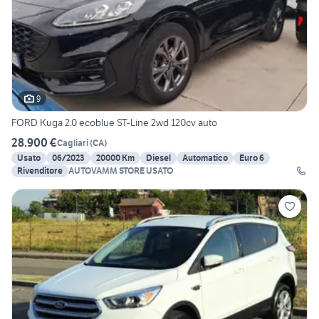
9
FORD Kuga 2.0 ecoblue ST-Line 2wd 120cv auto
28.900 €
Cagliari
(
CA
)
Usato
06/2023
20000 Km
Diesel
Automatico
Euro 6
Rivenditore
AUTOVAMM STORE USATO