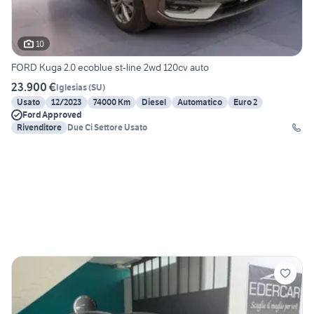
10
FORD Kuga 2.0 ecoblue st-line 2wd 120cv auto
23.900 €
Iglesias
(
SU
)
Usato
12/2023
74000 Km
Diesel
Automatico
Euro 2
Ford Approved
Rivenditore
Due Ci Settore Usato