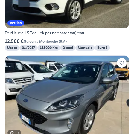
Vetrina
Ford Kuga 1.5 Tdci (ok per neopatentati) tratt.
12.500 €
Guidonia Montecelio
(
RM
)
Usato
01/2017
113000 Km
Diesel
Manuale
Euro 6
19