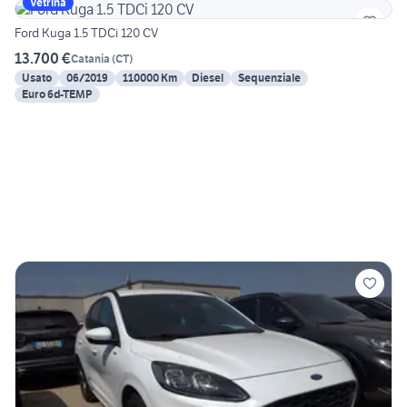
Vetrina
Ford Kuga 1.5 TDCi 120 CV
13.700 €
Catania
(
CT
)
Usato
06/2019
110000 Km
Diesel
Sequenziale
Euro 6d-TEMP