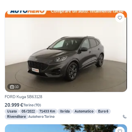
10
FORD Kuga SB63128
20.999 €
Torino
(
TO
)
Usato
05/2022
71433 Km
Ibrida
Automatico
Euro 6
Rivenditore
Autohero Torino