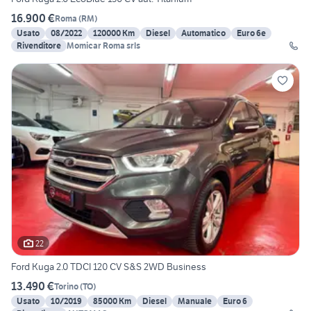
16.900 €
Roma
(
RM
)
Usato
08/2022
120000 Km
Diesel
Automatico
Euro 6e
Rivenditore
Momicar Roma srls
22
Ford Kuga 2.0 TDCI 120 CV S&S 2WD Business
13.490 €
Torino
(
TO
)
Usato
10/2019
85000 Km
Diesel
Manuale
Euro 6