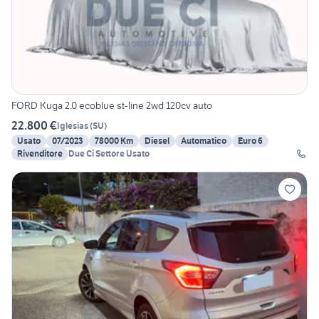
FORD Kuga 2.0 ecoblue st-line 2wd 120cv auto
22.800 €
Iglesias
(
SU
)
Usato
07/2023
78000 Km
Diesel
Automatico
Euro 6
Rivenditore
Due Ci Settore Usato