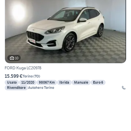
10
FORD Kuga LC20978
15.599 €
Torino
(
TO
)
Usato
11/2020
98067 Km
Ibrida
Manuale
Euro 6
Rivenditore
Autohero Torino