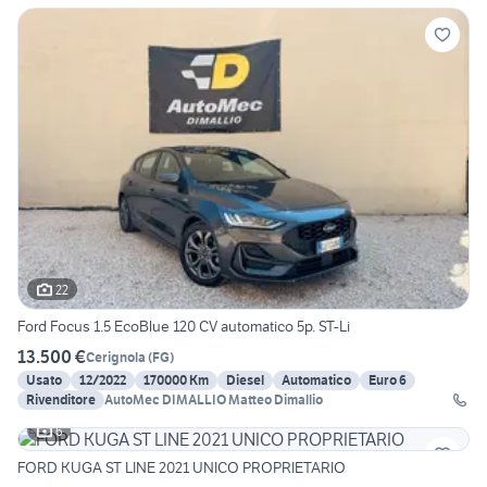
22
Ford Focus 1.5 EcoBlue 120 CV automatico 5p. ST-Li
13.500 €
Cerignola
(
FG
)
Usato
12/2022
170000 Km
Diesel
Automatico
Euro 6
Rivenditore
AutoMec DIMALLIO Matteo Dimallio
6
FORD KUGA ST LINE 2021 UNICO PROPRIETARIO