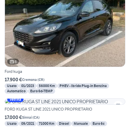
6
Ford kuga
17.900 €
Cremona
(
CR
)
Usato
01/2023
56000 Km
PHEV - Ibrido Plug-in Benzina
Automatico
Euro 6d-TEMP
Vetrina
FORD KUGA ST LINE 2021 UNICO PROPRIETARIO
17.000 €
Sinnai
(
CA
)
Usato
09/2021
71000 Km
Diesel
Manuale
Euro 6c