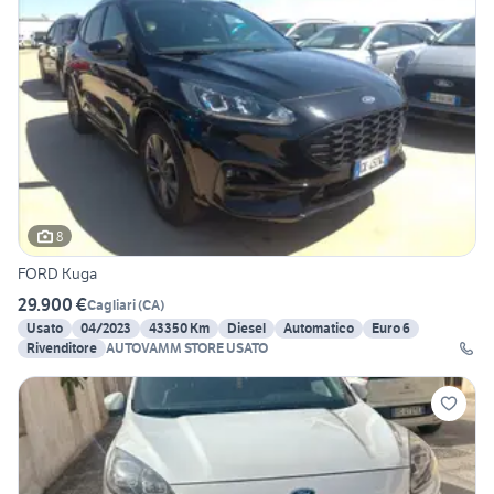
8
FORD Kuga
29.900 €
Cagliari
(
CA
)
Usato
04/2023
43350 Km
Diesel
Automatico
Euro 6
Rivenditore
AUTOVAMM STORE USATO