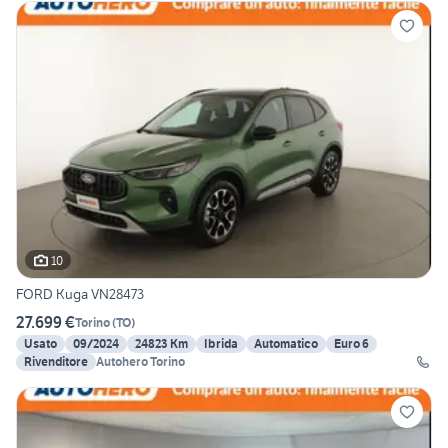
10
FORD Kuga VN28473
27.699 €
Torino
(
TO
)
Usato
09/2024
24823 Km
Ibrida
Automatico
Euro 6
Rivenditore
Autohero Torino