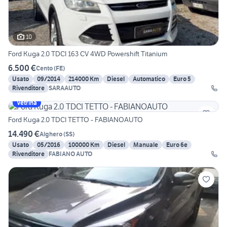
10
Ford Kuga 2.0 TDCI 163 CV 4WD Powershift Titanium
6.500 €
Cento
(
FE
)
Usato
09/2014
214000 Km
Diesel
Automatico
Euro 5
Rivenditore
SARAAUTO
Vetrina
Ford Kuga 2.0 TDCI TETTO - FABIANOAUTO
14.490 €
Alghero
(
SS
)
Usato
05/2016
100000 Km
Diesel
Manuale
Euro 6e
Rivenditore
FABIANO AUTO