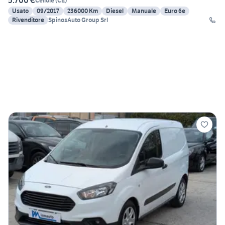
5.700 €
Cellole
(
CE
)
Usato
09/2017
236000 Km
Diesel
Manuale
Euro 6e
Rivenditore
SpinosAuto Group Srl