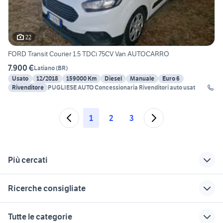
22
FORD Transit Courier 1.5 TDCi 75CV Van AUTOCARRO
7.900 €
Latiano
(
BR
)
Usato
12/2018
159000 Km
Diesel
Manuale
Euro 6
Rivenditore
PUGLIESE AUTO Concessionaria Rivenditori auto usat
1
2
3
Più cercati
Correlati
Richerche simili
Suggerimenti
Ricerche consigliate
ford Melegnano
ford tourneo courier
ford transit
Piemonte
posteriore auto
lancia ypsilon 1.2
auto Pomigliano dArco
ford fiesta 2013
Tutte le categorie
ford tourneo courier
auto grandinate
ford terni
freelander 1
fiat 500l Sicilia