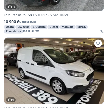
14
Ford Transit Courier 1.5 TDCi 75CV Van Trend
10.900 €
Genova
(
GE
)
Usato
06/2020
67000 Km
Diesel
Manuale
Euro 6
Rivenditore
P.&.R. AUTO
9