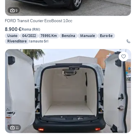
9
FORD Transit Courier EcoBoost 1.0cc
8.900 €
Roma
(
RM
)
Usato
04/2022
75991 Km
Benzina
Manuale
Euro 6e
Rivenditore
Iamauto Srl
11