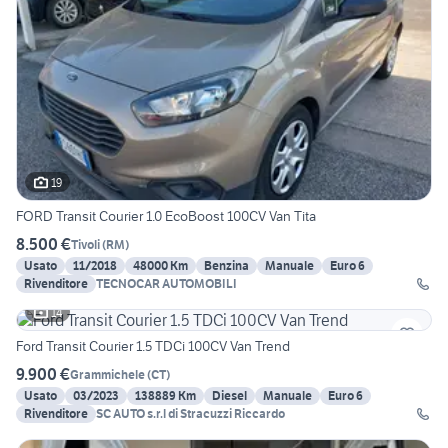
19
FORD Transit Courier 1.0 EcoBoost 100CV Van Tita
8.500 €
Tivoli
(
RM
)
Usato
11/2018
48000 Km
Benzina
Manuale
Euro 6
Rivenditore
TECNOCAR AUTOMOBILI
14
Ford Transit Courier 1.5 TDCi 100CV Van Trend
9.900 €
Grammichele
(
CT
)
Usato
03/2023
138889 Km
Diesel
Manuale
Euro 6
Rivenditore
SC AUTO s.r.l di Stracuzzi Riccardo