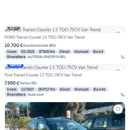
17
FORD Transit Courier 1.5 TDCi 75CV Van Trend
10.700 €
Scanzorosciate
(
BG
)
Usato
03/2023
87000 Km
Diesel
Manuale
Euro 6
Rivenditore
AUTOSALONE EPIS SRL
Vetrina
Ford Transit Courier 1.5 TDCi 75CV Van Trend
7.990 €
Torino
(
TO
)
Usato
12/2017
254717 Km
Diesel
Manuale
Euro 6e
Rivenditore
Auto-com