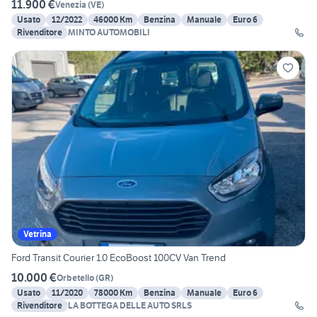
11.900 €
Venezia
(
VE
)
Usato
12/2022
46000 Km
Benzina
Manuale
Euro 6
Rivenditore
MINTO AUTOMOBILI
Vetrina
Ford Transit Courier 1.0 EcoBoost 100CV Van Trend
10.000 €
Orbetello
(
GR
)
Usato
11/2020
78000 Km
Benzina
Manuale
Euro 6
Rivenditore
LA BOTTEGA DELLE AUTO SRLS