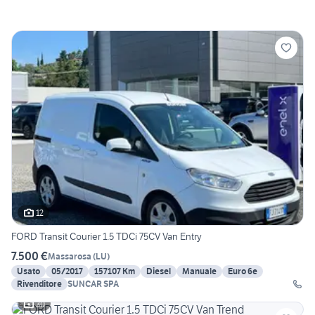
12
FORD Transit Courier 1.5 TDCi 75CV Van Entry
7.500 €
Massarosa
(
LU
)
Usato
05/2017
157107 Km
Diesel
Manuale
Euro 6e
Rivenditore
SUNCAR SPA
30