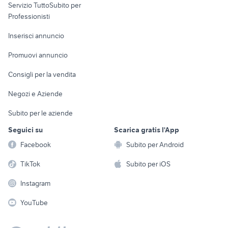
Servizio TuttoSubito per
persona
Informatica
Animali
Professionisti
Arredamento e
Console e
Accessori per
Casalinghi
Inserisci annuncio
Videogiochi
animali
Elettrodomestici
Promuovi annuncio
Audio/Video
Musica e Film
Giardino e Fai da te
Consigli per la vendita
Fotografia
Libri e Riviste
Abbigliamento e
Negozi e Aziende
Telefonia
Strumenti Musicali
Accessori
Subito per le aziende
Sports
Tutto per i bambini
Seguici su
Scarica gratis l'App
Biciclette
Facebook
Subito per Android
Collezionismo
TikTok
Subito per iOS
Instagram
YouTube