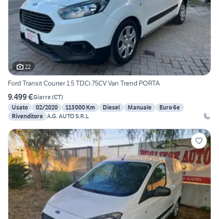
22
Ford Transit Courier 1.5 TDCi 75CV Van Trend PORTA
9.499 €
Giarre
(
CT
)
Usato
02/2020
113000 Km
Diesel
Manuale
Euro 6e
Rivenditore
A.G. AUTO S.R.L