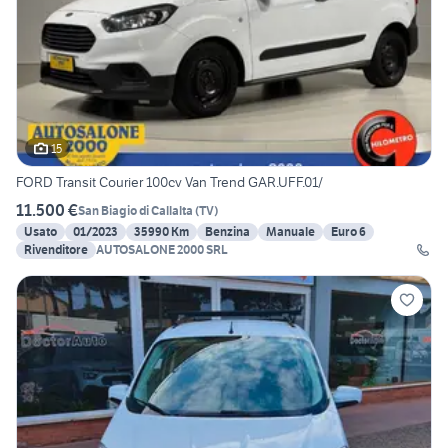
15
FORD Transit Courier 100cv Van Trend GAR.UFF.01/
11.500 €
San Biagio di Callalta
(
TV
)
Usato
01/2023
35990 Km
Benzina
Manuale
Euro 6
Rivenditore
AUTOSALONE 2000 SRL