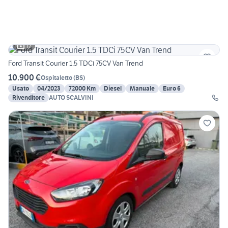
17
Ford Transit Courier 1.5 TDCi 75CV Van Trend
10.900 €
Ospitaletto
(
BS
)
Usato
04/2023
72000 Km
Diesel
Manuale
Euro 6
Rivenditore
AUTO SCALVINI