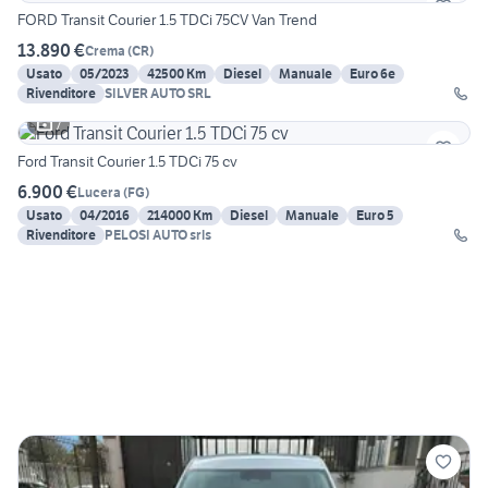
FORD Transit Courier 1.5 TDCi 75CV Van Trend
13.890 €
Crema
(
CR
)
Usato
05/2023
42500 Km
Diesel
Manuale
Euro 6e
Rivenditore
SILVER AUTO SRL
7
Ford Transit Courier 1.5 TDCi 75 cv
6.900 €
Lucera
(
FG
)
Usato
04/2016
214000 Km
Diesel
Manuale
Euro 5
Rivenditore
PELOSI AUTO srls