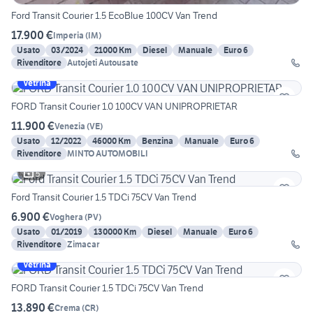
Ford Transit Courier 1.5 EcoBlue 100CV Van Trend
17.900 €
Imperia
(
IM
)
Usato
03/2024
21000 Km
Diesel
Manuale
Euro 6
Rivenditore
Autojeti Autousate
Vetrina
FORD Transit Courier 1.0 100CV VAN UNIPROPRIETAR
11.900 €
Venezia
(
VE
)
Usato
12/2022
46000 Km
Benzina
Manuale
Euro 6
Rivenditore
MINTO AUTOMOBILI
5
Ford Transit Courier 1.5 TDCi 75CV Van Trend
6.900 €
Voghera
(
PV
)
Usato
01/2019
130000 Km
Diesel
Manuale
Euro 6
Rivenditore
Zimacar
Vetrina
FORD Transit Courier 1.5 TDCi 75CV Van Trend
13.890 €
Crema
(
CR
)