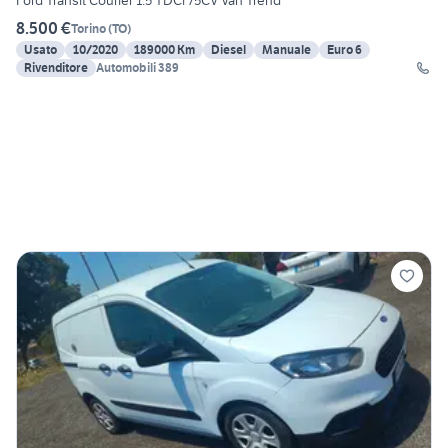
Ford Transit Courier 1.5 TDCi 75CV Van Trend
8.500 €
Torino
(
TO
)
Usato
10/2020
189000 Km
Diesel
Manuale
Euro 6
Rivenditore
Automobili 389