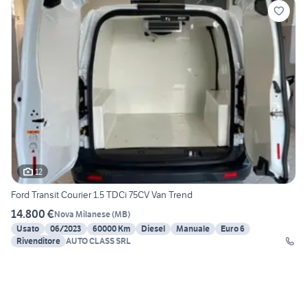
12
Ford Transit Courier 1.5 TDCi 75CV Van Trend
14.800 €
Nova Milanese
(
MB
)
Usato
06/2023
60000 Km
Diesel
Manuale
Euro 6
Rivenditore
AUTO CLASS SRL