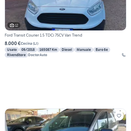
12
Ford Transit Courier 1.5 TDCi 75CV Van Trend
8.000 €
Cecina
(
LI
)
Usato
09/2018
165087 Km
Diesel
Manuale
Euro 6e
Rivenditore
DoctorAuto