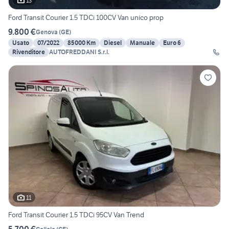
13
Ford Transit Courier 1.5 TDCi 100CV Van unico prop
9.800 €
Genova
(
GE
)
Usato
07/2022
85000 Km
Diesel
Manuale
Euro 6
Rivenditore
AUTOFREDDANI S.r.l.
11
Ford Transit Courier 1.5 TDCi 95CV Van Trend