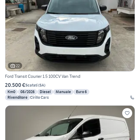
22
Ford Transit Courier 1.5 100CV Van Trend
20.500 €
Scafati
(
SA
)
Km0
08/2026
Diesel
Manuale
Euro 6
Rivenditore
Cirillo Cars