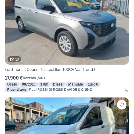
10
Ford Transit Courier 1.5 EcoBlue 100CV Van Trend (
17.900 €
Bozzolo
(
MN
)
Usato
08/2025
1 Km
Diesel
Manuale
Euro 6
Rivenditore
F.LLI ROSSI DI ROSSI DAVIDE & C. SNC