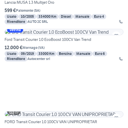
Lancia MUSA 1.3 Multijet Oro
599 €
Palomonte
(
SA
)
Usato
10/2005
334000 Km
Diesel
Manuale
Euro 4
Rivenditore
AUTO 2C SRL
Vetrina
Ford Transit Courier 1.0 EcoBoost 100CV Van Trend
12.000 €
Mornago
(
VA
)
Usato
09/2019
33000 Km
Benzina
Manuale
Euro 6
Rivenditore
Autocenter srl
20
FORD Transit Courier 1.0 100CV VAN UNIPROPRIETAR