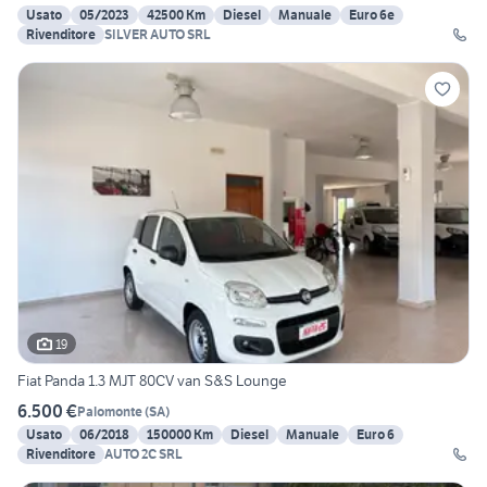
Usato
05/2023
42500 Km
Diesel
Manuale
Euro 6e
Rivenditore
SILVER AUTO SRL
19
Fiat Panda 1.3 MJT 80CV van S&S Lounge
6.500 €
Palomonte
(
SA
)
Usato
06/2018
150000 Km
Diesel
Manuale
Euro 6
Rivenditore
AUTO 2C SRL