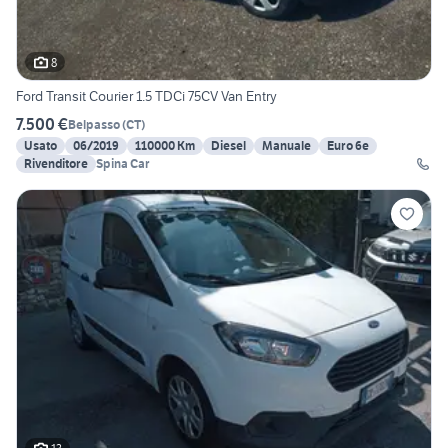
8
Ford Transit Courier 1.5 TDCi 75CV Van Entry
7.500 €
Belpasso
(
CT
)
Usato
06/2019
110000 Km
Diesel
Manuale
Euro 6e
Rivenditore
Spina Car