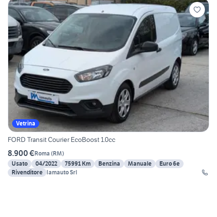
Vetrina
FORD Transit Courier EcoBoost 1.0cc
8.900 €
Roma
(
RM
)
Usato
04/2022
75991 Km
Benzina
Manuale
Euro 6e
Rivenditore
Iamauto Srl