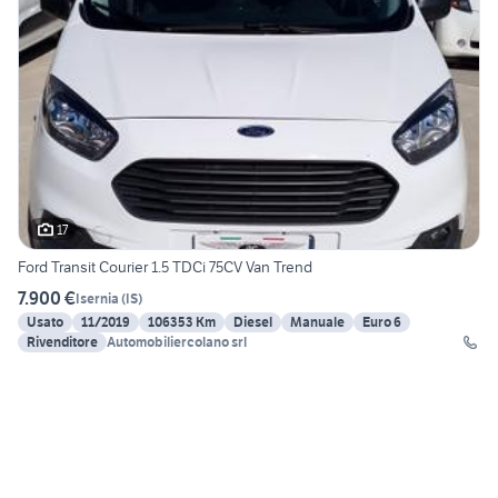
17
Ford Transit Courier 1.5 TDCi 75CV Van Trend
7.900 €
Isernia
(
IS
)
Usato
11/2019
106353 Km
Diesel
Manuale
Euro 6
Rivenditore
Automobiliercolano srl