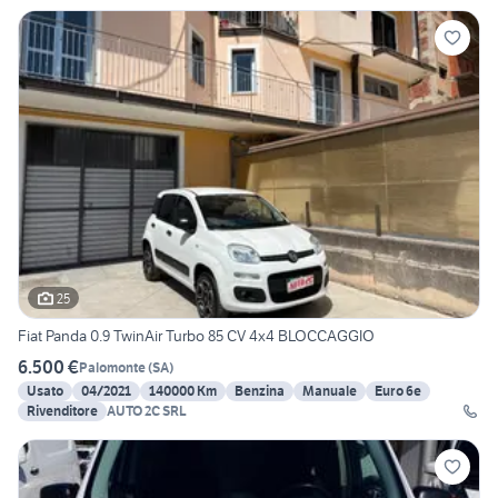
25
Fiat Panda 0.9 TwinAir Turbo 85 CV 4x4 BLOCCAGGIO
6.500 €
Palomonte
(
SA
)
Usato
04/2021
140000 Km
Benzina
Manuale
Euro 6e
Rivenditore
AUTO 2C SRL