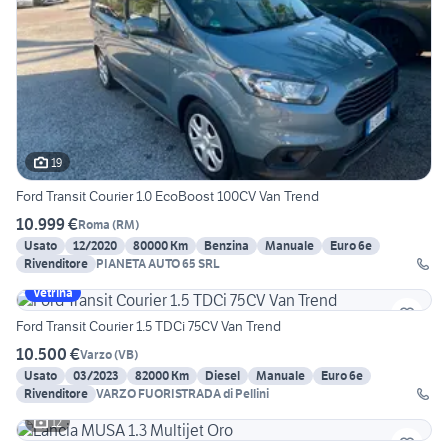
19
Ford Transit Courier 1.0 EcoBoost 100CV Van Trend
10.999 €
Roma
(
RM
)
Usato
12/2020
80000 Km
Benzina
Manuale
Euro 6e
Rivenditore
PIANETA AUTO 65 SRL
Vetrina
Ford Transit Courier 1.5 TDCi 75CV Van Trend
10.500 €
Varzo
(
VB
)
Usato
03/2023
82000 Km
Diesel
Manuale
Euro 6e
Rivenditore
VARZO FUORISTRADA di Pellini
12