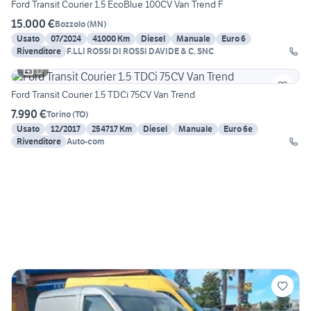
Ford Transit Courier 1.5 EcoBlue 100CV Van Trend F
15.000 €
Bozzolo
(
MN
)
Usato
07/2024
41000 Km
Diesel
Manuale
Euro 6
Rivenditore
F.LLI ROSSI DI ROSSI DAVIDE & C. SNC
12
Ford Transit Courier 1.5 TDCi 75CV Van Trend
7.990 €
Torino
(
TO
)
Usato
12/2017
254717 Km
Diesel
Manuale
Euro 6e
Rivenditore
Auto-com