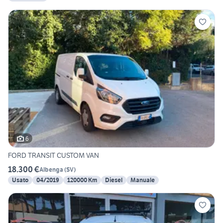
6
FORD TRANSIT CUSTOM VAN
18.300 €
Albenga
(
SV
)
Usato
04/2019
120000 Km
Diesel
Manuale