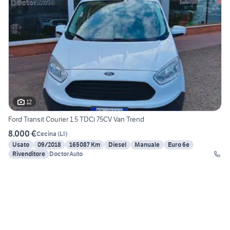
12
Ford Transit Courier 1.5 TDCi 75CV Van Trend
8.000 €
Cecina
(
LI
)
Usato
09/2018
165087 Km
Diesel
Manuale
Euro 6e
Rivenditore
DoctorAuto