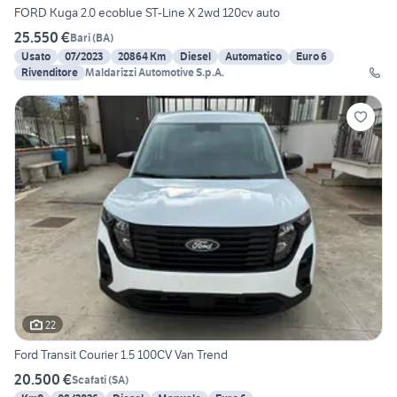
FORD Kuga 2.0 ecoblue ST-Line X 2wd 120cv auto
25.550 €
Bari
(
BA
)
Usato
07/2023
20864 Km
Diesel
Automatico
Euro 6
Rivenditore
Maldarizzi Automotive S.p.A.
22
Ford Transit Courier 1.5 100CV Van Trend
20.500 €
Scafati
(
SA
)