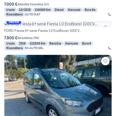
7.000 €
Altavilla Vicentina
(
VI
)
Usato
10/2020
136000 Km
Diesel
Manuale
Euro 6e
Rivenditore
AUTO M&T
Vetrina
FORD Fiesta 6ª serie Fiesta 1.0 EcoBoost 100CV...
7.800 €
Strambino
(
TO
)
Usato
2016
113836 Km
Benzina
Manuale
Euro 6
Rivenditore
RS AUTO SRL