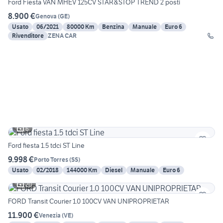
Ford Fiesta VAN MHEV 125CV STAR&STOP TREND 2 posti
8.900 €
Genova
(
GE
)
Usato
06/2021
80000 Km
Benzina
Manuale
Euro 6
Rivenditore
ZENA CAR
6
Ford fiesta 1.5 tdci ST Line
9.998 €
Porto Torres
(
SS
)
Usato
02/2018
144000 Km
Diesel
Manuale
Euro 6
20
FORD Transit Courier 1.0 100CV VAN UNIPROPRIETAR
11.900 €
Venezia
(
VE
)