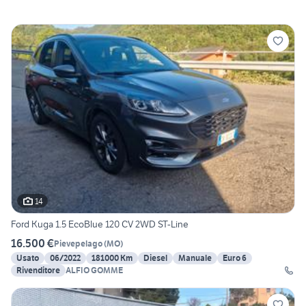
14
Ford Kuga 1.5 EcoBlue 120 CV 2WD ST-Line
16.500 €
Pievepelago
(
MO
)
Usato
06/2022
181000 Km
Diesel
Manuale
Euro 6
Rivenditore
ALFIO GOMME