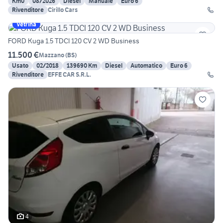
Km0
08/2026
Diesel
Manuale
Euro 6
Rivenditore
Cirillo Cars
Vetrina
FORD Kuga 1.5 TDCI 120 CV 2 WD Business
11.500 €
Mazzano
(
BS
)
Usato
02/2018
139690 Km
Diesel
Automatico
Euro 6
Rivenditore
EFFE CAR S.R.L.
4