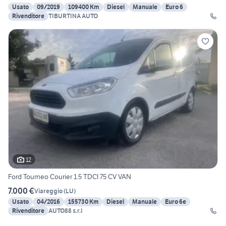
Usato
09/2019
109400 Km
Diesel
Manuale
Euro 6
Rivenditore
TIBURTINA AUTO
12
Ford Tourneo Courier 1.5 TDCI 75 CV VAN
7.000 €
Viareggio
(
LU
)
Usato
04/2016
155730 Km
Diesel
Manuale
Euro 6e
Rivenditore
AUTO88 s.r.l