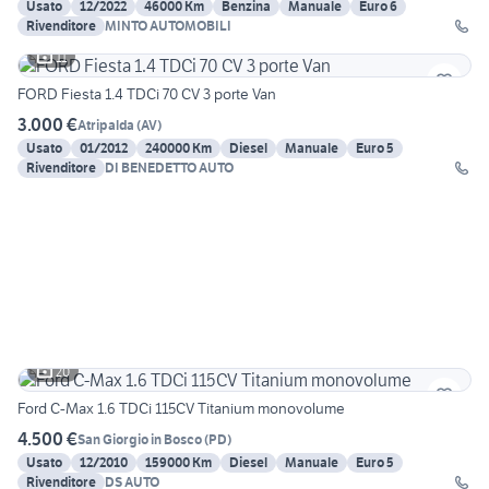
Usato
12/2022
46000 Km
Benzina
Manuale
Euro 6
Rivenditore
MINTO AUTOMOBILI
11
FORD Fiesta 1.4 TDCi 70 CV 3 porte Van
3.000 €
Atripalda
(
AV
)
Usato
01/2012
240000 Km
Diesel
Manuale
Euro 5
Rivenditore
DI BENEDETTO AUTO
20
Ford C-Max 1.6 TDCi 115CV Titanium monovolume
4.500 €
San Giorgio in Bosco
(
PD
)
Usato
12/2010
159000 Km
Diesel
Manuale
Euro 5
Rivenditore
DS AUTO