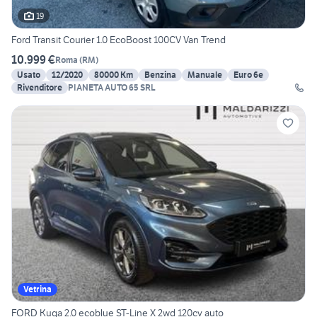
19
Ford Transit Courier 1.0 EcoBoost 100CV Van Trend
10.999 €
Roma
(
RM
)
Usato
12/2020
80000 Km
Benzina
Manuale
Euro 6e
Rivenditore
PIANETA AUTO 65 SRL
Vetrina
FORD Kuga 2.0 ecoblue ST-Line X 2wd 120cv auto