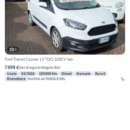
6
Ford Transit Courier 1.5 TDCi 100CV Van
7.999 €
San Gregorio Magno
(
SA
)
Usato
04/2018
155000 Km
Diesel
Manuale
Euro 6
Rivenditore
NUOVA AUTOSOLE SRL