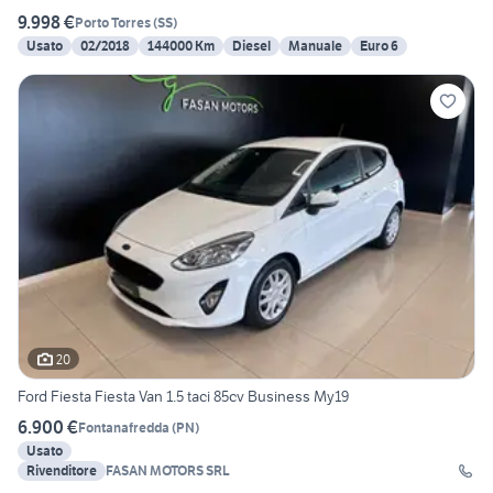
9.998 €
Porto Torres
(
SS
)
Usato
02/2018
144000 Km
Diesel
Manuale
Euro 6
20
Ford Fiesta Fiesta Van 1.5 taci 85cv Business My19
6.900 €
Fontanafredda
(
PN
)
Usato
Rivenditore
FASAN MOTORS SRL