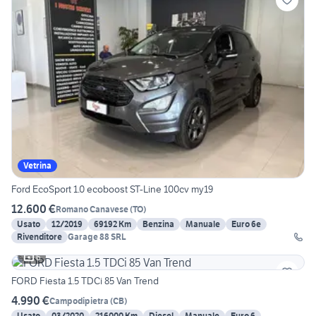
Vetrina
Ford EcoSport 1.0 ecoboost ST-Line 100cv my19
12.600 €
Romano Canavese
(
TO
)
Usato
12/2019
69192 Km
Benzina
Manuale
Euro 6e
Rivenditore
Garage 88 SRL
6
FORD Fiesta 1.5 TDCi 85 Van Trend
4.990 €
Campodipietra
(
CB
)
Usato
03/2020
216000 Km
Diesel
Manuale
Euro 6