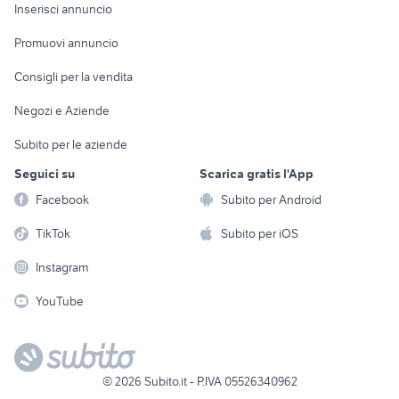
Console e
Accessori per
Casalinghi
Inserisci annuncio
Videogiochi
animali
Elettrodomestici
Promuovi annuncio
Audio/Video
Musica e Film
Giardino e Fai da te
Consigli per la vendita
Fotografia
Libri e Riviste
Abbigliamento e
Negozi e Aziende
Telefonia
Strumenti Musicali
Accessori
Subito per le aziende
Sports
Tutto per i bambini
Seguici su
Scarica gratis l'App
Biciclette
Facebook
Subito per Android
Collezionismo
TikTok
Subito per iOS
Instagram
YouTube
©
2026
Subito.it - P.IVA 05526340962