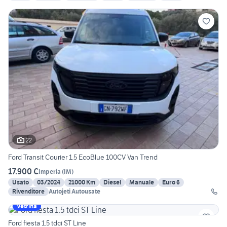
22
Ford Transit Courier 1.5 EcoBlue 100CV Van Trend
17.900 €
Imperia
(
IM
)
Usato
03/2024
21000 Km
Diesel
Manuale
Euro 6
Rivenditore
Autojeti Autousate
Vetrina
Ford fiesta 1.5 tdci ST Line