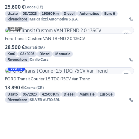
25.600 €
Lecce
(
LE
)
Usato
08/2023
19860 Km
Diesel
Automatico
Euro 6
Rivenditore
Maldarizzi Automotive S.p.A.
19
Ford Transit Custom VAN TREND 2.0 136CV
28.500 €
Scafati
(
SA
)
Km0
08/2026
Diesel
Manuale
Rivenditore
Cirillo Cars
Vetrina
FORD Transit Courier 1.5 TDCi 75CV Van Trend
13.890 €
Crema
(
CR
)
Usato
05/2023
42500 Km
Diesel
Manuale
Euro 6e
Rivenditore
SILVER AUTO SRL