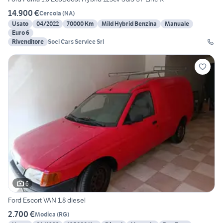
14.900 €
Cercola
(
NA
)
Usato
04/2022
70000 Km
Mild Hybrid Benzina
Manuale
Euro 6
Rivenditore
Soci Cars Service Srl
6
Ford Escort VAN 1.8 diesel
2.700 €
Modica
(
RG
)