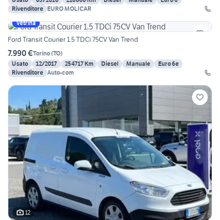
Rivenditore
EURO MOLICAR
Vetrina
Ford Transit Courier 1.5 TDCi 75CV Van Trend
7.990 €
Torino
(
TO
)
Usato
12/2017
254717 Km
Diesel
Manuale
Euro 6e
Rivenditore
Auto-com
12