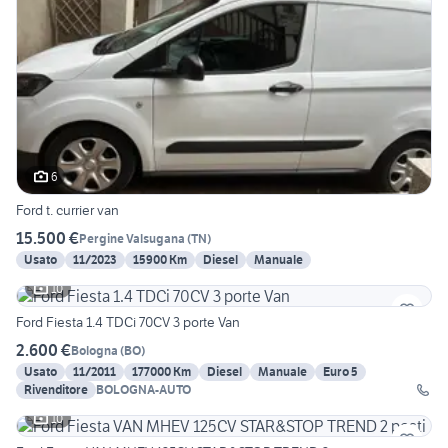
6
Ford t. currier van
15.500 €
Pergine Valsugana
(
TN
)
Usato
11/2023
15900 Km
Diesel
Manuale
10
Ford Fiesta 1.4 TDCi 70CV 3 porte Van
2.600 €
Bologna
(
BO
)
Usato
11/2011
177000 Km
Diesel
Manuale
Euro 5
Rivenditore
BOLOGNA-AUTO
10