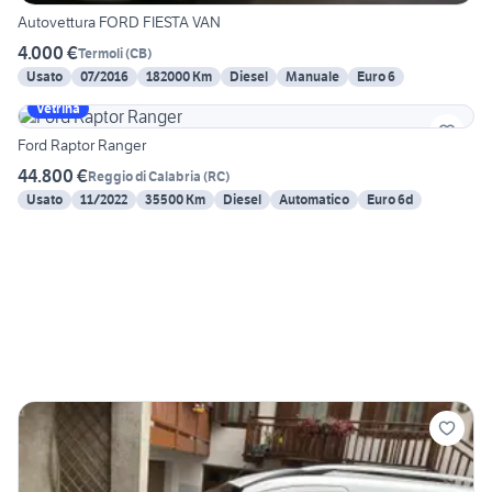
Autovettura FORD FIESTA VAN
4.000 €
Termoli
(
CB
)
Usato
07/2016
182000 Km
Diesel
Manuale
Euro 6
Vetrina
Ford Raptor Ranger
44.800 €
Reggio di Calabria
(
RC
)
Usato
11/2022
35500 Km
Diesel
Automatico
Euro 6d