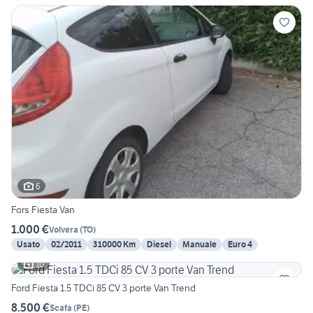
6
Fors Fiesta Van
1.000 €
Volvera
(
TO
)
Usato
02/2011
310000 Km
Diesel
Manuale
Euro 4
10
Ford Fiesta 1.5 TDCi 85 CV 3 porte Van Trend
8.500 €
Scafa
(
PE
)