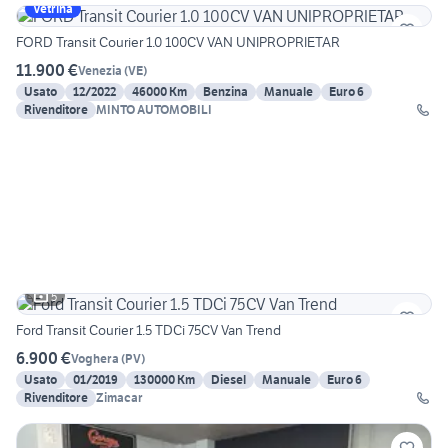
Vetrina
FORD Transit Courier 1.0 100CV VAN UNIPROPRIETAR
11.900 €
Venezia
(
VE
)
Usato
12/2022
46000 Km
Benzina
Manuale
Euro 6
Rivenditore
MINTO AUTOMOBILI
5
Ford Transit Courier 1.5 TDCi 75CV Van Trend
6.900 €
Voghera
(
PV
)
Usato
01/2019
130000 Km
Diesel
Manuale
Euro 6
Rivenditore
Zimacar