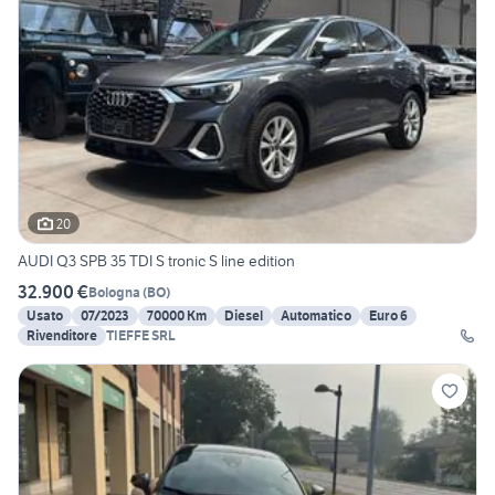
20
AUDI Q3 SPB 35 TDI S tronic S line edition
32.900 €
Bologna
(
BO
)
Usato
07/2023
70000 Km
Diesel
Automatico
Euro 6
Rivenditore
TIEFFE SRL