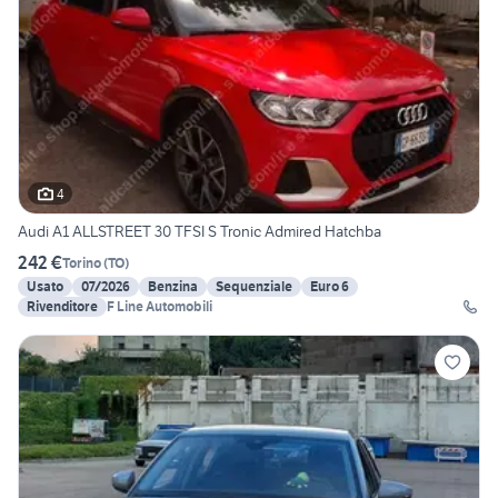
4
Audi A1 ALLSTREET 30 TFSI S Tronic Admired Hatchba
242 €
Torino
(
TO
)
Usato
07/2026
Benzina
Sequenziale
Euro 6
Rivenditore
F Line Automobili