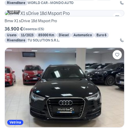
Rivenditore
WORLD CAR - MONDO AUTO
19
Bmw X1 sDrive 18d Msport Pro
36.900 €
Cosenza
(
CS
)
Usato
11/2023
85000 Km
Diesel
Automatico
Euro 6
Rivenditore
TU SOLUTION S.R.L.
Vetrina