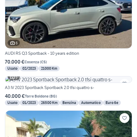
6
AUDI RS Q3 Sportback - 10 years edition
70.000 €
Cosenza
(
CS
)
Usato
02/2023
21000 Km
5
A3 IV 2023 Sportback Sportback 2.0 tfsi quattro s-
40.000 €
Torre Boldone
(
BG
)
Usato
01/2023
26500 Km
Benzina
Automatico
Euro 6e