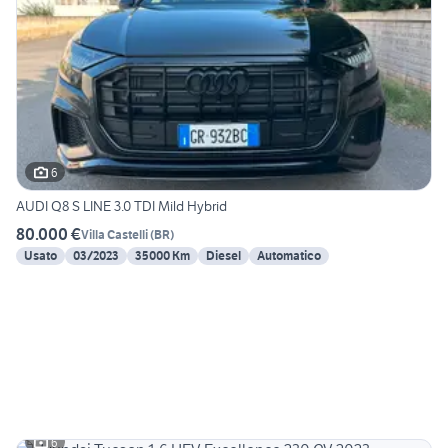
6
AUDI Q8 S LINE 3.0 TDI Mild Hybrid
80.000 €
Villa Castelli
(
BR
)
Usato
03/2023
35000 Km
Diesel
Automatico
6