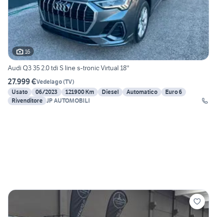
16
Audi Q3 35 2.0 tdi S line s-tronic Virtual 18''
27.999 €
Vedelago
(
TV
)
Usato
06/2023
121900 Km
Diesel
Automatico
Euro 6
Rivenditore
JP AUTOMOBILI