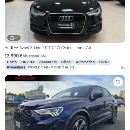
23
Audi A6 Avant S-Line 2.0 TDI 177 CV multitronic Ad
12.990 €
Bisignano
(
CS
)
Usato
10/2013
200000 Km
Diesel
Automatico
Euro 5
Rivenditore
WORLD CAR - MONDO AUTO