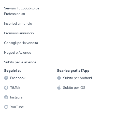
elettronica
per la casa e la
sports e hobby
Servizio TuttoSubito per
persona
Informatica
Animali
Professionisti
Arredamento e
Console e
Accessori per
Casalinghi
Inserisci annuncio
Videogiochi
animali
Elettrodomestici
Promuovi annuncio
Audio/Video
Musica e Film
Giardino e Fai da te
Consigli per la vendita
Fotografia
Libri e Riviste
Abbigliamento e
Negozi e Aziende
Telefonia
Strumenti Musicali
Accessori
Subito per le aziende
Sports
Tutto per i bambini
Seguici su
Scarica gratis l'App
Biciclette
Facebook
Subito per Android
Collezionismo
TikTok
Subito per iOS
Instagram
YouTube