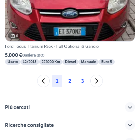
6
Ford Focus Titanium Pack - Full Optional & Gancio
5.000 €
Galliera
(
BO
)
Usato
12/2013
222000 Km
Diesel
Manuale
Euro 5
1
2
3
Più cercati
Correlati
Richerche simili
Suggerimenti
Ricerche consigliate
audi a6 berlina
audi e tron 2023
audi a 4 avant 2023
fiat doblo km 0
hyundai coupe
volante audi a3
nuove uscite audi
nissan silvia