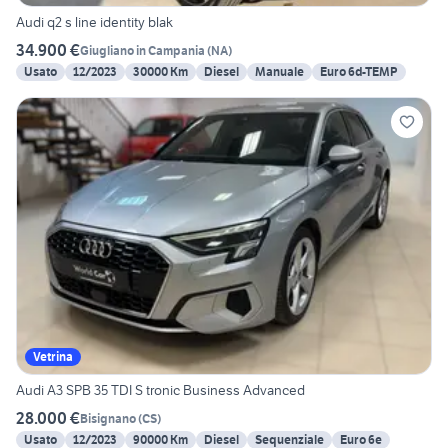
Audi q2 s line identity blak
34.900 €
Giugliano in Campania
(
NA
)
Usato
12/2023
30000 Km
Diesel
Manuale
Euro 6d-TEMP
Vetrina
Audi A3 SPB 35 TDI S tronic Business Advanced
28.000 €
Bisignano
(
CS
)
Usato
12/2023
90000 Km
Diesel
Sequenziale
Euro 6e