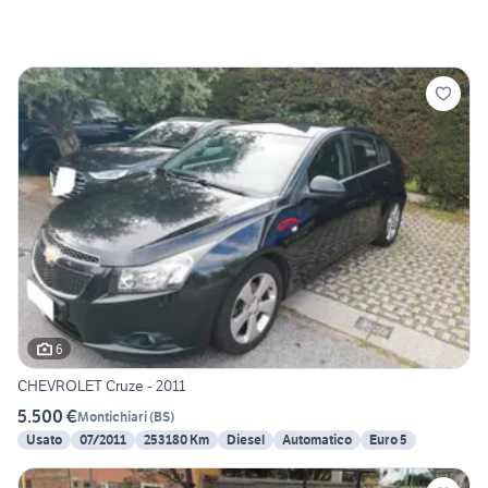
6
CHEVROLET Cruze - 2011
5.500 €
Montichiari
(
BS
)
Usato
07/2011
253180 Km
Diesel
Automatico
Euro 5