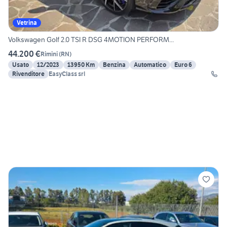
Vetrina
Volkswagen Golf 2.0 TSI R DSG 4MOTION PERFORM...
44.200 €
Rimini
(
RN
)
Usato
12/2023
13950 Km
Benzina
Automatico
Euro 6
Rivenditore
EasyClass srl