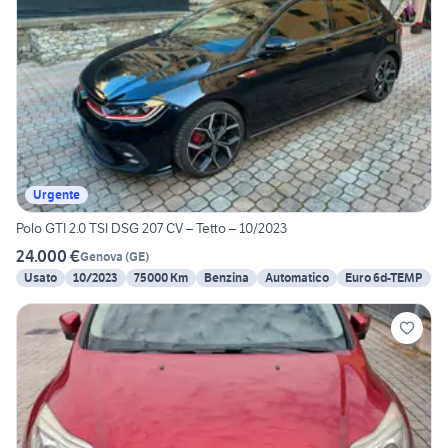
Urgente
Polo GTI 2.0 TSI DSG 207 CV – Tetto – 10/2023
24.000 €
Genova
(
GE
)
Usato
10/2023
75000 Km
Benzina
Automatico
Euro 6d-TEMP