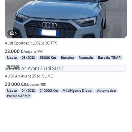
5
Audi Sportback (2023) 30 TFSI
23.000 €
Angera
(
VA
)
Usato
05/2023
55000 Km
Benzina
Manuale
Euro 6d-TEMP
6
AUDI A4 Avant 35 tdi SLINE
20.000 €
Bibbiano
(
RE
)
Usato
04/2023
240000 Km
Mild Hybrid Diesel
Automatico
Euro 6d-TEMP