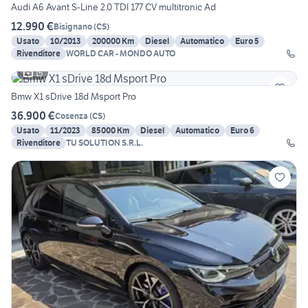
Audi A6 Avant S-Line 2.0 TDI 177 CV multitronic Ad
12.990 €
Bisignano
(
CS
)
Usato
10/2013
200000 Km
Diesel
Automatico
Euro 5
Rivenditore
WORLD CAR - MONDO AUTO
15
Bmw X1 sDrive 18d Msport Pro
36.900 €
Cosenza
(
CS
)
Usato
11/2023
85000 Km
Diesel
Automatico
Euro 6
Rivenditore
TU SOLUTION S.R.L.