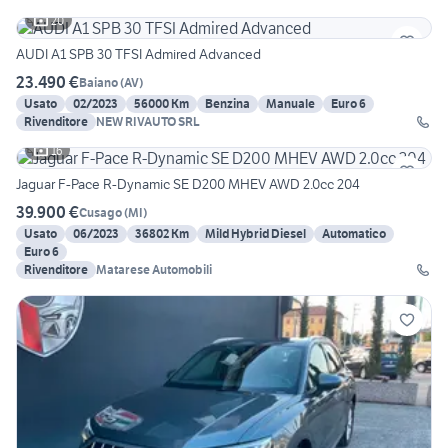
20
AUDI A1 SPB 30 TFSI Admired Advanced
23.490 €
Baiano
(
AV
)
Usato
02/2023
56000 Km
Benzina
Manuale
Euro 6
Rivenditore
NEW RIVAUTO SRL
16
Jaguar F-Pace R-Dynamic SE D200 MHEV AWD 2.0cc 204
39.900 €
Cusago
(
MI
)
Usato
06/2023
36802 Km
Mild Hybrid Diesel
Automatico
Euro 6
Rivenditore
Matarese Automobili