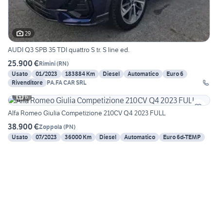
29
AUDI Q3 SPB 35 TDI quattro S tr. S line ed.
25.900 €
Rimini
(
RN
)
Usato
01/2023
183884 Km
Diesel
Automatico
Euro 6
Rivenditore
PA.FA CAR SRL
6
Alfa Romeo Giulia Competizione 210CV Q4 2023 FULL
38.900 €
Zoppola
(
PN
)
Usato
07/2023
36000 Km
Diesel
Automatico
Euro 6d-TEMP