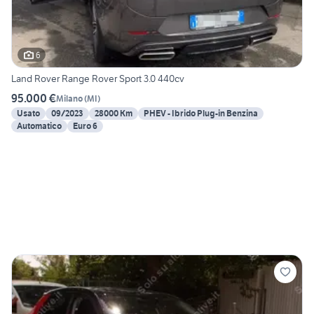
6
Land Rover Range Rover Sport 3.0 440cv
95.000 €
Milano
(
MI
)
Usato
09/2023
28000 Km
PHEV - Ibrido Plug-in Benzina
Automatico
Euro 6