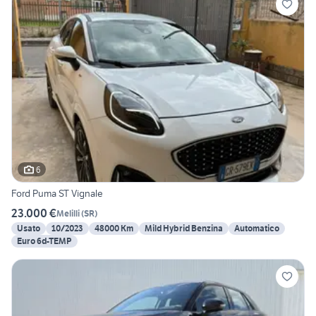
6
Ford Puma ST Vignale
23.000 €
Melilli
(
SR
)
Usato
10/2023
48000 Km
Mild Hybrid Benzina
Automatico
Euro 6d-TEMP