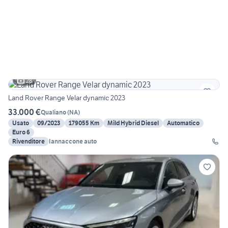
28
Land Rover Range Velar dynamic 2023
33.000 €
Qualiano
(
NA
)
Usato
09/2023
179055 Km
Mild Hybrid Diesel
Automatico
Euro 6
Rivenditore
Iannaccone auto