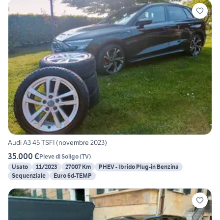
Audi A3 45 TSFI (novembre 2023)
35.000 €
Pieve di Soligo
(
TV
)
Usato
11/2023
27007 Km
PHEV - Ibrido Plug-in Benzina
Sequenziale
Euro 6d-TEMP