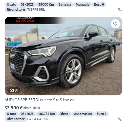
Usato
08/2023
39000 Km
Benzina
Manuale
Euro 6
Rivenditore
TIEFFE SRL
30
AUDI Q3 SPB 35 TDI quattro S tr. S line ed.
33.500 €
Rimini
(
RN
)
Usato
03/2023
103787 Km
Diesel
Automatico
Euro 6
Rivenditore
PA.FA CAR SRL