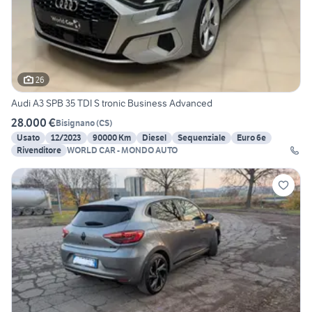
26
Audi A3 SPB 35 TDI S tronic Business Advanced
28.000 €
Bisignano
(
CS
)
Usato
12/2023
90000 Km
Diesel
Sequenziale
Euro 6e
Rivenditore
WORLD CAR - MONDO AUTO