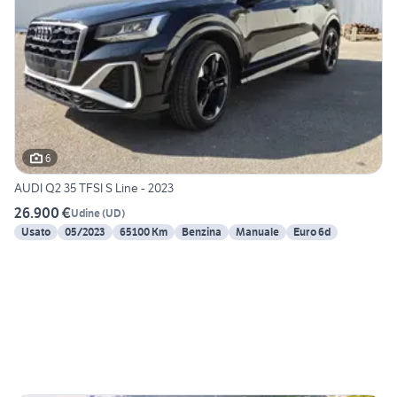
6
AUDI Q2 35 TFSI S Line - 2023
26.900 €
Udine
(
UD
)
Usato
05/2023
65100 Km
Benzina
Manuale
Euro 6d