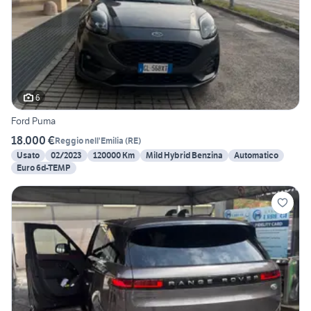
6
Ford Puma
18.000 €
Reggio nell'Emilia
(
RE
)
Usato
02/2023
120000 Km
Mild Hybrid Benzina
Automatico
Euro 6d-TEMP