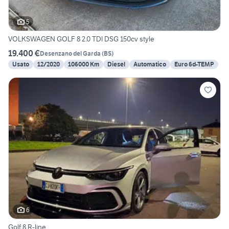
5
VOLKSWAGEN GOLF 8 2.0 TDI DSG 150cv style
19.400 €
Desenzano del Garda
(
BS
)
Usato
12/2020
106000 Km
Diesel
Automatico
Euro 6d-TEMP
6
Golf 8 R-line