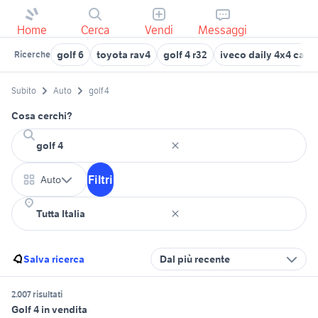
Home
Cerca
Vendi
Messaggi
golf 6
toyota rav4
golf 4 r32
iveco daily 4x4 cam
Ricerche
Subito
Auto
golf 4
Cosa cerchi?
Filtri
Auto
Salva ricerca
Dal più recente
2.007 risultati
Golf 4 in vendita