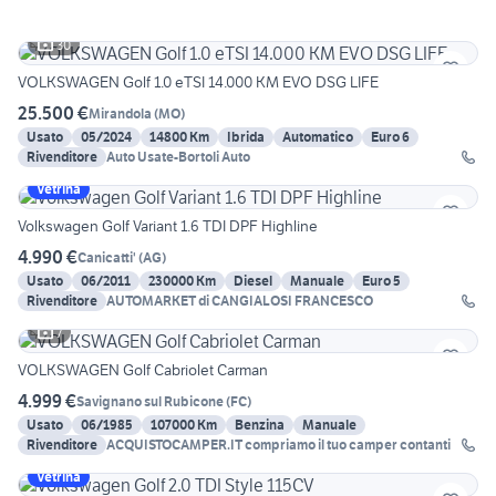
30
VOLKSWAGEN Golf 1.0 eTSI 14.000 KM EVO DSG LIFE
25.500 €
Mirandola
(
MO
)
Usato
05/2024
14800 Km
Ibrida
Automatico
Euro 6
Rivenditore
Auto Usate-Bortoli Auto
Vetrina
Volkswagen Golf Variant 1.6 TDI DPF Highline
4.990 €
Canicatti'
(
AG
)
Usato
06/2011
230000 Km
Diesel
Manuale
Euro 5
Rivenditore
AUTOMARKET di CANGIALOSI FRANCESCO
7
VOLKSWAGEN Golf Cabriolet Carman
4.999 €
Savignano sul Rubicone
(
FC
)
Usato
06/1985
107000 Km
Benzina
Manuale
Rivenditore
ACQUISTOCAMPER.IT compriamo il tuo camper contanti
Vetrina