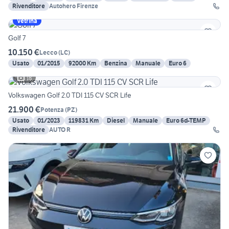
Rivenditore
Autohero Firenze
Vetrina
Golf 7
10.150 €
Lecco
(
LC
)
Usato
01/2015
92000 Km
Benzina
Manuale
Euro 6
18
Volkswagen Golf 2.0 TDI 115 CV SCR Life
21.900 €
Potenza
(
PZ
)
Usato
01/2023
119831 Km
Diesel
Manuale
Euro 6d-TEMP
Rivenditore
AUTO R