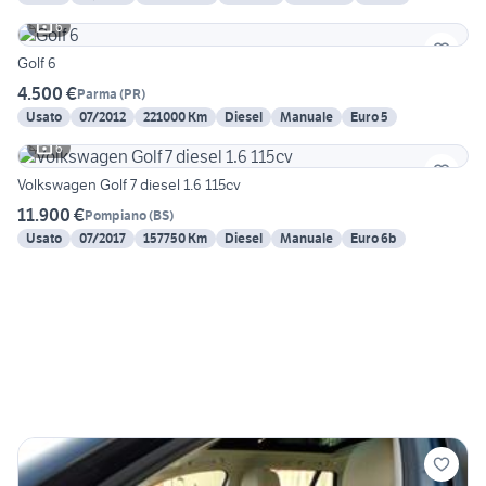
6
Golf 6
4.500 €
Parma
(
PR
)
Usato
07/2012
221000 Km
Diesel
Manuale
Euro 5
6
Volkswagen Golf 7 diesel 1.6 115cv
11.900 €
Pompiano
(
BS
)
Usato
07/2017
157750 Km
Diesel
Manuale
Euro 6b