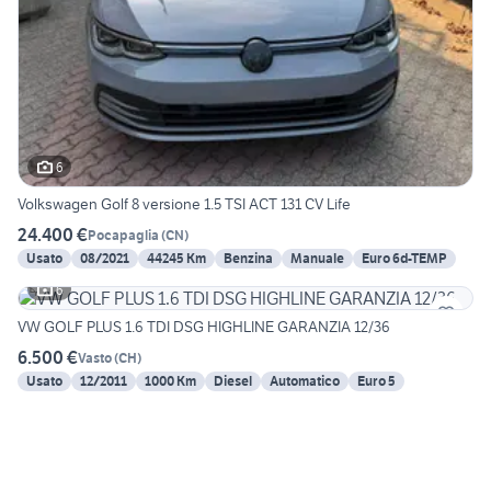
6
Volkswagen Golf 8 versione 1.5 TSI ACT 131 CV Life
24.400 €
Pocapaglia
(
CN
)
Usato
08/2021
44245 Km
Benzina
Manuale
Euro 6d-TEMP
6
VW GOLF PLUS 1.6 TDI DSG HIGHLINE GARANZIA 12/36
6.500 €
Vasto
(
CH
)
Usato
12/2011
1000 Km
Diesel
Automatico
Euro 5