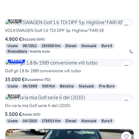
12
VOLKSWAGEN Golf 1.6 TDI DPF 5p. Highline*FARI XE
4.900 €
Bozzolo
(
MN
)
Usato
09/2012
193000 Km
Diesel
Manuale
Euro 5
Rivenditore
Nobile Auto
Vetrina
Golf gti 1.8 8v 1989 conversione vr6 turbo
35.000 €
Bussoleno
(
TO
)
Usato
06/1989
500 Km
Benzina
Manuale
Pre-Euro
6
Do via la mia Golf serie 6 del (2010)
5.500 €
Aosta
(
AO
)
Usato
04/2010
178553 Km
Diesel
Manuale
Euro 5