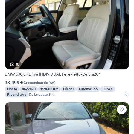
30
BMW 530 d xDrive INDIVIDUAL Pelle-Tetto-Cerchi20"
33.499 €
Grottaminarda
(
AV
)
Usato
06/2020
119600 Km
Diesel
Automatico
Euro 6
Rivenditore
De Lucauto S.r.l.