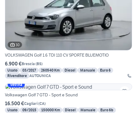
30
VOLKSWAGEN Golf 1.6 TDI 110 CV 5PORTE BLUEMOTIO
6.900 €
Brescia
(
BS
)
Usato
03/2017
260540 Km
Diesel
Manuale
Euro 6
Rivenditore
AUTOUNICA
Vetrina
Volkswagen Golf 7 GTD - Sport e Sound
16.500 €
Cagliari
(
CA
)
Usato
09/2015
150000 Km
Diesel
Manuale
Euro 6b