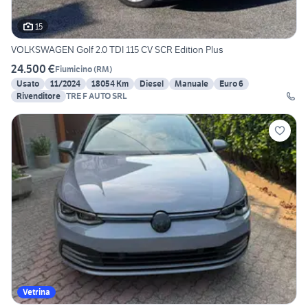
15
VOLKSWAGEN Golf 2.0 TDI 115 CV SCR Edition Plus
24.500 €
Fiumicino
(
RM
)
Usato
11/2024
18054 Km
Diesel
Manuale
Euro 6
Rivenditore
TRE F AUTO SRL
Vetrina