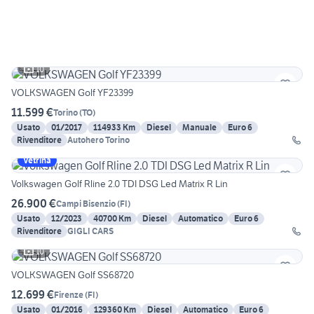
10
VOLKSWAGEN Golf YF23399
11.599 €
Torino
(
TO
)
Usato
01/2017
114933 Km
Diesel
Manuale
Euro 6
Rivenditore
Autohero Torino
Vetrina
Volkswagen Golf Rline 2.0 TDI DSG Led Matrix R Lin
26.900 €
Campi Bisenzio
(
FI
)
Usato
12/2023
40700 Km
Diesel
Automatico
Euro 6
Rivenditore
GIGLI CARS
10
VOLKSWAGEN Golf SS68720
12.699 €
Firenze
(
FI
)
Usato
01/2016
129360 Km
Diesel
Automatico
Euro 6