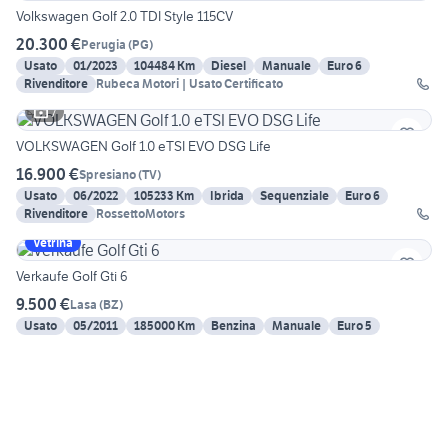
Volkswagen Golf 2.0 TDI Style 115CV
20.300 €
Perugia
(
PG
)
Usato
01/2023
104484 Km
Diesel
Manuale
Euro 6
Rivenditore
Rubeca Motori | Usato Certificato
7
VOLKSWAGEN Golf 1.0 eTSI EVO DSG Life
16.900 €
Spresiano
(
TV
)
Usato
06/2022
105233 Km
Ibrida
Sequenziale
Euro 6
Rivenditore
RossettoMotors
Vetrina
Verkaufe Golf Gti 6
9.500 €
Lasa
(
BZ
)
Usato
05/2011
185000 Km
Benzina
Manuale
Euro 5