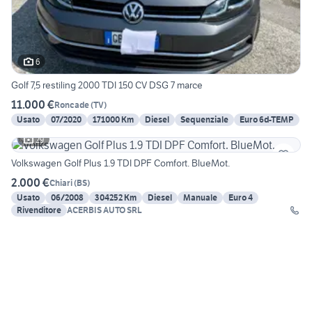
6
Golf 7,5 restiling 2000 TDI 150 CV DSG 7 marce
11.000 €
Roncade
(
TV
)
Usato
07/2020
171000 Km
Diesel
Sequenziale
Euro 6d-TEMP
29
Volkswagen Golf Plus 1.9 TDI DPF Comfort. BlueMot.
2.000 €
Chiari
(
BS
)
Usato
06/2008
304252 Km
Diesel
Manuale
Euro 4
Rivenditore
ACERBIS AUTO SRL