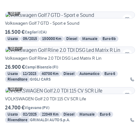
6
Volkswagen Golf 7 GTD - Sport e Sound
16.500 €
Cagliari
(
CA
)
Usato
09/2015
150000 Km
Diesel
Manuale
Euro 6b
20
Volkswagen Golf Rline 2.0 TDI DSG Led Matrix R Lin
26.900 €
Campi Bisenzio
(
FI
)
Usato
12/2023
40700 Km
Diesel
Automatico
Euro 6
Rivenditore
GIGLI CARS
20
VOLKSWAGEN Golf 2.0 TDI 115 CV SCR Life
24.700 €
Vigevano
(
PV
)
Usato
02/2025
22049 Km
Diesel
Manuale
Euro 6
Rivenditore
GRIMALDI AUTO S.p.A.