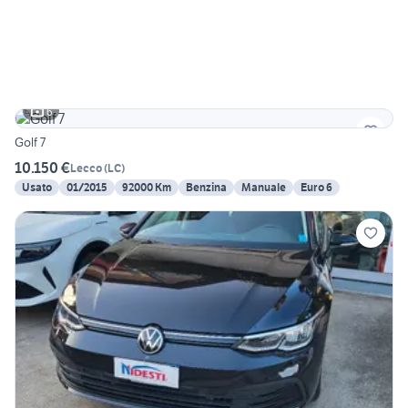
6
Golf 7
10.150 €
Lecco
(
LC
)
Usato
01/2015
92000 Km
Benzina
Manuale
Euro 6