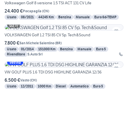
Volkswagen Golf 8 versione 1.5 TSI ACT 131 CV Life
24.400 €
Pocapaglia
(
CN
)
Usato
08/2021
44245 Km
Benzina
Manuale
Euro 6d-TEMP
19
VOLKSWAGEN Golf 1.2 TSI 85 CV 5p. Tech&Sound
7.800 €
San Michele Salentino
(
BR
)
Usato
01/2014
151000 Km
Benzina
Manuale
Euro 5
Rivenditore
S.Auto Srl
Vetrina
VW GOLF PLUS 1.6 TDI DSG HIGHLINE GARANZIA 12/36
6.500 €
Vasto
(
CH
)
Usato
12/2011
1000 Km
Diesel
Automatico
Euro 5