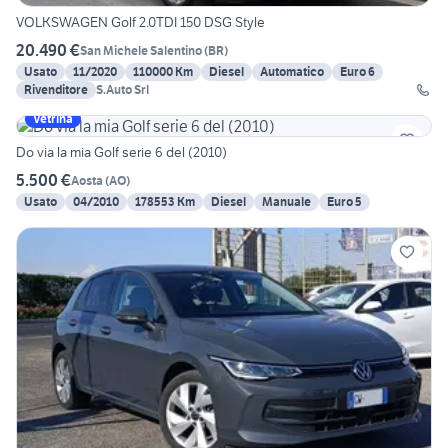
VOLKSWAGEN Golf 2.0TDI 150 DSG Style
20.490 €
San Michele Salentino
(
BR
)
Usato
11/2020
110000 Km
Diesel
Automatico
Euro 6
Rivenditore
S.Auto Srl
Vetrina
Do via la mia Golf serie 6 del (2010)
5.500 €
Aosta
(
AO
)
Usato
04/2010
178553 Km
Diesel
Manuale
Euro 5