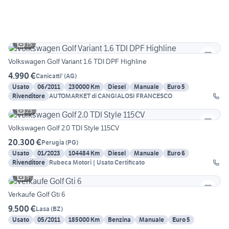
15
Volkswagen Golf Variant 1.6 TDI DPF Highline
4.990 €
Canicatti'
(
AG
)
Usato
06/2011
230000 Km
Diesel
Manuale
Euro 5
Rivenditore
AUTOMARKET di CANGIALOSI FRANCESCO
23
Volkswagen Golf 2.0 TDI Style 115CV
20.300 €
Perugia
(
PG
)
Usato
01/2023
104484 Km
Diesel
Manuale
Euro 6
Rivenditore
Rubeca Motori | Usato Certificato
5
Verkaufe Golf Gti 6
9.500 €
Lasa
(
BZ
)
Usato
05/2011
185000 Km
Benzina
Manuale
Euro 5