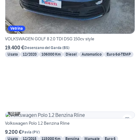
Vetrina
VOLKSWAGEN GOLF 8 2.0 TDI DSG 150cv style
19.400 €
Desenzano del Garda
(
BS
)
Usato
12/2020
106000 Km
Diesel
Automatico
Euro 6d-TEMP
6
Volkswagen Polo 1.2 Benzina Rline
9.200 €
Pavia
(
PV
)
Usato
12/2015
115000 Km
Benzina
Manuale
Euro 6