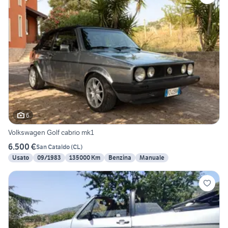
6
Volkswagen Golf cabrio mk1
6.500 €
San Cataldo
(
CL
)
Usato
09/1983
135000 Km
Benzina
Manuale