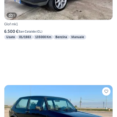
5
Glof mk1
6.500 €
San Cataldo
(
CL
)
Usato
01/1983
135000 Km
Benzina
Manuale