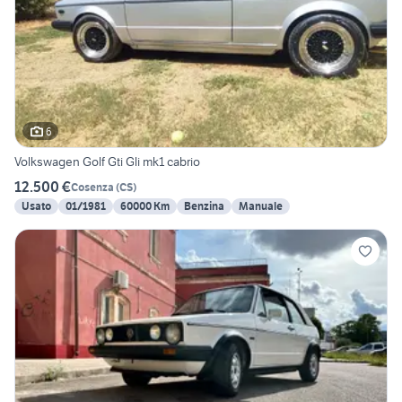
6
Volkswagen Golf Gti Gli mk1 cabrio
12.500 €
Cosenza
(
CS
)
Usato
01/1981
60000 Km
Benzina
Manuale