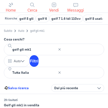
Home
Cerca
Vendi
Messaggi
golf 8 gti
golf 6
golf 7 1.6 tdi 110cv
golf 8 usata
Ricerche
Subito
Auto
golf gti mk1
Cosa cerchi?
Filtri
Auto
Salva ricerca
Dal più recente
29 risultati
Golf gti mk1 in vendita