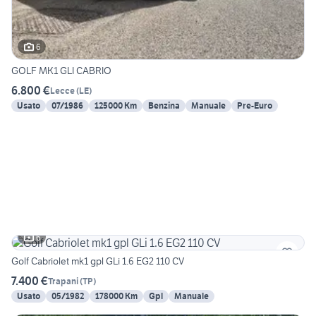
6
GOLF MK1 GLI CABRIO
6.800 €
Lecce
(
LE
)
Usato
07/1986
125000 Km
Benzina
Manuale
Pre-Euro
6
Golf Cabriolet mk1 gpl GLi 1.6 EG2 110 CV
7.400 €
Trapani
(
TP
)
Usato
05/1982
178000 Km
Gpl
Manuale