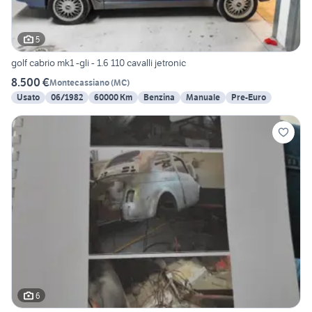
5
golf cabrio mk1 -gli - 1.6 110 cavalli jetronic
8.500 €
Montecassiano
(
MC
)
Usato
06/1982
60000 Km
Benzina
Manuale
Pre-Euro
6