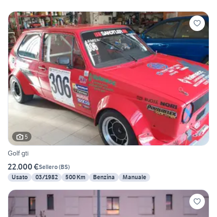
5
Golf gti
22.000 €
Sellero
(
BS
)
Usato
03/1982
500 Km
Benzina
Manuale