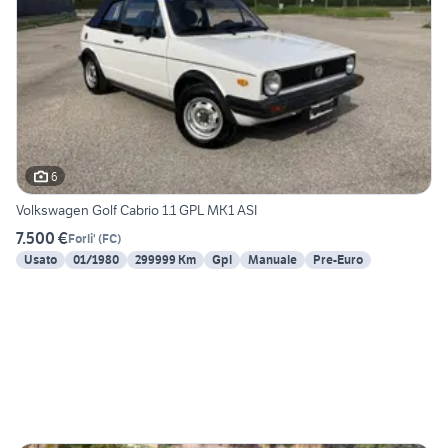
6
Volkswagen Golf Cabrio 1.1 GPL MK1 ASI
7.500 €
Forli'
(
FC
)
Usato
01/1980
299999 Km
Gpl
Manuale
Pre-Euro