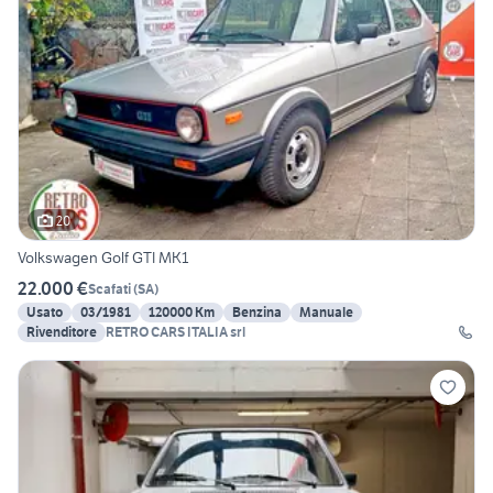
20
Volkswagen Golf GTI MK1
22.000 €
Scafati
(
SA
)
Usato
03/1981
120000 Km
Benzina
Manuale
Rivenditore
RETRO CARS ITALIA srl