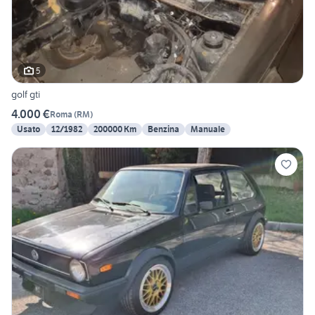
5
golf gti
4.000 €
Roma
(
RM
)
Usato
12/1982
200000 Km
Benzina
Manuale