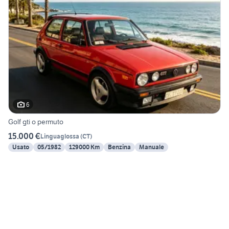
6
Golf gti o permuto
15.000 €
Linguaglossa
(
CT
)
Usato
05/1982
129000 Km
Benzina
Manuale