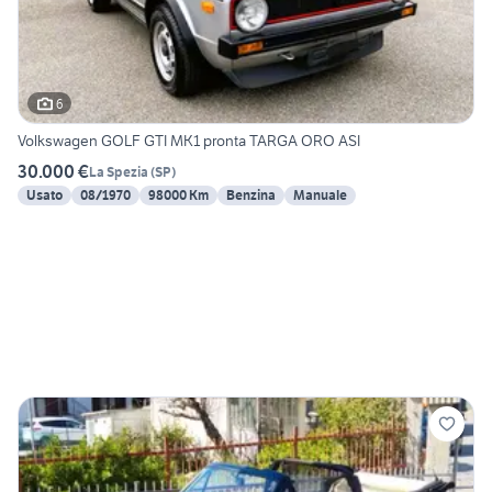
6
Volkswagen GOLF GTI MK1 pronta TARGA ORO ASI
30.000 €
La Spezia
(
SP
)
Usato
08/1970
98000 Km
Benzina
Manuale