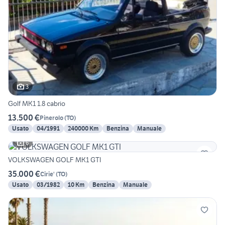
3
Golf MK1 1.8 cabrio
13.500 €
Pinerolo
(
TO
)
Usato
04/1991
240000 Km
Benzina
Manuale
6
VOLKSWAGEN GOLF MK1 GTI
35.000 €
Cirie'
(
TO
)
Usato
03/1982
10 Km
Benzina
Manuale