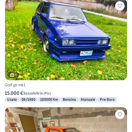
6
Golf gti mk1
15.000 €
Sassofeltrio
(
PU
)
Usato
06/1980
180000 Km
Benzina
Manuale
Pre-Euro