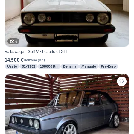
6
Volkswagen Golf Mk1 cabriolet GLI
14.500 €
Bolzano
(
BZ
)
Usato
01/1982
188606 Km
Benzina
Manuale
Pre-Euro