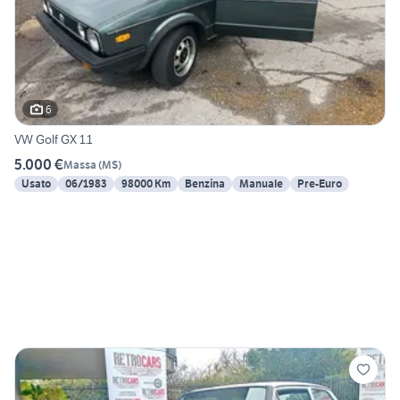
6
VW Golf GX 1.1
5.000 €
Massa
(
MS
)
Usato
06/1983
98000 Km
Benzina
Manuale
Pre-Euro