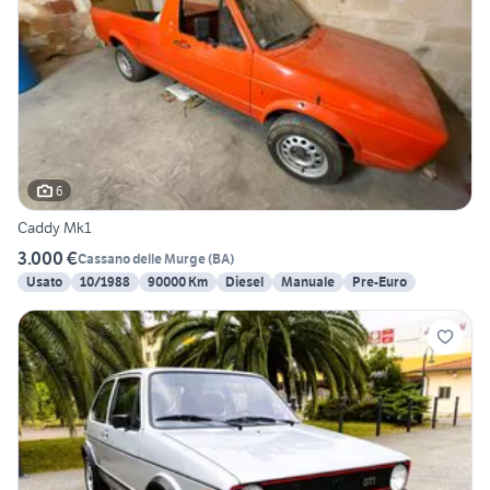
6
Caddy Mk1
3.000 €
Cassano delle Murge
(
BA
)
Usato
10/1988
90000 Km
Diesel
Manuale
Pre-Euro