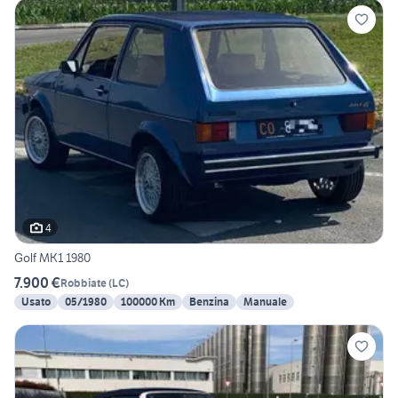
4
Golf MK1 1980
7.900 €
Robbiate
(
LC
)
Usato
05/1980
100000 Km
Benzina
Manuale