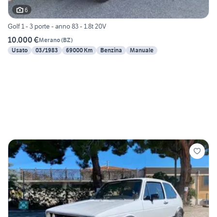
6
Golf 1 - 3 porte - anno 83 - 1.8t 20V
10.000 €
Merano
(
BZ
)
Usato
03/1983
69000 Km
Benzina
Manuale