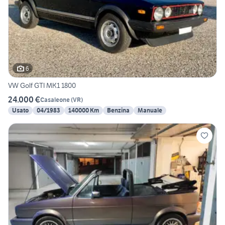
6
VW Golf GTI MK1 1800
24.000 €
Casaleone
(
VR
)
Usato
04/1983
140000 Km
Benzina
Manuale