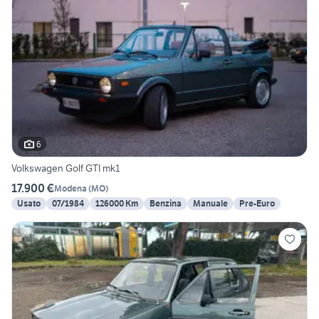
6
Volkswagen Golf GTI mk1
17.900 €
Modena
(
MO
)
Usato
07/1984
126000 Km
Benzina
Manuale
Pre-Euro