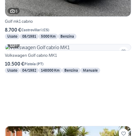
6
Golf mk1 cabrio
8.700 €
Castrovillari
(
CS
)
Usato
08/1981
5000 Km
Benzina
6
Volkswagen Golf cabrio MK1
10.500 €
Pistoia
(
PT
)
Usato
04/1982
148000 Km
Benzina
Manuale