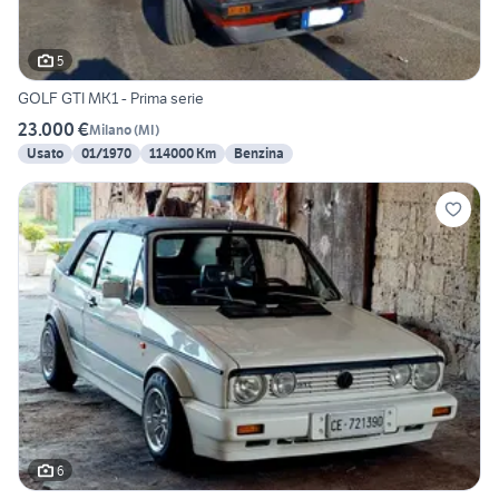
5
GOLF GTI MK1 - Prima serie
23.000 €
Milano
(
MI
)
Usato
01/1970
114000 Km
Benzina
6