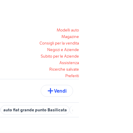
Modelli auto
Magazine
Consigli per la vendita
Negozi e Aziende
Subito per le Aziende
Assistenza
Ricerche salvate
Preferiti
Vendi
auto fiat grande punto Basilicata
grande punto 2014
jeep cher