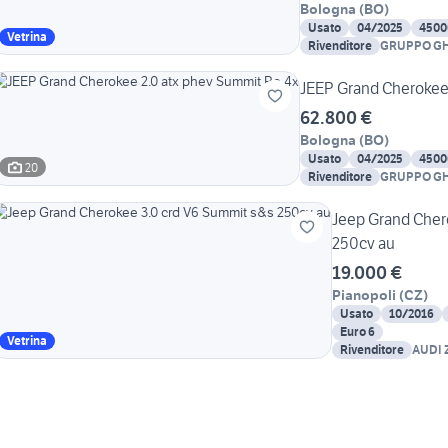
Bologna
(
BO
)
Usato
04/2025
4500
Vetrina
Rivenditore
GRUPPO GH
JEEP Grand Cherokee 
62.800 €
Bologna
(
BO
)
Usato
04/2025
4500
20
Rivenditore
GRUPPO GH
Jeep Grand Cher
250cv au
19.000 €
Pianopoli
(
CZ
)
Usato
10/2016
Euro 6
Vetrina
Rivenditore
AUDI
CALA