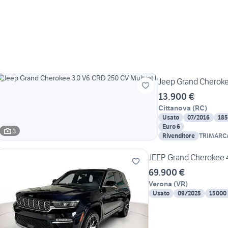
Jeep Grand Cherokee
13.900 €
Cittanova
(
RC
)
Usato
07/2016
18
Euro 6
3
Rivenditore
TRIMARC
JEEP Grand Cherokee 
69.900 €
Verona
(
VR
)
Usato
09/2025
15000