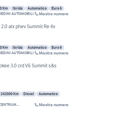
0 Km
Ibrida
Automatico
Euro 6
Mostra numero
EDINI AUTOMOBILI
2.0 atx phev Summit Re 4x
0 Km
Ibrida
Automatico
Euro 6
Mostra numero
EDINI AUTOMOBILI
okee 3.0 crd V6 Summit s&s
242000 Km
Diesel
Automatico
Mostra numero
 ZENTRUM
BRIA