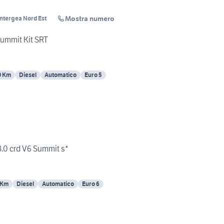
Mostra numero
Intergea Nord Est
ummit Kit SRT
0 Km
Diesel
Automatico
Euro 5
.0 crd V6 Summit s*
 Km
Diesel
Automatico
Euro 6