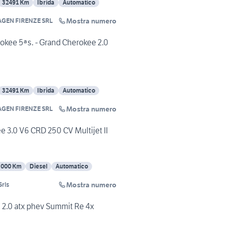
32491 Km
Ibrida
Automatico
Mostra numero
GEN FIRENZE SRL
okee 5ªs. - Grand Cherokee 2.0
32491 Km
Ibrida
Automatico
Mostra numero
GEN FIRENZE SRL
 3.0 V6 CRD 250 CV Multijet II
3000 Km
Diesel
Automatico
Mostra numero
Srls
2.0 atx phev Summit Re 4x