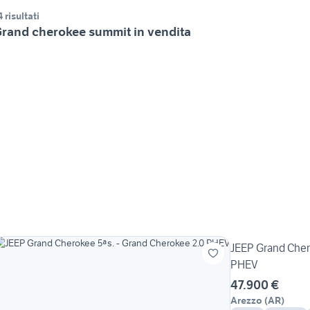
4 risultati
rand cherokee summit in vendita
JEEP Grand Cher
PHEV
47.900 €
Arezzo
(
AR
)