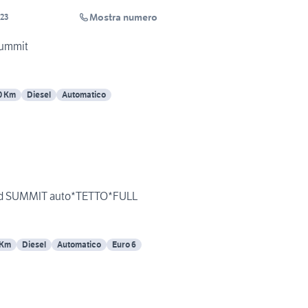
Mostra numero
23
summit
0 Km
Diesel
Automatico
crd SUMMIT auto*TETTO*FULL
 Km
Diesel
Automatico
Euro 6