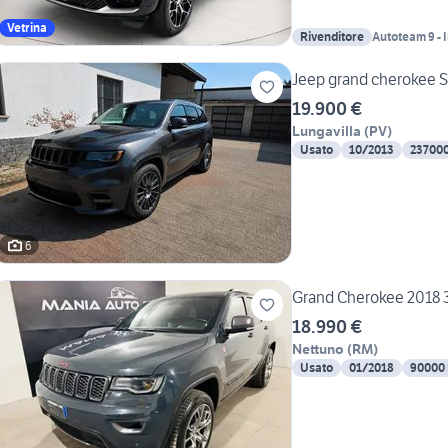
Vetrina
Rivenditore
Autoteam 9 - 
Jeep grand cherokee S
19.900 €
Lungavilla
(
PV
)
Usato
10/2013
23700
6
Grand Cherokee 2018 3
18.990 €
Nettuno
(
RM
)
Usato
01/2018
90000