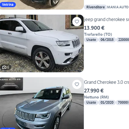
Vetrina
Rivenditore
MANIA AUTO 
jeep grand cherokee 
13.900 €
Trofarello
(
TO
)
Usato
06/2015
22000
6
Grand Cherokee 3.0 
27.990 €
Nettuno
(
RM
)
Usato
01/2020
70000