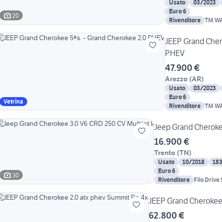
Usato
03/2023
Euro 6
20
Rivenditore
TM WA
JEEP Grand Cher
PHEV
47.900 €
Arezzo
(
AR
)
Usato
03/2023
Euro 6
Vetrina
Rivenditore
TM WA
Jeep Grand Cherokee
16.900 €
Trento
(
TN
)
Usato
10/2018
18
Euro 6
30
Rivenditore
Filo Drive 
JEEP Grand Cherokee 
62.800 €