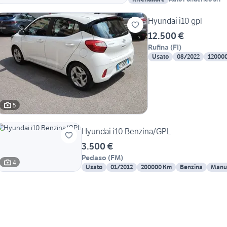
Hyundai i10 gpl
12.500 €
Rufina
(
FI
)
Usato
08/2022
12000
5
Hyundai i10 Benzina/GPL
3.500 €
Pedaso
(
FM
)
4
Usato
01/2012
200000 Km
Benzina
Manu