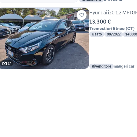
Hyundai i20 1.2 MPI G
13.300 €
Tremestieri Etneo
(
CT
)
Usato
08/2022
14000
17
Rivenditore
maugeri car