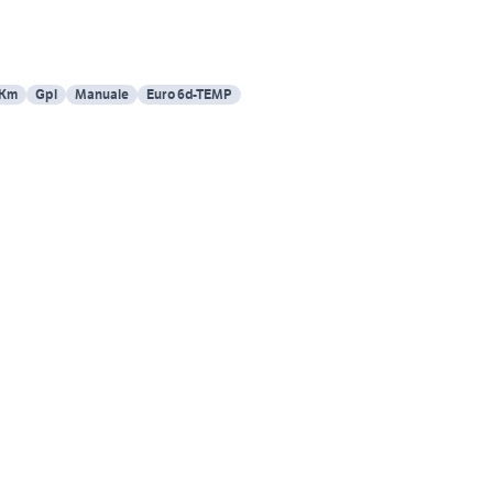
 Km
Gpl
Manuale
Euro 6d-TEMP