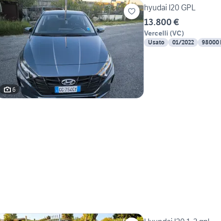
hyudai I20 GPL
13.800 €
Vercelli
(
VC
)
Usato
01/2022
98000
6