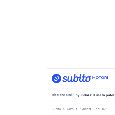
hyundai i10 usata pale
Ricerche
simili
Subito
Auto
hyundai i10 gpl 2022