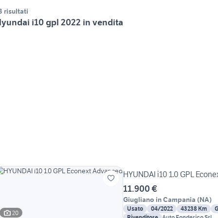
3 risultati
yundai i10 gpl 2022 in vendita
HYUNDAI i10 1.0 GPL Econe
11.900 €
Giugliano in Campania
(
NA
)
Usato
04/2022
43238 Km
G
20
Rivenditore
Auto Fonderico Srl