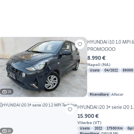
HYUNDAI i10 1.0 MPI 6
PROMOOOO
8.990 €
Napoli
(
NA
)
Usato
04/2022
89000
28
Rivenditore
Alfacar
HYUNDAI i20 3ª serie i20 1
15.900 €
Viterbo
(
VT
)
Usato
2022
17500 Km
Gpl
16
Rivenditore
DRIVE SRL