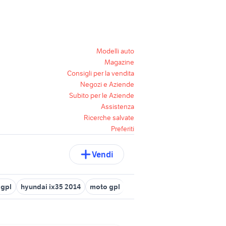
Modelli auto
Magazine
Consigli per la vendita
Negozi e Aziende
Subito per le Aziende
Assistenza
Ricerche salvate
Preferiti
Vendi
 gpl
hyundai ix35 2014
moto gpl
auto dacia jogger gpl
capt