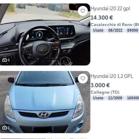
Hyundai i20 22 gpl
14.300 €
Casalecchio di Reno
(
B
Usato
08/2022
69000
6
Hyundai i20 1.2 GPL
3.000 €
Collegno
(
TO
)
Usato
12/2009
16500
6