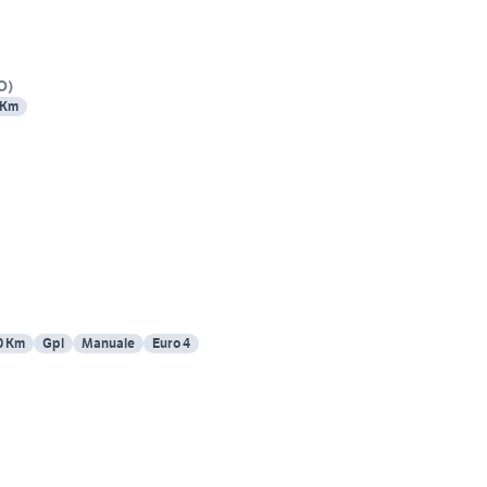
O
)
 Km
0 Km
Gpl
Manuale
Euro 4