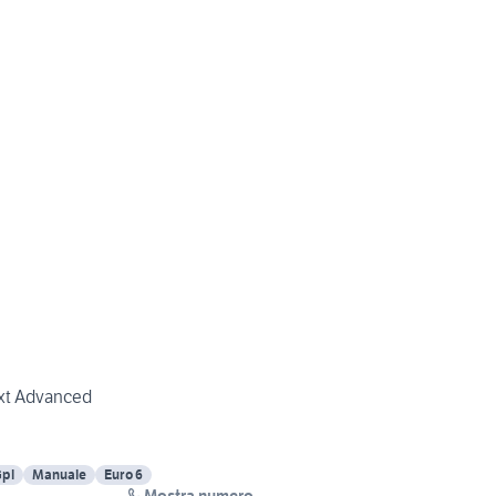
xt Advanced
pl
Manuale
Euro 6
Mostra numero