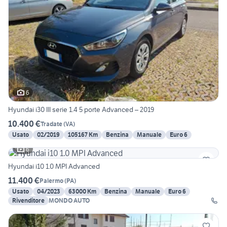
6
Hyundai i30 III serie 1.4 5 porte Advanced – 2019
10.400 €
Tradate
(
VA
)
Usato
02/2019
105167 Km
Benzina
Manuale
Euro 6
6
Hyundai i10 1.0 MPI Advanced
11.400 €
Palermo
(
PA
)
Usato
04/2023
63000 Km
Benzina
Manuale
Euro 6
Rivenditore
MONDO AUTO