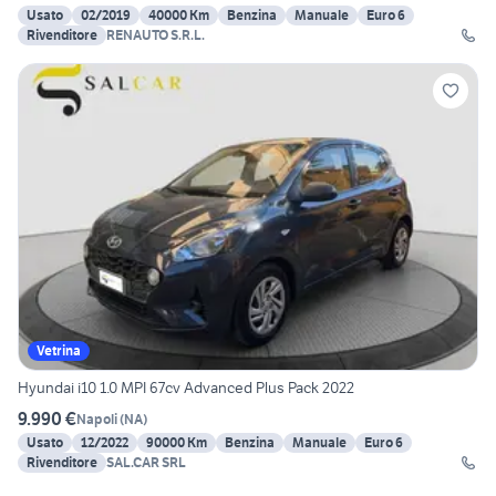
Usato
02/2019
40000 Km
Benzina
Manuale
Euro 6
Rivenditore
RENAUTO S.R.L.
Vetrina
Hyundai i10 1.0 MPI 67cv Advanced Plus Pack 2022
9.990 €
Napoli
(
NA
)
Usato
12/2022
90000 Km
Benzina
Manuale
Euro 6
Rivenditore
SAL.CAR SRL