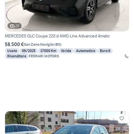
20
MERCEDES GLC Coupe 220 d AMG Line Advanced 4matic
58.500 €
San Zeno Naviglio
(
BS
)
Usato
09/2025
17000 Km
Ibrida
Automatico
Euro 6
Rivenditore
FERRARI MOTORS