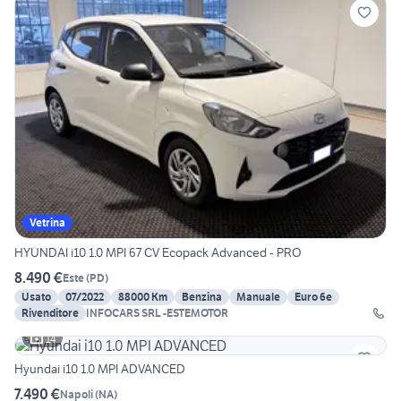
Vetrina
HYUNDAI i10 1.0 MPI 67 CV Ecopack Advanced - PRO
8.490 €
Este
(
PD
)
Usato
07/2022
88000 Km
Benzina
Manuale
Euro 6e
Rivenditore
INFOCARS SRL -ESTEMOTOR
14
Hyundai i10 1.0 MPI ADVANCED
7.490 €
Napoli
(
NA
)