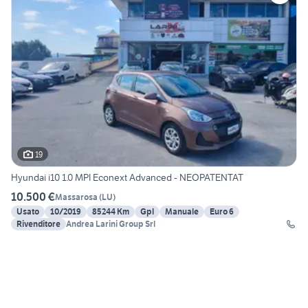
19
Hyundai i10 1.0 MPI Econext Advanced - NEOPATENTAT
10.500 €
Massarosa
(
LU
)
Usato
10/2019
85244 Km
Gpl
Manuale
Euro 6
Rivenditore
Andrea Larini Group Srl