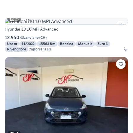
25
Hyundai i10 1.0 MPI Advanced
12.950 €
Lanciano
(
CH
)
Usato
11/2022
15563 Km
Benzina
Manuale
Euro 6
Rivenditore
Caporrella srl