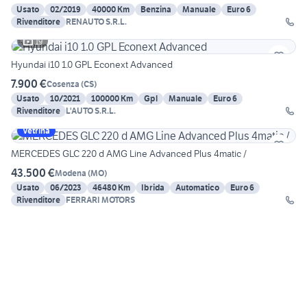
Usato
02/2019
40000 Km
Benzina
Manuale
Euro 6
Rivenditore
RENAUTO S.R.L.
19
Hyundai i10 1.0 GPL Econext Advanced
7.900 €
Cosenza
(
CS
)
Usato
10/2021
100000 Km
Gpl
Manuale
Euro 6
Rivenditore
L'AUTO S.R.L.
Vetrina
MERCEDES GLC 220 d AMG Line Advanced Plus 4matic /
43.500 €
Modena
(
MO
)
Usato
06/2023
46480 Km
Ibrida
Automatico
Euro 6
Rivenditore
FERRARI MOTORS