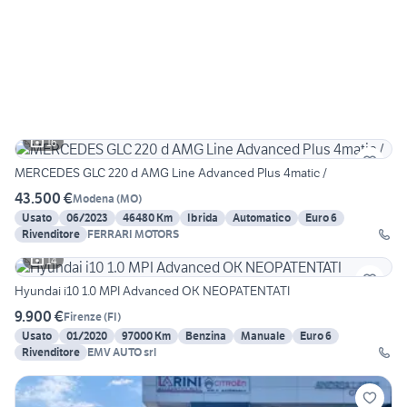
16
MERCEDES GLC 220 d AMG Line Advanced Plus 4matic /
43.500 €
Modena
(
MO
)
Usato
06/2023
46480 Km
Ibrida
Automatico
Euro 6
Rivenditore
FERRARI MOTORS
14
Hyundai i10 1.0 MPI Advanced OK NEOPATENTATI
9.900 €
Firenze
(
FI
)
Usato
01/2020
97000 Km
Benzina
Manuale
Euro 6
Rivenditore
EMV AUTO srl