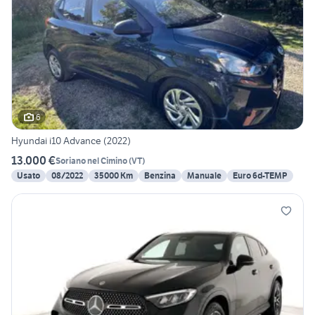
6
Hyundai i10 Advance (2022)
13.000 €
Soriano nel Cimino
(
VT
)
Usato
08/2022
35000 Km
Benzina
Manuale
Euro 6d-TEMP