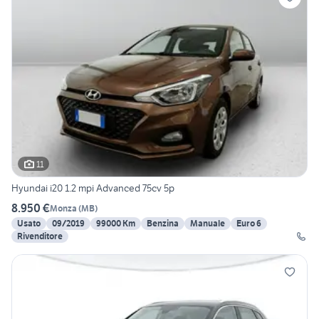
11
Hyundai i20 1.2 mpi Advanced 75cv 5p
8.950 €
Monza
(
MB
)
Usato
09/2019
99000 Km
Benzina
Manuale
Euro 6
Rivenditore