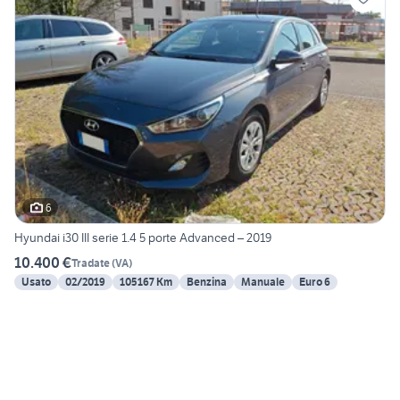
6
Hyundai i30 III serie 1.4 5 porte Advanced – 2019
10.400 €
Tradate
(
VA
)
Usato
02/2019
105167 Km
Benzina
Manuale
Euro 6