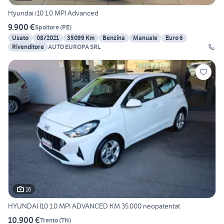
Hyundai i10 1.0 MPI Advanced
9.900 €
Spoltore
(
PE
)
Usato
08/2021
35099 Km
Benzina
Manuale
Euro 6
Rivenditore
AUTO EUROPA SRL
16
HYUNDAI I10 1.0 MPI ADVANCED KM 35.000 neopatentat
10.900 €
Trento
(
TN
)