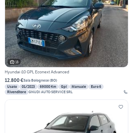
18
Hyundai i10 GPL Econext Advanced
12.800 €
Sala Bolognese
(
BO
)
Usato
01/2023
69000 Km
Gpl
Manuale
Euro 6
Rivenditore
GNUDI AUTO SERVICE SRL