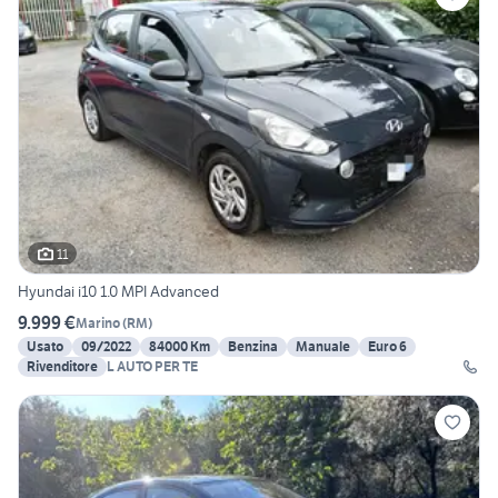
11
Hyundai i10 1.0 MPI Advanced
9.999 €
Marino
(
RM
)
Usato
09/2022
84000 Km
Benzina
Manuale
Euro 6
Rivenditore
L AUTO PER TE