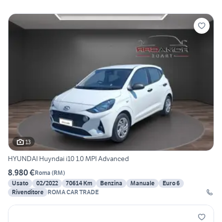
13
HYUNDAI Huyndai i10 1.0 MPI Advanced
8.980 €
Roma
(
RM
)
Usato
02/2022
70614 Km
Benzina
Manuale
Euro 6
Rivenditore
ROMA CAR TRADE