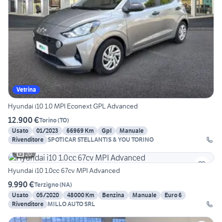
Vetrina
Hyundai i10 1.0 MPI Econext GPL Advanced
12.900 €
Torino
(
TO
)
Usato
01/2023
66969 Km
Gpl
Manuale
Rivenditore
SPOTICAR STELLANTIS & YOU TORINO
20
Hyundai i10 1.0cc 67cv MPI Advanced
9.990 €
Terzigno
(
NA
)
Usato
05/2020
48000 Km
Benzina
Manuale
Euro 6
Rivenditore
MILLO AUTO SRL