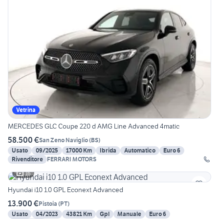
Vetrina
MERCEDES GLC Coupe 220 d AMG Line Advanced 4matic
58.500 €
San Zeno Naviglio
(
BS
)
Usato
09/2025
17000 Km
Ibrida
Automatico
Euro 6
Rivenditore
FERRARI MOTORS
16
Hyundai i10 1.0 GPL Econext Advanced
13.900 €
Pistoia
(
PT
)
Usato
04/2023
43821 Km
Gpl
Manuale
Euro 6