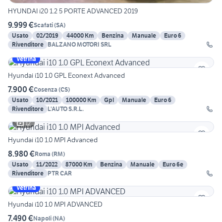
HYUNDAI i20 1.2 5 PORTE ADVANCED 2019
9.999 €
Scafati
(
SA
)
Usato
02/2019
44000 Km
Benzina
Manuale
Euro 6
Rivenditore
BALZANO MOTORI SRL
Vetrina
Hyundai i10 1.0 GPL Econext Advanced
7.900 €
Cosenza
(
CS
)
Usato
10/2021
100000 Km
Gpl
Manuale
Euro 6
Rivenditore
L'AUTO S.R.L.
12
Hyundai i10 1.0 MPI Advanced
8.980 €
Roma
(
RM
)
Usato
11/2022
87000 Km
Benzina
Manuale
Euro 6e
Rivenditore
PTR CAR
Vetrina
Hyundai i10 1.0 MPI ADVANCED
7.490 €
Napoli
(
NA
)