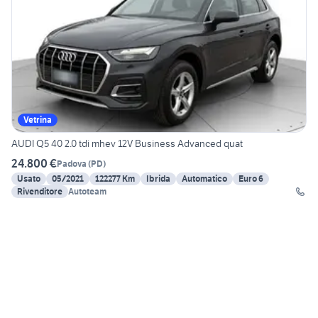
Vetrina
AUDI Q5 40 2.0 tdi mhev 12V Business Advanced quat
24.800 €
Padova
(
PD
)
Usato
05/2021
122277 Km
Ibrida
Automatico
Euro 6
Rivenditore
Autoteam