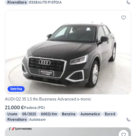
Rivenditore
ESSEAUTO PISTOIA
Vetrina
AUDI Q2 35 1.5 tfsi Business Advanced s-tronic
21.000 €
Padova
(
PD
)
Usato
05/2023
60021 Km
Benzina
Automatico
Euro 6
Rivenditore
Autoteam