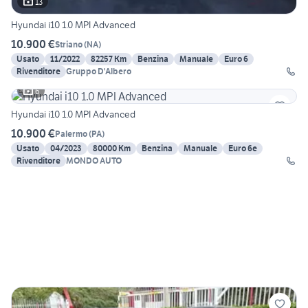
13
Hyundai i10 1.0 MPI Advanced
10.900 €
Striano
(
NA
)
Usato
11/2022
82257 Km
Benzina
Manuale
Euro 6
Rivenditore
Gruppo D'Albero
6
Hyundai i10 1.0 MPI Advanced
10.900 €
Palermo
(
PA
)
Usato
04/2023
80000 Km
Benzina
Manuale
Euro 6e
Rivenditore
MONDO AUTO