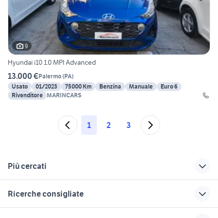
9
Hyundai i10 1.0 MPI Advanced
13.000 €
Palermo
(
PA
)
Usato
01/2023
75000 Km
Benzina
Manuale
Euro 6
Rivenditore
MARINCARS
1
2
3
Più cercati
Correlati
Richerche simili
Suggerimenti
Ricerche consigliate
game boy advance
hyundai i20 2019
hyundai i20 style
accessori auto
panda usata reggio emilia
ford focus st mk2
hyundai agnano
toyota corolla