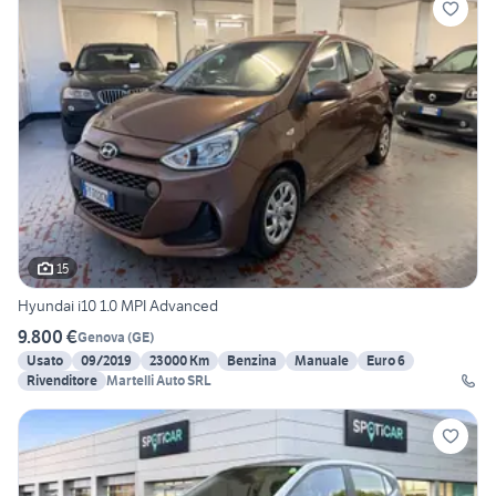
15
Hyundai i10 1.0 MPI Advanced
9.800 €
Genova
(
GE
)
Usato
09/2019
23000 Km
Benzina
Manuale
Euro 6
Rivenditore
Martelli Auto SRL