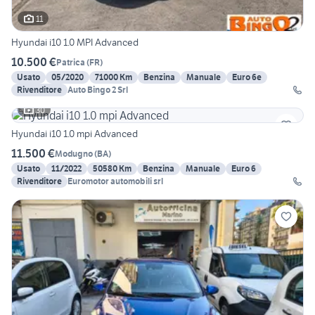
11
Hyundai i10 1.0 MPI Advanced
10.500 €
Patrica
(
FR
)
Usato
05/2020
71000 Km
Benzina
Manuale
Euro 6e
Rivenditore
Auto Bingo 2 Srl
30
Hyundai i10 1.0 mpi Advanced
11.500 €
Modugno
(
BA
)
Usato
11/2022
50580 Km
Benzina
Manuale
Euro 6
Rivenditore
Euromotor automobili srl