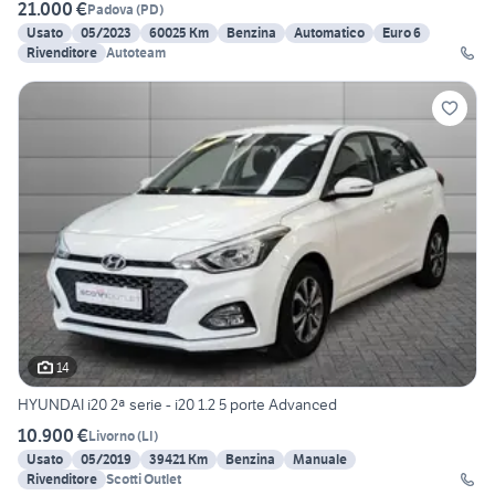
21.000 €
Padova
(
PD
)
Usato
05/2023
60025 Km
Benzina
Automatico
Euro 6
Rivenditore
Autoteam
14
HYUNDAI i20 2ª serie - i20 1.2 5 porte Advanced
10.900 €
Livorno
(
LI
)
Usato
05/2019
39421 Km
Benzina
Manuale
Rivenditore
Scotti Outlet