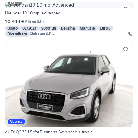
26
Hyundai i10 1.0 mpi Advanced
10.490 €
Milano
(
MI
)
Usato
02/2023
9000 Km
Benzina
Manuale
Euro 6
Rivenditore
Clubauto S.R.L.
Vetrina
AUDI Q2 35 1.5 tfsi Business Advanced s-tronic