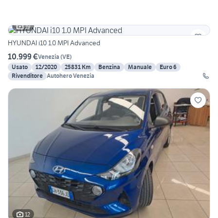
19
HYUNDAI i10 1.0 MPI Advanced
10.999 €
Venezia
(
VE
)
Usato
12/2020
25831 Km
Benzina
Manuale
Euro 6
Rivenditore
Autohero Venezia
12