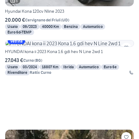
6
Hyundai Kona 120cv Nline 2023
20.000 €
Cervignano del Friuli
(
UD
)
Usato
09/2023
40000 Km
Benzina
Automatico
Euro 6d-TEMP
Vetrina
HYUNDAI kona ii 2023 Kona 1.6 gdi hev N Line 2wd 1
27.043 €
Curno
(
BG
)
Usato
03/2024
18807 Km
Ibrida
Automatico
Euro 6e
Rivenditore
Rattix Curno