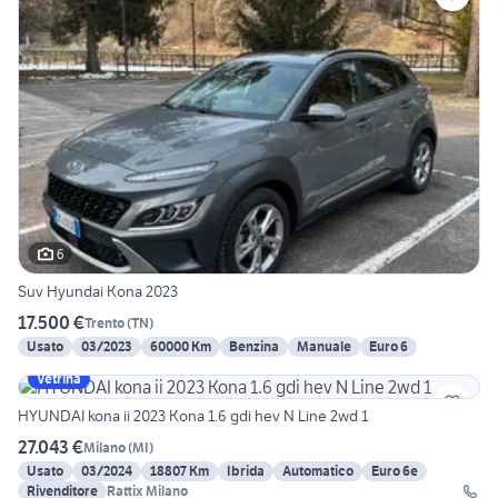
6
Suv Hyundai Kona 2023
17.500 €
Trento
(
TN
)
Usato
03/2023
60000 Km
Benzina
Manuale
Euro 6
Vetrina
HYUNDAI kona ii 2023 Kona 1.6 gdi hev N Line 2wd 1
27.043 €
Milano
(
MI
)
Usato
03/2024
18807 Km
Ibrida
Automatico
Euro 6e
Rivenditore
Rattix Milano