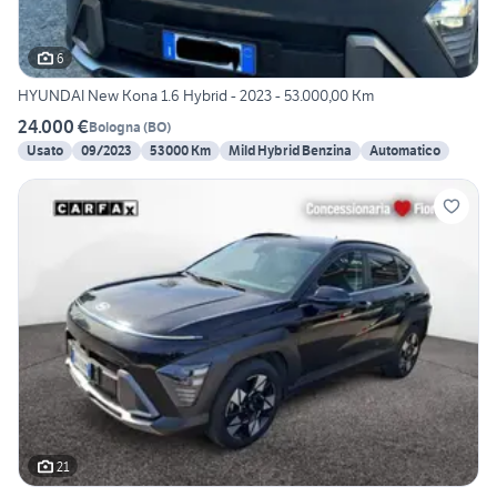
6
HYUNDAI New Kona 1.6 Hybrid - 2023 - 53.000,00 Km
24.000 €
Bologna
(
BO
)
Usato
09/2023
53000 Km
Mild Hybrid Benzina
Automatico
21