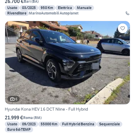
26.700 €
Bari
(
BA
)
Usato
03/2025
950 Km
Elettrica
Manuale
Rivenditore
MarinoAutomobili Autoplanet
6
Hyundai Kona HEV 1.6 DCT Nline - Full Hybrid
21.999 €
Roma
(
RM
)
Usato
09/2023
55000 Km
Full Hybrid Benzina
Sequenziale
Euro 6d-TEMP