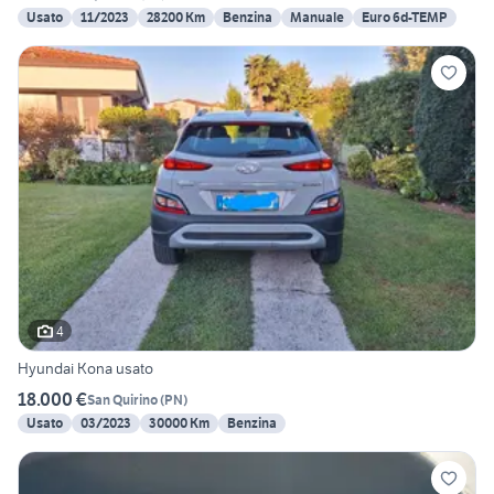
Usato
11/2023
28200 Km
Benzina
Manuale
Euro 6d-TEMP
4
Hyundai Kona usato
18.000 €
San Quirino
(
PN
)
Usato
03/2023
30000 Km
Benzina