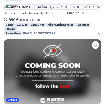
23
Hyundai Kona 1.0 N-Line 11/2023 SOLO 15.000KM PROM
22.990 €
Isola del Liri
(
FR
)
Usato
11/2023
15000 Km
Mild Hybrid Benzina
Manuale
Euro 6e
Rivenditore
FRATELLI CERRONE S.R.L.
Vetrina