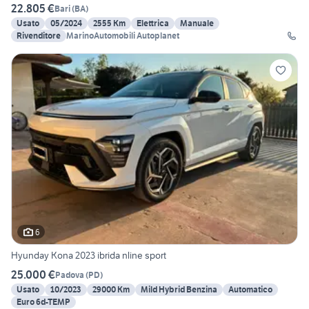
22.805 €
Bari
(
BA
)
Usato
05/2024
2555 Km
Elettrica
Manuale
Rivenditore
MarinoAutomobili Autoplanet
6
Hyunday Kona 2023 ibrida nline sport
25.000 €
Padova
(
PD
)
Usato
10/2023
29000 Km
Mild Hybrid Benzina
Automatico
Euro 6d-TEMP