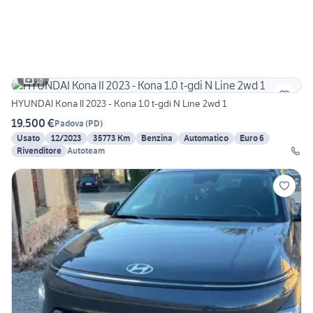
18
HYUNDAI Kona II 2023 - Kona 1.0 t-gdi N Line 2wd 1
19.500 €
Padova
(
PD
)
Usato
12/2023
35773 Km
Benzina
Automatico
Euro 6
Rivenditore
Autoteam