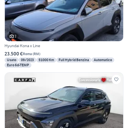
2
Hyundai Kona x Line
23.500 €
Roma
(
RM
)
Usato
09/2023
51000 Km
Full Hybrid Benzina
Automatico
Euro 6d-TEMP