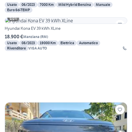
Usato
06/2023
7000 Km
Mild Hybrid Benzina
Manuale
Euro 6d-TEMP
6
Hyundai Kona EV 39 kWh XLine
18.900 €
Manziana
(
RM
)
Usato
08/2023
19000 Km
Elettrica
Automatico
Rivenditore
VIGA AUTO