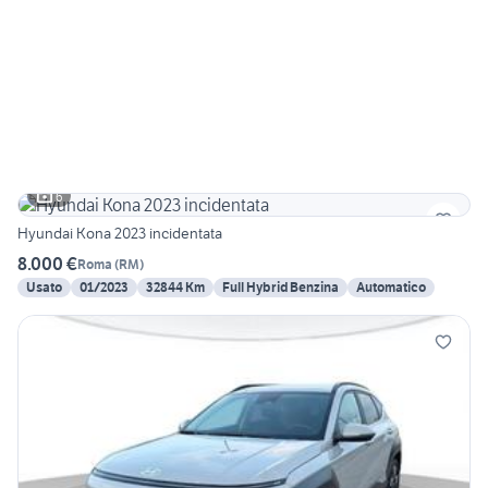
6
Hyundai Kona 2023 incidentata
8.000 €
Roma
(
RM
)
Usato
01/2023
32844 Km
Full Hybrid Benzina
Automatico