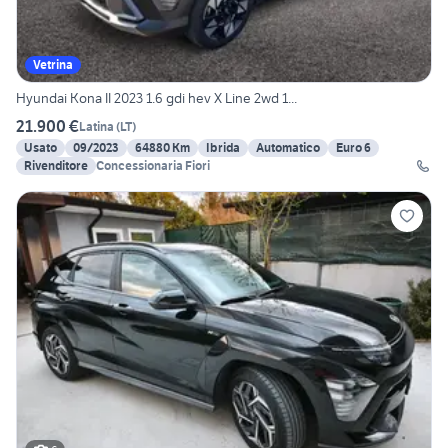
Vetrina
Hyundai Kona II 2023 1.6 gdi hev X Line 2wd 1...
21.900 €
Latina
(
LT
)
Usato
09/2023
64880 Km
Ibrida
Automatico
Euro 6
Rivenditore
Concessionaria Fiori