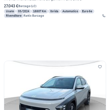
27.043 €
Barzago
(
LC
)
Usato
03/2024
18807 Km
Ibrida
Automatico
Euro 6e
Rivenditore
Rattix Barzago