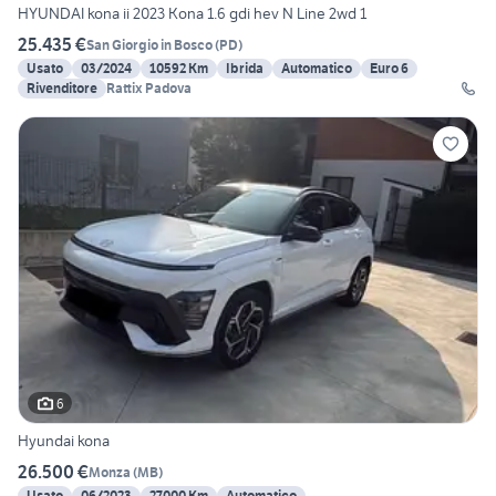
HYUNDAI kona ii 2023 Kona 1.6 gdi hev N Line 2wd 1
25.435 €
San Giorgio in Bosco
(
PD
)
Usato
03/2024
10592 Km
Ibrida
Automatico
Euro 6
Rivenditore
Rattix Padova
6
Hyundai kona
26.500 €
Monza
(
MB
)
Usato
06/2023
27000 Km
Automatico