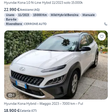
Hyundai Kona 1.0 N-Line Hybid 11/2023 solo 15.000k
22.990 €
Avezzano
(
AQ
)
Usato
11/2023
15000 Km
Mild Hybrid Benzina
Manuale
Euro 6e
Rivenditore
CERRONE AUTO
6
Hyundai Kona Hybrid – Maggio 2023 – 7.000 km – Ful
18.900 €
Catania
(
CT
)