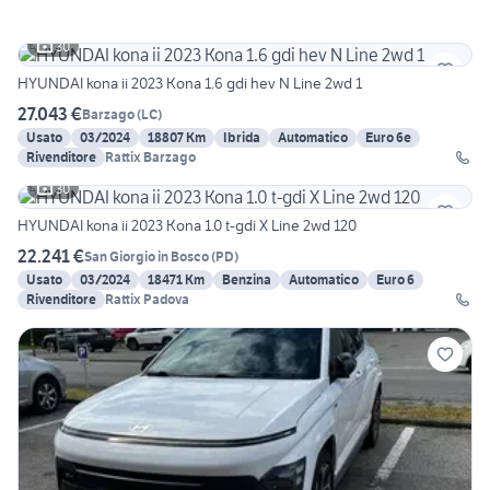
30
HYUNDAI kona ii 2023 Kona 1.6 gdi hev N Line 2wd 1
27.043 €
Barzago
(
LC
)
Usato
03/2024
18807 Km
Ibrida
Automatico
Euro 6e
Rivenditore
Rattix Barzago
30
HYUNDAI kona ii 2023 Kona 1.0 t-gdi X Line 2wd 120
22.241 €
San Giorgio in Bosco
(
PD
)
Usato
03/2024
18471 Km
Benzina
Automatico
Euro 6
Rivenditore
Rattix Padova