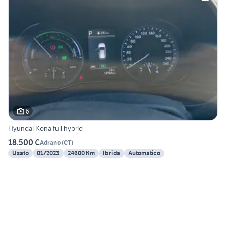
6
Hyundai Kona full hybrid
18.500 €
Adrano
(
CT
)
Usato
01/2023
24600 Km
Ibrida
Automatico