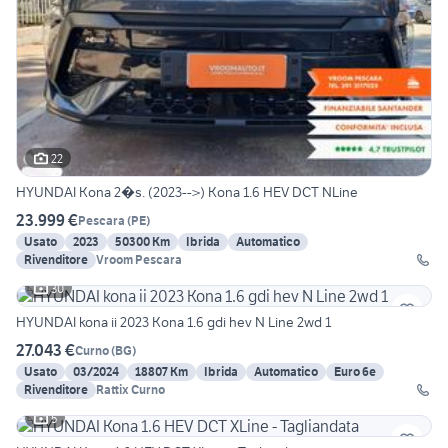
22
HYUNDAI Kona 2�s. (2023-->) Kona 1.6 HEV DCT NLine
23.999 €
Pescara
(
PE
)
Usato
2023
50300 Km
Ibrida
Automatico
Rivenditore
Vroom Pescara
30
HYUNDAI kona ii 2023 Kona 1.6 gdi hev N Line 2wd 1
27.043 €
Curno
(
BG
)
Usato
03/2024
18807 Km
Ibrida
Automatico
Euro 6e
Rivenditore
Rattix Curno
5