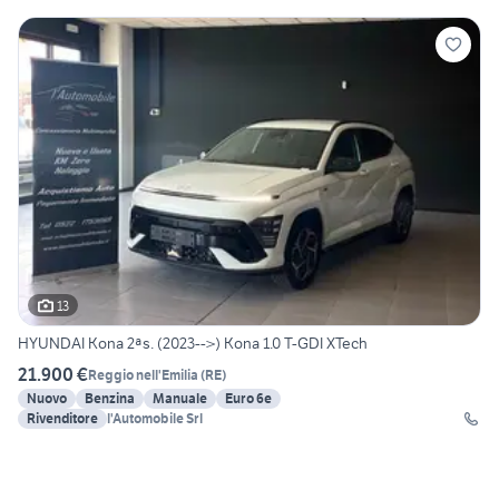
13
HYUNDAI Kona 2ªs. (2023-->) Kona 1.0 T-GDI XTech
21.900 €
Reggio nell'Emilia
(
RE
)
Nuovo
Benzina
Manuale
Euro 6e
Rivenditore
l'Automobile Srl