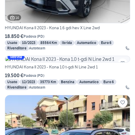
14
HYUNDAI Kona II 2023 - Kona 1.6 gdi hev X Line 2wd
18.850 €
Padova
(
PD
)
Usato
10/2023
85564 Km
Ibrida
Automatico
Euro 6
Rivenditore
Autoteam
Vetrina
HYUNDAI Kona II 2023 - Kona 1.0 t-gdi N Line 2wd 1
19.500 €
Padova
(
PD
)
Usato
12/2023
35773 Km
Benzina
Automatico
Euro 6
Rivenditore
Autoteam