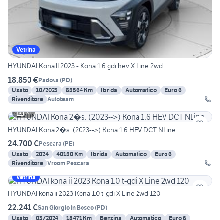
Vetrina
HYUNDAI Kona II 2023 - Kona 1.6 gdi hev X Line 2wd
18.850 €
Padova
(
PD
)
Usato
10/2023
85564 Km
Ibrida
Automatico
Euro 6
Rivenditore
Autoteam
24
HYUNDAI Kona 2�s. (2023-->) Kona 1.6 HEV DCT NLine
24.700 €
Pescara
(
PE
)
Usato
2024
40150 Km
Ibrida
Automatico
Euro 6
Rivenditore
Vroom Pescara
Vetrina
HYUNDAI kona ii 2023 Kona 1.0 t-gdi X Line 2wd 120
22.241 €
San Giorgio in Bosco
(
PD
)
Usato
03/2024
18471 Km
Benzina
Automatico
Euro 6