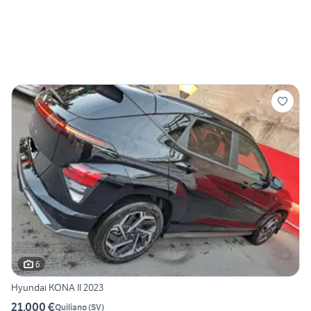
6
Hyundai KONA II 2023
21.000 €
Quiliano
(
SV
)