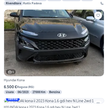
Rivenditore
Rattix Padova
5
Hyundai Kona
6.500 €
Ragusa
(
RG
)
Usato
06/2023
27000 Km
Benzina
Vetrina
HYUNDAI kona ii 2023 Kona 1.6 gdi hev N Line 2wd 1