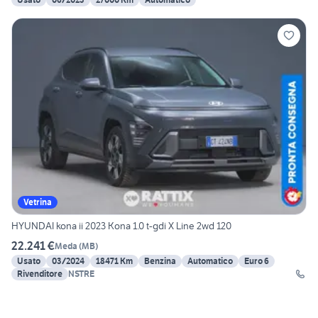
Vetrina
HYUNDAI kona ii 2023 Kona 1.0 t-gdi X Line 2wd 120
22.241 €
Meda
(
MB
)
Usato
03/2024
18471 Km
Benzina
Automatico
Euro 6
Rivenditore
NSTRE