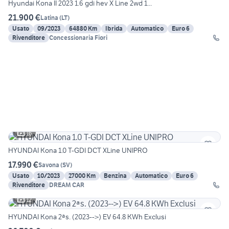
Hyundai Kona II 2023 1.6 gdi hev X Line 2wd 1...
21.900 €
Latina
(
LT
)
Usato
09/2023
64880 Km
Ibrida
Automatico
Euro 6
Rivenditore
Concessionaria Fiori
16
HYUNDAI Kona 1.0 T-GDI DCT XLine UNIPRO
17.990 €
Savona
(
SV
)
Usato
10/2023
27000 Km
Benzina
Automatico
Euro 6
Rivenditore
DREAM CAR
12
HYUNDAI Kona 2ªs. (2023-->) EV 64.8 KWh Exclusi