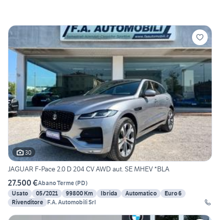
30
JAGUAR F-Pace 2.0 D 204 CV AWD aut. SE MHEV *BLA
27.500 €
Abano Terme
(
PD
)
Usato
05/2021
99800 Km
Ibrida
Automatico
Euro 6
Rivenditore
F.A. Automobili Srl