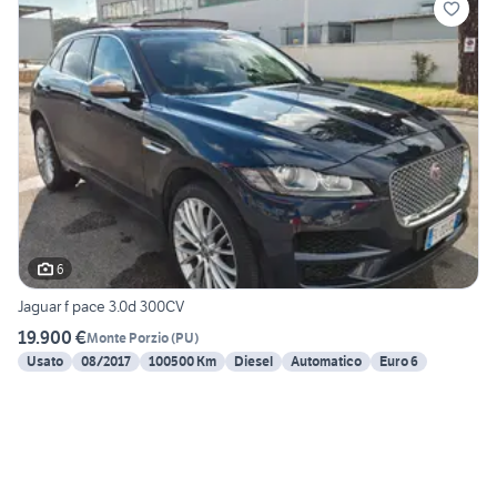
6
Jaguar f pace 3.0d 300CV
19.900 €
Monte Porzio
(
PU
)
Usato
08/2017
100500 Km
Diesel
Automatico
Euro 6