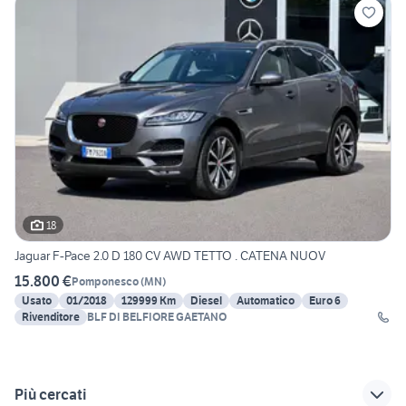
18
Jaguar F-Pace 2.0 D 180 CV AWD TETTO . CATENA NUOV
15.800 €
Pomponesco
(
MN
)
Usato
01/2018
129999 Km
Diesel
Automatico
Euro 6
Rivenditore
BLF DI BELFIORE GAETANO
Più cercati