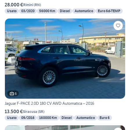
28.000 €
Rimini
(
RN
)
Usato
03/2020
56000 Km
Diesel
Automatico
Euro 6d-TEMP
6
Jaguar F-PACE 2.0D 180 CV AWD Automatica – 2016
13.500 €
Siracusa
(
SR
)
Usato
09/2016
160000 Km
Diesel
Automatico
Euro 6