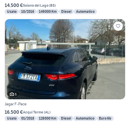
14.500 €
Soiano del Lago
(
BS
)
Usato
10/2016
149000 Km
Diesel
Automatico
6
Jagar F-Pace
16.500 €
Acqui Terme
(
AL
)
Usato
01/2018
128000 Km
Diesel
Automatico
Euro 6b