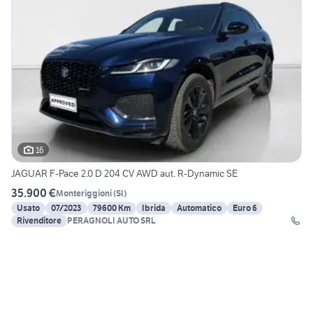
16
JAGUAR F-Pace 2.0 D 204 CV AWD aut. R-Dynamic SE
35.900 €
Monteriggioni
(
SI
)
Usato
07/2023
79600 Km
Ibrida
Automatico
Euro 6
Rivenditore
PERAGNOLI AUTO SRL