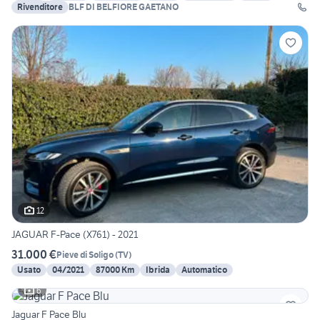
Rivenditore
BLF DI BELFIORE GAETANO
12
JAGUAR F-Pace (X761) - 2021
31.000 €
Pieve di Soligo
(
TV
)
Usato
04/2021
87000 Km
Ibrida
Automatico
6
Jaguar F Pace Blu