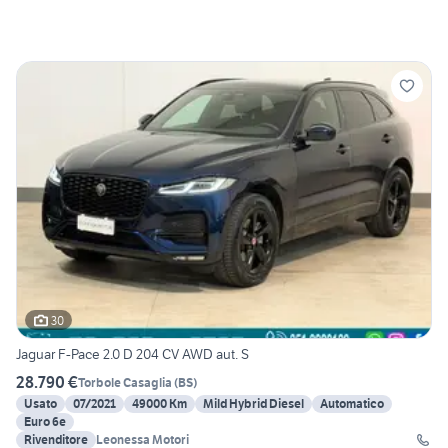
30
Jaguar F-Pace 2.0 D 204 CV AWD aut. S
28.790 €
Torbole Casaglia
(
BS
)
Usato
07/2021
49000 Km
Mild Hybrid Diesel
Automatico
Euro 6e
Rivenditore
Leonessa Motori