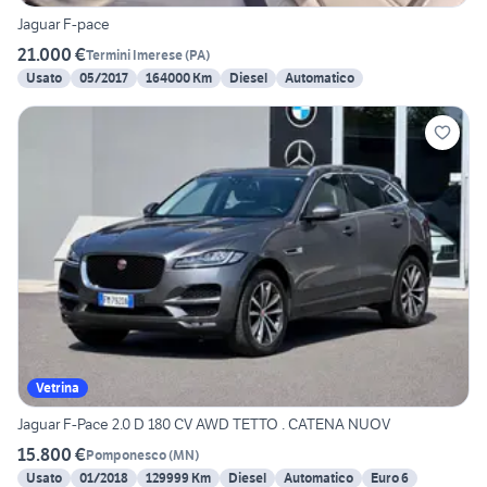
Jaguar F-pace
21.000 €
Termini Imerese
(
PA
)
Usato
05/2017
164000 Km
Diesel
Automatico
Vetrina
Jaguar F-Pace 2.0 D 180 CV AWD TETTO . CATENA NUOV
15.800 €
Pomponesco
(
MN
)
Usato
01/2018
129999 Km
Diesel
Automatico
Euro 6