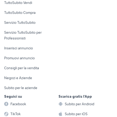
TuttoSubito Vendi
Uffici e Locali
TuttoSubito Compra
commerciali
Servizio TuttoSubito
elettronica
per la casa e la
sports e hobby
Servizio TuttoSubito per
persona
Informatica
Animali
Professionisti
Arredamento e
Console e
Accessori per
Casalinghi
Inserisci annuncio
Videogiochi
animali
Elettrodomestici
Promuovi annuncio
Audio/Video
Musica e Film
Giardino e Fai da te
Consigli per la vendita
Fotografia
Libri e Riviste
Abbigliamento e
Negozi e Aziende
Telefonia
Strumenti Musicali
Accessori
Subito per le aziende
Sports
Tutto per i bambini
Seguici su
Scarica gratis l'App
Biciclette
Facebook
Subito per Android
Collezionismo
TikTok
Subito per iOS