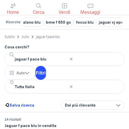
Home
Cerca
Vendi
Messaggi
alano blu
bmw f 650 gs
focus blu
jaguar xj epoca
Ricerche
Subito
Auto
jaguar f pace blu
Cosa cerchi?
Filtri
Auto
Salva ricerca
Dal più rilevante
14 risultati
Jaguar f pace blu in vendita