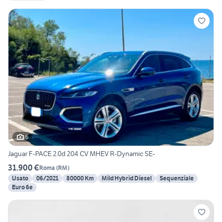
6
Jaguar F-PACE 2.0d 204 CV MHEV R-Dynamic SE-
31.900 €
Roma
(
RM
)
Usato
06/2021
80000 Km
Mild Hybrid Diesel
Sequenziale
Euro 6e