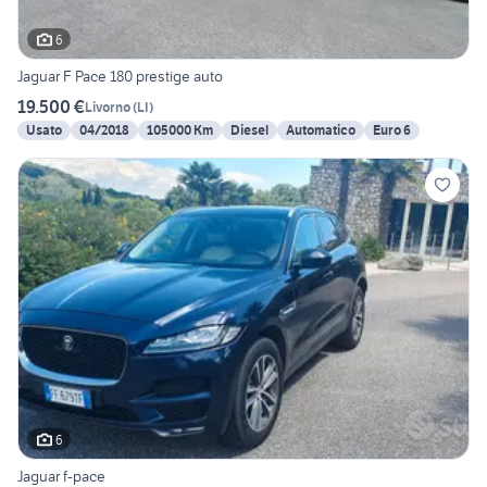
6
Jaguar F Pace 180 prestige auto
19.500 €
Livorno
(
LI
)
Usato
04/2018
105000 Km
Diesel
Automatico
Euro 6
6
Jaguar f-pace