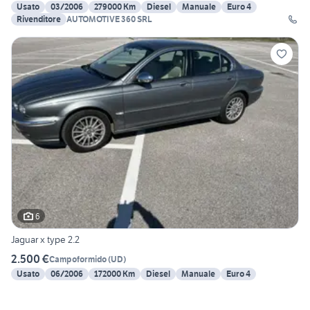
Usato
03/2006
279000 Km
Diesel
Manuale
Euro 4
Rivenditore
AUTOMOTIVE 360 SRL
6
Jaguar x type 2.2
2.500 €
Campoformido
(
UD
)
Usato
06/2006
172000 Km
Diesel
Manuale
Euro 4