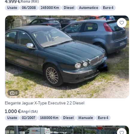
4.999 €
Roma
(
RM
)
Usato
06/2008
245000 Km
Diesel
Automatico
Euro 4
6
Elegante Jaguar X-Type Executive 2.2 Diesel
1.000 €
Angri
(
SA
)
Usato
02/2007
168000 Km
Diesel
Manuale
Euro 4