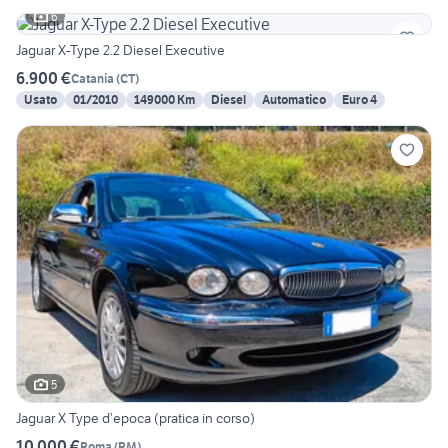
6
Jaguar X-Type 2.2 Diesel Executive
6.900 €
Catania
(
CT
)
Usato
01/2010
149000 Km
Diesel
Automatico
Euro 4
5
Jaguar X Type d’epoca (pratica in corso)
10.000 €
Roma
(
RM
)