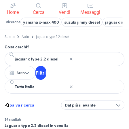
Home
Cerca
Vendi
Messaggi
yamaha x-max 400
suzuki jimny diesel
jaguar diese
Ricerche
Subito
Auto
jaguar x type 2.2 diesel
Cosa cerchi?
Filtri
Auto
Salva ricerca
Dal più rilevante
14 risultati
Jaguar x type 2.2 diesel in vendita