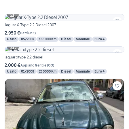
6
Jaguar X-Type 2.2 Diesel 2007
2.950 €
Patti
(
ME
)
Usato
05/2007
185000 Km
Diesel
Manuale
Euro 4
6
jaguar xtype 2.2 diesel
2.000 €
Appiano Gentile
(
CO
)
Usato
01/2008
230000 Km
Diesel
Manuale
Euro 4