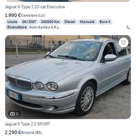
Jaguar X-Type 2.2D cat Executive
1.990 €
Camaiore
(
LU
)
Usato
06/2007
240000 Km
Diesel
Manuale
Euro 4
Rivenditore
Auto Gamba S.R.L.
11
Jaguar X Type 2.2 SPORT
2.290 €
Brescia
(
BS
)