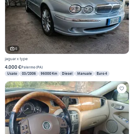
6
jaguar x type
4.000 €
Palermo
(
PA
)
Usato
03/2006
96000 Km
Diesel
Manuale
Euro 4