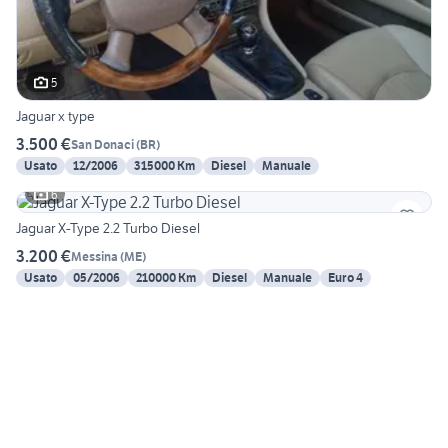
5
Jaguar x type
3.500 €
San Donaci
(
BR
)
Usato
12/2006
315000 Km
Diesel
Manuale
6
Jaguar X-Type 2.2 Turbo Diesel
3.200 €
Messina
(
ME
)
Usato
05/2006
210000 Km
Diesel
Manuale
Euro 4