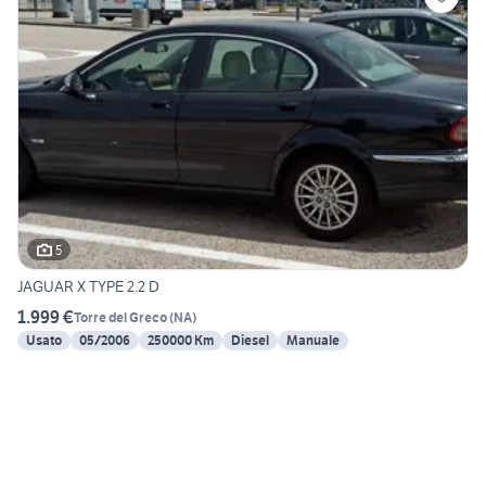
5
JAGUAR X TYPE 2.2 D
1.999 €
Torre del Greco
(
NA
)
Usato
05/2006
250000 Km
Diesel
Manuale