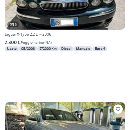
6
Jaguar X-Type 2.2 D – 2006
2.300 €
Poggiomarino
(
NA
)
Usato
05/2006
272000 Km
Diesel
Manuale
Euro 4