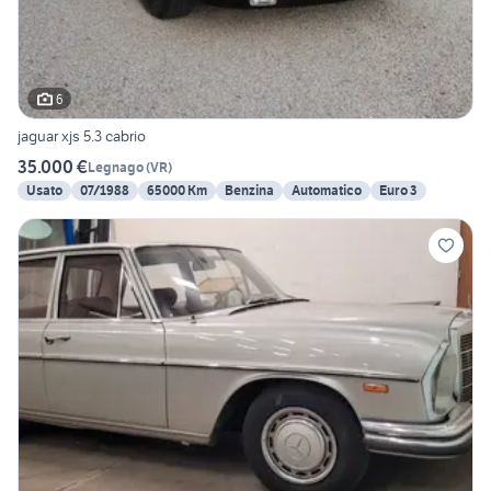
6
jaguar xjs 5.3 cabrio
35.000 €
Legnago
(
VR
)
Usato
07/1988
65000 Km
Benzina
Automatico
Euro 3