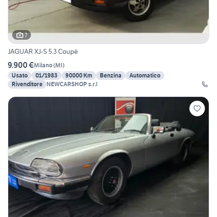
7
JAGUAR XJ-S 5.3 Coupé
9.900 €
Milano
(
MI
)
Usato
01/1983
90000 Km
Benzina
Automatico
Rivenditore
NEWCARSHOP s.r.l