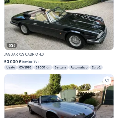
5
JAGUAR XJS CABRIO 4.0
50.000 €
Treviso
(
TV
)
Usato
03/1993
39000 Km
Benzina
Automatico
Euro 1