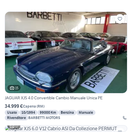
15
JAGUAR XJS 4.0 Convertible Cambio Manuale Unica PE
34.999 €
Capena
(
RM
)
Usato
10/1994
99000 Km
Benzina
Manuale
Rivenditore
BARBETTI MOTORS
17