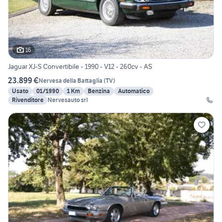
16
Jaguar XJ-S Convertibile - 1990 - V12 - 260cv - AS
23.899 €
Nervesa della Battaglia
(
TV
)
Usato
01/1990
1 Km
Benzina
Automatico
Rivenditore
Nervesauto srl