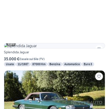
6
Splendida Jaguar
35.000 €
Casale sul Sile
(
TV
)
Usato
11/1987
87000 Km
Benzina
Automatico
Euro 3