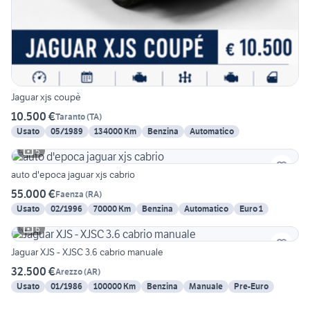
Jaguar xjs coupè
10.500 €
Taranto
(
TA
)
Usato
05/1989
134000 Km
Benzina
Automatico
5
auto d'epoca jaguar xjs cabrio
55.000 €
Faenza
(
RA
)
Usato
02/1996
70000 Km
Benzina
Automatico
Euro 1
6
Jaguar XJS - XJSC 3.6 cabrio manuale
32.500 €
Arezzo
(
AR
)
Usato
01/1986
100000 Km
Benzina
Manuale
Pre-Euro