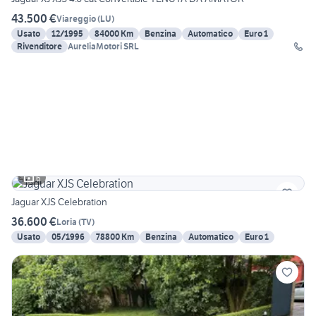
43.500 €
Viareggio
(
LU
)
Usato
12/1995
84000 Km
Benzina
Automatico
Euro 1
Rivenditore
AureliaMotori SRL
6
Jaguar XJS Celebration
36.600 €
Loria
(
TV
)
Usato
05/1996
78800 Km
Benzina
Automatico
Euro 1