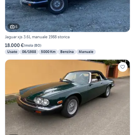
6
Jaguar xjs 3.6L manuale 1988 storica
18.000 €
Imola
(
BO
)
Usato
06/1988
5000 Km
Benzina
Manuale