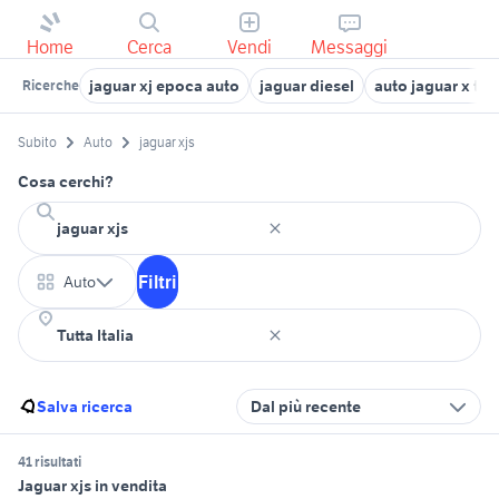
Home
Cerca
Vendi
Messaggi
jaguar xj epoca auto
jaguar diesel
auto jaguar x typ
Ricerche
Subito
Auto
jaguar xjs
Cosa cerchi?
Filtri
Auto
Salva ricerca
Dal più recente
41 risultati
Jaguar xjs in vendita