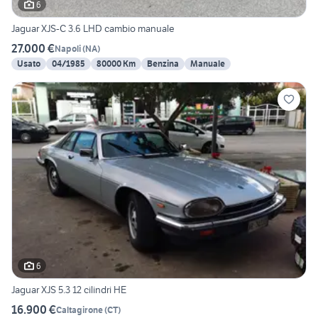
6
Jaguar XJS-C 3.6 LHD cambio manuale
27.000 €
Napoli
(
NA
)
Usato
04/1985
80000 Km
Benzina
Manuale
6
Jaguar XJS 5.3 12 cilindri HE
16.900 €
Caltagirone
(
CT
)