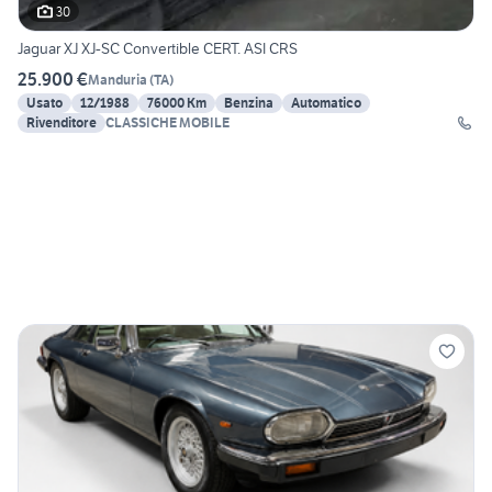
30
Jaguar XJ XJ-SC Convertible CERT. ASI CRS
25.900 €
Manduria
(
TA
)
Usato
12/1988
76000 Km
Benzina
Automatico
Rivenditore
CLASSICHE MOBILE