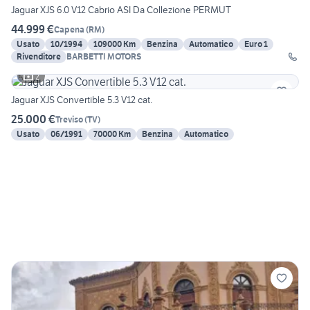
Jaguar XJS 6.0 V12 Cabrio ASI Da Collezione PERMUT
44.999 €
Capena
(
RM
)
Usato
10/1994
109000 Km
Benzina
Automatico
Euro 1
Rivenditore
BARBETTI MOTORS
2
Jaguar XJS Convertible 5.3 V12 cat.
25.000 €
Treviso
(
TV
)
Usato
06/1991
70000 Km
Benzina
Automatico