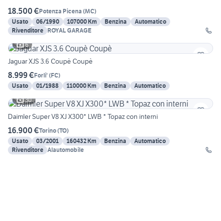
18.500 €
Potenza Picena
(
MC
)
Usato
06/1990
107000 Km
Benzina
Automatico
Rivenditore
ROYAL GARAGE
6
Jaguar XJS 3.6 Coupè Coupè
8.999 €
Forli'
(
FC
)
Usato
01/1988
110000 Km
Benzina
Automatico
30
Daimler Super V8 XJ X300* LWB * Topaz con interni
16.900 €
Torino
(
TO
)
Usato
03/2001
160432 Km
Benzina
Automatico
Rivenditore
Alautomobile