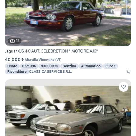
23
Jaguar XJS 4.0 AUT. CELEBRETION " MOTORE AJ6"
40.000 €
Altavilla Vicentina
(
VI
)
Usato
02/1996
93600 Km
Benzina
Automatico
Euro 1
Rivenditore
CLASSICA SERVICE S.R.L.