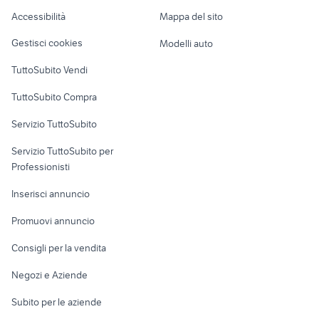
Caravan e Camper
Accessibilità
Mappa del sito
audi cabrio
trabant
Loft, mansarde e
Veicoli commerciali
altro
Gestisci cookies
Modelli auto
Case vacanza
TuttoSubito Vendi
Uffici e Locali
TuttoSubito Compra
commerciali
Servizio TuttoSubito
elettronica
per la casa e la
sports e hobby
Servizio TuttoSubito per
persona
Informatica
Animali
Professionisti
Arredamento e
Console e
Accessori per
Casalinghi
Inserisci annuncio
Videogiochi
animali
Elettrodomestici
Promuovi annuncio
Audio/Video
Musica e Film
Giardino e Fai da te
Consigli per la vendita
Fotografia
Libri e Riviste
Abbigliamento e
Negozi e Aziende
Telefonia
Strumenti Musicali
Accessori
Subito per le aziende
Sports
Tutto per i bambini