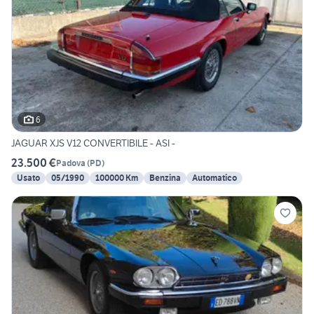
6
JAGUAR XJS V12 CONVERTIBILE - ASI -
23.500 €
Padova
(
PD
)
Usato
05/1990
100000 Km
Benzina
Automatico