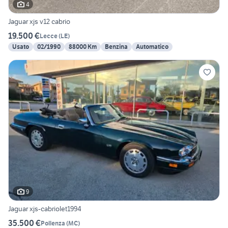
4
Jaguar xjs v12 cabrio
19.500 €
Lecce
(
LE
)
Usato
02/1990
88000 Km
Benzina
Automatico
9
Jaguar xjs-cabriolet1994
35.500 €
Pollenza
(
MC
)