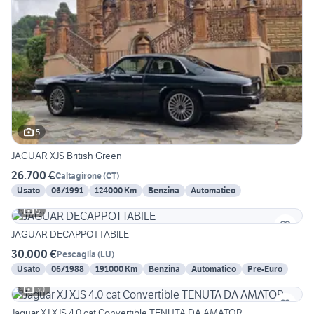
5
JAGUAR XJS British Green
26.700 €
Caltagirone
(
CT
)
Usato
06/1991
124000 Km
Benzina
Automatico
5
JAGUAR DECAPPOTTABILE
30.000 €
Pescaglia
(
LU
)
Usato
06/1988
191000 Km
Benzina
Automatico
Pre-Euro
30
Jaguar XJ XJS 4.0 cat Convertible TENUTA DA AMATOR