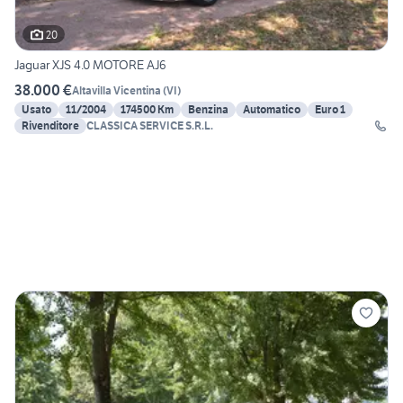
20
Jaguar XJS 4.0 MOTORE AJ6
38.000 €
Altavilla Vicentina
(
VI
)
Usato
11/2004
174500 Km
Benzina
Automatico
Euro 1
Rivenditore
CLASSICA SERVICE S.R.L.