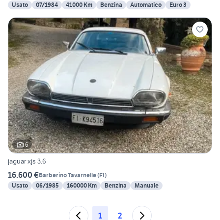
Usato
07/1984
41000 Km
Benzina
Automatico
Euro 3
6
jaguar xjs 3.6
16.600 €
Barberino Tavarnelle
(
FI
)
Usato
06/1985
160000 Km
Benzina
Manuale
1
2