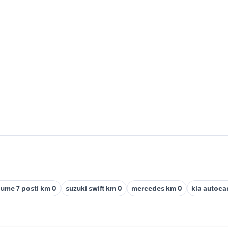
ume 7 posti km 0
suzuki swift km 0
mercedes km 0
kia autoca