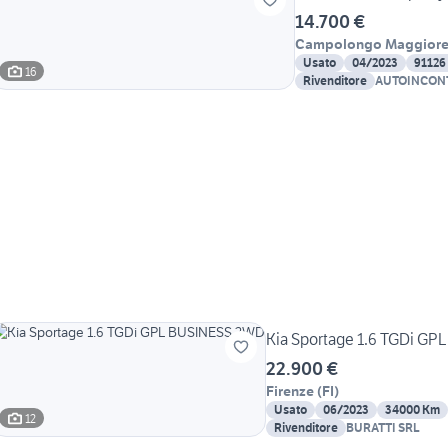
14.700 €
Campolongo Maggior
Usato
04/2023
91126
16
Rivenditore
AUTOINCONTR
Loris & C.
Kia Sportage 1.6 TGDi G
22.900 €
Firenze
(
FI
)
Usato
06/2023
34000 Km
12
Rivenditore
BURATTI SRL