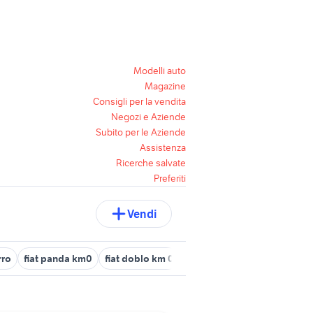
Modelli auto
Magazine
Consigli per la vendita
Negozi e Aziende
Subito per le Aziende
Assistenza
Ricerche salvate
Preferiti
Vendi
rro
fiat panda km0
fiat doblo km 0
mazda km 0
offerte smar