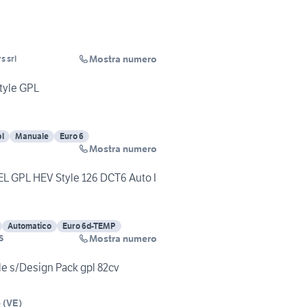
Mostra numero
s srl
tyle GPL
l
Manuale
Euro 6
Mostra numero
UEL GPL HEV Style 126 DCT6 Auto I
Automatico
Euro 6d-TEMP
Mostra numero
S
tyle s/Design Pack gpl 82cv
e
(
VE
)