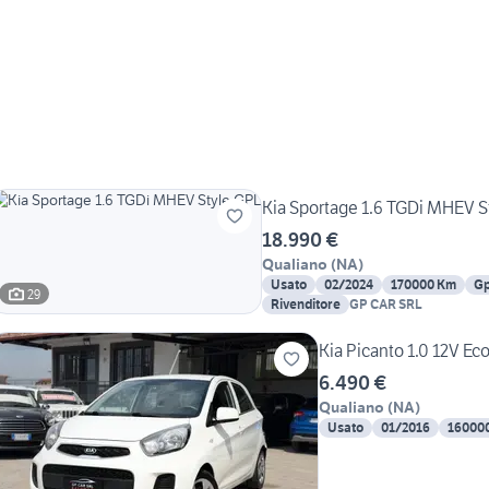
Kia Sportage 1.6 TGDi MHEV S
18.990 €
Qualiano
(
NA
)
Usato
02/2024
170000 Km
Gp
29
Rivenditore
GP CAR SRL
Kia Picanto 1.0 12V E
6.490 €
Qualiano
(
NA
)
Usato
01/2016
16000