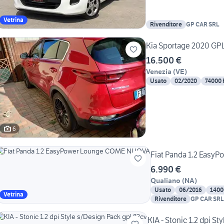
Vetrina
Rivenditore
GP CAR SRL
Kia Sportage 2020 GPL,
16.500 €
Venezia
(
VE
)
Usato
02/2020
74000
6
Fiat Panda 1.2 Eas
6.990 €
Qualiano
(
NA
)
Usato
06/2016
1400
Vetrina
Rivenditore
GP CAR SRL
KIA - Stonic 1.2 dpi S