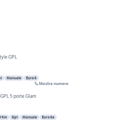
tyle GPL
l
Manuale
Euro 6
Mostra numero
coGPL 5 porte Glam
0 Km
Gpl
Manuale
Euro 6e