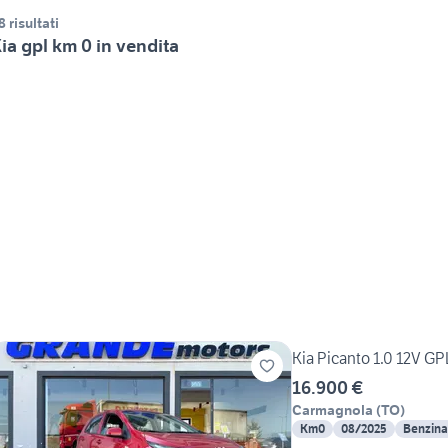
8 risultati
ia gpl km 0 in vendita
Kia Picanto 1.0 12V GP
16.900 €
Carmagnola
(
TO
)
Km0
08/2025
Benzina