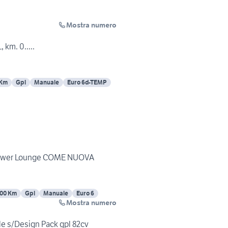
Mostra numero
 km. 0.....
 Km
Gpl
Manuale
Euro 6d-TEMP
yPower Lounge COME NUOVA
00 Km
Gpl
Manuale
Euro 6
Mostra numero
tyle s/Design Pack gpl 82cv