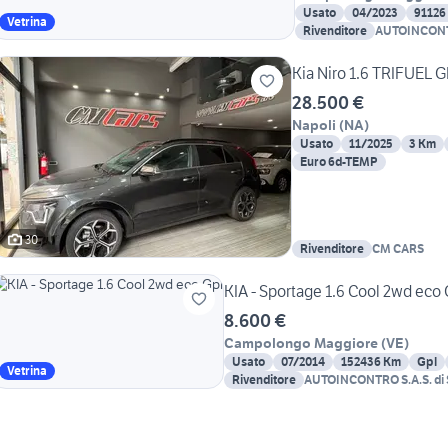
Usato
04/2023
91126
Vetrina
Rivenditore
AUTOINCONTR
Loris & C.
Kia Niro 1.6 TRIFUEL 
28.500 €
Napoli
(
NA
)
Usato
11/2025
3 Km
Euro 6d-TEMP
30
Rivenditore
CM CARS
KIA - Sportage 1.6 Cool 2wd eco 
8.600 €
Campolongo Maggiore
(
VE
)
Usato
07/2014
152436 Km
Gpl
Vetrina
Rivenditore
AUTOINCONTRO S.A.S. di S