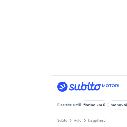
fiorino km 0
monovol
Ricerche
simili
Subito
Auto
kia gpl km 0