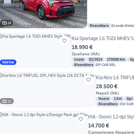
14
Rivenditore
Grande Motor
Kia Sportage 1.6 TGDi MHEV S
18.990 €
Qualiano
(
NA
)
Usato
02/2024
170000 Km
Gp
Vetrina
Rivenditore
GP CAR SRL
Kia Niro 1.6 TRIF
28.500 €
Napoli
(
NA
)
Nuovo
1 Km
Gpl
30
Rivenditore
CM CAR
KIA - Stonic 1.2 dpi S
14.700 €
Campolongo Maggior