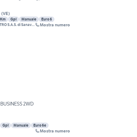
e
(
VE
)
 Km
Gpl
Manuale
Euro 6
Mostra numero
O S.A.S. di Sanavia
PL BUSINESS 2WD
Gpl
Manuale
Euro 6e
Mostra numero