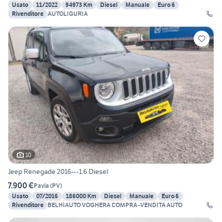
Usato
11/2022
94973 Km
Diesel
Manuale
Euro 6
Rivenditore
AUTOLIGURIA
10
Jeep Renegade 2016---1.6 Diesel
7.900 €
Pavia
(
PV
)
Usato
07/2016
186000 Km
Diesel
Manuale
Euro 6
Rivenditore
BELHIAUTO VOGHERA COMPRA -VENDITA AUTO