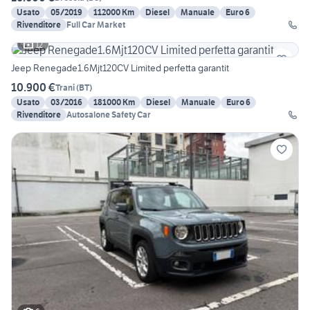
Usato
05/2019
112000 Km
Diesel
Manuale
Euro 6
Rivenditore
Full Car Market
12
Jeep Renegade1.6Mjt120CV Limited perfetta garantit
10.900 €
Trani
(
BT
)
Usato
03/2016
181000 Km
Diesel
Manuale
Euro 6
Rivenditore
Autosalone Safety Car