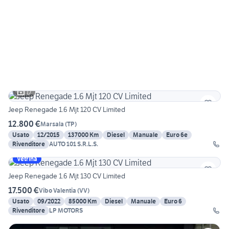
17
Jeep Renegade 1.6 Mjt 120 CV Limited
12.800 €
Marsala
(
TP
)
Usato
12/2015
137000 Km
Diesel
Manuale
Euro 6e
Rivenditore
AUTO 101 S.R.L.S.
Vetrina
Jeep Renegade 1.6 Mjt 130 CV Limited
17.500 €
Vibo Valentia
(
VV
)
Usato
09/2022
85000 Km
Diesel
Manuale
Euro 6
Rivenditore
LP MOTORS