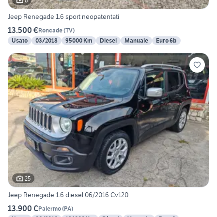
6
Jeep Renegade 1.6 sport neopatentati
13.500 €
Roncade
(
TV
)
Usato
03/2018
95000 Km
Diesel
Manuale
Euro 6b
25
Jeep Renegade 1.6 diesel 06/2016 Cv120
13.900 €
Palermo
(
PA
)