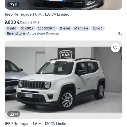
11
Jeep Renegade 1.6 Mjt 120 CV Limited
9.800 €
Cascina
(
PI
)
Usato
03/2017
158000 Km
Diesel
Manuale
Euro 6
Rivenditore
Autosalone Dovocar
10
JEEP Renegade 1.6 Mjt 130CV Limited