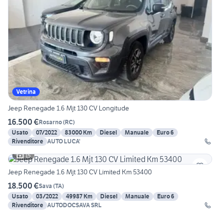
Vetrina
Jeep Renegade 1.6 Mjt 130 CV Longitude
16.500 €
Rosarno
(
RC
)
Usato
07/2022
83000 Km
Diesel
Manuale
Euro 6
Rivenditore
AUTO LUCA'
15
Jeep Renegade 1.6 Mjt 130 CV Limited Km 53400
18.500 €
Sava
(
TA
)
Usato
03/2022
49987 Km
Diesel
Manuale
Euro 6
Rivenditore
AUTODOCSAVA SRL