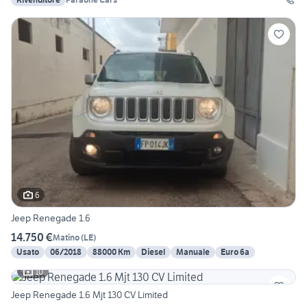
6
Jeep Renegade 1.6
14.750 €
Matino
(
LE
)
Usato
06/2018
88000 Km
Diesel
Manuale
Euro 6a
10
Jeep Renegade 1.6 Mjt 130 CV Limited