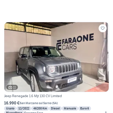
22
Jeep Renegade 1.6 Mjt 130 CV Limited
16.990 €
San Marzano sul Sarno
(
SA
)
Usato
12/2022
46200 Km
Diesel
Manuale
Euro 6
Rivenditore
Faraone Cars