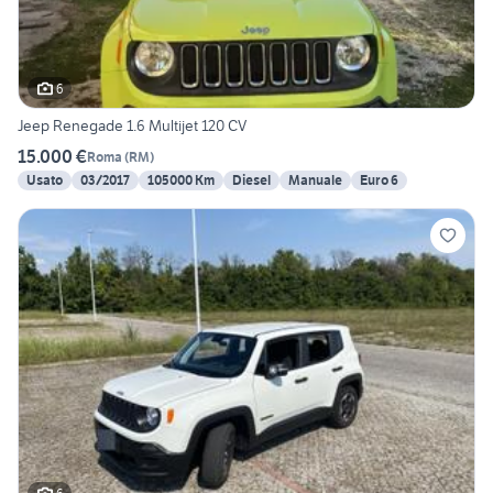
6
Jeep Renegade 1.6 Multijet 120 CV
15.000 €
Roma
(
RM
)
Usato
03/2017
105000 Km
Diesel
Manuale
Euro 6