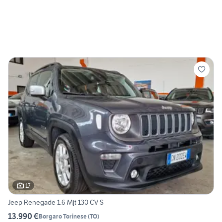
17
Jeep Renegade 1.6 Mjt 130 CV S
13.990 €
Borgaro Torinese
(
TO
)