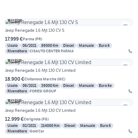
22
Jeep Renegade 1.6 Mjt 130 CV S
17.999 €
Parma
(
PR
)
Usato
06/2021
89000 Km
Diesel
Manuale
Euro 6
Rivenditore
CISAUTO CENTER PARMA
19
Jeep Renegade 1.6 Mjt 130 CV Limited
18.900 €
Civitanova Marche
(
MC
)
Usato
09/2021
39000 Km
Diesel
Manuale
Euro 6e
Rivenditore
FORESI GROUP
15
Jeep Renegade 1.6 Mjt 130 CV Limited
12.999 €
Cerignola
(
FG
)
Usato
02/2021
214000 Km
Diesel
Manuale
Euro 6
Rivenditore
Gold Car