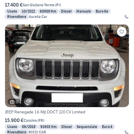
17.400 €
San Giuliano Terme
(
PI
)
Usato
10/2022
60000 Km
Diesel
Manuale
Euro 6e
Rivenditore
Aurelia Car
11
JEEP Renegade 1.6 Mjt DDCT 120 CV Limited
15.900 €
Cassino
(
FR
)
Usato
09/2019
91903 Km
Diesel
Sequenziale
Euro 6
Rivenditore
RICCI CAR