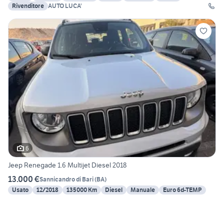
Rivenditore
AUTO LUCA'
6
Jeep Renegade 1.6 Multijet Diesel 2018
13.000 €
Sannicandro di Bari
(
BA
)
Usato
12/2018
135000 Km
Diesel
Manuale
Euro 6d-TEMP