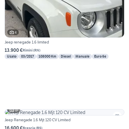
4
Jeep renegade 1.6 limited
13.900 €
Rimini
(
RN
)
Usato
03/2017
108000 Km
Diesel
Manuale
Euro 6e
18
Jeep Renegade 1.6 Mjt 120 CV Limited
16.600 €
Brescia
(
BS
)