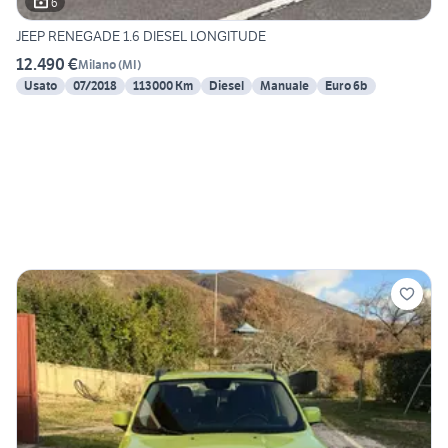
6
JEEP RENEGADE 1.6 DIESEL LONGITUDE
12.490 €
Milano
(
MI
)
Usato
07/2018
113000 Km
Diesel
Manuale
Euro 6b