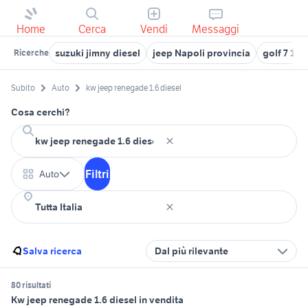
Home
Cerca
Vendi
Messaggi
suzuki jimny diesel
jeep Napoli provincia
golf 7 1.6
Ricerche
Subito
Auto
kw jeep renegade 1.6 diesel
Cosa cerchi?
Filtri
Auto
Salva ricerca
Dal più rilevante
80 risultati
Kw jeep renegade 1.6 diesel in vendita