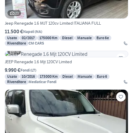
23
Jeep Renegade 1.6 MJT 120cv Limited ITALIANA FULL
11.500 €
Napoli
(
NA
)
Usato
02/2017
175000 Km
Diesel
Manuale
Euro 6e
Rivenditore
CM CARS
24
JEEP Renegade 1.6 Mjt 120CV Limited
9.990 €
Fondi
(
LT
)
Usato
10/2016
173000 Km
Diesel
Manuale
Euro 6
Rivenditore
Mediaticar Fondi