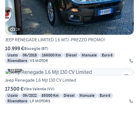
24
JEEP RENEGADE LIMITED 1.6 MTJ -PREZZO PROMO!
10.999 €
Bisceglie
(
BT
)
Usato
06/2018
166000 Km
Diesel
Manuale
Euro 6
Rivenditore
VS MOTOR
23
Jeep Renegade 1.6 Mjt 130 CV Limited
17.500 €
Vibo Valentia
(
VV
)
Usato
09/2022
85000 Km
Diesel
Manuale
Euro 6
Rivenditore
LP MOTORS