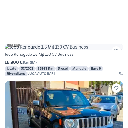
19
Jeep Renegade 1.6 Mjt 130 CV Business
16.900 €
Bari
(
BA
)
Usato
07/2021
31963 Km
Diesel
Manuale
Euro 6
Rivenditore
LUCA AUTO BARI