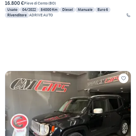
16.800 €
Pieve di Cento
(
BO
)
Usato
04/2022
84000 Km
Diesel
Manuale
Euro 6
Rivenditore
ADRIVE AUTO