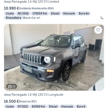
Jeep Renegade 1.6 Mjt 120 CV Limited
10.990 €
Guidonia Montecelio
(
RM
)
Usato
05/2016
170039 Km
Diesel
Manuale
Euro 6e
Rivenditore
Black Car srl
10
Jeep Renegade 1.6 Mjt 130 CV Longitude
16.500 €
Rosarno
(
RC
)
Usato
07/2022
83000 Km
Diesel
Manuale
Euro 6