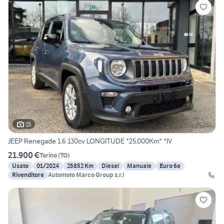
15
JEEP Renegade 1.6 130cv LONGITUDE *25.000Km* *IV
21.900 €
Torino
(
TO
)
Usato
01/2024
25852 Km
Diesel
Manuale
Euro 6e
Rivenditore
Automoto Marco Group s.r.l