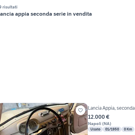
9 risultati
ancia appia seconda serie in vendita
Lancia Appia, seconda 
12.000 €
Napoli
(
NA
)
Usato
01/1950
0 Km