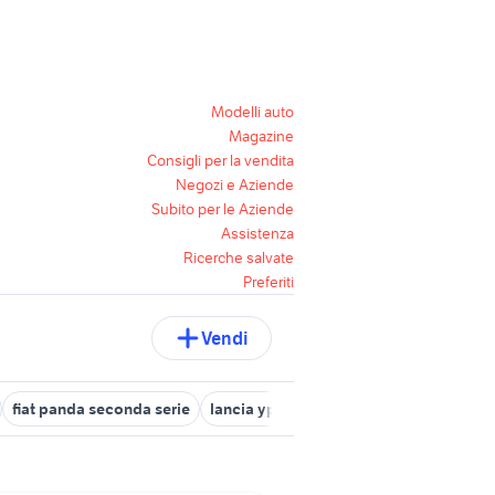
Modelli auto
Magazine
Consigli per la vendita
Negozi e Aziende
Subito per le Aziende
Assistenza
Ricerche salvate
Preferiti
Vendi
fiat panda seconda serie
lancia ypsilon Napoli provincia
seco