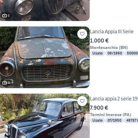
6
Lancia Appia III Serie
1.000 €
Montesarchio
(
BN
)
Usato
09/1960
50000
4
Lancia appia 2 serie 1
7.900 €
Termini Imerese
(
PA
)
Usato
07/1950
49787