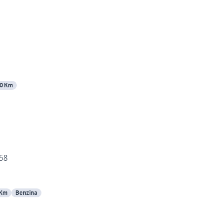
0 Km
958
 Km
Benzina