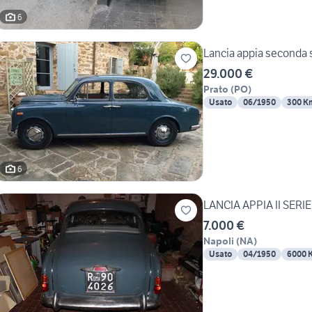
6
Lancia appia seconda 
29.000 €
Prato
(
PO
)
Usato
06/1950
300 K
6
LANCIA APPIA II SER
7.000 €
Napoli
(
NA
)
Usato
04/1950
6000 