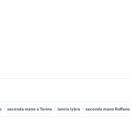
o
seconda mano a Torino
lancia lybra
seconda mano Ruffano