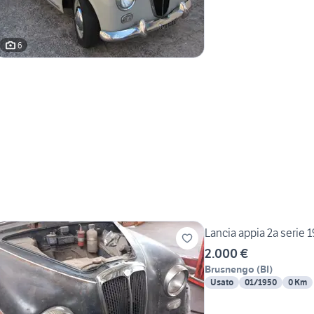
6
Lancia appia 2a serie 
2.000 €
Brusnengo
(
BI
)
Usato
01/1950
0 Km