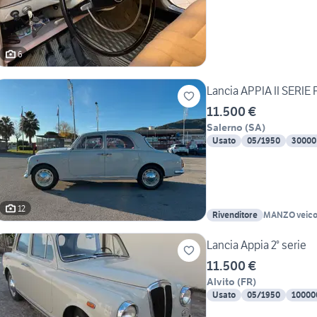
6
Lancia APPIA II SERI
11.500 €
Salerno
(
SA
)
Usato
05/1950
30000
12
Rivenditore
MANZO v
Lancia Appia 2° serie
11.500 €
Alvito
(
FR
)
Usato
05/1950
10000