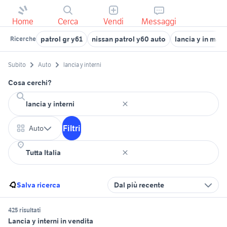
Home
Cerca
Vendi
Messaggi
patrol gr y61
nissan patrol y60 auto
lancia y in mar
Ricerche
Subito
Auto
lancia y interni
Cosa cerchi?
Filtri
Auto
Salva ricerca
Dal più recente
425 risultati
Lancia y interni in vendita