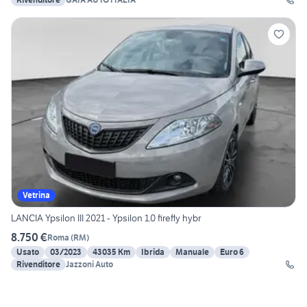
Vetrina
LANCIA Ypsilon III 2021 - Ypsilon 1.0 firefly hybr
8.750 €
Roma
(
RM
)
Usato
03/2023
43035 Km
Ibrida
Manuale
Euro 6
Rivenditore
Jazzoni Auto