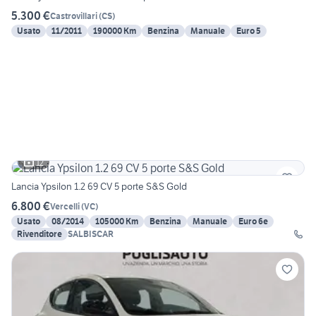
5.300 €
Castrovillari
(
CS
)
Usato
11/2011
190000 Km
Benzina
Manuale
Euro 5
12
Lancia Ypsilon 1.2 69 CV 5 porte S&S Gold
6.800 €
Vercelli
(
VC
)
Usato
08/2014
105000 Km
Benzina
Manuale
Euro 6e
Rivenditore
SALBISCAR