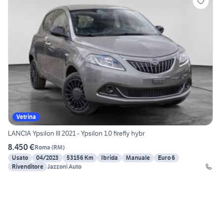
Vetrina
LANCIA Ypsilon III 2021 - Ypsilon 1.0 firefly hybr
8.450 €
Roma
(
RM
)
Usato
04/2023
53156 Km
Ibrida
Manuale
Euro 6
Rivenditore
Jazzoni Auto