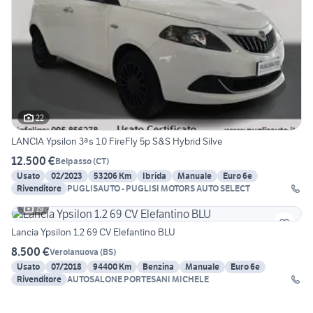
22
LANCIA Ypsilon 3ªs 1.0 FireFly 5p S&S Hybrid Silve
12.500 €
Belpasso
(
CT
)
Usato
02/2023
53206 Km
Ibrida
Manuale
Euro 6e
Rivenditore
PUGLISAUTO - PUGLISI MOTORS AUTO SELECT
19
Lancia Ypsilon 1.2 69 CV Elefantino BLU
8.500 €
Verolanuova
(
BS
)
Usato
07/2018
94400 Km
Benzina
Manuale
Euro 6e
Rivenditore
AUTOSALONE PORTESANI MICHELE