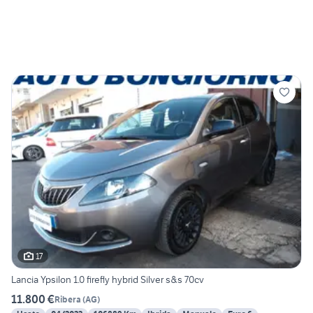
17
Lancia Ypsilon 1.0 firefly hybrid Silver s&s 70cv
11.800 €
Ribera
(
AG
)