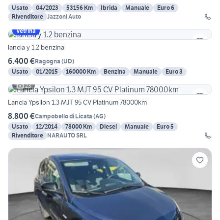
Usato
04/2023
53156 Km
Ibrida
Manuale
Euro 6
Rivenditore
Jazzoni Auto
Vetrina
lancia y 1.2 benzina
6.400 €
Ragogna
(
UD
)
Usato
01/2015
160000 Km
Benzina
Manuale
Euro 3
23
Lancia Ypsilon 1.3 MJT 95 CV Platinum 78000km
8.800 €
Campobello di Licata
(
AG
)
Usato
12/2014
78000 Km
Diesel
Manuale
Euro 5
Rivenditore
NARAUTO SRL