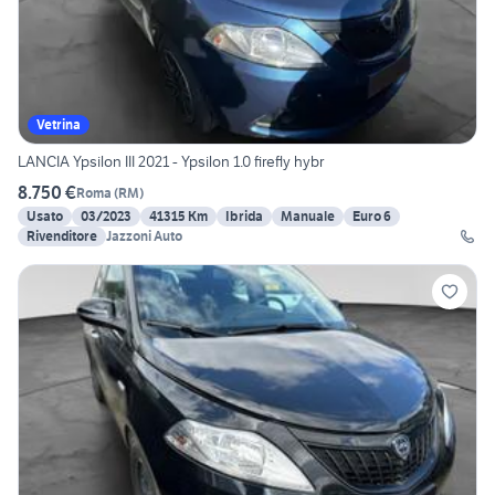
Vetrina
LANCIA Ypsilon III 2021 - Ypsilon 1.0 firefly hybr
8.750 €
Roma
(
RM
)
Usato
03/2023
41315 Km
Ibrida
Manuale
Euro 6
Rivenditore
Jazzoni Auto