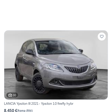
30
LANCIA Ypsilon III 2021 - Ypsilon 1.0 firefly hybr
8.450 €
Roma
(
RM
)