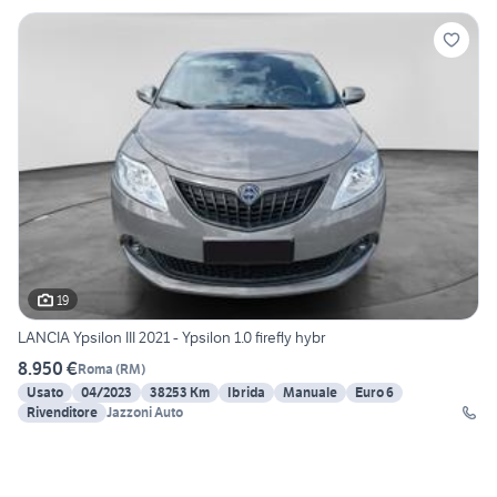
19
LANCIA Ypsilon III 2021 - Ypsilon 1.0 firefly hybr
8.950 €
Roma
(
RM
)
Usato
04/2023
38253 Km
Ibrida
Manuale
Euro 6
Rivenditore
Jazzoni Auto