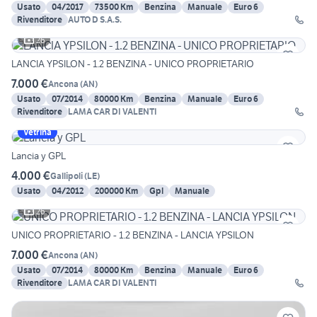
Usato
04/2017
73500 Km
Benzina
Manuale
Euro 6
Rivenditore
AUTO D S.A.S.
26
LANCIA YPSILON - 1.2 BENZINA - UNICO PROPRIETARIO
7.000 €
Ancona
(
AN
)
Usato
07/2014
80000 Km
Benzina
Manuale
Euro 6
Rivenditore
LAMA CAR DI VALENTI
Vetrina
Lancia y GPL
4.000 €
Gallipoli
(
LE
)
Usato
04/2012
200000 Km
Gpl
Manuale
26
UNICO PROPRIETARIO - 1.2 BENZINA - LANCIA YPSILON
7.000 €
Ancona
(
AN
)
Usato
07/2014
80000 Km
Benzina
Manuale
Euro 6
Rivenditore
LAMA CAR DI VALENTI