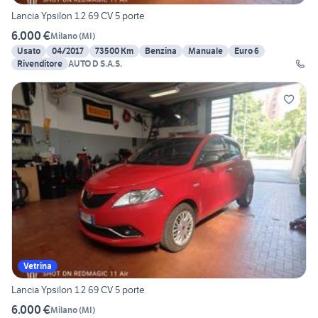
Lancia Ypsilon 1.2 69 CV 5 porte
6.000 €
Milano
(
MI
)
Usato
04/2017
73500 Km
Benzina
Manuale
Euro 6
Rivenditore
AUTO D S.A.S.
Vetrina
Lancia Ypsilon 1.2 69 CV 5 porte
6.000 €
Milano
(
MI
)