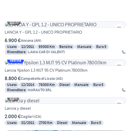
26
LANCIA Y - GPL 1.2 - UNICO PROPRIETARIO
6.900 €
Ancona
(
AN
)
Usato
12/2011
95000 Km
Benzina
Manuale
Euro 5
Rivenditore
LAMA CAR DI VALENTI
Vetrina
Lancia Ypsilon 1.3 MJT 95 CV Platinum 78000km
8.800 €
Campobello di Licata
(
AG
)
Usato
12/2014
78000 Km
Diesel
Manuale
Euro 5
Rivenditore
NARAUTO SRL
4
Lancia y diesel
2.000 €
Cagliari
(
CA
)
Usato
02/2011
2700 Km
Diesel
Manuale
Euro 5