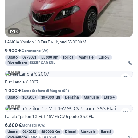
8
LANCIA Ypsilon 1.0 FireFly Hybrid 55.000KM
9.900 €
Gerenzano
(
VA
)
Usato
09/2021
55000 Km
Ibrida
Manuale
Euro 6
Rivenditore
ESSEPCAR SRL
6
Fiat Lancia Y, 2007
1.000 €
Santo Stefano di Magra
(
SP
)
Usato
10/2007
194000 Km
Benzina
Manuale
Euro 4
9
Lancia Ypsilon 1.3 MJT 16V 95 CV 5 porte S&S Plati
6.800 €
Monastir
(
CA
)
Usato
01/2013
180000 Km
Diesel
Manuale
Euro 5
Rivenditore
IMM & TRAS Srl