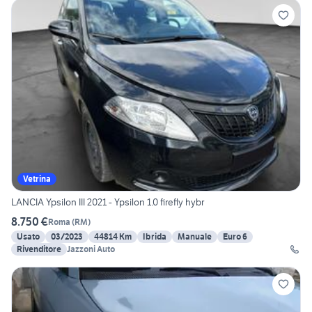
Vetrina
LANCIA Ypsilon III 2021 - Ypsilon 1.0 firefly hybr
8.750 €
Roma
(
RM
)
Usato
03/2023
44814 Km
Ibrida
Manuale
Euro 6
Rivenditore
Jazzoni Auto