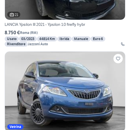
21
LANCIA Ypsilon III 2021 - Ypsilon 1.0 firefly hybr
8.750 €
Roma
(
RM
)
Usato
03/2023
44814 Km
Ibrida
Manuale
Euro 6
Rivenditore
Jazzoni Auto
Vetrina