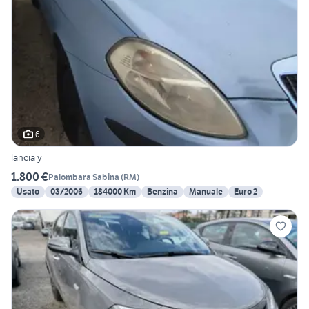
6
lancia y
1.800 €
Palombara Sabina
(
RM
)
Usato
03/2006
184000 Km
Benzina
Manuale
Euro 2