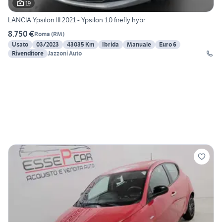
19
LANCIA Ypsilon III 2021 - Ypsilon 1.0 firefly hybr
8.750 €
Roma
(
RM
)
Usato
03/2023
43035 Km
Ibrida
Manuale
Euro 6
Rivenditore
Jazzoni Auto