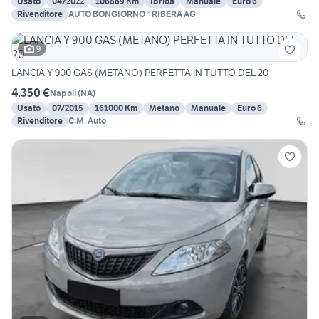
Usato
04/2022
106889 Km
Ibrida
Manuale
Euro 6
Rivenditore
AUTO BONGIORNO ® RIBERA AG
9
LANCIA Y 900 GAS (METANO) PERFETTA IN TUTTO DEL 20
4.350 €
Napoli
(
NA
)
Usato
07/2015
161000 Km
Metano
Manuale
Euro 6
Rivenditore
C.M. Auto