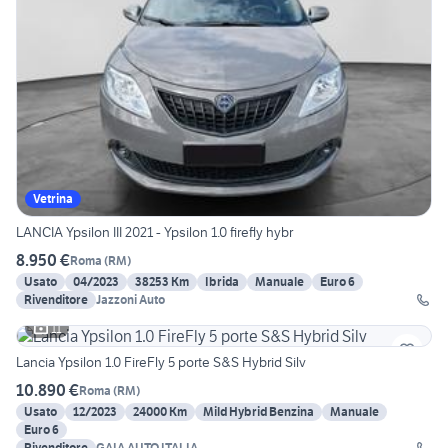
Vetrina
LANCIA Ypsilon III 2021 - Ypsilon 1.0 firefly hybr
8.950 €
Roma
(
RM
)
Usato
04/2023
38253 Km
Ibrida
Manuale
Euro 6
Rivenditore
Jazzoni Auto
11
Lancia Ypsilon 1.0 FireFly 5 porte S&S Hybrid Silv
10.890 €
Roma
(
RM
)
Usato
12/2023
24000 Km
Mild Hybrid Benzina
Manuale
Euro 6
Rivenditore
GAIA AUTO ITALIA