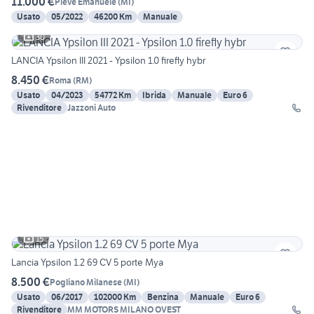
11.000 €
Pieve Emanuele
(
MI
)
Usato
05/2022
46200 Km
Manuale
30
LANCIA Ypsilon III 2021 - Ypsilon 1.0 firefly hybr
8.450 €
Roma
(
RM
)
Usato
04/2023
54772 Km
Ibrida
Manuale
Euro 6
Rivenditore
Jazzoni Auto
15
Lancia Ypsilon 1.2 69 CV 5 porte Mya
8.500 €
Pogliano Milanese
(
MI
)
Usato
06/2017
102000 Km
Benzina
Manuale
Euro 6
Rivenditore
MM MOTORS MILANO OVEST