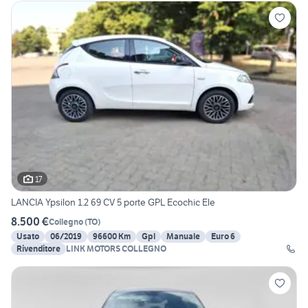
17
LANCIA Ypsilon 1.2 69 CV 5 porte GPL Ecochic Ele
8.500 €
Collegno
(
TO
)
Usato
06/2019
96600 Km
Gpl
Manuale
Euro 6
Rivenditore
LINK MOTORS COLLEGNO