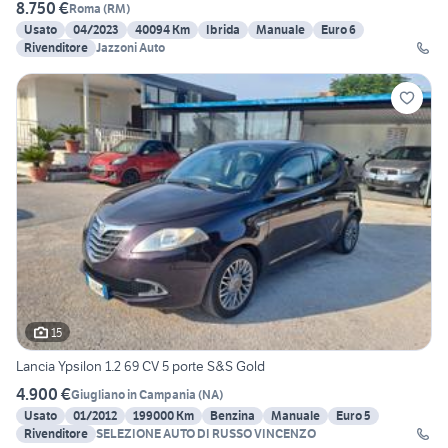
8.750 €
Roma
(
RM
)
Usato
04/2023
40094 Km
Ibrida
Manuale
Euro 6
Rivenditore
Jazzoni Auto
15
Lancia Ypsilon 1.2 69 CV 5 porte S&S Gold
4.900 €
Giugliano in Campania
(
NA
)
Usato
01/2012
199000 Km
Benzina
Manuale
Euro 5
Rivenditore
SELEZIONE AUTO DI RUSSO VINCENZO