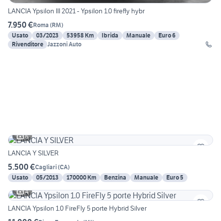
LANCIA Ypsilon III 2021 - Ypsilon 1.0 firefly hybr
7.950 €
Roma
(
RM
)
Usato
03/2023
53958 Km
Ibrida
Manuale
Euro 6
Rivenditore
Jazzoni Auto
6
LANCIA Y SILVER
5.500 €
Cagliari
(
CA
)
Usato
05/2013
170000 Km
Benzina
Manuale
Euro 5
4
LANCIA Ypsilon 1.0 FireFly 5 porte Hybrid Silver