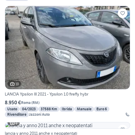
19
LANCIA Ypsilon III 2021 - Ypsilon 1.0 firefly hybr
8.950 €
Roma
(
RM
)
Usato
04/2023
37588 Km
Ibrida
Manuale
Euro 6
Rivenditore
Jazzoni Auto
4
lancia y anno 2011 anche x neopatentati