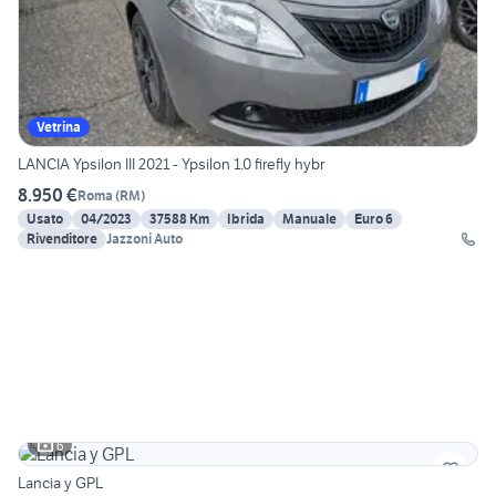
Vetrina
LANCIA Ypsilon III 2021 - Ypsilon 1.0 firefly hybr
8.950 €
Roma
(
RM
)
Usato
04/2023
37588 Km
Ibrida
Manuale
Euro 6
Rivenditore
Jazzoni Auto
6
Lancia y GPL