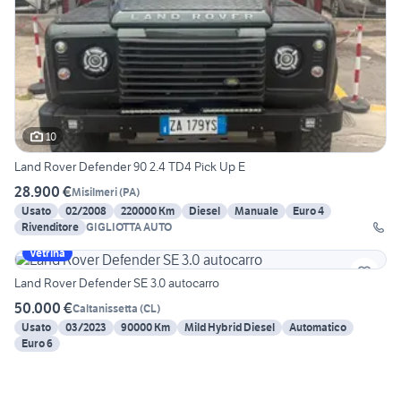
10
Land Rover Defender 90 2.4 TD4 Pick Up E
28.900 €
Misilmeri
(
PA
)
Usato
02/2008
220000 Km
Diesel
Manuale
Euro 4
Rivenditore
GIGLIOTTA AUTO
Vetrina
Land Rover Defender SE 3.0 autocarro
50.000 €
Caltanissetta
(
CL
)
Usato
03/2023
90000 Km
Mild Hybrid Diesel
Automatico
Euro 6