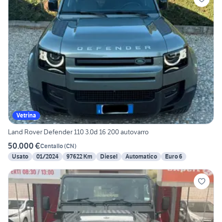
Vetrina
Land Rover Defender 110 3.0d 16 200 autovarro
50.000 €
Centallo
(
CN
)
Usato
01/2024
97622 Km
Diesel
Automatico
Euro 6