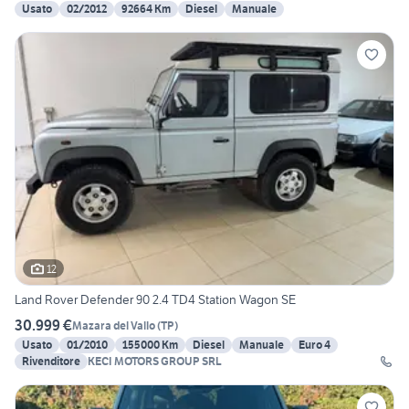
Usato
02/2012
92664 Km
Diesel
Manuale
12
Land Rover Defender 90 2.4 TD4 Station Wagon SE
30.999 €
Mazara del Vallo
(
TP
)
Usato
01/2010
155000 Km
Diesel
Manuale
Euro 4
Rivenditore
KECI MOTORS GROUP SRL