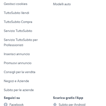
altro
Gestisci cookies
Modelli auto
Case vacanza
TuttoSubito Vendi
Uffici e Locali
TuttoSubito Compra
commerciali
Servizio TuttoSubito
elettronica
per la casa e la
sports e hobby
Servizio TuttoSubito per
persona
Informatica
Animali
Professionisti
Arredamento e
Console e
Accessori per
Casalinghi
Inserisci annuncio
Videogiochi
animali
Elettrodomestici
Promuovi annuncio
Audio/Video
Musica e Film
Giardino e Fai da te
Consigli per la vendita
Fotografia
Libri e Riviste
Abbigliamento e
Negozi e Aziende
Telefonia
Strumenti Musicali
Accessori
Subito per le aziende
Sports
Tutto per i bambini
Seguici su
Scarica gratis l'App
Biciclette
Facebook
Subito per Android