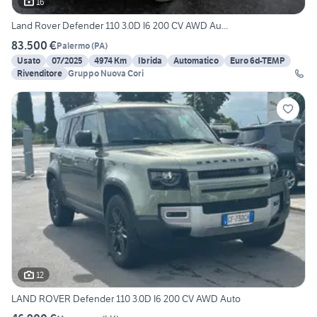
16
Land Rover Defender 110 3.0D I6 200 CV AWD Au...
83.500 €
Palermo
(
PA
)
Usato
07/2025
4974 Km
Ibrida
Automatico
Euro 6d-TEMP
Rivenditore
Gruppo Nuova Cori
12
LAND ROVER Defender 110 3.0D I6 200 CV AWD Auto