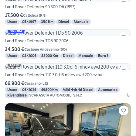
Land Rover Defender 90 300 Tdi (1997)
17.500 €
Cattolica
(
RN
)
Usato
05/1997
350 Km
Diesel
Manuale
Vetrina
Land Rover Defender TD5 90 2006
34.500 €
Castione Andevenno
(
SO
)
Usato
03/2006
88000 Km
Diesel
Manuale
Euro 3
15
Land Rover Defender 110 3.0d i6 mhev awd 200 cv au
66.900 €
Casarano
(
LE
)
Usato
06/2024
49800 Km
Mild Hybrid Diesel
Automatico
Rivenditore
SCARASCIA AUTOMOBILI S.N.C