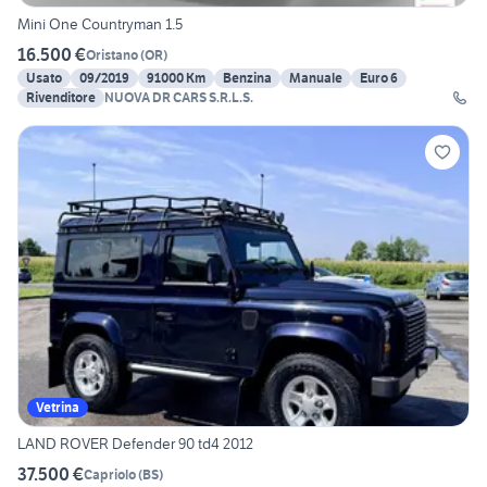
Mini One Countryman 1.5
16.500 €
Oristano
(
OR
)
Usato
09/2019
91000 Km
Benzina
Manuale
Euro 6
Rivenditore
NUOVA DR CARS S.R.L.S.
Vetrina
LAND ROVER Defender 90 td4 2012
37.500 €
Capriolo
(
BS
)