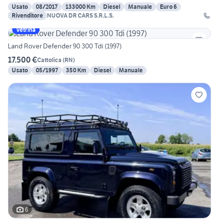
Usato
08/2017
133000 Km
Diesel
Manuale
Euro 6
Rivenditore
NUOVA DR CARS S.R.L.S.
Vetrina
Land Rover Defender 90 300 Tdi (1997)
17.500 €
Cattolica
(
RN
)
Usato
05/1997
350 Km
Diesel
Manuale
6