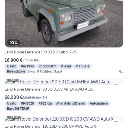
12
Land Rover Defender 90 90 2.5 turbo 85 cv
16.900 €
Empoli
(
FI
)
Usato
04/1988
250000 Km
Diesel
Manuale
Rivenditore
Brogi & Collitorti S.p.A
6
Land Rover Defender 90 3.0 D250 MHEV AWD Auto
68.000 €
Montalcino
(
SI
)
Usato
09/2025
4262 Km
Mild Hybrid Diesel
Automatico
Euro 6d-TEMP
28
Land Rover Defender 110 3.0D I6 200 CV AWD Auto X-