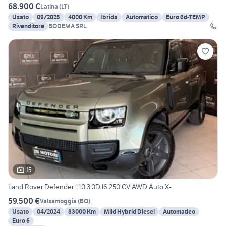
68.900 €
Latina
(
LT
)
Usato
09/2025
4000 Km
Ibrida
Automatico
Euro 6d-TEMP
Rivenditore
BODEMA SRL
15
Land Rover Defender 110 3.0D I6 250 CV AWD Auto X-
59.500 €
Valsamoggia
(
BO
)
Usato
04/2024
83000 Km
Mild Hybrid Diesel
Automatico
Euro 6