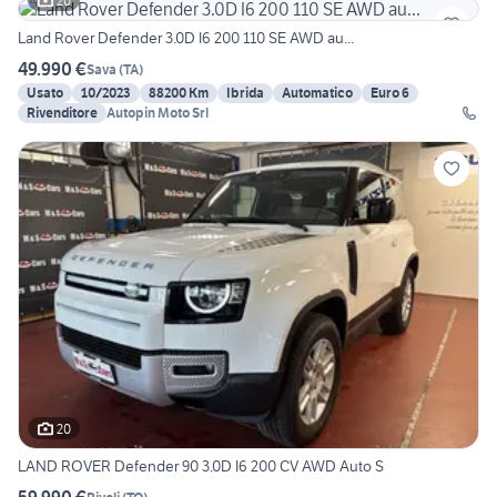
20
Land Rover Defender 3.0D I6 200 110 SE AWD au...
49.990 €
Sava
(
TA
)
Usato
10/2023
88200 Km
Ibrida
Automatico
Euro 6
Rivenditore
Autopin Moto Srl
20
LAND ROVER Defender 90 3.0D I6 200 CV AWD Auto S