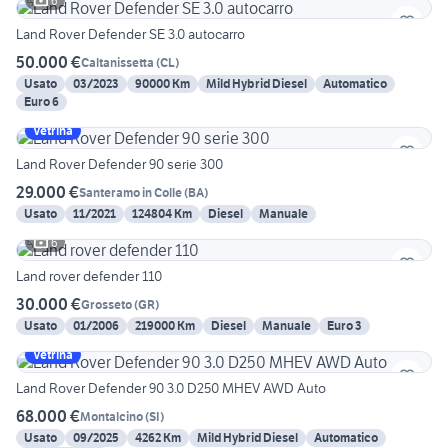
6
Land Rover Defender SE 3.0 autocarro
50.000 €
Caltanissetta
(
CL
)
Usato
03/2023
90000 Km
Mild Hybrid Diesel
Automatico
Euro 6
Vetrina
Land Rover Defender 90 serie 300
29.000 €
Santeramo in Colle
(
BA
)
Usato
11/2021
124804 Km
Diesel
Manuale
6
Land rover defender 110
30.000 €
Grosseto
(
GR
)
Usato
01/2006
219000 Km
Diesel
Manuale
Euro 3
Vetrina
Land Rover Defender 90 3.0 D250 MHEV AWD Auto
68.000 €
Montalcino
(
SI
)
Usato
09/2025
4262 Km
Mild Hybrid Diesel
Automatico