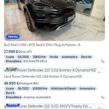
Vetrina
Byd Seal U DM-i BYD Seal U DM-i Plug-In Hybrid – 8
27.999 €
Olbia
(
OT
)
Usato
03/2025
20842 Km
Ibrida
Automatico
Euro 6e
Rivenditore
SOLMAUTO SRLS
15
Land Rover Defender 110 3.0d i6mhev X-DynamcHSE
49.890 €
Modugno
(
BA
)
Usato
09/2022
115000 Km
Mild Hybrid Diesel
Automatico
Euro 6
Rivenditore
Automax Automobili
Vetrina