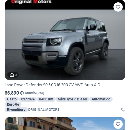
9
Land Rover Defender 90 3.0D I6 200 CV AWD Auto X-D
66.890 €
Lanuvio
(
RM
)
Usato
09/2024
8400 Km
Mild Hybrid Diesel
Automatico
Euro 6e
Rivenditore
ORIGINAL MOTORS