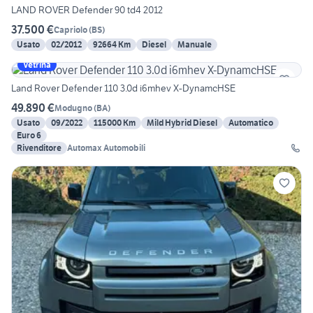
LAND ROVER Defender 90 td4 2012
37.500 €
Capriolo
(
BS
)
Usato
02/2012
92664 Km
Diesel
Manuale
Vetrina
Land Rover Defender 110 3.0d i6mhev X-DynamcHSE
49.890 €
Modugno
(
BA
)
Usato
09/2022
115000 Km
Mild Hybrid Diesel
Automatico
Euro 6
Rivenditore
Automax Automobili