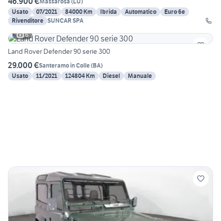
46.900 €
Massarosa
(
LU
)
Usato
07/2021
84000 Km
Ibrida
Automatico
Euro 6e
Rivenditore
SUNCAR SPA
6
Land Rover Defender 90 serie 300
29.000 €
Santeramo in Colle
(
BA
)
Usato
11/2021
124804 Km
Diesel
Manuale