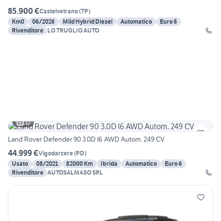
85.900 €
Castelvetrano
(
TP
)
Km0
06/2026
Mild Hybrid Diesel
Automatico
Euro 6
Rivenditore
LO TRUGLIO AUTO
17
Land Rover Defender 90 3.0D I6 AWD Autom. 249 CV
44.999 €
Vigodarzere
(
PD
)
Usato
08/2021
82000 Km
Ibrida
Automatico
Euro 6
Rivenditore
AUTOSALMASO SRL