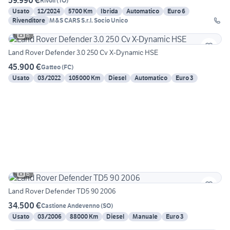
59.990 €
Rivoli
(
TO
)
Usato
12/2024
5700 Km
Ibrida
Automatico
Euro 6
Rivenditore
M&S CARS S.r.l. Socio Unico
6
Land Rover Defender 3.0 250 Cv X-Dynamic HSE
45.900 €
Gatteo
(
FC
)
Usato
03/2022
105000 Km
Diesel
Automatico
Euro 3
6
Land Rover Defender TD5 90 2006
34.500 €
Castione Andevenno
(
SO
)
Usato
03/2006
88000 Km
Diesel
Manuale
Euro 3