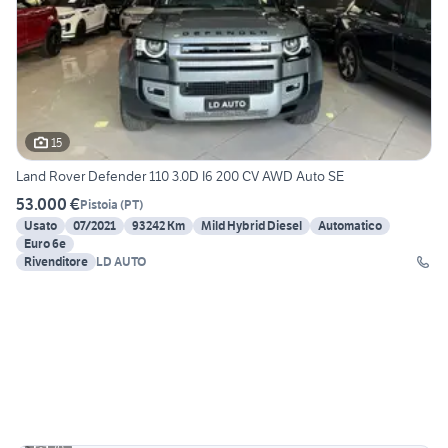
15
Land Rover Defender 110 3.0D I6 200 CV AWD Auto SE
53.000 €
Pistoia
(
PT
)
Usato
07/2021
93242 Km
Mild Hybrid Diesel
Automatico
Euro 6e
Rivenditore
LD AUTO