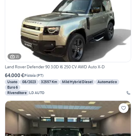
15
Land Rover Defender 90 3.0D I6 250 CV AWD Auto X-D
64.000 €
Pistoia
(
PT
)
Usato
08/2023
32557 Km
Mild Hybrid Diesel
Automatico
Euro 6
Rivenditore
LD AUTO