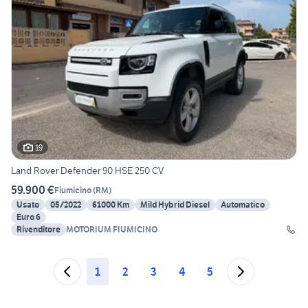
19
Land Rover Defender 90 HSE 250 CV
59.900 €
Fiumicino
(
RM
)
Usato
05/2022
61000 Km
Mild Hybrid Diesel
Automatico
Euro 6
Rivenditore
MOTORIUM FIUMICINO
1
2
3
4
5