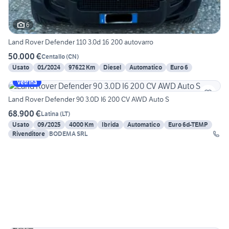
6
Land Rover Defender 110 3.0d 16 200 autovarro
50.000 €
Centallo
(
CN
)
Usato
01/2024
97622 Km
Diesel
Automatico
Euro 6
Vetrina
Land Rover Defender 90 3.0D I6 200 CV AWD Auto S
68.900 €
Latina
(
LT
)
Usato
09/2025
4000 Km
Ibrida
Automatico
Euro 6d-TEMP
Rivenditore
BODEMA SRL