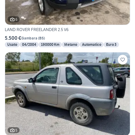
6
LAND ROVER FREELANDER 2.5 V6
5.500 €
Gambara
(
BS
)
Usato
04/2004
190000 Km
Metano
Automatico
Euro 3
5