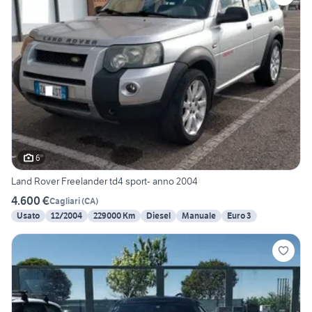
6
Land Rover Freelander td4 sport- anno 2004
4.600 €
Cagliari
(
CA
)
Usato
12/2004
229000 Km
Diesel
Manuale
Euro 3