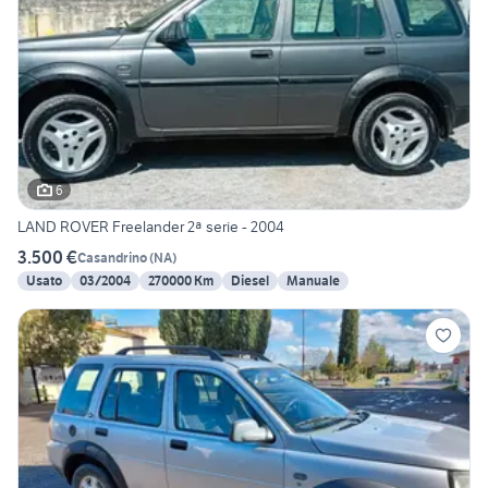
6
LAND ROVER Freelander 2ª serie - 2004
3.500 €
Casandrino
(
NA
)
Usato
03/2004
270000 Km
Diesel
Manuale