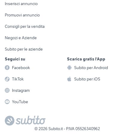
Console e
Accessori per
Casalinghi
Inserisci annuncio
Videogiochi
animali
Elettrodomestici
Promuovi annuncio
Audio/Video
Musica e Film
Giardino e Fai da te
Consigli per la vendita
Fotografia
Libri e Riviste
Abbigliamento e
Negozi e Aziende
Telefonia
Strumenti Musicali
Accessori
Subito per le aziende
Sports
Tutto per i bambini
Seguici su
Scarica gratis l'App
Biciclette
Facebook
Subito per Android
Collezionismo
TikTok
Subito per iOS
Instagram
YouTube
©
2026
Subito.it - P.IVA 05526340962