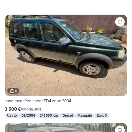
6
Land rover freelander TD4 anno 2004
3.500 €
Vittoria
(
RG
)
Usato
01/2004
248060 Km
Diesel
Manuale
Euro 3