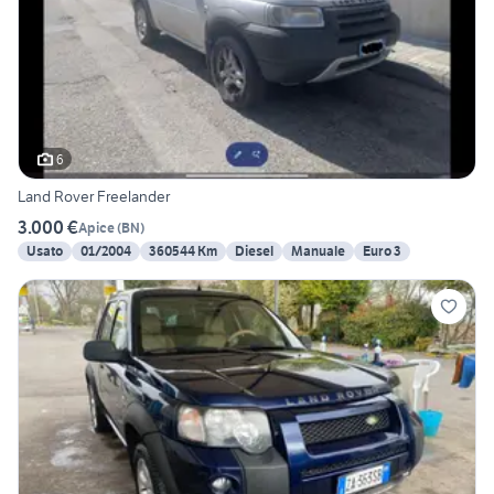
6
Land Rover Freelander
3.000 €
Apice
(
BN
)
Usato
01/2004
360544 Km
Diesel
Manuale
Euro 3