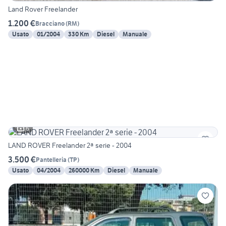
Land Rover Freelander
1.200 €
Bracciano
(
RM
)
Usato
01/2004
330 Km
Diesel
Manuale
6
LAND ROVER Freelander 2ª serie - 2004
3.500 €
Pantelleria
(
TP
)
Usato
04/2004
260000 Km
Diesel
Manuale