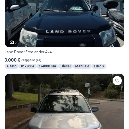
6
Land Rover Freelander 4x4
3.000 €
Reggello
(
FI
)
Usato
01/2004
174000 Km
Diesel
Manuale
Euro 3