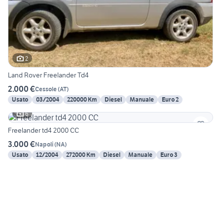
2
Land Rover Freelander Td4
2.000 €
Cessole
(
AT
)
Usato
03/2004
220000 Km
Diesel
Manuale
Euro 2
6
Freelander td4 2000 CC
3.000 €
Napoli
(
NA
)
Usato
12/2004
272000 Km
Diesel
Manuale
Euro 3