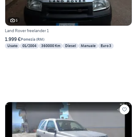
6
Land Rover freelander 1
1.999 €
Pomezia
(
RM
)
Usato
01/2004
360000 Km
Diesel
Manuale
Euro 3