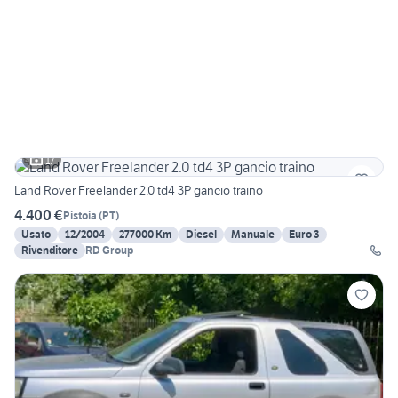
17
Land Rover Freelander 2.0 td4 3P gancio traino
4.400 €
Pistoia
(
PT
)
Usato
12/2004
277000 Km
Diesel
Manuale
Euro 3
Rivenditore
RD Group