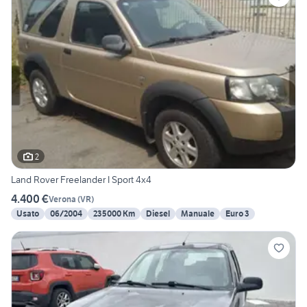
2
Land Rover Freelander I Sport 4x4
4.400 €
Verona
(
VR
)
Usato
06/2004
235000 Km
Diesel
Manuale
Euro 3