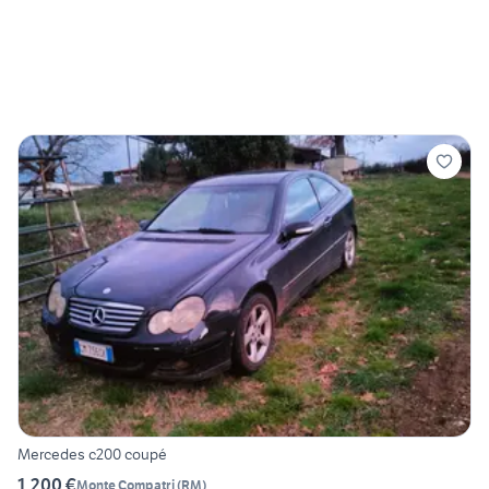
Mercedes c200 coupé
1.200 €
Monte Compatri
(
RM
)