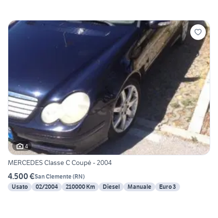
4
MERCEDES Classe C Coupé - 2004
4.500 €
San Clemente
(
RN
)
Usato
02/2004
210000 Km
Diesel
Manuale
Euro 3