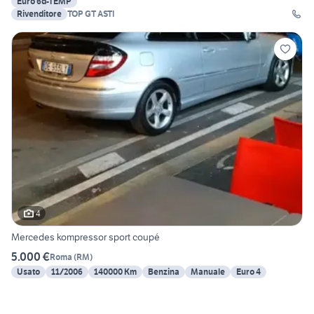
Euro 6d-TEMP
Rivenditore
TOP GT ASTI
4
Mercedes kompressor sport coupé
5.000 €
Roma
(
RM
)
Usato
11/2006
140000 Km
Benzina
Manuale
Euro 4