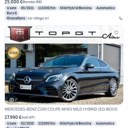
25.000 €
Boretto
(
RE
)
Usato
03/2021
113000 Km
Mild Hybrid Benzina
Automatico
Euro 6
Rivenditore
car village srl
17
MERCEDES-BENZ C200 COUPE MHEV MILD HYBRID (EQ-BOOS
27.990 €
Asti
(
AT
)
Usato
02/2020
121000 Km
Mild Hybrid Benzina
Automatico