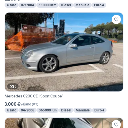
Usato
02/2004
350000 Km
Diesel
Manuale
Euro 4
6
Mercedes C200 CDI Sport Coupe’
3.000 €
Vejano
(
VT
)
Usato
04/2006
365000 Km
Diesel
Manuale
Euro 4