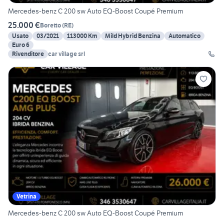
Mercedes-benz C 200 sw Auto EQ-Boost Coupé Premium
25.000 €
Boretto
(
RE
)
Usato
03/2021
113000 Km
Mild Hybrid Benzina
Automatico
Euro 6
Rivenditore
car village srl
Vetrina
Mercedes-benz C 200 sw Auto EQ-Boost Coupé Premium