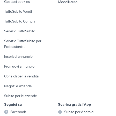
Gestisci cookies
Modelli auto
Case vacanza
TuttoSubito Vendi
Uffici e Locali
TuttoSubito Compra
commerciali
Servizio TuttoSubito
elettronica
per la casa e la
sports e hobby
Servizio TuttoSubito per
persona
Informatica
Animali
Professionisti
Arredamento e
Console e
Accessori per
Casalinghi
Inserisci annuncio
Videogiochi
animali
Elettrodomestici
Promuovi annuncio
Audio/Video
Musica e Film
Giardino e Fai da te
Consigli per la vendita
Fotografia
Libri e Riviste
Abbigliamento e
Negozi e Aziende
Telefonia
Strumenti Musicali
Accessori
Subito per le aziende
Sports
Tutto per i bambini
Seguici su
Scarica gratis l'App
Biciclette
Facebook
Subito per Android