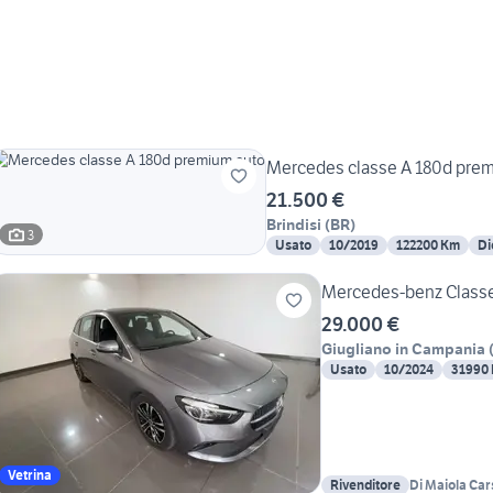
Mercedes classe A 180d pre
21.500 €
Brindisi
(
BR
)
3
Usato
10/2019
122200 Km
Di
Mercedes-benz Classe
29.000 €
Giugliano in Campania
Usato
10/2024
31990
Vetrina
Rivenditore
Di Maiola Car