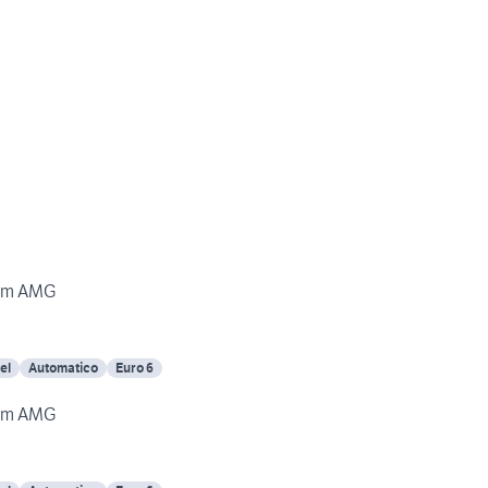
ium AMG
el
Automatico
Euro 6
ium AMG