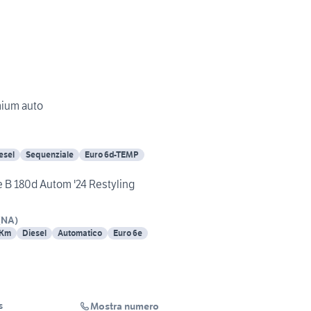
mium auto
esel
Sequenziale
Euro 6d-TEMP
 B 180d Autom '24 Restyling
(
NA
)
 Km
Diesel
Automatico
Euro 6e
Mostra numero
s