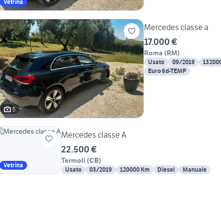
Vetrina
Mercedes classe a
17.000 €
Roma
(
RM
)
Usato
09/2019
13200
Euro 6d-TEMP
5
Mercedes classe A
22.500 €
Termoli
(
CB
)
Vetrina
Usato
03/2019
120000 Km
Diesel
Manuale