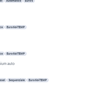
el
Automatico
Euro 6
co
Euro 6d-TEMP
co
Euro 6d-TEMP
mium auto
esel
Sequenziale
Euro 6d-TEMP