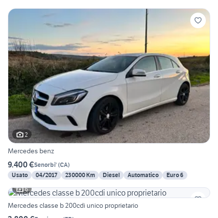
2
Mercedes benz
9.400 €
Senorbi'
(
CA
)
Usato
04/2017
230000 Km
Diesel
Automatico
Euro 6
6
Mercedes classe b 200cdi unico proprietario