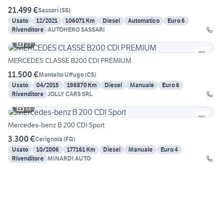
21.499 €
Sassari
(
SS
)
Usato
12/2021
106071 Km
Diesel
Automatico
Euro 6
Rivenditore
AUTOHERO SASSARI
23
MERCEDES CLASSE B200 CDI PREMIUM
11.500 €
Montalto Uffugo
(
CS
)
Usato
04/2015
198870 Km
Diesel
Manuale
Euro 6
Rivenditore
JOLLY CARS SRL
13
Mercedes-benz B 200 CDI Sport
3.300 €
Cerignola
(
FG
)
Usato
10/2006
177161 Km
Diesel
Manuale
Euro 4
Rivenditore
MINARDI AUTO