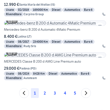
12.990 €
Santa Maria del Molise
(
IS
)
Usato
02/2019
169000 Km
Diesel
Automatico
Euro 6
Rivenditore
Carpino Group
20
Mercedes-benz B 200 d Automatic 4Matic Premium
8.400 €
Latina
(
LT
)
Usato
08/2017
234000 Km
Diesel
Automatico
Euro 6
Rivenditore
Rudy Srls
14
MERCEDES Classe B 200 d AMG Line Premium auto
29.000 €
Padova
(
PD
)
Usato
08/2024
8428 Km
Diesel
Automatico
Euro 6
Rivenditore
Autoteam
1
2
3
4
5