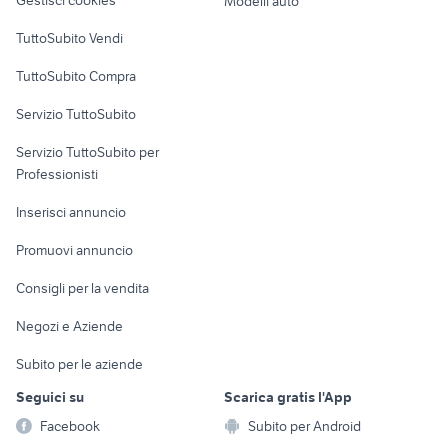
Gestisci cookies
Modelli auto
Case vacanza
TuttoSubito Vendi
Uffici e Locali
TuttoSubito Compra
commerciali
Servizio TuttoSubito
elettronica
per la casa e la
sports e hobby
Servizio TuttoSubito per
persona
Informatica
Animali
Professionisti
Arredamento e
Console e
Accessori per
Casalinghi
Inserisci annuncio
Videogiochi
animali
Elettrodomestici
Promuovi annuncio
Audio/Video
Musica e Film
Giardino e Fai da te
Consigli per la vendita
Fotografia
Libri e Riviste
Abbigliamento e
Negozi e Aziende
Telefonia
Strumenti Musicali
Accessori
Subito per le aziende
Sports
Tutto per i bambini
Seguici su
Scarica gratis l'App
Biciclette
Facebook
Subito per Android