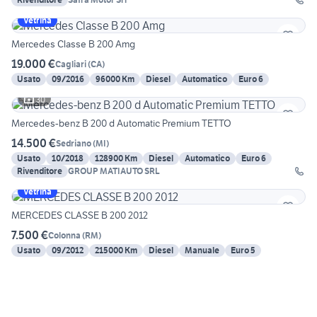
Vetrina
Mercedes Classe B 200 Amg
19.000 €
Cagliari
(
CA
)
Usato
09/2016
96000 Km
Diesel
Automatico
Euro 6
30
Mercedes-benz B 200 d Automatic Premium TETTO
14.500 €
Sedriano
(
MI
)
Usato
10/2018
128900 Km
Diesel
Automatico
Euro 6
Rivenditore
GROUP MATIAUTO SRL
Vetrina
MERCEDES CLASSE B 200 2012
7.500 €
Colonna
(
RM
)
Usato
09/2012
215000 Km
Diesel
Manuale
Euro 5