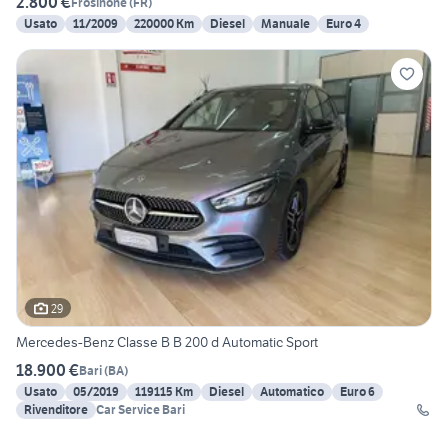
2.800 €
Frosinone
(
FR
)
Usato
11/2009
220000 Km
Diesel
Manuale
Euro 4
29
Mercedes-Benz Classe B B 200 d Automatic Sport
18.900 €
Bari
(
BA
)
Usato
05/2019
119115 Km
Diesel
Automatico
Euro 6
Rivenditore
Car Service Bari