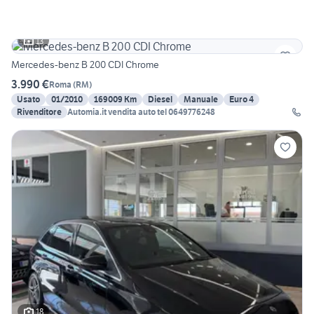
13
Mercedes-benz B 200 CDI Chrome
3.990 €
Roma
(
RM
)
Usato
01/2010
169009 Km
Diesel
Manuale
Euro 4
Rivenditore
Automia.it vendita auto tel 0649776248
18