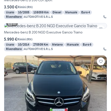
Mercedes-benz B 200 CDI Sport
3.500 €
Rimini
(
RN
)
Usato
10/2005
138059 Km
Diesel
Manuale
Euro 4
Rivenditore
AUTOMOTIVE S.R.L.S
30
Mercedes-benz B 200 NGD Executive Gancio Traino
5.990 €
Rimini
(
RN
)
Usato
10/2014
270509 Km
Metano
Manuale
Euro 6
Rivenditore
AUTOMOTIVE S.R.L.S