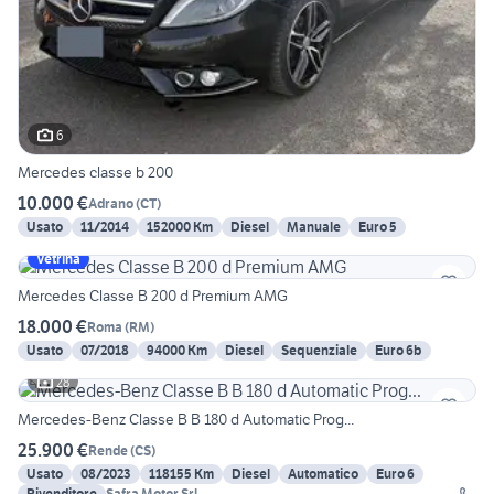
6
Mercedes classe b 200
10.000 €
Adrano
(
CT
)
Usato
11/2014
152000 Km
Diesel
Manuale
Euro 5
Vetrina
Mercedes Classe B 200 d Premium AMG
18.000 €
Roma
(
RM
)
Usato
07/2018
94000 Km
Diesel
Sequenziale
Euro 6b
28
Mercedes-Benz Classe B B 180 d Automatic Prog...
25.900 €
Rende
(
CS
)
Usato
08/2023
118155 Km
Diesel
Automatico
Euro 6
Rivenditore
Safra Motor Srl