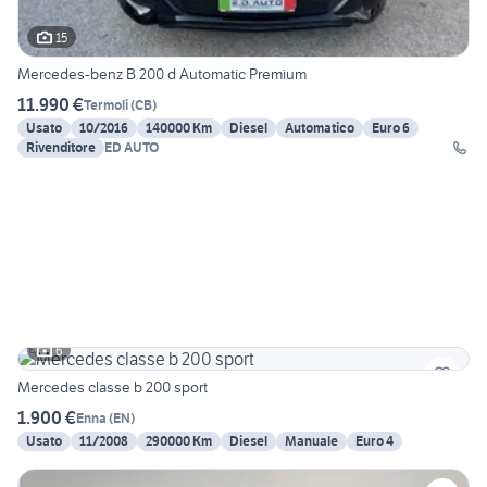
15
Mercedes-benz B 200 d Automatic Premium
11.990 €
Termoli
(
CB
)
Usato
10/2016
140000 Km
Diesel
Automatico
Euro 6
Rivenditore
ED AUTO
6
Mercedes classe b 200 sport
1.900 €
Enna
(
EN
)
Usato
11/2008
290000 Km
Diesel
Manuale
Euro 4