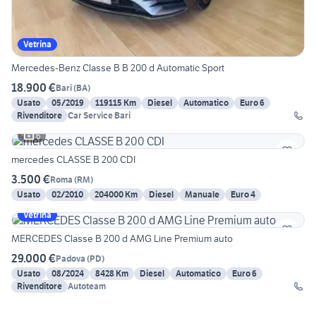
Vetrina
Mercedes-Benz Classe B B 200 d Automatic Sport
18.900 €
Bari
(
BA
)
Usato
05/2019
119115 Km
Diesel
Automatico
Euro 6
Rivenditore
Car Service Bari
6
mercedes CLASSE B 200 CDI
3.500 €
Roma
(
RM
)
Usato
02/2010
204000 Km
Diesel
Manuale
Euro 4
Vetrina
MERCEDES Classe B 200 d AMG Line Premium auto
29.000 €
Padova
(
PD
)
Usato
08/2024
8428 Km
Diesel
Automatico
Euro 6
Rivenditore
Autoteam