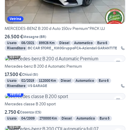
Vetrina
MERCEDES-BENZ B 200 d Auto 150cv Premium*PACK LU
26.500 €
Mesagne
(
BR
)
Usato
08/2021
89926 Km
Diesel
Automatico
Euro 6
Rivenditore
BC CAR STORE _ KM0GruppoFCA-Aziendali GARANTITE
23
Mercedes-benz B 200 d Automatic Premium
17.500 €
Chiusi
(
SI
)
Usato
02/2019
112000 Km
Diesel
Automatico
Euro 6
Rivenditore
VS GARAGE
Vetrina
Mercedes classe B 200 sport
2.750 €
Cosenza
(
CS
)
Usato
04/2009
270000 Km
Diesel
Automatico
Euro 5
26