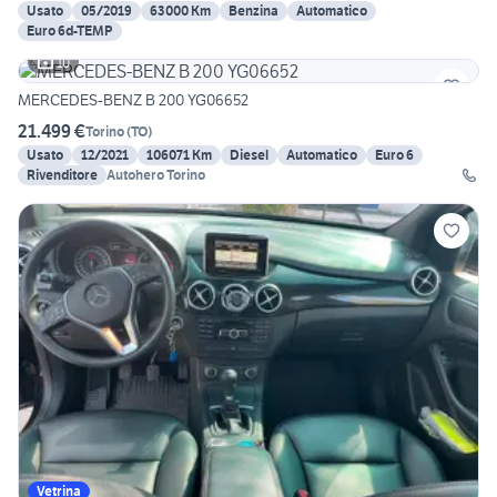
Usato
05/2019
63000 Km
Benzina
Automatico
Euro 6d-TEMP
10
MERCEDES-BENZ B 200 YG06652
21.499 €
Torino
(
TO
)
Usato
12/2021
106071 Km
Diesel
Automatico
Euro 6
Rivenditore
Autohero Torino
Vetrina