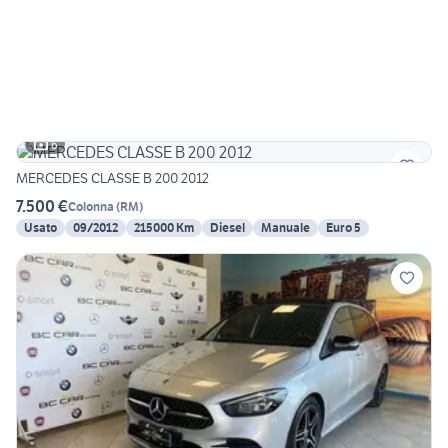
6
MERCEDES CLASSE B 200 2012
7.500 €
Colonna
(
RM
)
Usato
09/2012
215000 Km
Diesel
Manuale
Euro 5