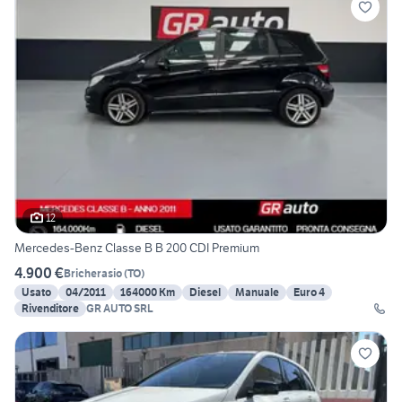
12
Mercedes-Benz Classe B B 200 CDI Premium
4.900 €
Bricherasio
(
TO
)
Usato
04/2011
164000 Km
Diesel
Manuale
Euro 4
Rivenditore
GR AUTO SRL