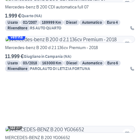
Mercedes-benz B 200 CDI automatica full 07
1.999 €
Quarto
(
NA
)
Usato
02/2007
189999 Km
Diesel
Automatico
Euro 4
Rivenditore
RS AUTO QUARTO
Vetrina
Mercedes-benz B 200 d 2.1 136cv Premium - 2018
11.999 €
Giugliano in Campania
(
NA
)
Usato
03/2018
163000 Km
Diesel
Automatico
Euro 6
Rivenditore
PAROLAUTO DI LETIZIA FORTUNA
10
MERCEDES-BENZ B 200 YG06652