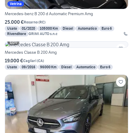
Vetrina
Mercedes-benz B 200 d Automatic Premium Amg
25.000 €
Rosarno
(
RC
)
Usato
01/2020
105000 Km
Diesel
Automatico
Euro 6
Rivenditore
GRIMI AUTO s.n.c
6
Mercedes Classe B 200 Amg
19.000 €
Cagliari
(
CA
)
Usato
09/2016
96000 Km
Diesel
Automatico
Euro 6