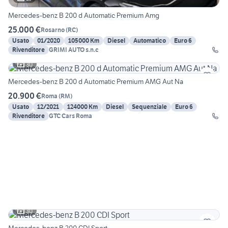
Mercedes-benz B 200 d Automatic Premium Amg
25.000 €
Rosarno
(
RC
)
Usato
01/2020
105000 Km
Diesel
Automatico
Euro 6
Rivenditore
GRIMI AUTO s.n.c
30
Mercedes-benz B 200 d Automatic Premium AMG Aut Na
20.900 €
Roma
(
RM
)
Usato
12/2021
124000 Km
Diesel
Sequenziale
Euro 6
Rivenditore
GTC Cars Roma
30