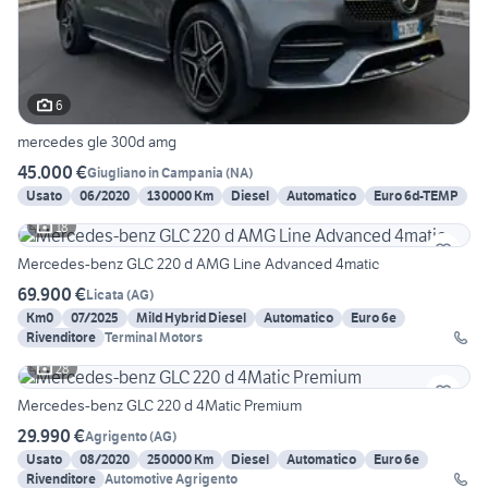
6
mercedes gle 300d amg
45.000 €
Giugliano in Campania
(
NA
)
Usato
06/2020
130000 Km
Diesel
Automatico
Euro 6d-TEMP
18
Mercedes-benz GLC 220 d AMG Line Advanced 4matic
69.900 €
Licata
(
AG
)
Km0
07/2025
Mild Hybrid Diesel
Automatico
Euro 6e
Rivenditore
Terminal Motors
28
Mercedes-benz GLC 220 d 4Matic Premium
29.990 €
Agrigento
(
AG
)
Usato
08/2020
250000 Km
Diesel
Automatico
Euro 6e
Rivenditore
Automotive Agrigento