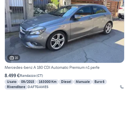
16
Mercedes-benz A 180 CDI Automatic Premium n1 perfe
8.499 €
Randazzo
(
CT
)
Usato
09/2015
163000 Km
Diesel
Manuale
Euro 6
Rivenditore
DAFTGAMES