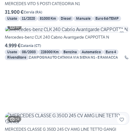
MERCEDES VITO 5 POSTI CATEGORIA N1
31.900 €
Cervia
(
RA
)
Usato
11/2020
81000 Km
Diesel
Manuale
Euro 6d-TEMP
30
Mercedes-benz CLK 240 Cabrio Avantgarde CAPPOTTA N
4.999 €
Catania
(
CT
)
Usato
08/2003
228000 Km
Benzina
Automatico
Euro 4
Rivenditore
ZAMPOGNAUTO CATANIA VIA SIENA N1 - E RAMACCA
24
MERCEDES CLASSE G 350D 245 CV AMG LINE TETTO GANGI