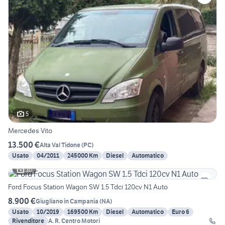
5
Mercedes Vito
13.500 €
Alta Val Tidone
(
PC
)
Usato
04/2011
245000 Km
Diesel
Automatico
30
Ford Focus Station Wagon SW 1.5 Tdci 120cv N1 Auto
8.900 €
Giugliano in Campania
(
NA
)
Usato
10/2019
169500 Km
Diesel
Automatico
Euro 6
Rivenditore
A. R. Centro Motori