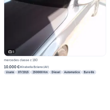
5
mercedes classe c 180
10.000 €
Mirabella Eclano
(
AV
)
Usato
07/2015
250000 Km
Diesel
Automatico
Euro 6b