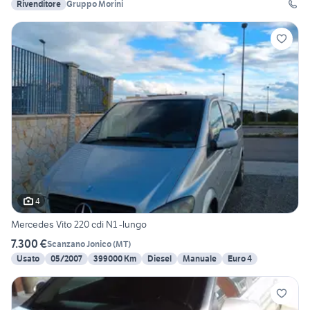
Rivenditore
Gruppo Morini
4
Mercedes Vito 220 cdi N1 -lungo
7.300 €
Scanzano Jonico
(
MT
)
Usato
05/2007
399000 Km
Diesel
Manuale
Euro 4