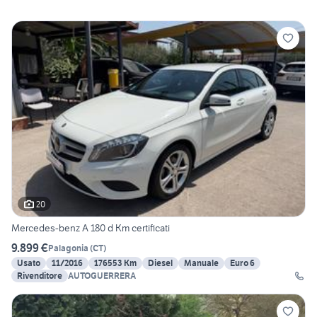
20
Mercedes-benz A 180 d Km certificati
9.899 €
Palagonia
(
CT
)
Usato
11/2016
176553 Km
Diesel
Manuale
Euro 6
Rivenditore
AUTOGUERRERA