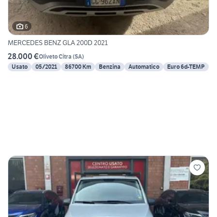
6
MERCEDES BENZ GLA 200D 2021
28.000 €
Oliveto Citra
(
SA
)
Usato
05/2021
86700 Km
Benzina
Automatico
Euro 6d-TEMP