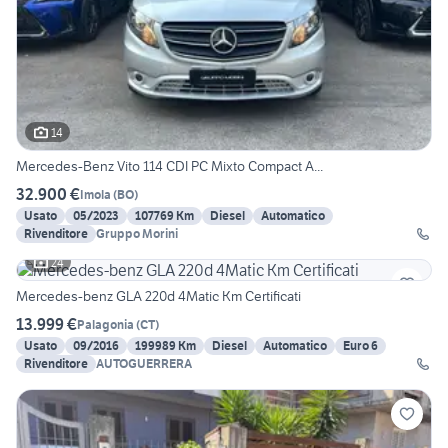
14
Mercedes-Benz Vito 114 CDI PC Mixto Compact A...
32.900 €
Imola
(
BO
)
Usato
05/2023
107769 Km
Diesel
Automatico
Rivenditore
Gruppo Morini
24
Mercedes-benz GLA 220d 4Matic Km Certificati
13.999 €
Palagonia
(
CT
)
Usato
09/2016
199989 Km
Diesel
Automatico
Euro 6
Rivenditore
AUTOGUERRERA