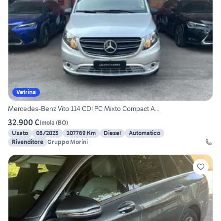
Vetrina
Mercedes-Benz Vito 114 CDI PC Mixto Compact A...
32.900 €
Imola
(
BO
)
Usato
05/2023
107769 Km
Diesel
Automatico
Rivenditore
Gruppo Morini