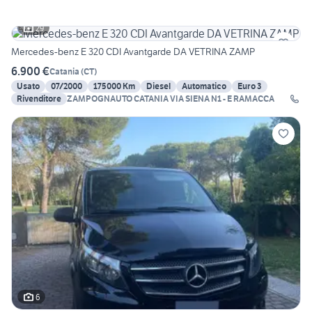
29
Mercedes-benz E 320 CDI Avantgarde DA VETRINA ZAMP
6.900 €
Catania
(
CT
)
Usato
07/2000
175000 Km
Diesel
Automatico
Euro 3
Rivenditore
ZAMPOGNAUTO CATANIA VIA SIENA N1 - E RAMACCA
6