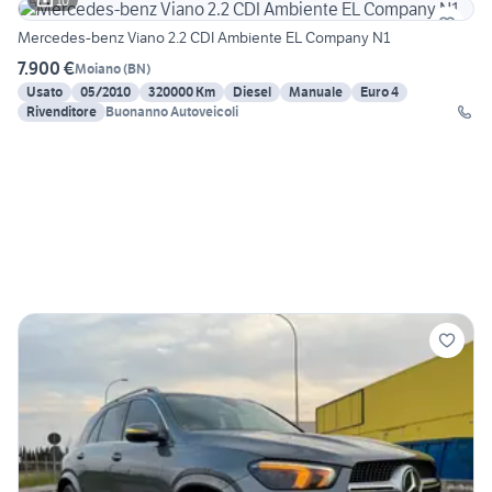
10
Mercedes-benz Viano 2.2 CDI Ambiente EL Company N1
7.900 €
Moiano
(
BN
)
Usato
05/2010
320000 Km
Diesel
Manuale
Euro 4
Rivenditore
Buonanno Autoveicoli