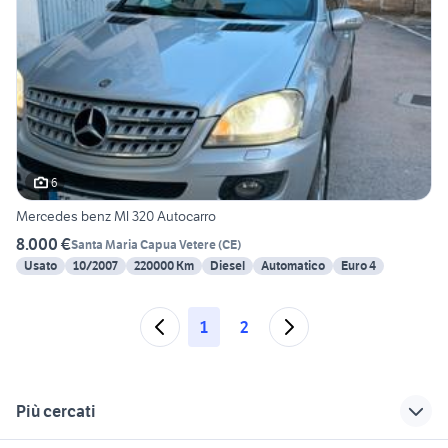
6
Mercedes benz Ml 320 Autocarro
8.000 €
Santa Maria Capua Vetere
(
CE
)
Usato
10/2007
220000 Km
Diesel
Automatico
Euro 4
1
2
Più cercati