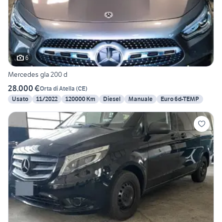
6
Mercedes gla 200 d
28.000 €
Orta di Atella
(
CE
)
Usato
11/2022
120000 Km
Diesel
Manuale
Euro 6d-TEMP