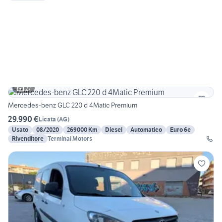
27
Mercedes-benz GLC 220 d 4Matic Premium
29.990 €
Licata
(
AG
)
Usato
08/2020
269000 Km
Diesel
Automatico
Euro 6e
Rivenditore
Terminal Motors