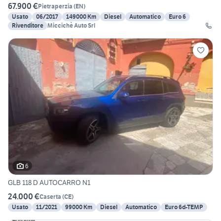
67.900 €
Pietraperzia
(
EN
)
Usato
06/2017
149000 Km
Diesel
Automatico
Euro 6
Rivenditore
Miccichè Auto Srl
6
GLB 118 D AUTOCARRO N1
24.000 €
Caserta
(
CE
)
Usato
11/2021
99000 Km
Diesel
Automatico
Euro 6d-TEMP