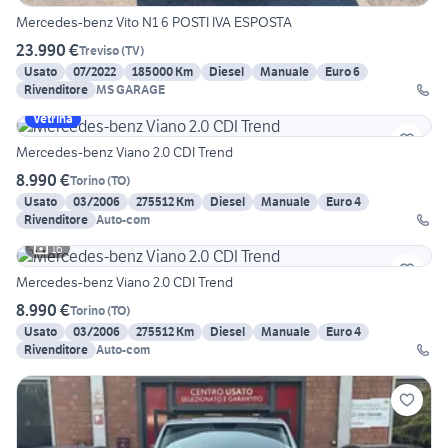
Mercedes-benz Vito N1 6 POSTI IVA ESPOSTA
23.990 €
Treviso
(
TV
)
Usato
07/2022
185000 Km
Diesel
Manuale
Euro 6
Rivenditore
MS GARAGE
Vetrina
Mercedes-benz Viano 2.0 CDI Trend
8.990 €
Torino
(
TO
)
Usato
03/2006
275512 Km
Diesel
Manuale
Euro 4
Rivenditore
Auto-com
16
Mercedes-benz Viano 2.0 CDI Trend
8.990 €
Torino
(
TO
)
Usato
03/2006
275512 Km
Diesel
Manuale
Euro 4
Rivenditore
Auto-com