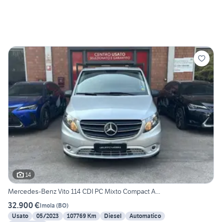
14
Mercedes-Benz Vito 114 CDI PC Mixto Compact A...
32.900 €
Imola
(
BO
)
Usato
05/2023
107769 Km
Diesel
Automatico