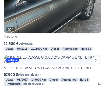
6
C 180 d N1
12.500 €
Osimo
(
AN
)
Usato
07/2016
2016000 Km
Diesel
Automatico
Euro 6b
Vetrina
MERCEDES CLASSE G 350D 245 CV AMG LINE TETTO GANGI
67.900 €
Pietraperzia
(
EN
)
Usato
06/2017
149000 Km
Diesel
Automatico
Euro 6
Rivenditore
Miccichè Auto Srl