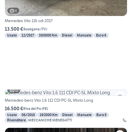
6
Mercedes Vito 116 cdi 2017
13.500 €
Susegana
(
TV
)
Usato
12/2017
380000 Km
Diesel
Manuale
Euro 6
11
Mercedes-benz Vito 1.6 111 CDI PC-SL Mixto Long
16.500 €
Riva del Po
(
FE
)
Usato
06/2015
192000 Km
Diesel
Manuale
Euro 5
Rivenditore
MECCANICHE MENEGATTI