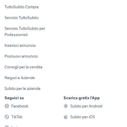
Uffici e Locali
TuttoSubito Compra
commerciali
Servizio TuttoSubito
elettronica
per la casa e la
sports e hobby
Servizio TuttoSubito per
persona
Informatica
Animali
Professionisti
Arredamento e
Console e
Accessori per
Casalinghi
Inserisci annuncio
Videogiochi
animali
Elettrodomestici
Promuovi annuncio
Audio/Video
Musica e Film
Giardino e Fai da te
Consigli per la vendita
Fotografia
Libri e Riviste
Abbigliamento e
Negozi e Aziende
Telefonia
Strumenti Musicali
Accessori
Subito per le aziende
Sports
Tutto per i bambini
Seguici su
Scarica gratis l'App
Biciclette
Facebook
Subito per Android
Collezionismo
TikTok
Subito per iOS