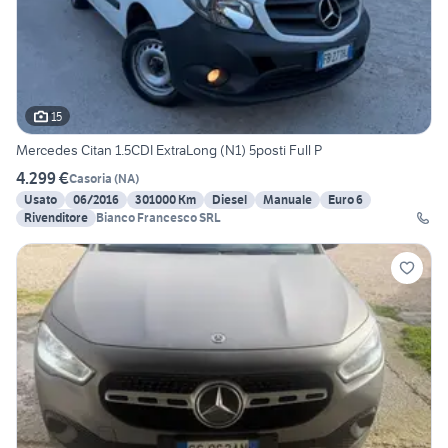
15
Mercedes Citan 1.5CDI ExtraLong (N1) 5posti Full P
4.299 €
Casoria
(
NA
)
Usato
06/2016
301000 Km
Diesel
Manuale
Euro 6
Rivenditore
Bianco Francesco SRL