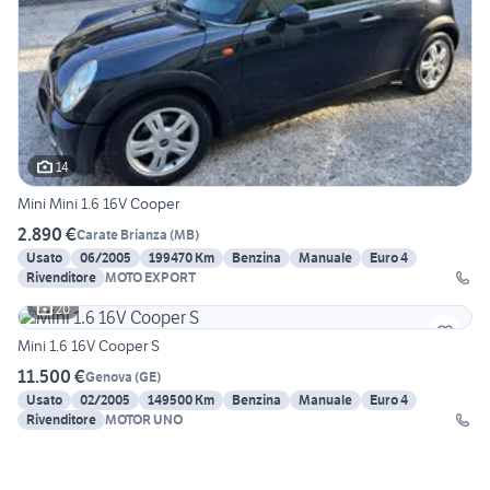
14
Mini Mini 1.6 16V Cooper
2.890 €
Carate Brianza
(
MB
)
Usato
06/2005
199470 Km
Benzina
Manuale
Euro 4
Rivenditore
MOTO EXPORT
20
Mini 1.6 16V Cooper S
11.500 €
Genova
(
GE
)
Usato
02/2005
149500 Km
Benzina
Manuale
Euro 4
Rivenditore
MOTOR UNO