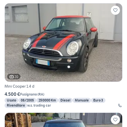
20
Mini Cooper 1.4 d
4.500 €
Fusignano
(
RA
)
Usato
08/2005
250000 Km
Diesel
Manuale
Euro 3
Rivenditore
w.s. trading car