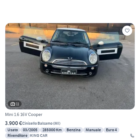
11
Mini 1.6 16V Cooper
3.900 €
Cinisello Balsamo
(
MI
)
Usato
03/2005
285000 Km
Benzina
Manuale
Euro 4
Rivenditore
KING CAR