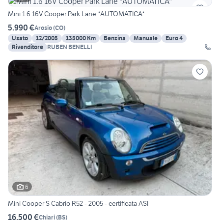
Mini 1.6 16V Cooper Park Lane *AUTOMATICA*
5.990 €
Arosio
(
CO
)
Usato
12/2005
135000 Km
Benzina
Manuale
Euro 4
Rivenditore
RUBEN BENELLI
6
Mini Cooper S Cabrio R52 - 2005 - certificata ASI
16.500 €
Chiari
(
BS
)