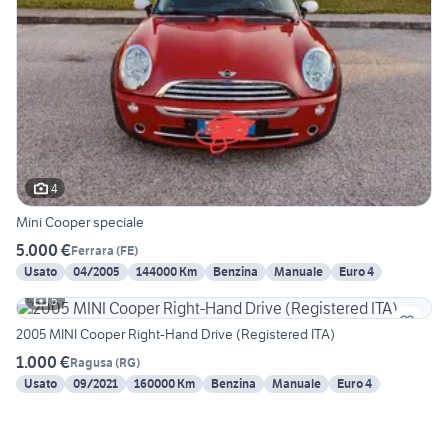
4
Mini Cooper speciale
5.000 €
Ferrara
(
FE
)
Usato
04/2005
144000 Km
Benzina
Manuale
Euro 4
5
2005 MINI Cooper Right-Hand Drive (Registered ITA)
1.000 €
Ragusa
(
RG
)
Usato
09/2021
160000 Km
Benzina
Manuale
Euro 4