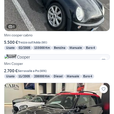
6
Mini cooper cabrio
5.500 €
Trezzo sull'Adda
(
MI
)
Usato
02/2005
133000 Km
Benzina
Manuale
Euro 4
6
Mini Cooper
2.700 €
Serravalle a Po
(
MN
)
Usato
11/2005
208000 Km
Diesel
Manuale
Euro 4