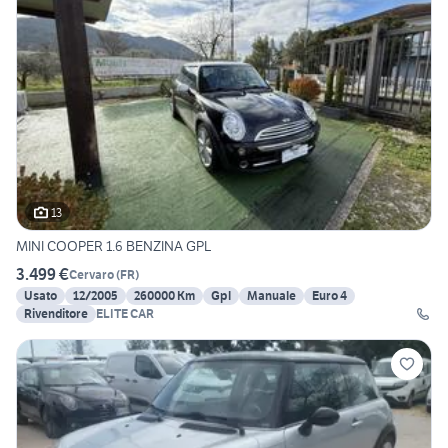
13
MINI COOPER 1.6 BENZINA GPL
3.499 €
Cervaro
(
FR
)
Usato
12/2005
260000 Km
Gpl
Manuale
Euro 4
Rivenditore
ELITE CAR