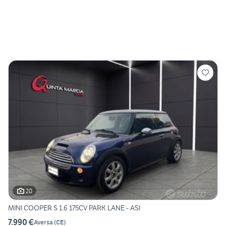
20
MINI COOPER S 1.6 175CV PARK LANE - ASI
7.990 €
Aversa
(
CE
)