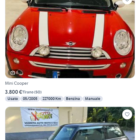
6
Mini Cooper
3.800 €
Tirano
(
SO
)
Usato
05/2005
227000 Km
Benzina
Manuale