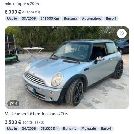
mini cooper s 2005
6.000 €
Milano
(
MI
)
Usato
08/2005
146000 Km
Benzina
Automatico
Euro 4
6
Mini cooper 1.6 benzina anno 2005
2.500 €
Ischitella
(
FG
)
Usato
04/2005
211000 Km
Benzina
Manuale
Euro 4