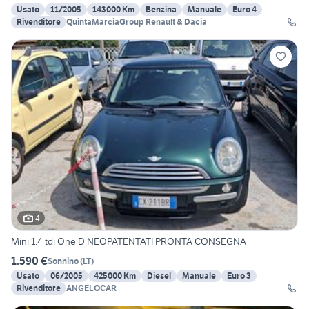
Usato
11/2005
143000 Km
Benzina
Manuale
Euro 4
Rivenditore
QuintaMarciaGroup Renault & Dacia
4
Mini 1.4 tdi One D NEOPATENTATI PRONTA CONSEGNA
1.590 €
Sonnino
(
LT
)
Usato
06/2005
425000 Km
Diesel
Manuale
Euro 3
Rivenditore
ANGELOCAR