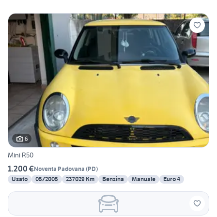
6
Mini R50
1.200 €
Noventa Padovana
(
PD
)
Usato
05/2005
237029 Km
Benzina
Manuale
Euro 4