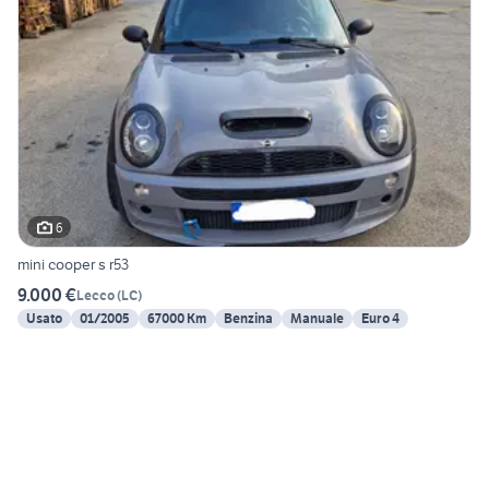
6
mini cooper s r53
9.000 €
Lecco
(
LC
)
Usato
01/2005
67000 Km
Benzina
Manuale
Euro 4