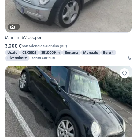
8
Mini 1.6 16V Cooper
3.000 €
San Michele Salentino
(
BR
)
Usato
01/2005
191000 Km
Benzina
Manuale
Euro 4
Rivenditore
Pronto Car Sud