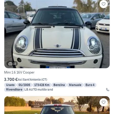
18
Mini 1.6 16V Cooper
3.700 €
Aci Sant'Antonio
(
CT
)
Usato
01/2005
173428 Km
Benzina
Manuale
Euro 4
Rivenditore
LB AUTO multibrand