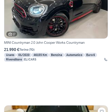
17
MINI Countryman 2.0 John Cooper Works Countryman
21.990 €
Torino
(
TO
)
Usato
01/2020
46155 Km
Benzina
Automatico
Euro 6
Rivenditore
ELICARS