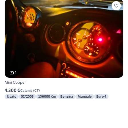
2
Mini Cooper
4.300 €
Catania
(
CT
)
Usato
07/2005
136000 Km
Benzina
Manuale
Euro 4