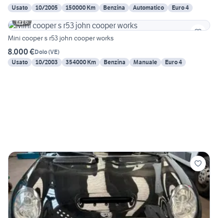
Usato
10/2005
150000 Km
Benzina
Automatico
Euro 4
6
Mini cooper s r53 john cooper works
8.000 €
Dolo
(
VE
)
Usato
10/2003
354000 Km
Benzina
Manuale
Euro 4