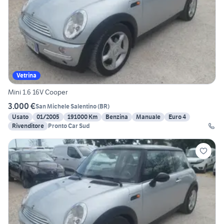
Vetrina
Mini 1.6 16V Cooper
3.000 €
San Michele Salentino
(
BR
)
Usato
01/2005
191000 Km
Benzina
Manuale
Euro 4
Rivenditore
Pronto Car Sud