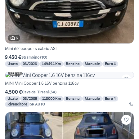
6
Mini r52 cooper s cabrio ASI
9.450 €
Strambino
(
TO
)
Usato
03/2026
149494 Km
Benzina
Manuale
Euro 4
30
MINI Mini Cooper 1.6 16V benzina 116cv
4.500 €
Cava de' Tirreni
(
SA
)
Usato
03/2005
118000 Km
Benzina
Manuale
Euro 4
Rivenditore
SR AUTO