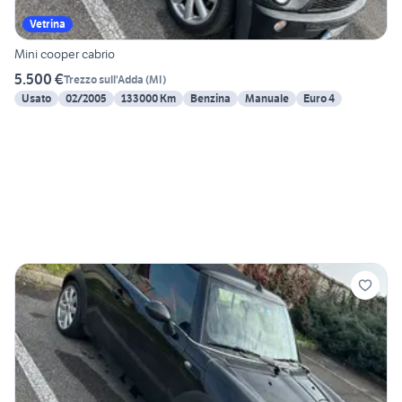
Vetrina
Mini cooper cabrio
5.500 €
Trezzo sull'Adda
(
MI
)
Usato
02/2005
133000 Km
Benzina
Manuale
Euro 4