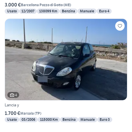
3.000 €
Barcellona Pozzo di Gotto
(
ME
)
Usato
12/2007
138099 Km
Benzina
Manuale
Euro 4
4
Lancia y
1.700 €
Marsala
(
TP
)
Usato
03/2006
115000 Km
Benzina
Manuale
Euro 3