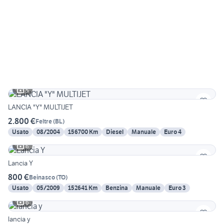
5
LANCIA "Y" MULTIJET
2.800 €
Feltre
(
BL
)
Usato
08/2004
156700 Km
Diesel
Manuale
Euro 4
6
Lancia Y
800 €
Beinasco
(
TO
)
Usato
05/2009
152641 Km
Benzina
Manuale
Euro 3
6
lancia y