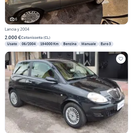
6
Lancia y 2004
2.000 €
Caltanissetta
(
CL
)
Usato
06/2004
194000 Km
Benzina
Manuale
Euro 3