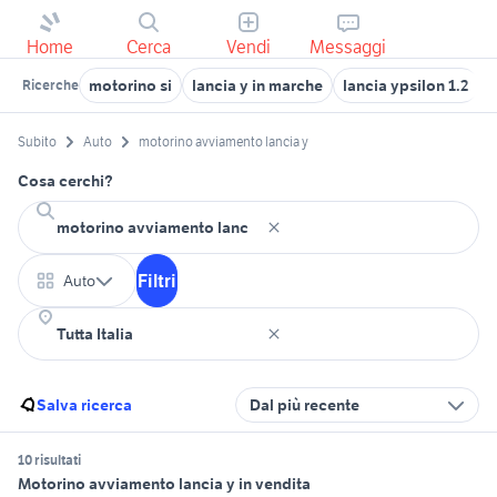
Home
Cerca
Vendi
Messaggi
motorino si
lancia y in marche
lancia ypsilon 1.2
m
Ricerche
Subito
Auto
motorino avviamento lancia y
Cosa cerchi?
Filtri
Auto
Salva ricerca
Dal più recente
10 risultati
Motorino avviamento lancia y in vendita