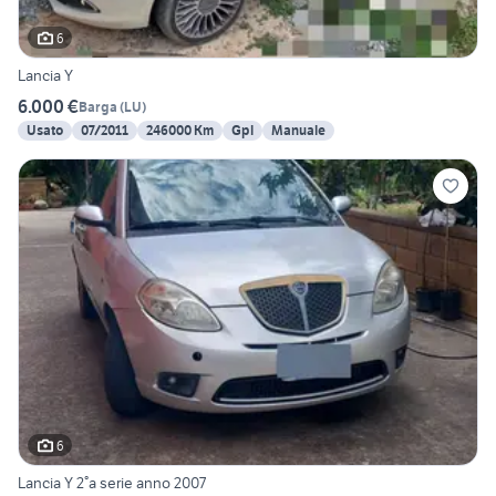
6
Lancia Y
6.000 €
Barga
(
LU
)
Usato
07/2011
246000 Km
Gpl
Manuale
6
Lancia Y 2°a serie anno 2007