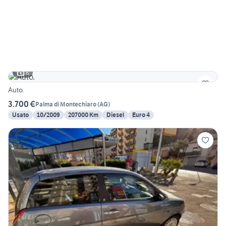
6
Auto.
3.700 €
Palma di Montechiaro
(
AG
)
Usato
10/2009
207000 Km
Diesel
Euro 4