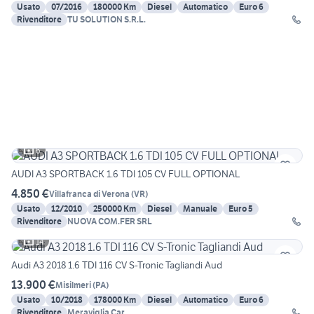
Usato
07/2016
180000 Km
Diesel
Automatico
Euro 6
Rivenditore
TU SOLUTION S.R.L.
6
AUDI A3 SPORTBACK 1.6 TDI 105 CV FULL OPTIONAL
4.850 €
Villafranca di Verona
(
VR
)
Usato
12/2010
250000 Km
Diesel
Manuale
Euro 5
Rivenditore
NUOVA COM.FER SRL
14
Audi A3 2018 1.6 TDI 116 CV S-Tronic Tagliandi Aud
13.900 €
Misilmeri
(
PA
)
Usato
10/2018
178000 Km
Diesel
Automatico
Euro 6
Rivenditore
Meraviglia Car