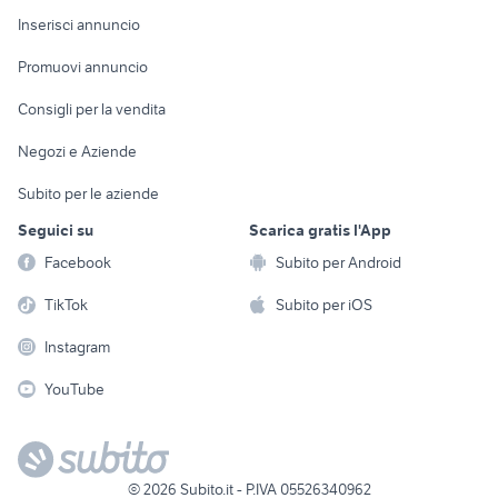
Console e
Accessori per
Casalinghi
Inserisci annuncio
Videogiochi
animali
Elettrodomestici
Promuovi annuncio
Audio/Video
Musica e Film
Giardino e Fai da te
Consigli per la vendita
Fotografia
Libri e Riviste
Abbigliamento e
Negozi e Aziende
Telefonia
Strumenti Musicali
Accessori
Subito per le aziende
Sports
Tutto per i bambini
Seguici su
Scarica gratis l'App
Biciclette
Facebook
Subito per Android
Collezionismo
TikTok
Subito per iOS
Instagram
YouTube
©
2026
Subito.it - P.IVA 05526340962