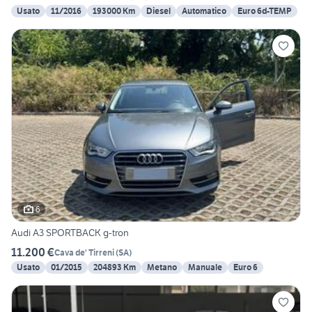
Usato
11/2016
193000 Km
Diesel
Automatico
Euro 6d-TEMP
6
Audi A3 SPORTBACK g-tron
11.200 €
Cava de' Tirreni
(
SA
)
Usato
01/2015
204893 Km
Metano
Manuale
Euro 6