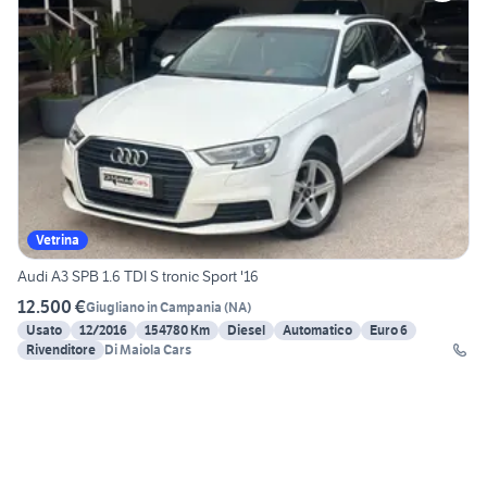
Vetrina
Audi A3 SPB 1.6 TDI S tronic Sport '16
12.500 €
Giugliano in Campania
(
NA
)
Usato
12/2016
154780 Km
Diesel
Automatico
Euro 6
Rivenditore
Di Maiola Cars