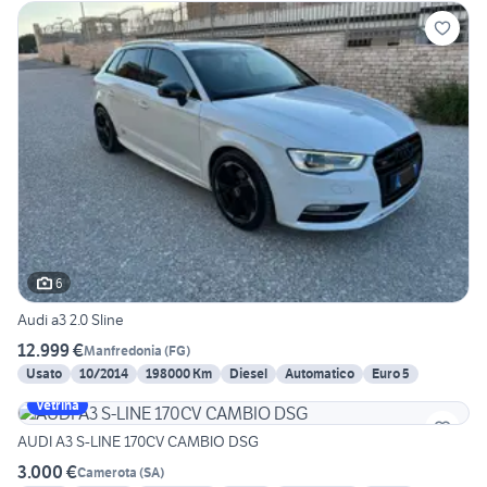
6
Audi a3 2.0 Sline
12.999 €
Manfredonia
(
FG
)
Usato
10/2014
198000 Km
Diesel
Automatico
Euro 5
Vetrina
AUDI A3 S-LINE 170CV CAMBIO DSG
3.000 €
Camerota
(
SA
)