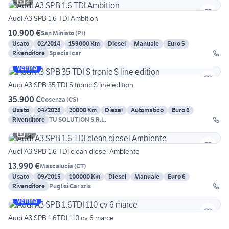
8
Audi A3 SPB 1.6 TDI Ambition
10.900 €
San Miniato
(
PI
)
Usato
02/2014
159000 Km
Diesel
Manuale
Euro 5
Rivenditore
Special car
Vetrina
Audi A3 SPB 35 TDI S tronic S line edition
35.900 €
Cosenza
(
CS
)
Usato
04/2025
20000 Km
Diesel
Automatico
Euro 6
Rivenditore
TU SOLUTION S.R.L.
14
Audi A3 SPB 1.6 TDI clean diesel Ambiente
13.990 €
Mascalucia
(
CT
)
Usato
09/2015
100000 Km
Diesel
Manuale
Euro 6
Rivenditore
Puglisi Car srls
Vetrina
Audi A3 SPB 1.6TDI 110 cv 6 marce