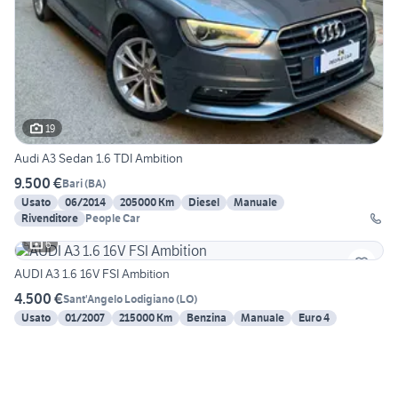
19
Audi A3 Sedan 1.6 TDI Ambition
9.500 €
Bari
(
BA
)
Usato
06/2014
205000 Km
Diesel
Manuale
Rivenditore
People Car
6
AUDI A3 1.6 16V FSI Ambition
4.500 €
Sant'Angelo Lodigiano
(
LO
)
Usato
01/2007
215000 Km
Benzina
Manuale
Euro 4