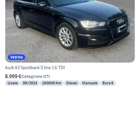
Vetrina
Audi A3 Sportback S line 1.6 TDI
8.999 €
Caltagirone
(
CT
)
Usato
09/2024
190000 Km
Diesel
Manuale
Euro 6