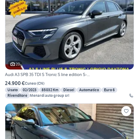
20
Audi A3 SPB 35 TDI S Tronic S line edition S-...
24.900 €
Cuneo
(
CN
)
Usato
02/2023
85032 Km
Diesel
Automatico
Euro 6
Rivenditore
Menardi auto group srl