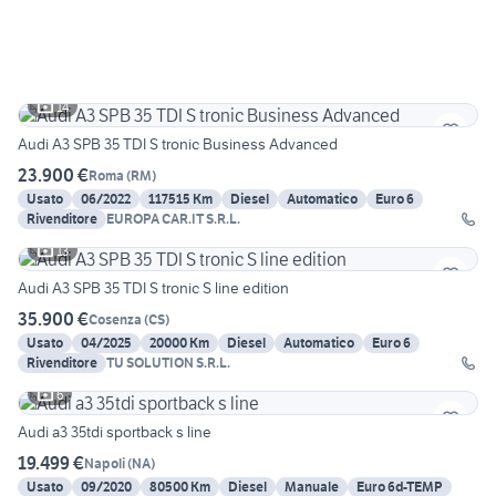
14
Audi A3 SPB 35 TDI S tronic Business Advanced
23.900 €
Roma
(
RM
)
Usato
06/2022
117515 Km
Diesel
Automatico
Euro 6
Rivenditore
EUROPA CAR.IT S.R.L.
13
Audi A3 SPB 35 TDI S tronic S line edition
35.900 €
Cosenza
(
CS
)
Usato
04/2025
20000 Km
Diesel
Automatico
Euro 6
Rivenditore
TU SOLUTION S.R.L.
6
Audi a3 35tdi sportback s line
19.499 €
Napoli
(
NA
)
Usato
09/2020
80500 Km
Diesel
Manuale
Euro 6d-TEMP