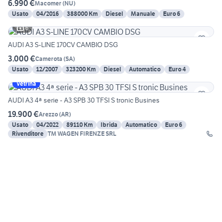
6.990 €
Macomer
(
NU
)
Usato
04/2016
388000 Km
Diesel
Manuale
Euro 6
6
AUDI A3 S-LINE 170CV CAMBIO DSG
3.000 €
Camerota
(
SA
)
Usato
12/2007
323200 Km
Diesel
Automatico
Euro 4
Vetrina
AUDI A3 4ª serie - A3 SPB 30 TFSI S tronic Busines
19.900 €
Arezzo
(
AR
)
Usato
04/2022
89110 Km
Ibrida
Automatico
Euro 6
Rivenditore
TM WAGEN FIRENZE SRL