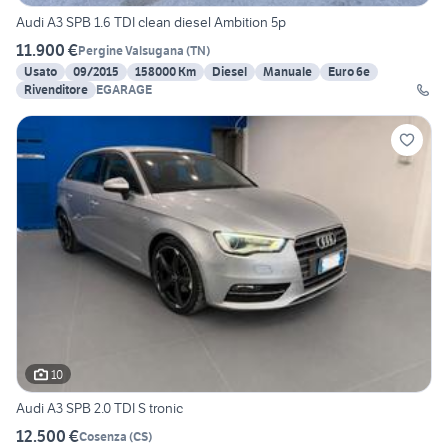
Audi A3 SPB 1.6 TDI clean diesel Ambition 5p
11.900 €
Pergine Valsugana
(
TN
)
Usato
09/2015
158000 Km
Diesel
Manuale
Euro 6e
Rivenditore
EGARAGE
10
Audi A3 SPB 2.0 TDI S tronic
12.500 €
Cosenza
(
CS
)