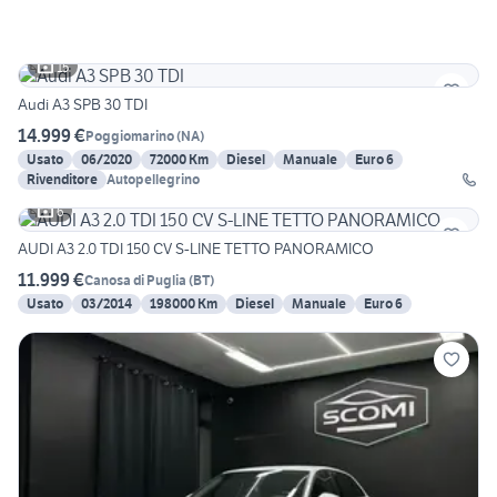
15
Audi A3 SPB 30 TDI
14.999 €
Poggiomarino
(
NA
)
Usato
06/2020
72000 Km
Diesel
Manuale
Euro 6
Rivenditore
Autopellegrino
6
AUDI A3 2.0 TDI 150 CV S-LINE TETTO PANORAMICO
11.999 €
Canosa di Puglia
(
BT
)
Usato
03/2014
198000 Km
Diesel
Manuale
Euro 6