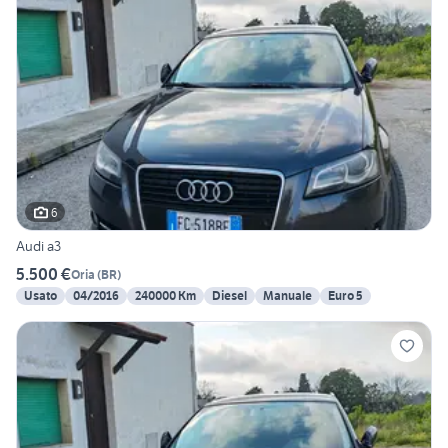
6
Audi a3
5.500 €
Oria
(
BR
)
Usato
04/2016
240000 Km
Diesel
Manuale
Euro 5