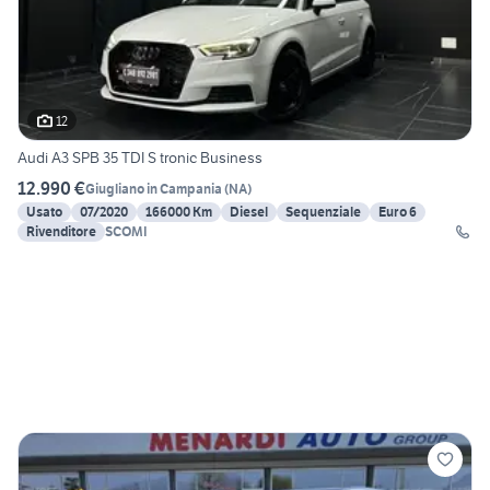
12
Audi A3 SPB 35 TDI S tronic Business
12.990 €
Giugliano in Campania
(
NA
)
Usato
07/2020
166000 Km
Diesel
Sequenziale
Euro 6
Rivenditore
SCOMI