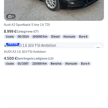
6
Audi A3 Sportback S line 1.6 TDI
8.999 €
Caltagirone
(
CT
)
Usato
09/2024
190000 Km
Diesel
Manuale
Euro 6
Vetrina
AUDI A3 1.6 16V FSI Ambition
4.500 €
Sant'Angelo Lodigiano
(
LO
)
Usato
01/2007
215000 Km
Benzina
Manuale
Euro 4