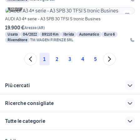
20
AUDI A3 4ª serie - A3 SPB 30 TFSI S tronic Busines
19.900 €
Arezzo
(
AR
)
Usato
04/2022
89110 Km
Ibrida
Automatico
Euro 6
Rivenditore
TM WAGEN FIRENZE SRL
1
2
3
4
5
Più cercati
Correlati
Richerche simili
Suggerimenti
Ricerche consigliate
volante audi a3
monitor audi a3
audi a3 diesel
Toscana
volkswagen caddy pick up
toyota corolla
audi a5 2011
audi a3 torino
Tutte le categorie
auto usate reggio
bmw motorrad
auto usate barrafranca
audi a3 garantito
pescaccia
emilia
navigator iv usato
audi a3 Napoli
lancia y usata sardegna
auto usate pescara
motori
immobili
lavoro e servizi
alfa 75 3.0 v6
audi tt usata torino