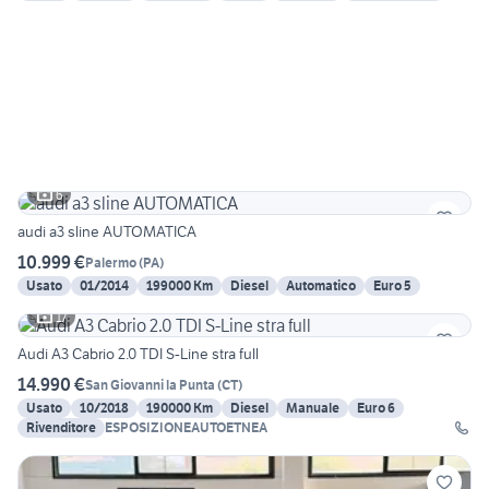
6
audi a3 sline AUTOMATICA
10.999 €
Palermo
(
PA
)
Usato
01/2014
199000 Km
Diesel
Automatico
Euro 5
17
Audi A3 Cabrio 2.0 TDI S-Line stra full
14.990 €
San Giovanni la Punta
(
CT
)
Usato
10/2018
190000 Km
Diesel
Manuale
Euro 6
Rivenditore
ESPOSIZIONEAUTOETNEA