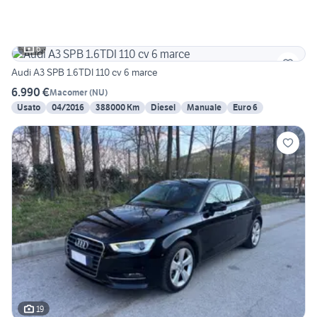
6
Audi A3 SPB 1.6TDI 110 cv 6 marce
6.990 €
Macomer
(
NU
)
Usato
04/2016
388000 Km
Diesel
Manuale
Euro 6
19