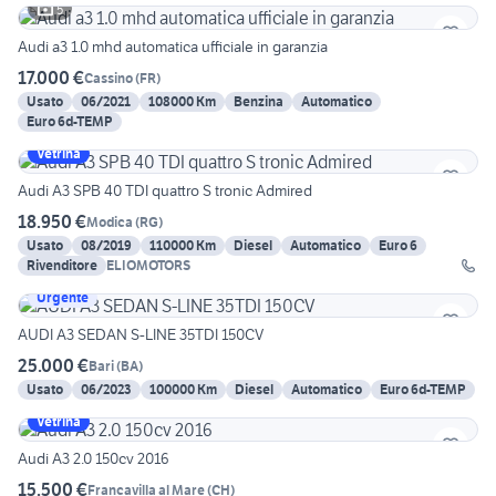
5
Audi a3 1.0 mhd automatica ufficiale in garanzia
17.000 €
Cassino
(
FR
)
Usato
06/2021
108000 Km
Benzina
Automatico
Euro 6d-TEMP
Vetrina
Audi A3 SPB 40 TDI quattro S tronic Admired
18.950 €
Modica
(
RG
)
Usato
08/2019
110000 Km
Diesel
Automatico
Euro 6
Rivenditore
ELIOMOTORS
Urgente
AUDI A3 SEDAN S-LINE 35TDI 150CV
25.000 €
Bari
(
BA
)
Usato
06/2023
100000 Km
Diesel
Automatico
Euro 6d-TEMP
Vetrina
Audi A3 2.0 150cv 2016
15.500 €
Francavilla al Mare
(
CH
)