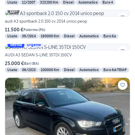
Usato
12/2007
323200 Km
Diesel
Automatico
Euro 4
6
audi A3 sportback 2.0 150 cv 2014 unico peop
11.500 €
Palermo
(
PA
)
Usato
05/2014
180000 Km
Diesel
Automatico
Euro 6a
Vetrina
Urgente
AUDI A3 SEDAN S-LINE 35TDI 150CV
25.000 €
Bari
(
BA
)
Usato
06/2023
100000 Km
Diesel
Automatico
Euro 6d-TEMP