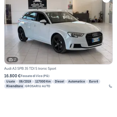
17
Audi A3 SPB 35 TDI S tronic Sport
16.800 €
Fossato di Vico
(
PG
)
Usato
08/2019
117000 Km
Diesel
Automatico
Euro 6
Rivenditore
GROSARIU AUTO