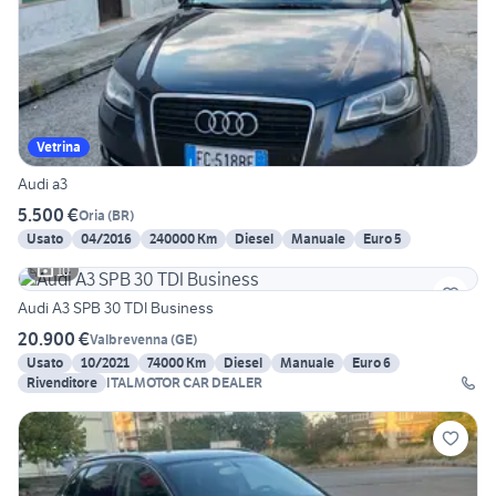
Vetrina
Audi a3
5.500 €
Oria
(
BR
)
Usato
04/2016
240000 Km
Diesel
Manuale
Euro 5
10
Audi A3 SPB 30 TDI Business
20.900 €
Valbrevenna
(
GE
)
Usato
10/2021
74000 Km
Diesel
Manuale
Euro 6
Rivenditore
ITALMOTOR CAR DEALER