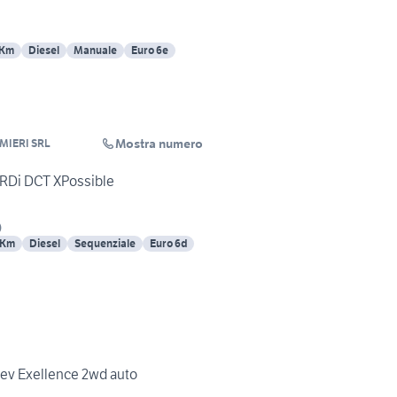
 Km
Diesel
Manuale
Euro 6e
Mostra numero
MIERI SRL
RDi DCT XPossible
)
 Km
Diesel
Sequenziale
Euro 6d
 hev Exellence 2wd auto