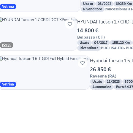
Usato
03/2022
69259 Km
Vetrina
Rivenditore
Concessionaria F
HYUNDAI Tucson 1.7 CRDi 
14.800 €
Belpasso
(
CT
)
Usato
04/2017
155120 Km
25
Rivenditore
PUGLISAUTO - PUGLI
SELECT
Hyundai Tucson 1.6 T
26.850 €
Ravenna
(
RA
)
Usato
11/2023
3700
Vetrina
Automatico
Euro 6d-