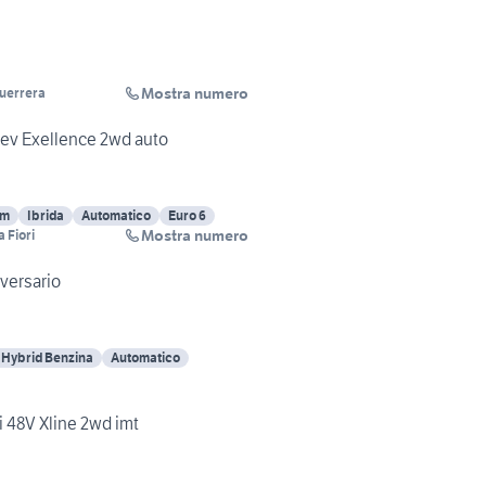
Mostra numero
uerrera
 hev Exellence 2wd auto
Km
Ibrida
Automatico
Euro 6
Mostra numero
 Fiori
versario
l Hybrid Benzina
Automatico
i 48V Xline 2wd imt