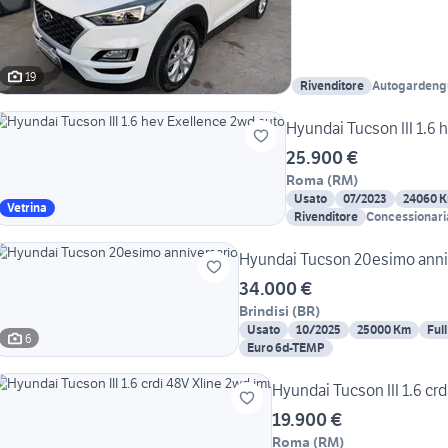
19
Rivenditore
Autogardeng
Hyundai Tucson III 1.6
25.900 €
Roma
(
RM
)
Usato
07/2023
24060 
Vetrina
Rivenditore
Concessionaria
Hyundai Tucson 20esimo anni
34.000 €
Brindisi
(
BR
)
Usato
10/2025
25000 Km
Ful
6
Euro 6d-TEMP
Hyundai Tucson III 1.6 crd
19.900 €
Roma
(
RM
)