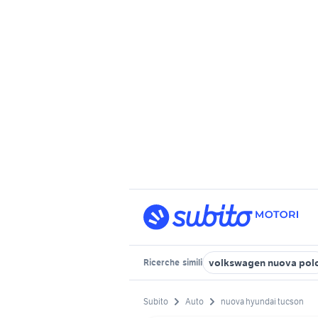
volkswagen nuova pol
Ricerche
simili
Subito
Auto
nuova hyundai tucson