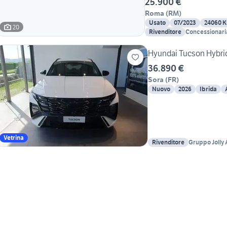
25.900 €
Roma
(
RM
)
Usato
07/2023
24060 
20
Rivenditore
Concessionaria
Hyundai Tucson Hybrid
36.890 €
Sora
(
FR
)
Nuovo
2026
Ibrida
Vetrina
Rivenditore
Gruppo Jolly 