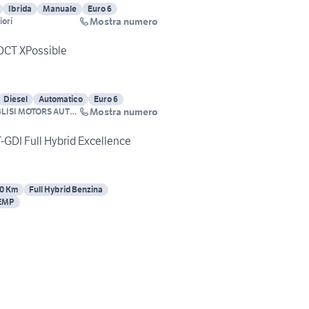
Ibrida
Manuale
Euro 6
Mostra numero
iori
DCT XPossible
Diesel
Automatico
Euro 6
Mostra numero
SI MOTORS AUTO
-GDI Full Hybrid Excellence
0 Km
Full Hybrid Benzina
TEMP