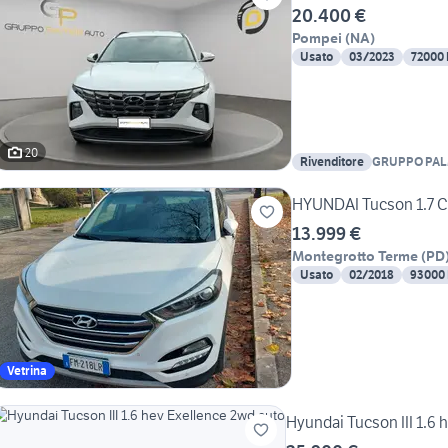
20.400 €
Pompei
(
NA
)
Usato
03/2023
72000
20
Rivenditore
GRUPPO PAL
HYUNDAI Tucson 1.7 C
13.999 €
Montegrotto Terme
(
PD
Usato
02/2018
93000
Vetrina
Hyundai Tucson III 1.6