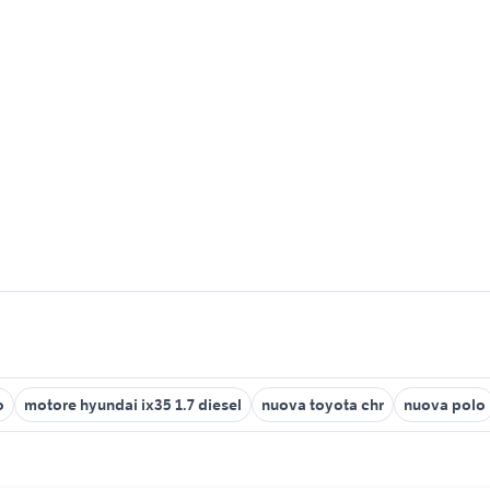
o
motore hyundai ix35 1.7 diesel
nuova toyota chr
nuova polo