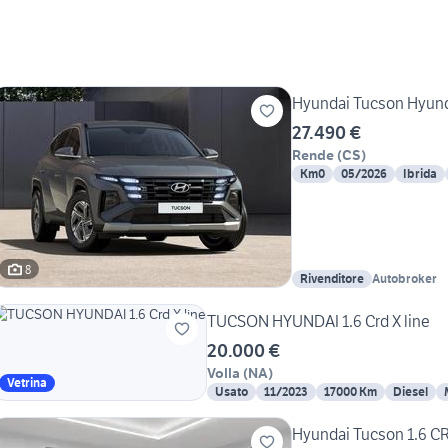
Hyundai Tucson Hyunda
27.490 €
Rende
(
CS
)
Km0
05/2026
Ibrida
8
Rivenditore
Autobroker
TUCSON HYUNDAI 1.6 Crd X line
20.000 €
Volla
(
NA
)
Vetrina
Usato
11/2023
17000 Km
Diesel
Hyundai Tucson 1.6 CR