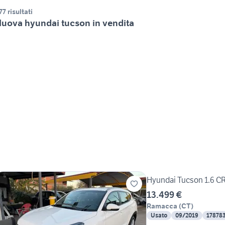
77 risultati
uova hyundai tucson in vendita
Hyundai Tucson 1.6 CRD
13.499 €
Ramacca
(
CT
)
Usato
09/2019
17878