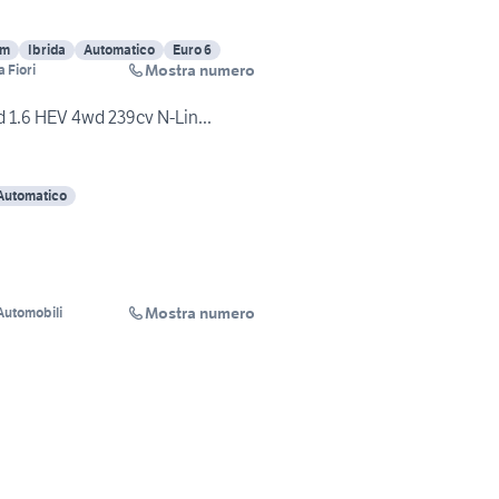
Km
Ibrida
Automatico
Euro 6
Mostra numero
 Fiori
 1.6 HEV 4wd 239cv N-Lin...
Automatico
Mostra numero
Automobili