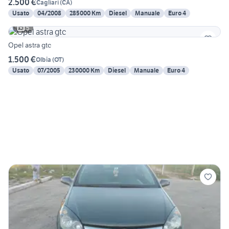
2.500 €
Cagliari
(
CA
)
Usato
04/2008
285000 Km
Diesel
Manuale
Euro 4
5
Opel astra gtc
1.500 €
Olbia
(
OT
)
Usato
07/2005
230000 Km
Diesel
Manuale
Euro 4