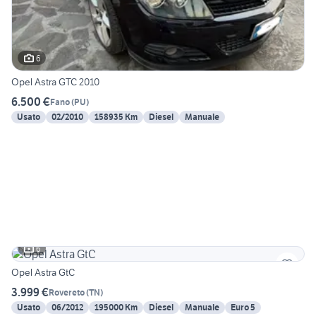
6
Opel Astra GTC 2010
6.500 €
Fano
(
PU
)
Usato
02/2010
158935 Km
Diesel
Manuale
6
Opel Astra GtC
3.999 €
Rovereto
(
TN
)
Usato
06/2012
195000 Km
Diesel
Manuale
Euro 5