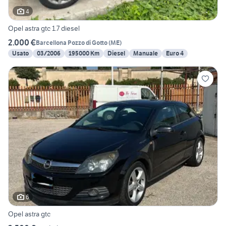
4
Opel astra gtc 1.7 diesel
2.000 €
Barcellona Pozzo di Gotto
(
ME
)
Usato
03/2006
195000 Km
Diesel
Manuale
Euro 4
6
Opel astra gtc