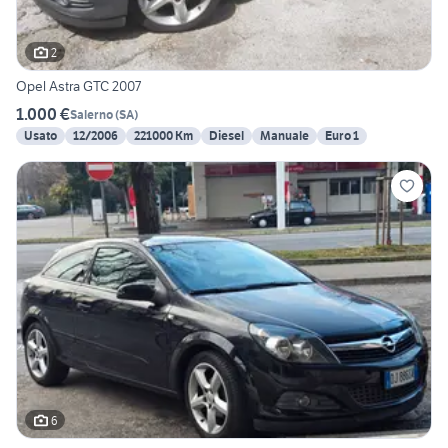
2
Opel Astra GTC 2007
1.000 €
Salerno
(
SA
)
Usato
12/2006
221000 Km
Diesel
Manuale
Euro 1
6