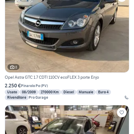
8
Opel Astra GTC 1.7 CDTI 110CV ecoFLEX 3 porte Enjo
2.250 €
Pinarolo Po
(
PV
)
Usato
08/2009
270000 Km
Diesel
Manuale
Euro 4
Rivenditore
Pro Garage