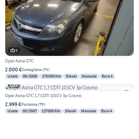
6
Opel Astra GTC
2.000 €
Conegliano
(
TV
)
Usato
08/2008
175000 Km
Diesel
Manuale
Euro 4
6
Opel Astra GTC 1.7 CDTI 101CV 3p Cosmo
2.999 €
Partanna
(
TP
)
Usato
03/2007
127000 Km
Diesel
Manuale
Euro 4