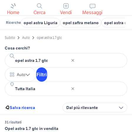
Home
Cerca
Vendi
Messaggi
opel astra Liguria
opel zafira metano
opel astra cab
Ricerche
Subito
Auto
opel astra 1.7 gtc
Cosa cerchi?
Filtri
Auto
Salva ricerca
Dal più rilevante
31 risultati
Opel astra 1.7 gtc in vendita