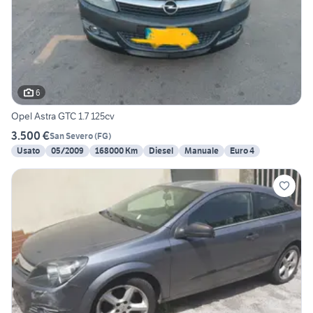
6
Opel Astra GTC 1.7 125cv
3.500 €
San Severo
(
FG
)
Usato
05/2009
168000 Km
Diesel
Manuale
Euro 4