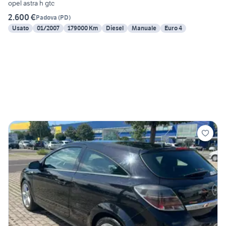
opel astra h gtc
2.600 €
Padova
(
PD
)
Usato
01/2007
179000 Km
Diesel
Manuale
Euro 4