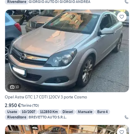
Rivenditore
GIORGIO AUTO DI GIORGIO ANDREA
10
Opel Astra GTC 1.7 CDTI 120CV 3 porte Cosmo
2.950 €
Torino
(
TO
)
Usato
10/2007
112850 Km
Diesel
Manuale
Euro 4
Rivenditore
BREVETTO AUTO S.R.L.