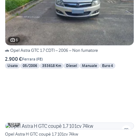
6
🚗 Opel Astra GTC 1.7 CDTI – 2006 – Non fumatore
2.900 €
Ferrara
(
FE
)
Usato
05/2006
353618 Km
Diesel
Manuale
Euro 4
6
Opel Astra H GTC coupè 1.7 101cv 74kw