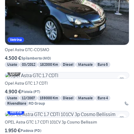
Vetrina
Opel Astra GTC-COSMO
4.500 €
Spilamberto
(
MO
)
Usato
03/2012
182000 Km
Diesel
Manuale
Euro 5
17
Opel Astra GTC 1.7 CDTI
4.900 €
Pistoia
(
PT
)
Usato
12/2007
159000 Km
Diesel
Manuale
Euro 4
Rivenditore
RD Group
Vetrina
OPEL Astra GTC 1.7 CDTI 101CV 3p Cosmo Bellissim
1.950 €
Padova
(
PD
)