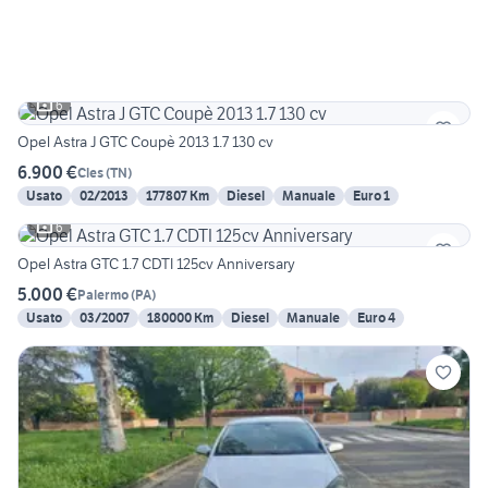
6
Opel Astra J GTC Coupè 2013 1.7 130 cv
6.900 €
Cles
(
TN
)
Usato
02/2013
177807 Km
Diesel
Manuale
Euro 1
6
Opel Astra GTC 1.7 CDTI 125cv Anniversary
5.000 €
Palermo
(
PA
)
Usato
03/2007
180000 Km
Diesel
Manuale
Euro 4