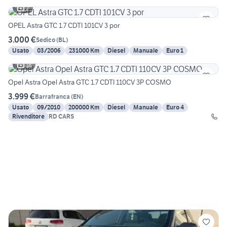
2
OPEL Astra GTC 1.7 CDTI 101CV 3 por
3.000 €
Sedico
(
BL
)
Usato
03/2006
231000 Km
Diesel
Manuale
Euro 1
18
Opel Astra Opel Astra GTC 1.7 CDTI 110CV 3P COSMO
3.999 €
Barrafranca
(
EN
)
Usato
09/2010
200000 Km
Diesel
Manuale
Euro 4
Rivenditore
RD CARS