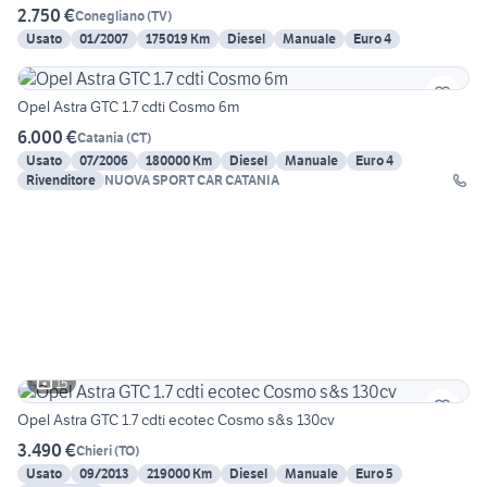
2.750 €
Conegliano
(
TV
)
Usato
01/2007
175019 Km
Diesel
Manuale
Euro 4
Opel Astra GTC 1.7 cdti Cosmo 6m
6.000 €
Catania
(
CT
)
Usato
07/2006
180000 Km
Diesel
Manuale
Euro 4
Rivenditore
NUOVA SPORT CAR CATANIA
15
Opel Astra GTC 1.7 cdti ecotec Cosmo s&s 130cv
3.490 €
Chieri
(
TO
)
Usato
09/2013
219000 Km
Diesel
Manuale
Euro 5