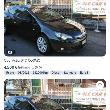
6
Opel Astra GTC-COSMO
4.500 €
Spilamberto
(
MO
)
Usato
03/2012
182000 Km
Diesel
Manuale
Euro 5