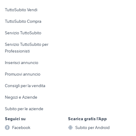
Case vacanza
TuttoSubito Vendi
Uffici e Locali
TuttoSubito Compra
commerciali
Servizio TuttoSubito
elettronica
per la casa e la
sports e hobby
Servizio TuttoSubito per
persona
Informatica
Animali
Professionisti
Arredamento e
Console e
Accessori per
Casalinghi
Inserisci annuncio
Videogiochi
animali
Elettrodomestici
Promuovi annuncio
Audio/Video
Musica e Film
Giardino e Fai da te
Consigli per la vendita
Fotografia
Libri e Riviste
Abbigliamento e
Negozi e Aziende
Telefonia
Strumenti Musicali
Accessori
Subito per le aziende
Sports
Tutto per i bambini
Seguici su
Scarica gratis l'App
Biciclette
Facebook
Subito per Android
Collezionismo