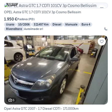
30
OPEL Astra GTC 1.7 CDTI 101CV 3p Cosmo Bellissim
1.950 €
Padova
(
PD
)
Usato
10/2006
321457 Km
Diesel
Manuale
Euro 4
Rivenditore
Autoimade srl
6
Opel Astra GTC 2007 - 1.7 Diesel CDTI - 171.000km