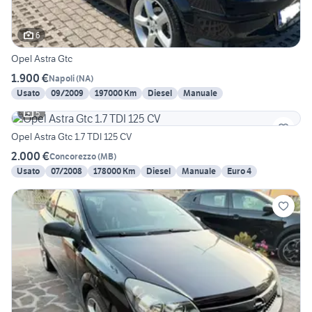
6
Opel Astra Gtc
1.900 €
Napoli
(
NA
)
Usato
09/2009
197000 Km
Diesel
Manuale
5
Opel Astra Gtc 1.7 TDI 125 CV
2.000 €
Concorezzo
(
MB
)
Usato
07/2008
178000 Km
Diesel
Manuale
Euro 4