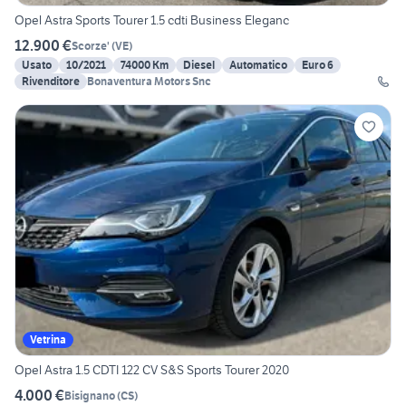
Opel Astra Sports Tourer 1.5 cdti Business Eleganc
12.900 €
Scorze'
(
VE
)
Usato
10/2021
74000 Km
Diesel
Automatico
Euro 6
Rivenditore
Bonaventura Motors Snc
Vetrina
Opel Astra 1.5 CDTI 122 CV S&S Sports Tourer 2020
4.000 €
Bisignano
(
CS
)