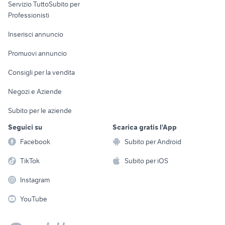
Servizio TuttoSubito per
persona
Informatica
Animali
Professionisti
Arredamento e
Console e
Accessori per
Casalinghi
Inserisci annuncio
Videogiochi
animali
Elettrodomestici
Promuovi annuncio
Audio/Video
Musica e Film
Giardino e Fai da te
Consigli per la vendita
Fotografia
Libri e Riviste
Abbigliamento e
Negozi e Aziende
Telefonia
Strumenti Musicali
Accessori
Subito per le aziende
Sports
Tutto per i bambini
Seguici su
Scarica gratis l'App
Biciclette
Facebook
Subito per Android
Collezionismo
TikTok
Subito per iOS
Instagram
YouTube