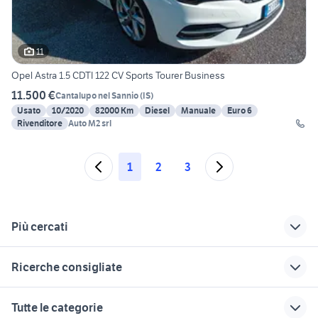
11
Opel Astra 1.5 CDTI 122 CV Sports Tourer Business
11.500 €
Cantalupo nel Sannio
(
IS
)
Usato
10/2020
82000 Km
Diesel
Manuale
Euro 6
Rivenditore
Auto M2 srl
1
2
3
Più cercati
Correlati
Richerche simili
Suggerimenti
Ricerche consigliate
opel corsa 2023
frizione opel astra
opel astra Milano
dorigoni auto usate
panda usata reggio emilia
opel astra Liguria
opel astra sport
alfa romeo tonale
Tutte le categorie
opel agila prima
golf 4 motion
opel astra 2014
rampe per auto
panda 2017