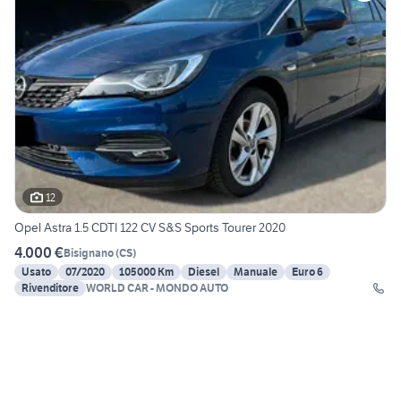
12
Opel Astra 1.5 CDTI 122 CV S&S Sports Tourer 2020
4.000 €
Bisignano
(
CS
)
Usato
07/2020
105000 Km
Diesel
Manuale
Euro 6
Rivenditore
WORLD CAR - MONDO AUTO