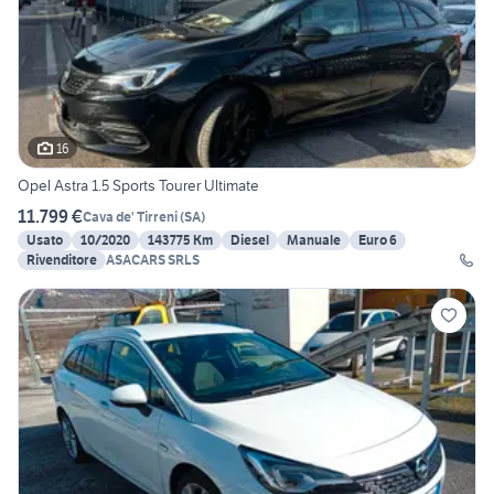
16
Opel Astra 1.5 Sports Tourer Ultimate
11.799 €
Cava de' Tirreni
(
SA
)
Usato
10/2020
143775 Km
Diesel
Manuale
Euro 6
Rivenditore
ASACARS SRLS