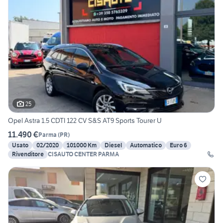
25
Opel Astra 1.5 CDTI 122 CV S&S AT9 Sports Tourer U
11.490 €
Parma
(
PR
)
Usato
02/2020
101000 Km
Diesel
Automatico
Euro 6
Rivenditore
CISAUTO CENTER PARMA