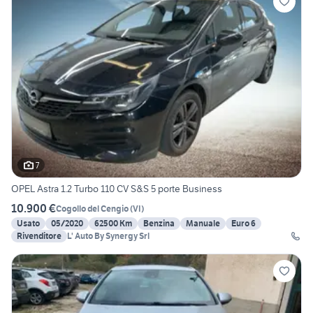
7
OPEL Astra 1.2 Turbo 110 CV S&S 5 porte Business
10.900 €
Cogollo del Cengio
(
VI
)
Usato
05/2020
62500 Km
Benzina
Manuale
Euro 6
Rivenditore
L' Auto By Synergy Srl