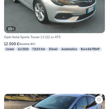
6
Opel Astra Sports Tourer 1.5 122 cv AT9
12.500 €
Savona
(
SV
)
Usato
11/2020
72133 Km
Diesel
Automatico
Euro 6d-TEMP