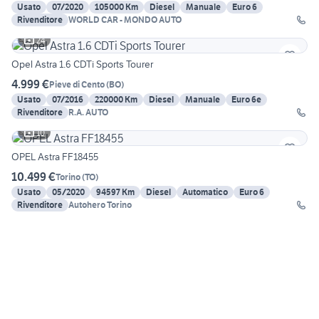
Usato
07/2020
105000 Km
Diesel
Manuale
Euro 6
Rivenditore
WORLD CAR - MONDO AUTO
24
Opel Astra 1.6 CDTi Sports Tourer
4.999 €
Pieve di Cento
(
BO
)
Usato
07/2016
220000 Km
Diesel
Manuale
Euro 6e
Rivenditore
R.A. AUTO
10
OPEL Astra FF18455
10.499 €
Torino
(
TO
)
Usato
05/2020
94597 Km
Diesel
Automatico
Euro 6
Rivenditore
Autohero Torino