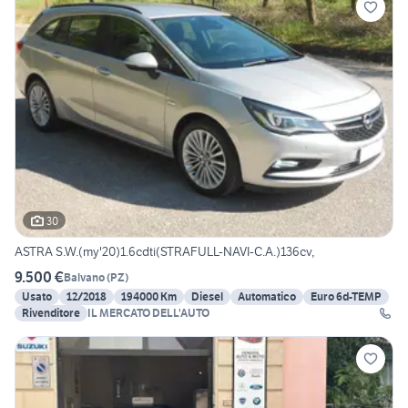
30
ASTRA S.W.(my'20)1.6cdti(STRAFULL-NAVI-C.A.)136cv,
9.500 €
Balvano
(
PZ
)
Usato
12/2018
194000 Km
Diesel
Automatico
Euro 6d-TEMP
Rivenditore
IL MERCATO DELL'AUTO