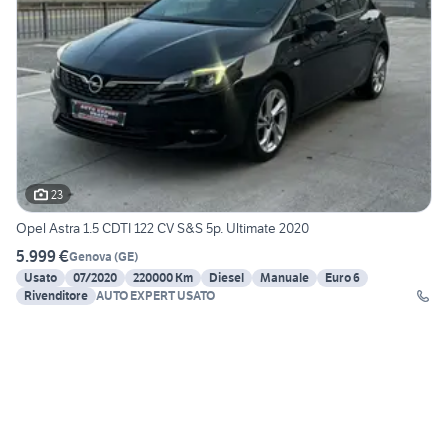
23
Opel Astra 1.5 CDTI 122 CV S&S 5p. Ultimate 2020
5.999 €
Genova
(
GE
)
Usato
07/2020
220000 Km
Diesel
Manuale
Euro 6
Rivenditore
AUTO EXPERT USATO