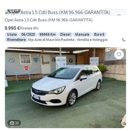
24
Opel Astra 1.5 Cdti Buss.(KM 96.966-GARANTITA)
9.990 €
Firenze
(
FI
)
Usato
06/2020
96966 Km
Diesel
Manuale
Euro 6
Rivenditore
Mp Auto di Maurizio Paoletta - Vendita e Noleggio
30