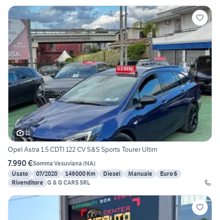
11
Opel Astra 1.5 CDTI 122 CV S&S Sports Tourer Ultim
7.990 €
Somma Vesuviana
(
NA
)
Usato
07/2020
149000 Km
Diesel
Manuale
Euro 6
Rivenditore
G & G CARS SRL