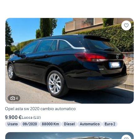
4
Opel asta sw 2020 cambio automatico
9.900 €
Lucca
(
LU
)
Usato
09/2020
88000 Km
Diesel
Automatico
Euro 2