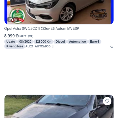
20
Opel Astra SW 1.5CDTi 122cv E6 Autom IVA ESP.
8.999 €
Carre'
(
VI
)
Usato
08/2020
128000 Km
Diesel
Automatico
Euro 6
Rivenditore
ALEX_AUTOMOBILI