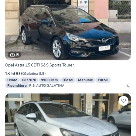
15
Opel Astra 1.5 CDTI S&S Sports Tourer
13.500 €
Galatina
(
LE
)
Usato
08/2020
99000 Km
Diesel
Manuale
Euro 6
Rivenditore
R.S. AUTO GALATINA