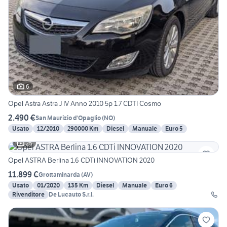
6
Opel Astra Astra J IV Anno 2010 5p 1.7 CDTI Cosmo
2.490 €
San Maurizio d'Opaglio
(
NO
)
Usato
12/2010
290000 Km
Diesel
Manuale
Euro 5
25
Opel ASTRA Berlina 1.6 CDTi INNOVATION 2020
11.899 €
Grottaminarda
(
AV
)
Usato
01/2020
135 Km
Diesel
Manuale
Euro 6
Rivenditore
De Lucauto S.r.l.