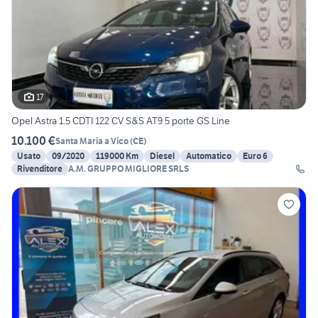
17
Opel Astra 1.5 CDTI 122 CV S&S AT9 5 porte GS Line
10.100 €
Santa Maria a Vico
(
CE
)
Usato
09/2020
119000 Km
Diesel
Automatico
Euro 6
Rivenditore
A.M. GRUPPO MIGLIORE SRLS