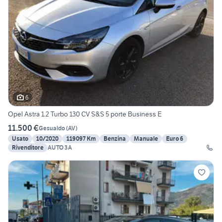
6
Opel Astra 1.2 Turbo 130 CV S&S 5 porte Business E
11.500 €
Gesualdo
(
AV
)
Usato
10/2020
119097 Km
Benzina
Manuale
Euro 6
Rivenditore
AUTO 3A