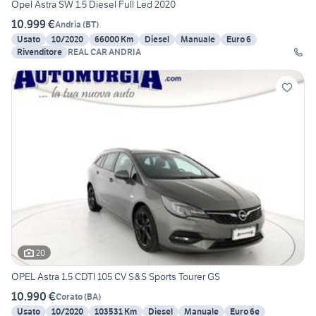
Opel Astra SW 1.5 Diesel Full Led 2020
10.999 €
Andria
(
BT
)
Usato
10/2020
66000 Km
Diesel
Manuale
Euro 6
Rivenditore
REAL CAR ANDRIA
20
OPEL Astra 1.5 CDTI 105 CV S&S Sports Tourer GS
10.990 €
Corato
(
BA
)
Usato
10/2020
103531 Km
Diesel
Manuale
Euro 6e