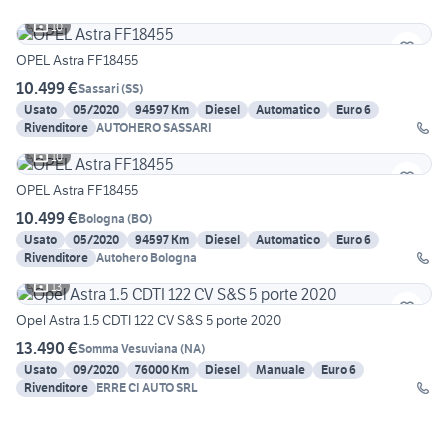
10
OPEL Astra FF18455
10.499 €
Sassari
(
SS
)
Usato
05/2020
94597 Km
Diesel
Automatico
Euro 6
Rivenditore
AUTOHERO SASSARI
10
OPEL Astra FF18455
10.499 €
Bologna
(
BO
)
Usato
05/2020
94597 Km
Diesel
Automatico
Euro 6
Rivenditore
Autohero Bologna
13
Opel Astra 1.5 CDTI 122 CV S&S 5 porte 2020
13.490 €
Somma Vesuviana
(
NA
)
Usato
09/2020
76000 Km
Diesel
Manuale
Euro 6
Rivenditore
ERRE CI AUTO SRL