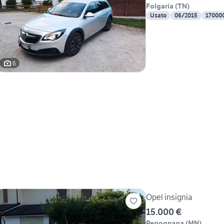
Folgaria
(
TN
)
Usato
06/2015
17000
6
Opel insignia
15.000 €
Pegognaga
(
MN
)