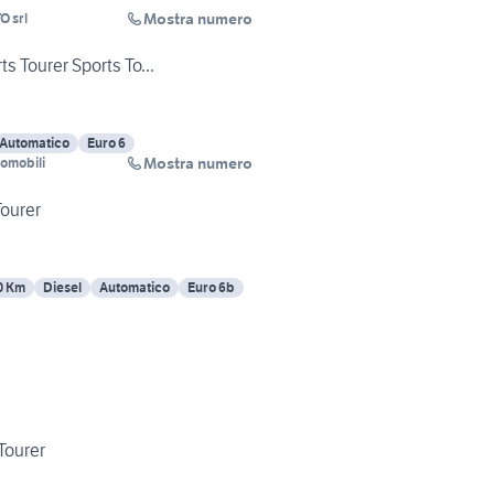
Mostra numero
 srl
ts Tourer Sports To...
Automatico
Euro 6
Mostra numero
tomobili
Tourer
0 Km
Diesel
Automatico
Euro 6b
Tourer