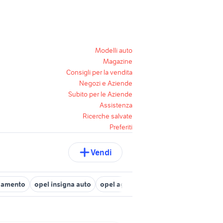
Modelli auto
Magazine
Consigli per la vendita
Negozi e Aziende
Subito per le Aziende
Assistenza
Ricerche salvate
Preferiti
Vendi
liamento
opel insigna auto
opel agila prima serie usata
opel m