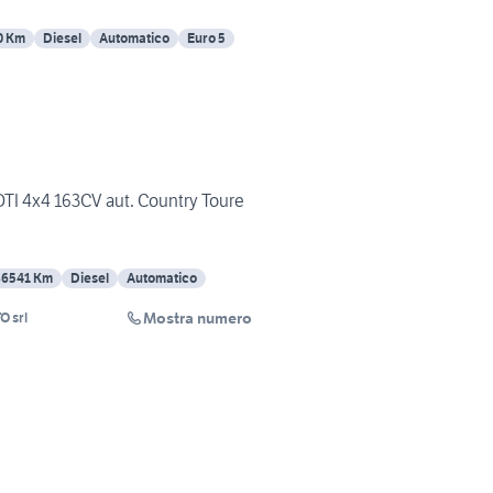
0 Km
Diesel
Automatico
Euro 5
DTI 4x4 163CV aut. Country Toure
86541 Km
Diesel
Automatico
Mostra numero
 srl