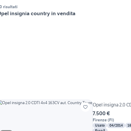
0 risultati
pel insignia country in vendita
Opel insigna 2.0 C
7.500 €
Firenze
(
FI
)
Usato
04/2014
1
Euro 5