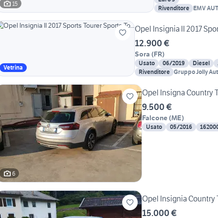
15
Rivenditore
EMV AUTO
Opel Insignia II 2017 Spor
12.900 €
Sora
(
FR
)
Usato
06/2019
Diesel
Vetrina
Rivenditore
Gruppo Jolly Au
Opel Insigna Country 
9.500 €
Falcone
(
ME
)
Usato
05/2016
16200
6
Opel Insignia Country 
15.000 €