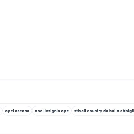
opel ascona
opel insignia opc
stivali country da ballo abbig