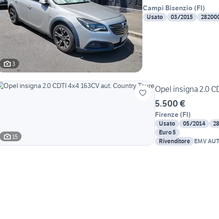
Campi Bisenzio
(
FI
)
Usato
03/2015
28200
3
Opel insigna 2.0 C
5.500 €
Firenze
(
FI
)
Usato
05/2014
2
Euro 5
15
Rivenditore
EMV AUTO