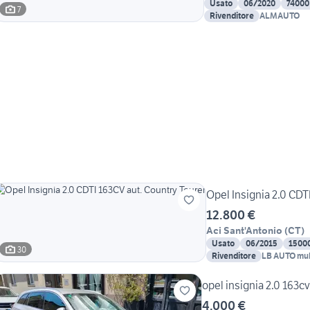
Usato
06/2020
74000
7
Rivenditore
ALMAUTO
Opel Insignia 2.0 CDT
12.800 €
Aci Sant'Antonio
(
CT
)
Usato
06/2015
1500
30
Rivenditore
LB AUTO mul
opel insignia 2.0 163cv
4.000 €