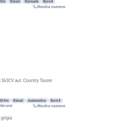
 Km
Diesel
Manuale
Euro 6
Mostra numero
I 163CV aut. Country Tourer
00 Km
Diesel
Automatico
Euro 5
Mostra numero
tibrand
 grigia