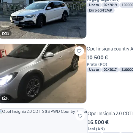
Usato
02/2019
12000
Euro 6d-TEMP
2
Opel insigna country 
10.500 €
Prato
(
PO
)
Usato
02/2017
11000
6
Opel Insignia 2.0 CDT
16.500 €
Jesi
(
AN
)