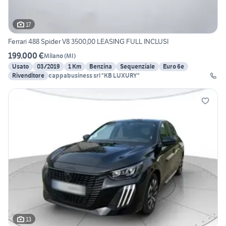
17
Ferrari 488 Spider V8 3500,00 LEASING FULL INCLUSI
199.000 €
Milano
(
MI
)
Usato
03/2019
1 Km
Benzina
Sequenziale
Euro 6e
Rivenditore
cappabusiness srl "KB LUXURY"
13