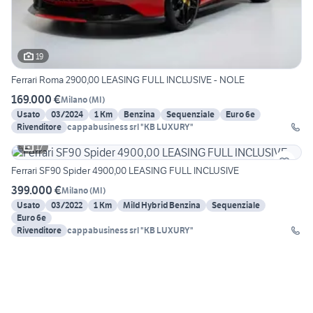
19
Ferrari Roma 2900,00 LEASING FULL INCLUSIVE - NOLE
169.000 €
Milano
(
MI
)
Usato
03/2024
1 Km
Benzina
Sequenziale
Euro 6e
Rivenditore
cappabusiness srl "KB LUXURY"
17
Ferrari SF90 Spider 4900,00 LEASING FULL INCLUSIVE
399.000 €
Milano
(
MI
)
Usato
03/2022
1 Km
Mild Hybrid Benzina
Sequenziale
Euro 6e
Rivenditore
cappabusiness srl "KB LUXURY"