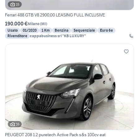
15
Ferrari 488 GTB V8 2900,00 LEASING FULL INCLUSIVE
190.000 €
Milano
(
MI
)
Usato
01/2020
1 Km
Benzina
Sequenziale
Euro 6e
Rivenditore
cappabusiness srl "KB LUXURY"
16
PEUGEOT 208 1.2 puretech Active Pack s&s 100cv eat