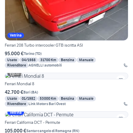
Vetrina
Ferrari 208 Turbo intercooler GTB iscritta ASI
95.000 €
Torino
(
TO
)
Usato
04/1988
31700 Km
Benzina
Manuale
Rivenditore
AGNELLI automobili
20
Ferrari Mondial 8
42.700 €
Bari
(
BA
)
Usato
01/1982
53000 Km
Benzina
Manuale
Rivenditore
Link Motors Bari Ovest
Vetrina
Ferrari California DCT - Permute
105.000 €
Santarcangelo di Romagna
(
RN
)