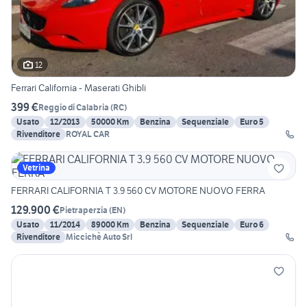
12
Ferrari California - Maserati Ghibli
399 €
Reggio di Calabria
(
RC
)
Usato
12/2013
50000 Km
Benzina
Sequenziale
Euro 5
Rivenditore
ROYAL CAR
Vetrina
FERRARI CALIFORNIA T 3.9 560 CV MOTORE NUOVO FERRA
129.900 €
Pietraperzia
(
EN
)
Usato
11/2014
89000 Km
Benzina
Sequenziale
Euro 6
Rivenditore
Miccichè Auto Srl