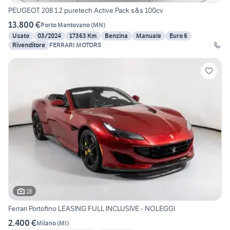
PEUGEOT 208 1.2 puretech Active Pack s&s 100cv
13.800 €
Porto Mantovano
(
MN
)
Usato
03/2024
17363 Km
Benzina
Manuale
Euro 6
Rivenditore
FERRARI MOTORS
18
Ferrari Portofino LEASING FULL INCLUSIVE - NOLEGGI
2.400 €
Milano
(
MI
)