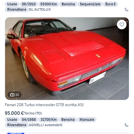
Usato
09/2010
55000 Km
Benzina
Sequenziale
Euro 5
Rivenditore
GL AUTOLUX
30
Ferrari 208 Turbo intercooler GTB iscritta ASI
95.000 €
Torino
(
TO
)
Usato
04/1988
31700 Km
Benzina
Manuale
Rivenditore
AGNELLI automobili
Vetrina