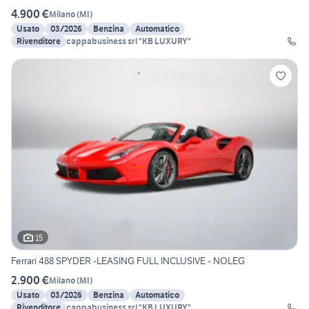
4.900 €
Milano
(
MI
)
Usato
03/2026
Benzina
Automatico
Rivenditore
cappabusiness srl "KB LUXURY"
15
Ferrari 488 SPYDER -LEASING FULL INCLUSIVE - NOLEG
2.900 €
Milano
(
MI
)
Usato
03/2026
Benzina
Automatico
Rivenditore
cappabusiness srl "KB LUXURY"