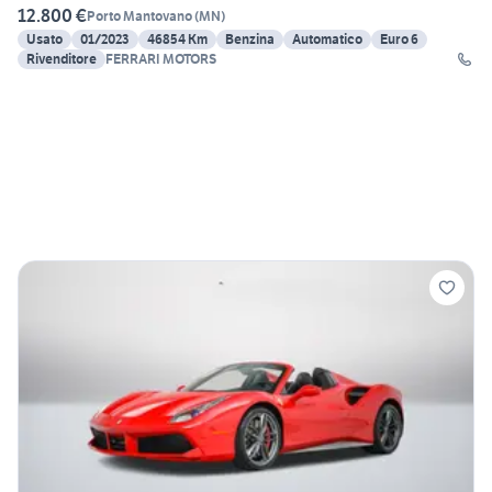
12.800 €
Porto Mantovano
(
MN
)
Usato
01/2023
46854 Km
Benzina
Automatico
Euro 6
Rivenditore
FERRARI MOTORS