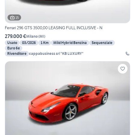
15
Ferrari 296 GTS 3500,00 LEASING FULL INCLUSIVE - N
279.000 €
Milano
(
MI
)
Usato
03/2026
1 Km
Mild Hybrid Benzina
Sequenziale
Euro 6e
Rivenditore
cappabusiness srl "KB LUXURY"