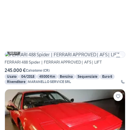
15
FERRARI 488 Spider | FERRARI APPROVED| AFS| LIFT
245.000 €
Calvatone
(
CR
)
Usato
04/2018
45000 Km
Benzina
Sequenziale
Euro 6
Rivenditore
MARANELLO SERVICE SRL