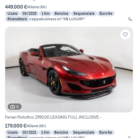
449.000 €
Milano
(
MI
)
Usato
03/2025
1 Km
Benzina
Sequenziale
Euro 6e
Rivenditore
cappabusiness srl "KB LUXURY"
15
Ferrari Portofino 2990,00 LEASING FULL INCLUSIVE -
179.000 €
Milano
(
MI
)
Usato
03/2021
1 Km
Benzina
Sequenziale
Euro 6e
Rivenditore
cappabusiness srl "KB LUXURY"