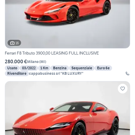
16
Ferrari F8 Tributo 3900,00 LEASING FULL INCLUSIVE
280.000 €
Milano
(
MI
)
Usato
03/2022
1 Km
Benzina
Sequenziale
Euro 6e
Rivenditore
cappabusiness srl "KB LUXURY"