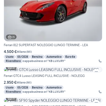
15
Ferrari 812 SUPERFAST NOLEGGIO LUNGO TERMINE - LEA
4.500 €
Milano
(
MI
)
Usato
03/2026
Benzina
Automatico
Euro 6e
Rivenditore
cappabusiness srl "KB LUXURY"
18
Ferrari GTC4 Lusso LEASING FULL INCLUSIVE - NOLEGG
2.950 €
Milano
(
MI
)
Usato
03/2026
Benzina
Automatico
Rivenditore
cappabusiness srl "KB LUXURY"
15