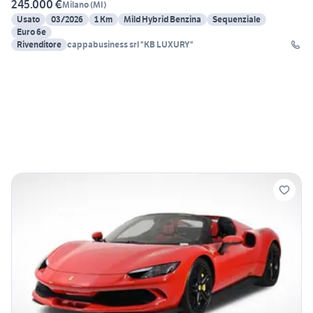
245.000 €
Milano
(
MI
)
Usato
03/2026
1 Km
Mild Hybrid Benzina
Sequenziale
Euro 6e
Rivenditore
cappabusiness srl "KB LUXURY"