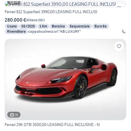
15
Ferrari 812 Superfast 3990,00 LEASING FULL INCLUSI
280.000 €
Milano
(
MI
)
Usato
03/2020
1 Km
Benzina
Sequenziale
Euro 6e
Rivenditore
cappabusiness srl "KB LUXURY"
16
Ferrari 296 GTB 3500,00 LEASING FULL INCLUSIVE - N