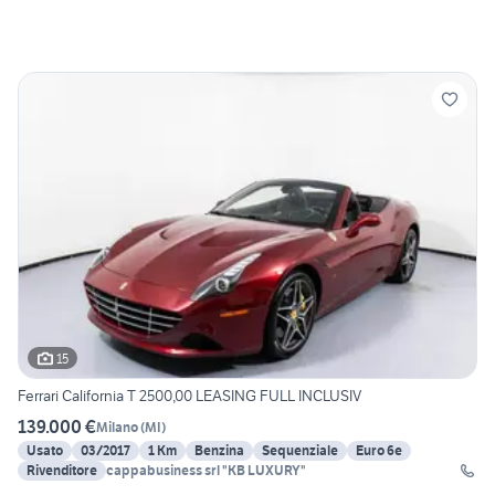
15
Ferrari California T 2500,00 LEASING FULL INCLUSIV
139.000 €
Milano
(
MI
)
Usato
03/2017
1 Km
Benzina
Sequenziale
Euro 6e
Rivenditore
cappabusiness srl "KB LUXURY"