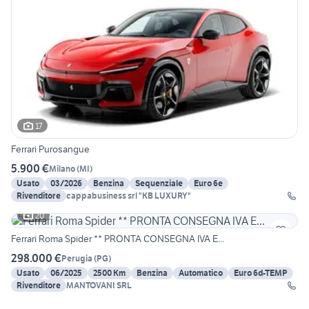
17
Ferrari Purosangue
5.900 €
Milano
(
MI
)
Usato
03/2026
Benzina
Sequenziale
Euro 6e
Rivenditore
cappabusiness srl "KB LUXURY"
20
Ferrari Roma Spider ** PRONTA CONSEGNA IVA E...
298.000 €
Perugia
(
PG
)
Usato
06/2025
2500 Km
Benzina
Automatico
Euro 6d-TEMP
Rivenditore
MANTOVANI SRL