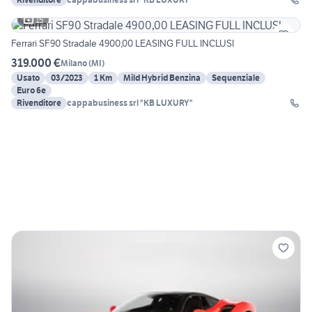
15
Ferrari SF90 Stradale 4900,00 LEASING FULL INCLUSI
319.000 €
Milano
(
MI
)
Usato
03/2023
1 Km
Mild Hybrid Benzina
Sequenziale
Euro 6e
Rivenditore
cappabusiness srl "KB LUXURY"