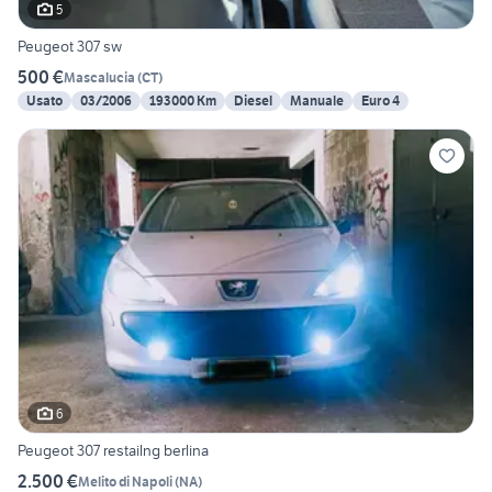
5
Peugeot 307 sw
500 €
Mascalucia
(
CT
)
Usato
03/2006
193000 Km
Diesel
Manuale
Euro 4
6
Peugeot 307 restailng berlina
2.500 €
Melito di Napoli
(
NA
)