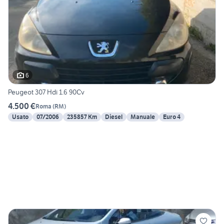
6
Peugeot 307 Hdi 1.6 90Cv
4.500 €
Roma
(
RM
)
Usato
07/2006
235857 Km
Diesel
Manuale
Euro 4