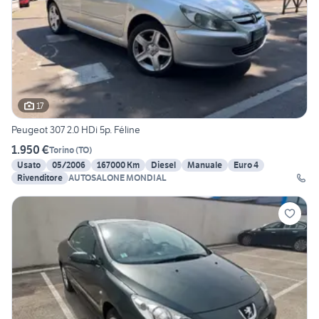
17
Peugeot 307 2.0 HDi 5p. Féline
1.950 €
Torino
(
TO
)
Usato
05/2006
167000 Km
Diesel
Manuale
Euro 4
Rivenditore
AUTOSALONE MONDIAL