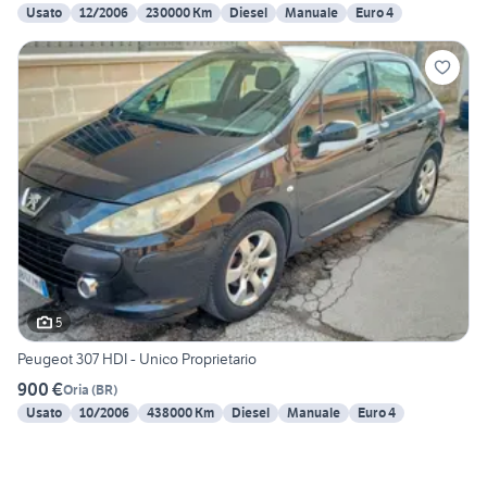
Usato
12/2006
230000 Km
Diesel
Manuale
Euro 4
5
Peugeot 307 HDI - Unico Proprietario
900 €
Oria
(
BR
)
Usato
10/2006
438000 Km
Diesel
Manuale
Euro 4