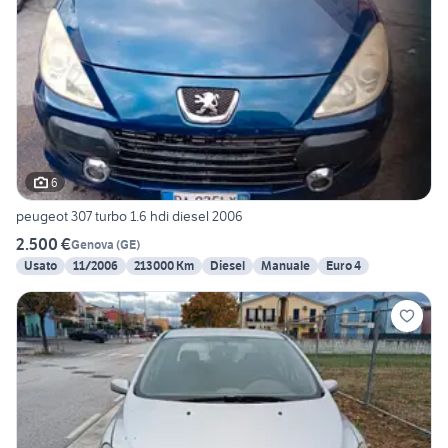
6
peugeot 307 turbo 1.6 hdi diesel 2006
2.500 €
Genova
(
GE
)
Usato
11/2006
213000 Km
Diesel
Manuale
Euro 4