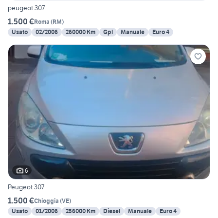
peugeot 307
1.500 €
Roma
(
RM
)
Usato
02/2006
260000 Km
Gpl
Manuale
Euro 4
6
Peugeot 307
1.500 €
Chioggia
(
VE
)
Usato
01/2006
256000 Km
Diesel
Manuale
Euro 4