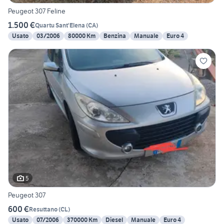
Peugeot 307 Feline
1.500 €
Quartu Sant'Elena
(
CA
)
Usato
03/2006
80000 Km
Benzina
Manuale
Euro 4
5
Peugeot 307
600 €
Resuttano
(
CL
)
Usato
07/2006
370000 Km
Diesel
Manuale
Euro 4