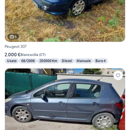
6
Peugeot 307
2.000 €
Biancavilla
(
CT
)
Usato
08/2006
250000 Km
Diesel
Manuale
Euro 4