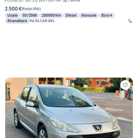
PEUGEOT 307 2.0 16V HDi FAP 5p. Féline
2.500 €
Rimini
(
RN
)
Usato
03/2006
200000 Km
Diesel
Manuale
Euro 4
Rivenditore
PA.FA CAR SRL