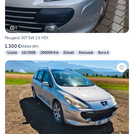
6
Peugeot 307 SW 1.6 HDI
1.300 €
Melzo
(
MI
)
Usato
10/2006
200000 Km
Diesel
Manuale
Euro 4