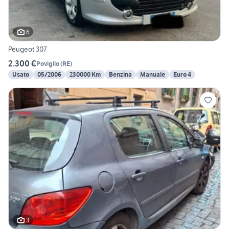
6
Peugeot 307
2.300 €
Poviglio
(
RE
)
Usato
05/2006
230000 Km
Benzina
Manuale
Euro 4
3