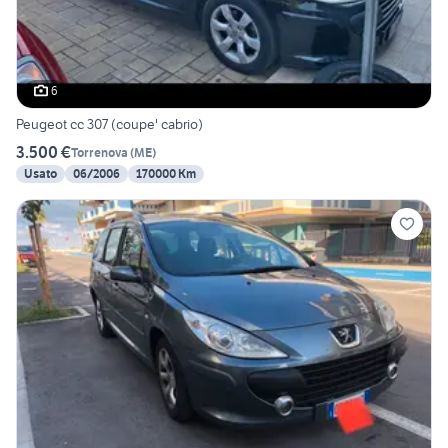
6
Peugeot cc 307 (coupe' cabrio)
3.500 €
Torrenova
(
ME
)
Usato
06/2006
170000 Km