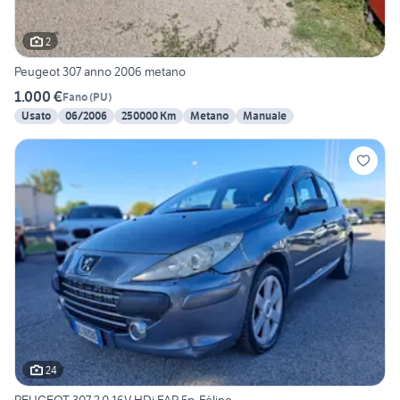
2
Peugeot 307 anno 2006 metano
1.000 €
Fano
(
PU
)
Usato
06/2006
250000 Km
Metano
Manuale
24