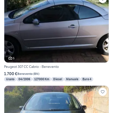
6
Peugeot 307 CC Cabrio - Benevento
1.700 €
Benevento
(
BN
)
Usato
04/2006
127000 Km
Diesel
Manuale
Euro 4