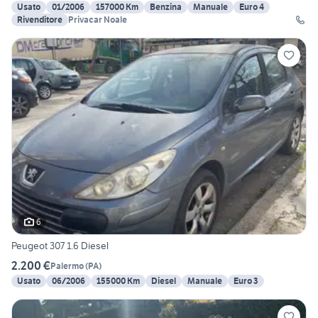
Usato
01/2006
157000 Km
Benzina
Manuale
Euro 4
Rivenditore
Privacar Noale
6
Peugeot 307 1.6 Diesel
2.200 €
Palermo
(
PA
)
Usato
06/2006
155000 Km
Diesel
Manuale
Euro 3