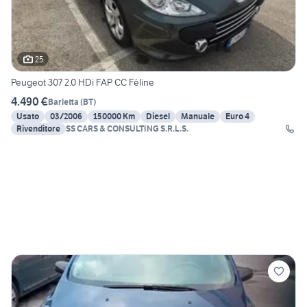
25
Peugeot 307 2.0 HDi FAP CC Féline
4.490 €
Barletta
(
BT
)
Usato
03/2006
150000 Km
Diesel
Manuale
Euro 4
Rivenditore
SS CARS & CONSULTING S.R.L.S.