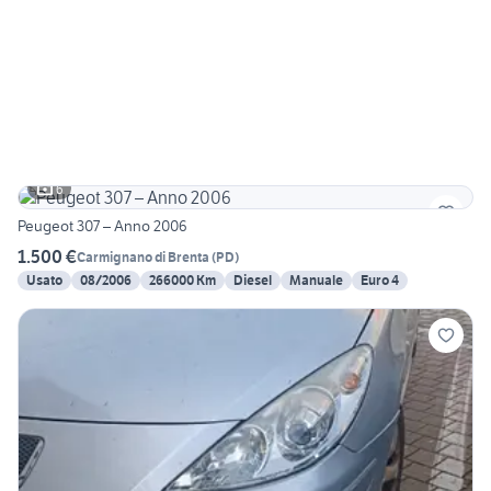
6
Peugeot 307 – Anno 2006
1.500 €
Carmignano di Brenta
(
PD
)
Usato
08/2006
266000 Km
Diesel
Manuale
Euro 4