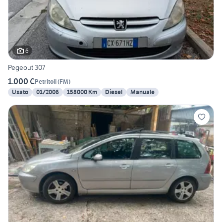
6
Pegeout 307
1.000 €
Petritoli
(
FM
)
Usato
01/2006
158000 Km
Diesel
Manuale