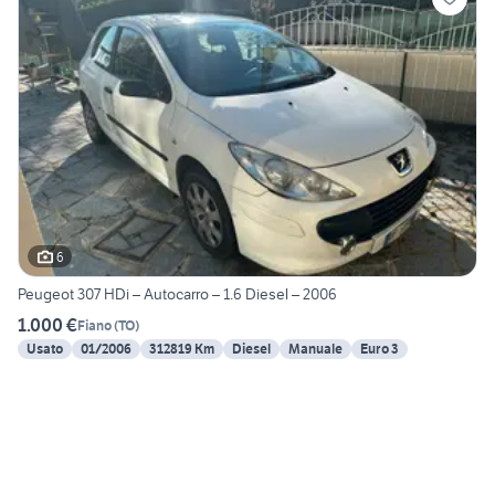
6
Peugeot 307 HDi – Autocarro – 1.6 Diesel – 2006
1.000 €
Fiano
(
TO
)
Usato
01/2006
312819 Km
Diesel
Manuale
Euro 3