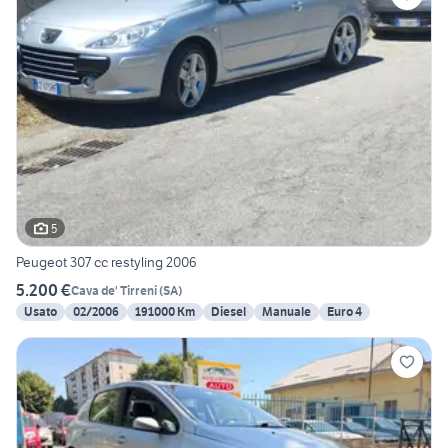
5
Peugeot 307 cc restyling 2006
5.200 €
Cava de' Tirreni
(
SA
)
Usato
02/2006
191000 Km
Diesel
Manuale
Euro 4