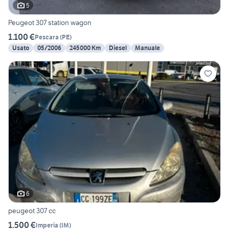
5
Peugeot 307 station wagon
1.100 €
Pescara
(
PE
)
Usato
05/2006
245000 Km
Diesel
Manuale
6
peugeot 307 cc
1.500 €
Imperia
(
IM
)