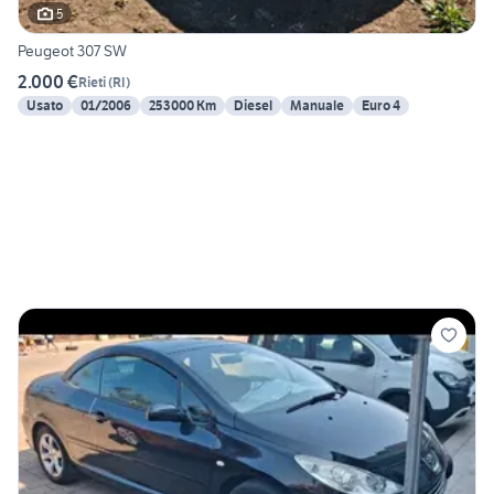
5
Peugeot 307 SW
2.000 €
Rieti
(
RI
)
Usato
01/2006
253000 Km
Diesel
Manuale
Euro 4