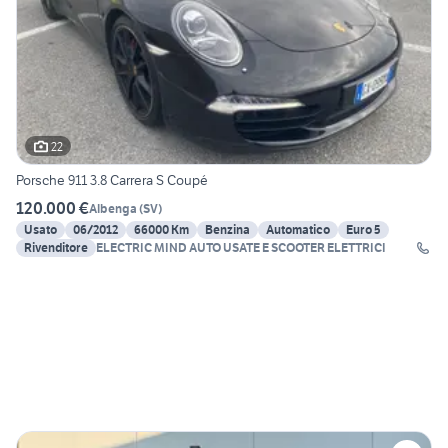
22
Porsche 911 3.8 Carrera S Coupé
120.000 €
Albenga
(
SV
)
Usato
06/2012
66000 Km
Benzina
Automatico
Euro 5
Rivenditore
ELECTRIC MIND AUTO USATE E SCOOTER ELETTRICI