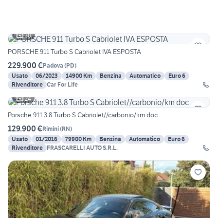
30
PORSCHE 911 Turbo S Cabriolet IVA ESPOSTA
229.900 €
Padova
(
PD
)
Usato
06/2023
14900 Km
Benzina
Automatico
Euro 6
Rivenditore
Car For Life
24
Porsche 911 3.8 Turbo S Cabriolet//carbonio/km doc
129.900 €
Rimini
(
RN
)
Usato
01/2016
79900 Km
Benzina
Automatico
Euro 6
Rivenditore
FRASCARELLI AUTO S.R.L.