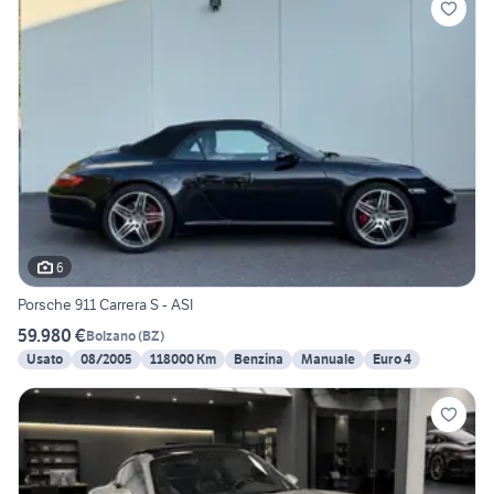
6
Porsche 911 Carrera S - ASI
59.980 €
Bolzano
(
BZ
)
Usato
08/2005
118000 Km
Benzina
Manuale
Euro 4