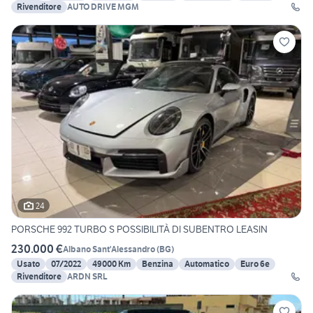
Rivenditore
AUTO DRIVE MGM
24
PORSCHE 992 TURBO S POSSIBILITÀ DI SUBENTRO LEASIN
230.000 €
Albano Sant'Alessandro
(
BG
)
Usato
07/2022
49000 Km
Benzina
Automatico
Euro 6e
Rivenditore
ARDN SRL