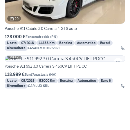
20
Porsche 911 Cabrio 3.0 Carrera 4 GTS auto
128.000 €
Fontanafredda
(
PN
)
Usato
07/2018
44633 Km
Benzina
Automatico
Euro 6
Rivenditore
FASAN MOTORS SRL
30
Porsche 911 992 3.0 Carrera S 450CV LIFT PDCC
118.999 €
Sant'Anastasia
(
NA
)
Usato
05/2019
53000 Km
Benzina
Automatico
Euro 6
Rivenditore
CAR LUX SRL