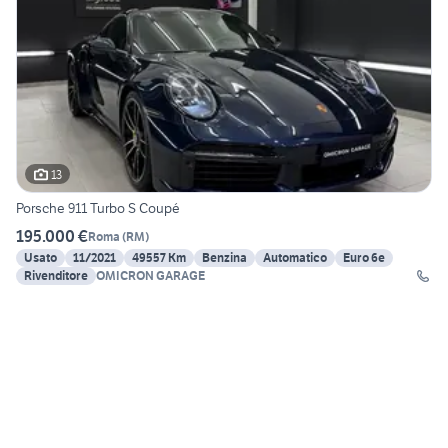
13
Porsche 911 Turbo S Coupé
195.000 €
Roma
(
RM
)
Usato
11/2021
49557 Km
Benzina
Automatico
Euro 6e
Rivenditore
OMICRON GARAGE