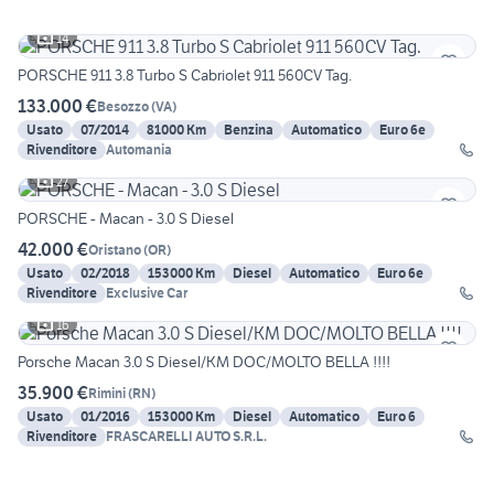
14
PORSCHE 911 3.8 Turbo S Cabriolet 911 560CV Tag.
133.000 €
Besozzo
(
VA
)
Usato
07/2014
81000 Km
Benzina
Automatico
Euro 6e
Rivenditore
Automania
27
PORSCHE - Macan - 3.0 S Diesel
42.000 €
Oristano
(
OR
)
Usato
02/2018
153000 Km
Diesel
Automatico
Euro 6e
Rivenditore
Exclusive Car
16
Porsche Macan 3.0 S Diesel/KM DOC/MOLTO BELLA !!!!
35.900 €
Rimini
(
RN
)
Usato
01/2016
153000 Km
Diesel
Automatico
Euro 6
Rivenditore
FRASCARELLI AUTO S.R.L.