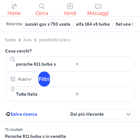
Home
Cerca
Vendi
Messaggi
suzuki gsx s 750 usata
alfa 164 v6 turbo
fiat uno tur
Ricerche
Subito
Auto
porsche 911 turbo s
Cosa cerchi?
Filtri
Auto
Salva ricerca
Dal più rilevante
71 risultati
Porsche 911 turbo s in vendita