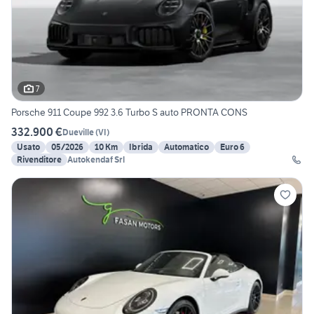
7
Porsche 911 Coupe 992 3.6 Turbo S auto PRONTA CONS
332.900 €
Dueville
(
VI
)
Usato
05/2026
10 Km
Ibrida
Automatico
Euro 6
Rivenditore
Autokendaf Srl