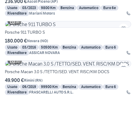
236.900 €
Ascoli Piceno
(
AP
)
Usato
03/2023
9800 Km
Benzina
Automatico
Euro 6e
Rivenditore
Mariani Motors
16
Porsche 911 TURBO S
180.000 €
Novara
(
NO
)
Usato
03/2016
50500 Km
Benzina
Automatico
Euro 6
Rivenditore
ASSICAR NOVARA
20
Porsche Macan 3.0 S /TETTO/SED. VENT. RISC/KM DOCS
49.900 €
Rimini
(
RN
)
Usato
09/2019
99900 Km
Benzina
Automatico
Euro 6
Rivenditore
FRASCARELLI AUTO S.R.L.