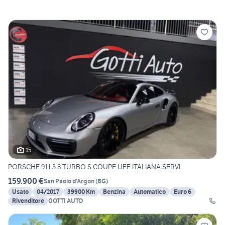
15
PORSCHE 911 3.8 TURBO S COUPE UFF ITALIANA SERVI
159.900 €
San Paolo d'Argon
(
BG
)
Usato
04/2017
39900 Km
Benzina
Automatico
Euro 6
Rivenditore
GOTTI AUTO