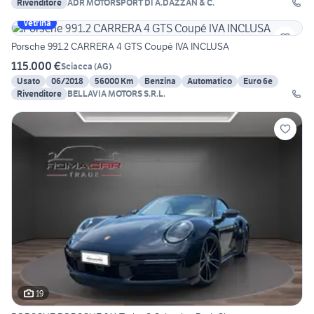
Rivenditore
ADR MOTORSPORT DI A.DAZZAN & C.
Vetrina
Porsche 991.2 CARRERA 4 GTS Coupé IVA INCLUSA
115.000 €
Sciacca
(
AG
)
Usato
06/2018
56000 Km
Benzina
Automatico
Euro 6e
Rivenditore
BELLAVIA MOTORS S.R.L.
19