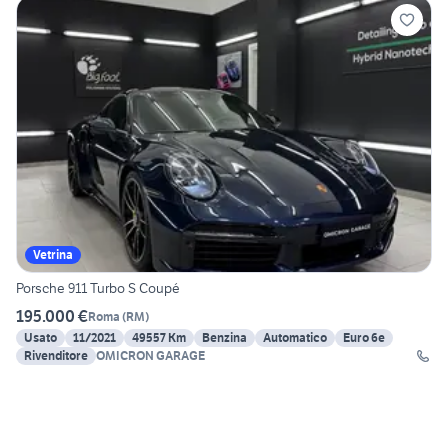
Vetrina
Porsche 911 Turbo S Coupé
195.000 €
Roma
(
RM
)
Usato
11/2021
49557 Km
Benzina
Automatico
Euro 6e
Rivenditore
OMICRON GARAGE