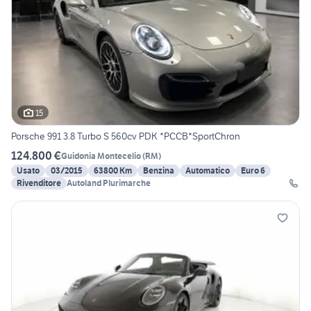
15
Porsche 991 3.8 Turbo S 560cv PDK *PCCB*SportChron
124.800 €
Guidonia Montecelio
(
RM
)
Usato
03/2015
63800 Km
Benzina
Automatico
Euro 6
Rivenditore
Autoland Plurimarche