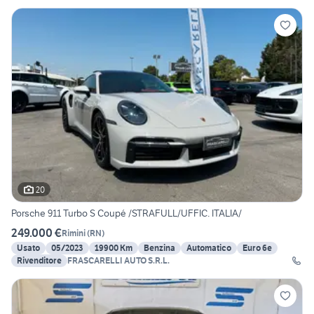
20
Porsche 911 Turbo S Coupé /STRAFULL/UFFIC. ITALIA/
249.000 €
Rimini
(
RN
)
Usato
05/2023
19900 Km
Benzina
Automatico
Euro 6e
Rivenditore
FRASCARELLI AUTO S.R.L.