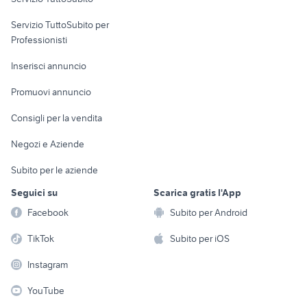
elettronica
per la casa e la
sports e hobby
Servizio TuttoSubito per
persona
Informatica
Animali
Professionisti
Arredamento e
Console e
Accessori per
Casalinghi
Inserisci annuncio
Videogiochi
animali
Elettrodomestici
Promuovi annuncio
Audio/Video
Musica e Film
Giardino e Fai da te
Consigli per la vendita
Fotografia
Libri e Riviste
Abbigliamento e
Negozi e Aziende
Telefonia
Strumenti Musicali
Accessori
Subito per le aziende
Sports
Tutto per i bambini
Seguici su
Scarica gratis l'App
Biciclette
Facebook
Subito per Android
Collezionismo
TikTok
Subito per iOS
Instagram
YouTube