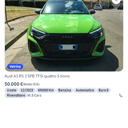
Vetrina
Audi A3 RS 3 SPB TFSI quattro S tronic
50.000 €
Sestu
(
CA
)
Usato
12/2023
69000 Km
Benzina
Automatico
Euro 6
Rivenditore
M.S Cars