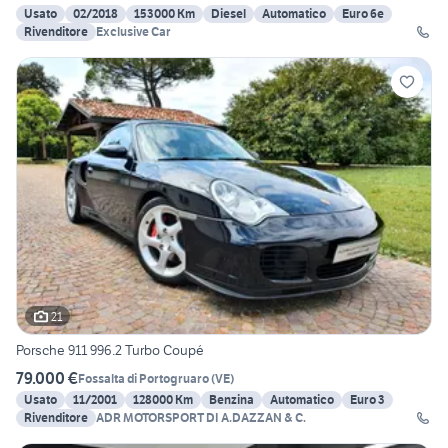
Usato
02/2018
153000 Km
Diesel
Automatico
Euro 6e
Rivenditore
Exclusive Car
21
Porsche 911 996.2 Turbo Coupé
79.000 €
Fossalta di Portogruaro
(
VE
)
Usato
11/2001
128000 Km
Benzina
Automatico
Euro 3
Rivenditore
ADR MOTORSPORT DI A.DAZZAN & C.