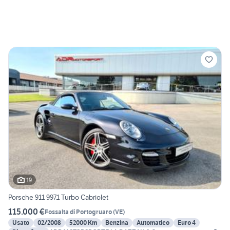
19
Porsche 911 997.1 Turbo Cabriolet
115.000 €
Fossalta di Portogruaro
(
VE
)
Usato
02/2008
52000 Km
Benzina
Automatico
Euro 4