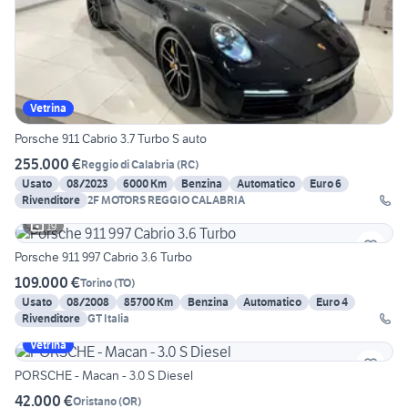
Vetrina
Porsche 911 Cabrio 3.7 Turbo S auto
255.000 €
Reggio di Calabria
(
RC
)
Usato
08/2023
6000 Km
Benzina
Automatico
Euro 6
Rivenditore
2F MOTORS REGGIO CALABRIA
19
Porsche 911 997 Cabrio 3.6 Turbo
109.000 €
Torino
(
TO
)
Usato
08/2008
85700 Km
Benzina
Automatico
Euro 4
Rivenditore
GT Italia
Vetrina
PORSCHE - Macan - 3.0 S Diesel
42.000 €
Oristano
(
OR
)