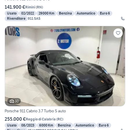
141.900 €
Rimini
(
RN
)
Usato
02/2022
29000 Km
Benzina
Automatico
Euro 6
Rivenditore
911 SAS
30
Porsche 911 Cabrio 3.7 Turbo S auto
255.000 €
Reggio di Calabria
(
RC
)
Usato
08/2023
6000 Km
Benzina
Automatico
Euro 6