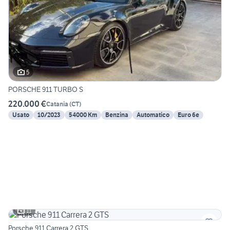
5
PORSCHE 911 TURBO S
220.000 €
Catania
(
CT
)
Usato
10/2023
54000 Km
Benzina
Automatico
Euro 6e
11
Porsche 911 Carrera 2 GTS