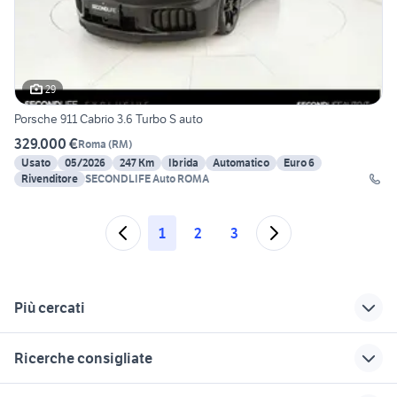
29
Porsche 911 Cabrio 3.6 Turbo S auto
329.000 €
Roma
(
RM
)
Usato
05/2026
247 Km
Ibrida
Automatico
Euro 6
Rivenditore
SECONDLIFE Auto ROMA
1
2
3
Più cercati
Correlati
Richerche simili
Suggerimenti
Ricerche consigliate
motore audi s3
porsche turbo s 2017
porsche turbo 2015
3008 usata
mahindra usata
cayenne turbo s
motore porsche 911
fiorino pick up