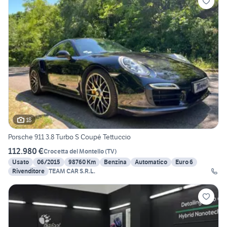
18
Porsche 911 3.8 Turbo S Coupé Tettuccio
112.980 €
Crocetta del Montello
(
TV
)
Usato
06/2015
98760 Km
Benzina
Automatico
Euro 6
Rivenditore
TEAM CAR S.R.L.