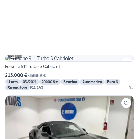
12
Porsche 911 Turbo S Cabriolet
215.000 €
Rimini
(
RN
)
Usato
05/2021
20000 Km
Benzina
Automatico
Euro 6
Rivenditore
911 SAS