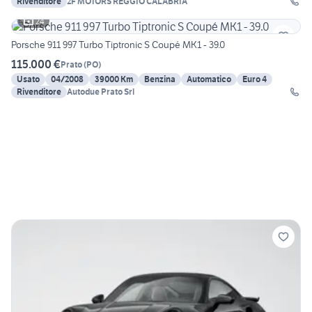
Rivenditore
2F MOTORS REGGIO CALABRIA
24
Porsche 911 997 Turbo Tiptronic S Coupé MK1 - 39.0
115.000 €
Prato
(
PO
)
Usato
04/2008
39000 Km
Benzina
Automatico
Euro 4
Rivenditore
Autodue Prato Srl