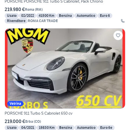
PORSCHE PORSCHE 911 Turbo S Cabriolet, Pack Chrono
219.980 €
Roma
(
RM
)
Usato
02/2022
41500 Km
Benzina
Automatico
Euro 6
Rivenditore
ROMA CAR TRADE
Vetrina
PORSCHE 911 Turbo S Cabriolet 650 cv
219.000 €
Erba
(
CO
)
Usato
04/2021
19830 Km
Benzina
Automatico
Euro 6e