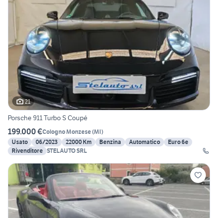
21
Porsche 911 Turbo S Coupé
199.000 €
Cologno Monzese
(
MI
)
Usato
06/2023
22000 Km
Benzina
Automatico
Euro 6e
Rivenditore
STELAUTO SRL