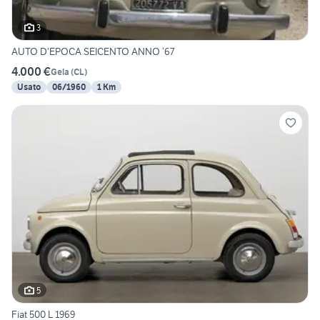
3
AUTO D’EPOCA SEICENTO ANNO ‘67
4.000 €
Gela
(
CL
)
Usato
06/1960
1 Km
5
Fiat 500 L 1969