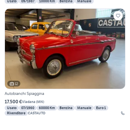
Usato
09/1987
10000 Km
Benzina
Manuale
12
Autobianchi Spiaggina
17.500 €
Viadana
(
MN
)
Usato
07/1960
60000 Km
Benzina
Manuale
Euro 1
Rivenditore
CASTAUTO