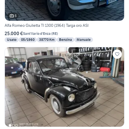
6
Alfa Romeo Giulietta TI 1300 (1964) Targa oro ASI
25.000 €
Sant'Ilario d'Enza
(
RE
)
Usato
05/1960
38770 Km
Benzina
Manuale