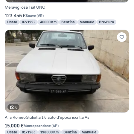
Meravigliosa Fiat UNO
123.456 €
Soave
(
VR
)
Usato
02/1992
40000 Km
Benzina
Manuale
Pre-Euro
6
Alfa RomeoGiulietta 1.6 auto d’epoca iscritta Asi
15.000 €
Monteprandone
(
AP
)
Usato
01/1983
198000 Km
Benzina
Manuale