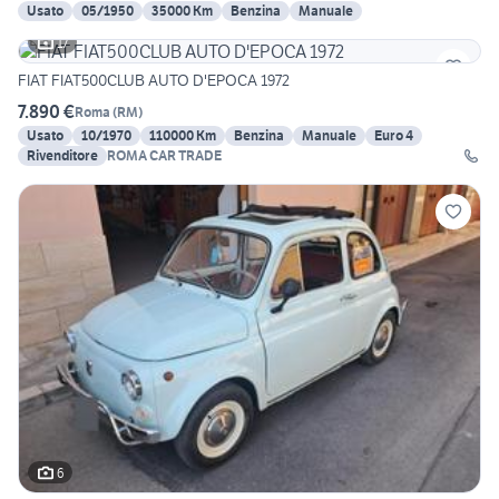
Usato
05/1950
35000 Km
Benzina
Manuale
17
FIAT FIAT500CLUB AUTO D'EPOCA 1972
7.890 €
Roma
(
RM
)
Usato
10/1970
110000 Km
Benzina
Manuale
Euro 4
Rivenditore
ROMA CAR TRADE
6