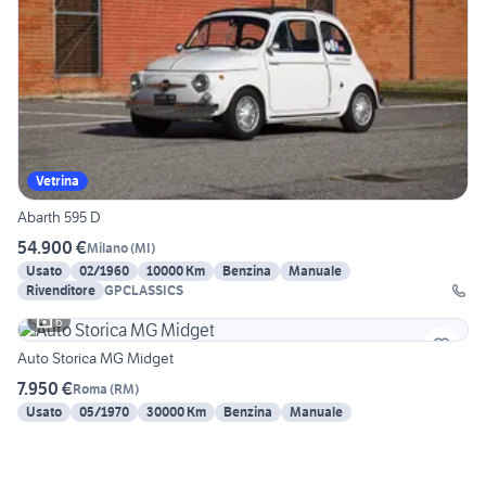
Vetrina
Abarth 595 D
54.900 €
Milano
(
MI
)
Usato
02/1960
10000 Km
Benzina
Manuale
Rivenditore
GPCLASSICS
6
Auto Storica MG Midget
7.950 €
Roma
(
RM
)
Usato
05/1970
30000 Km
Benzina
Manuale