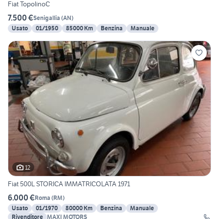
Fiat TopolinoC
7.500 €
Senigallia
(
AN
)
Usato
01/1950
85000 Km
Benzina
Manuale
12
Fiat 500L STORICA IMMATRICOLATA 1971
6.000 €
Roma
(
RM
)
Usato
01/1970
80000 Km
Benzina
Manuale
Rivenditore
MAXI MOTORS