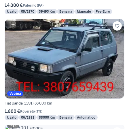
14.000 €
Palermo
(
PA
)
Usato
05/1970
39493 Km
Benzina
Manuale
Pre-Euro
Vetrina
Fiat panda (1991) 88.000 km
1.800 €
Rovereto
(
TN
)
Usato
06/1991
88000 Km
Benzina
Automatico
3