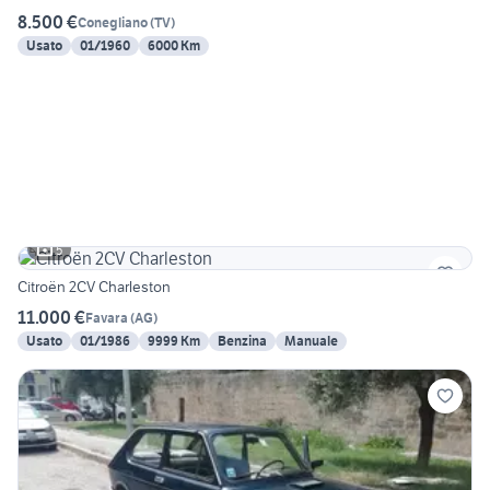
8.500 €
Conegliano
(
TV
)
Usato
01/1960
6000 Km
5
Citroën 2CV Charleston
11.000 €
Favara
(
AG
)
Usato
01/1986
9999 Km
Benzina
Manuale