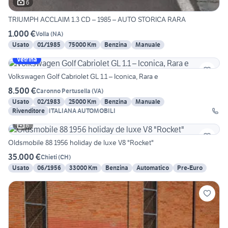
6
TRIUMPH ACCLAIM 1.3 CD – 1985 – AUTO STORICA RARA
1.000 €
Volla
(
NA
)
Usato
01/1985
75000 Km
Benzina
Manuale
Vetrina
Volkswagen Golf Cabriolet GL 1.1 – Iconica, Rara e
8.500 €
Caronno Pertusella
(
VA
)
Usato
02/1983
25000 Km
Benzina
Manuale
Rivenditore
ITALIANA AUTOMOBILI
6
Oldsmobile 88 1956 holiday de luxe V8 "Rocket"
35.000 €
Chieti
(
CH
)
Usato
06/1956
33000 Km
Benzina
Automatico
Pre-Euro