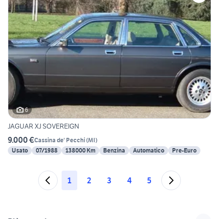
6
JAGUAR XJ SOVEREIGN
9.000 €
Cassina de' Pecchi
(
MI
)
Usato
07/1988
138000 Km
Benzina
Automatico
Pre-Euro
1
2
3
4
5