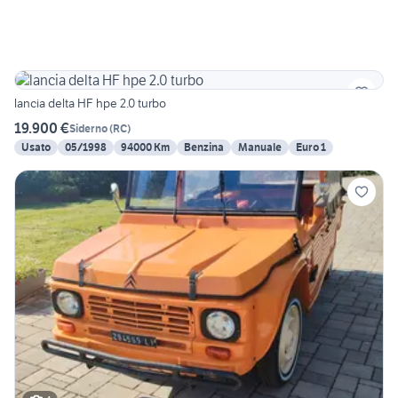
lancia delta HF hpe 2.0 turbo
19.900 €
Siderno
(
RC
)
Usato
05/1998
94000 Km
Benzina
Manuale
Euro 1