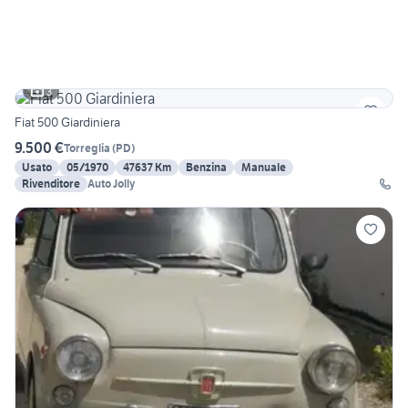
3
Fiat 500 Giardiniera
9.500 €
Torreglia
(
PD
)
Usato
05/1970
47637 Km
Benzina
Manuale
Rivenditore
Auto Jolly