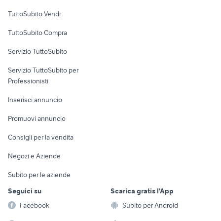
Case vacanza
TuttoSubito Vendi
Uffici e Locali
TuttoSubito Compra
commerciali
Servizio TuttoSubito
elettronica
per la casa e la
sports e hobby
Servizio TuttoSubito per
persona
Informatica
Animali
Professionisti
Arredamento e
Console e
Accessori per
Casalinghi
Inserisci annuncio
Videogiochi
animali
Elettrodomestici
Promuovi annuncio
Audio/Video
Musica e Film
Giardino e Fai da te
Consigli per la vendita
Fotografia
Libri e Riviste
Abbigliamento e
Negozi e Aziende
Telefonia
Strumenti Musicali
Accessori
Subito per le aziende
Sports
Tutto per i bambini
Seguici su
Scarica gratis l'App
Biciclette
Facebook
Subito per Android
Collezionismo