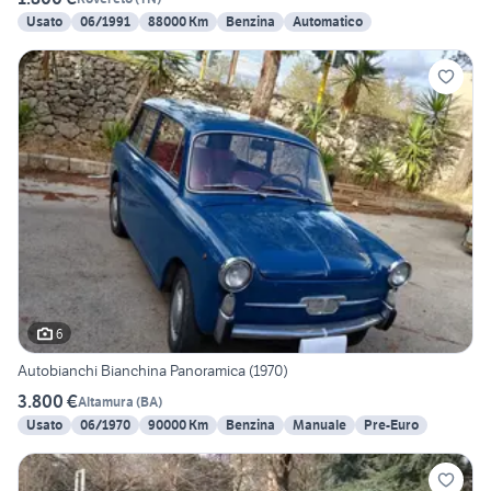
Usato
06/1991
88000 Km
Benzina
Automatico
6
Autobianchi Bianchina Panoramica (1970)
3.800 €
Altamura
(
BA
)
Usato
06/1970
90000 Km
Benzina
Manuale
Pre-Euro