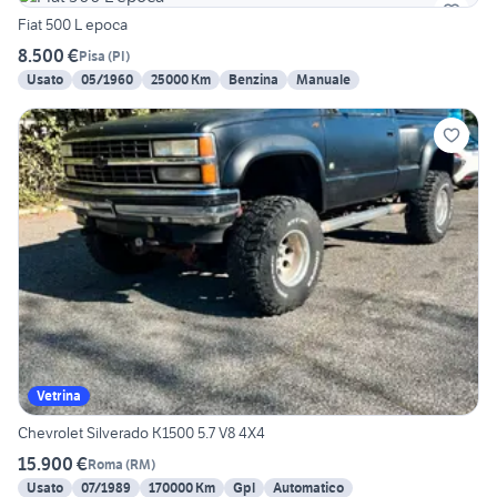
Fiat 500 L epoca
8.500 €
Pisa
(
PI
)
Usato
05/1960
25000 Km
Benzina
Manuale
Vetrina
Chevrolet Silverado K1500 5.7 V8 4X4
15.900 €
Roma
(
RM
)
Usato
07/1989
170000 Km
Gpl
Automatico