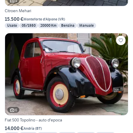
4
Citroen Mehari
15.500 €
Monteforte d'Alpone
(
VR
)
Usato
05/1980
20000 Km
Benzina
Manuale
6
Fiat 500 Topolino - auto d'epoca
14.000 €
Andria
(
BT
)