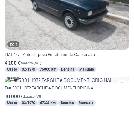
3
FIAT 127 - Auto d'Epoca Perfettamente Conservata
4.100 €
Matera
(
MT
)
Usato
02/1979
76000 Km
Benzina
Manuale
6
Fiat 500 L 1972 TARGHE e DOCUMENTI ORIGINALI
10.000 €
Lazise
(
VR
)
Usato
02/1970
67228 Km
Benzina
Manuale