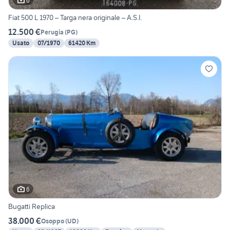
6
Fiat 500 L 1970 – Targa nera originale – A.S.I.
12.500 €
Perugia
(
PG
)
Usato
07/1970
61420 Km
6
Bugatti Replica
38.000 €
Osoppo
(
UD
)