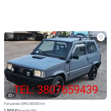
6
Fiat panda (1991) 88.000 km
1.800 €
Rovereto
(
TN
)