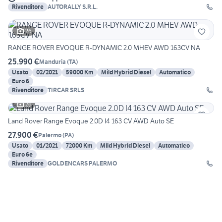
Rivenditore
AUTORALLY S.R.L.
26
RANGE ROVER EVOQUE R-DYNAMIC 2.0 MHEV AWD 163CV NA
25.990 €
Manduria
(
TA
)
Usato
02/2021
59000 Km
Mild Hybrid Diesel
Automatico
Euro 6
Rivenditore
TIRCAR SRLS
26
Land Rover Range Evoque 2.0D I4 163 CV AWD Auto SE
27.900 €
Palermo
(
PA
)
Usato
01/2021
72000 Km
Mild Hybrid Diesel
Automatico
Euro 6e
Rivenditore
GOLDENCARS PALERMO