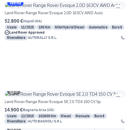
Vetrina
Land Rover Range Rover Evoque 2.0D 163CV AWD Auto
52.800 €
Napoli
(
NA
)
Usato
11/2025
100 Km
Mild Hybrid Diesel
Automatico
Euro 6
Land Rover Approved
Rivenditore
AUTORALLY S.R.L.
15
Land Rover Range Rover Evoque SE 2.0 TD4 150 CV 5p
14.900 €
Bagnaria Arsa
(
UD
)
Usato
12/2015
102800 Km
Diesel
Manuale
Euro 6
Rivenditore
AUTO BAGNOLI S.R.L
30