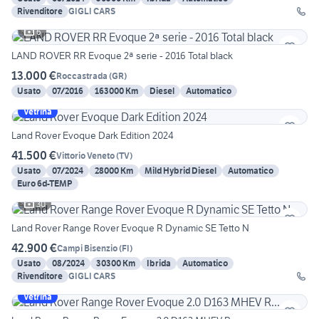
Rivenditore
GIGLI CARS
6
LAND ROVER RR Evoque 2ª serie - 2016 Total black
13.000 €
Roccastrada
(
GR
)
Usato
07/2016
163000 Km
Diesel
Automatico
Vetrina
Land Rover Evoque Dark Edition 2024
41.500 €
Vittorio Veneto
(
TV
)
Usato
07/2024
28000 Km
Mild Hybrid Diesel
Automatico
Euro 6d-TEMP
30
Land Rover Range Rover Evoque R Dynamic SE Tetto N
42.900 €
Campi Bisenzio
(
FI
)
Usato
08/2024
30300 Km
Ibrida
Automatico
Rivenditore
GIGLI CARS
Vetrina