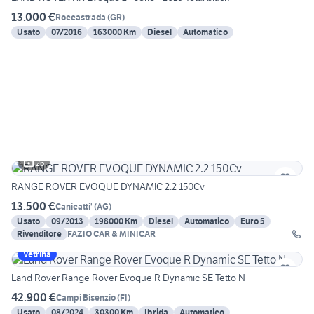
13.000 €
Roccastrada
(
GR
)
Usato
07/2016
163000 Km
Diesel
Automatico
26
RANGE ROVER EVOQUE DYNAMIC 2.2 150Cv
13.500 €
Canicatti'
(
AG
)
Usato
09/2013
198000 Km
Diesel
Automatico
Euro 5
Rivenditore
FAZIO CAR & MINICAR
Vetrina
Land Rover Range Rover Evoque R Dynamic SE Tetto N
42.900 €
Campi Bisenzio
(
FI
)
Usato
08/2024
30300 Km
Ibrida
Automatico