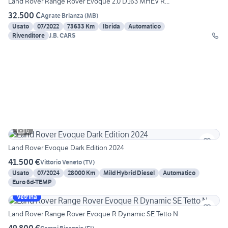
Land Rover Range Rover Evoque 2.0 D163 MHEV R...
32.500 €
Agrate Brianza
(
MB
)
Usato
07/2022
73633 Km
Ibrida
Automatico
Rivenditore
J.B. CARS
6
Land Rover Evoque Dark Edition 2024
41.500 €
Vittorio Veneto
(
TV
)
Usato
07/2024
28000 Km
Mild Hybrid Diesel
Automatico
Euro 6d-TEMP
Vetrina
Land Rover Range Rover Evoque R Dynamic SE Tetto N