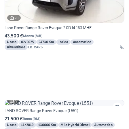
20
Land Rover Range Rover Evoque 2.0D I4 163 MHE...
43.500 €
Monza
(
MB
)
Usato
02/2025
24730 Km
Ibrida
Automatico
Rivenditore
J.B. CARS
6
LAND ROVER Range Rover Evoque (L551)
21.500 €
Roma
(
RM
)
Usato
11/2019
130000 Km
Mild Hybrid Diesel
Automatico