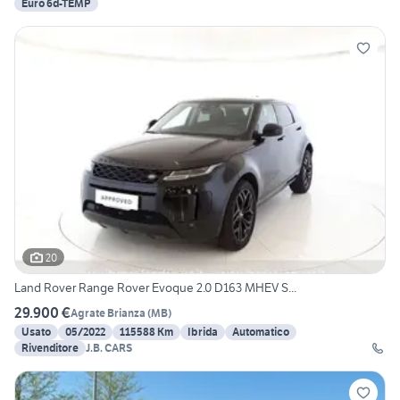
Euro 6d-TEMP
20
Land Rover Range Rover Evoque 2.0 D163 MHEV S...
29.900 €
Agrate Brianza
(
MB
)
Usato
05/2022
115588 Km
Ibrida
Automatico
Rivenditore
J.B. CARS