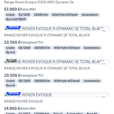
Range Rover Evoque D200 AWD Dynamic Se
53.900 €
Roma
(
RM
)
Usato
01/2025
15000 Km
Mild Hybrid Diesel
Automatico
Euro 6d-TEMP
Vetrina
RANGE ROVER EVOQUE R-DYNAMIC SE TOTAL BLACK
20.500 €
Conegliano
(
TV
)
Usato
05/2019
168000 Km
Mild Hybrid Diesel
Automatico
Euro 6
6
RANGE ROVER EVOQUE R-DYNAMIC SE TOTAL BLACK
20.500 €
Conegliano
(
TV
)
Usato
05/2019
168000 Km
Mild Hybrid Diesel
Automatico
Euro 6
Vetrina
RANGE ROVER EVOQUE
14.900 €
Rimini
(
RN
)
Usato
04/2017
170000 Km
Diesel
Automatico
Euro 6b