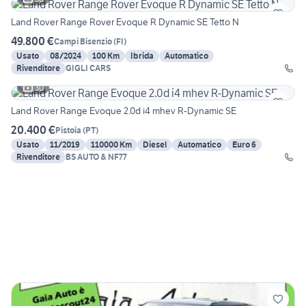
Land Rover Range Rover Evoque R Dynamic SE Tetto N
49.800 €
Campi Bisenzio
(
FI
)
Usato
08/2024
100 Km
Ibrida
Automatico
Rivenditore
GIGLI CARS
30
Land Rover Range Evoque 2.0d i4 mhev R-Dynamic SE
20.400 €
Pistoia
(
PT
)
Usato
11/2019
110000 Km
Diesel
Automatico
Euro 6
Rivenditore
BS AUTO & NF77