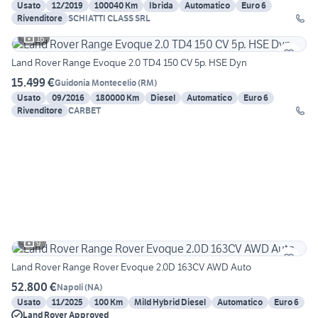
Usato
12/2019
100040 Km
Ibrida
Automatico
Euro 6
Rivenditore
SCHIATTI CLASS SRL
16
Land Rover Range Evoque 2.0 TD4 150 CV 5p. HSE Dyn
15.499 €
Guidonia Montecelio
(
RM
)
Usato
09/2016
180000 Km
Diesel
Automatico
Euro 6
Rivenditore
CARBET
9
Land Rover Range Rover Evoque 2.0D 163CV AWD Auto
52.800 €
Napoli
(
NA
)
Usato
11/2025
100 Km
Mild Hybrid Diesel
Automatico
Euro 6
Land Rover Approved