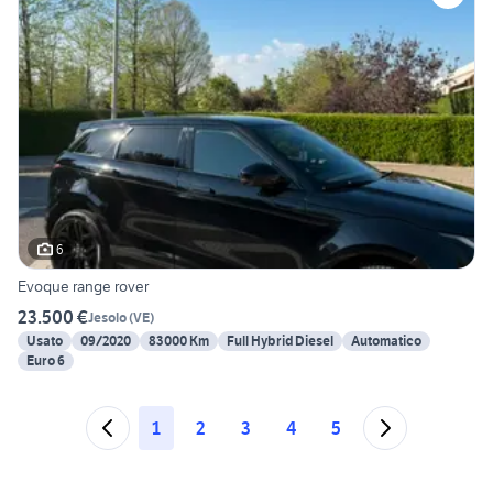
6
Evoque range rover
23.500 €
Jesolo
(
VE
)
Usato
09/2020
83000 Km
Full Hybrid Diesel
Automatico
Euro 6
1
2
3
4
5