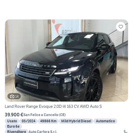
14
Land Rover Range Evoque 2.0D I4 163 CV AWD Auto S
39.900 €
San Felice a Cancello
(
CE
)
Usato
03/2024
49866 Km
Mild Hybrid Diesel
Automatico
Euro 6e
Rivenditore
Auto Carfora S.r.l.