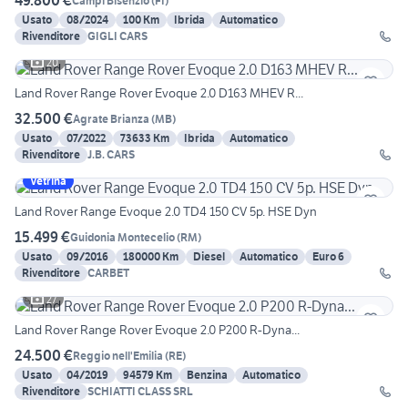
49.800 €
Campi Bisenzio
(
FI
)
Usato
08/2024
100 Km
Ibrida
Automatico
Rivenditore
GIGLI CARS
20
Land Rover Range Rover Evoque 2.0 D163 MHEV R...
32.500 €
Agrate Brianza
(
MB
)
Usato
07/2022
73633 Km
Ibrida
Automatico
Rivenditore
J.B. CARS
Vetrina
Land Rover Range Evoque 2.0 TD4 150 CV 5p. HSE Dyn
15.499 €
Guidonia Montecelio
(
RM
)
Usato
09/2016
180000 Km
Diesel
Automatico
Euro 6
Rivenditore
CARBET
27
Land Rover Range Rover Evoque 2.0 P200 R-Dyna...
24.500 €
Reggio nell'Emilia
(
RE
)
Usato
04/2019
94579 Km
Benzina
Automatico
Rivenditore
SCHIATTI CLASS SRL