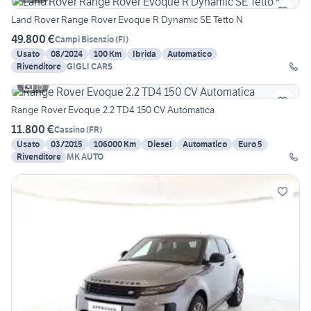
Land Rover Range Rover Evoque R Dynamic SE Tetto N
49.800 €
Campi Bisenzio
(
FI
)
Usato
08/2024
100 Km
Ibrida
Automatico
Rivenditore
GIGLI CARS
15
Range Rover Evoque 2.2 TD4 150 CV Automatica
11.800 €
Cassino
(
FR
)
Usato
03/2015
106000 Km
Diesel
Automatico
Euro 5
Rivenditore
MK AUTO