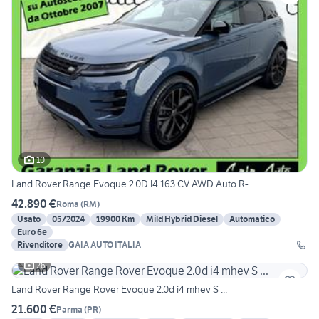
10
Land Rover Range Evoque 2.0D I4 163 CV AWD Auto R-
42.890 €
Roma
(
RM
)
Usato
05/2024
19900 Km
Mild Hybrid Diesel
Automatico
Euro 6e
Rivenditore
GAIA AUTO ITALIA
26
Land Rover Range Rover Evoque 2.0d i4 mhev S ...
21.600 €
Parma
(
PR
)