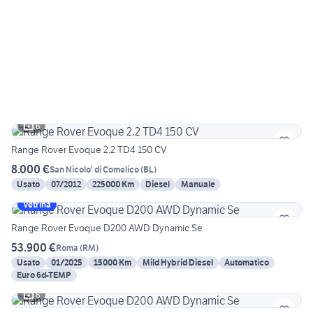
6
Range Rover Evoque 2.2 TD4 150 CV
8.000 €
San Nicolo' di Comelico
(
BL
)
Usato
07/2012
225000 Km
Diesel
Manuale
Vetrina
Range Rover Evoque D200 AWD Dynamic Se
53.900 €
Roma
(
RM
)
Usato
01/2025
15000 Km
Mild Hybrid Diesel
Automatico
Euro 6d-TEMP
6