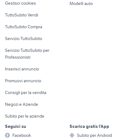
Gestisci cookies
Modelli auto
Case vacanza
TuttoSubito Vendi
Uffici e Locali
TuttoSubito Compra
commerciali
Servizio TuttoSubito
elettronica
per la casa e la
sports e hobby
Servizio TuttoSubito per
persona
Informatica
Animali
Professionisti
Arredamento e
Console e
Accessori per
Casalinghi
Inserisci annuncio
Videogiochi
animali
Elettrodomestici
Promuovi annuncio
Audio/Video
Musica e Film
Giardino e Fai da te
Consigli per la vendita
Fotografia
Libri e Riviste
Abbigliamento e
Negozi e Aziende
Telefonia
Strumenti Musicali
Accessori
Subito per le aziende
Sports
Tutto per i bambini
Seguici su
Scarica gratis l'App
Biciclette
Facebook
Subito per Android