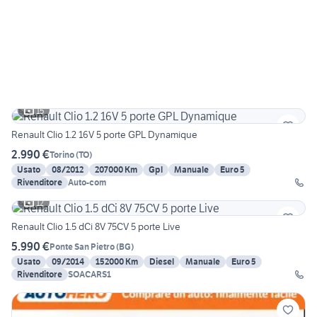
15
Renault Clio 1.2 16V 5 porte GPL Dynamique
2.990 €
Torino
(
TO
)
Usato
08/2012
207000 Km
Gpl
Manuale
Euro 5
Rivenditore
Auto-com
12
Renault Clio 1.5 dCi 8V 75CV 5 porte Live
5.990 €
Ponte San Pietro
(
BG
)
Usato
09/2014
152000 Km
Diesel
Manuale
Euro 5
Rivenditore
SOACARS1