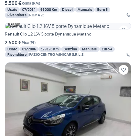
5.500 €
Roma
(
RM
)
Usato
07/2014
99000 Km
Diesel
Manuale
Euro 5
Rivenditore
ROMA 23
8
Renault Clio 1.2 16V 5 porte Dynamique Metano
2.500 €
Pisa
(
PI
)
Usato
01/2006
179126 Km
Benzina
Manuale
Euro 4
Rivenditore
FAZIO CENTRO MINICAR S.R.L.S.