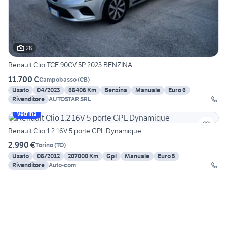
28
Renault Clio TCE 90CV 5P 2023 BENZINA
11.700 €
Campobasso
(
CB
)
Usato
04/2023
68406 Km
Benzina
Manuale
Euro 6
Rivenditore
AUTOSTAR SRL
Vetrina
Renault Clio 1.2 16V 5 porte GPL Dynamique
2.990 €
Torino
(
TO
)
Usato
08/2012
207000 Km
Gpl
Manuale
Euro 5
Rivenditore
Auto-com