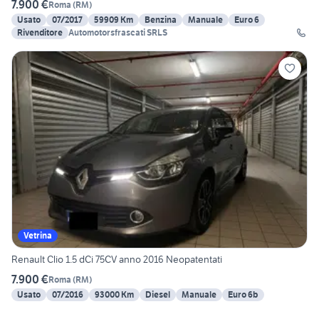
7.900 €
Roma
(
RM
)
Usato
07/2017
59909 Km
Benzina
Manuale
Euro 6
Rivenditore
Automotorsfrascati SRLS
Vetrina
Renault Clio 1.5 dCi 75CV anno 2016 Neopatentati
7.900 €
Roma
(
RM
)
Usato
07/2016
93000 Km
Diesel
Manuale
Euro 6b