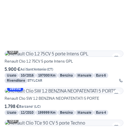
7
Renault Clio 1.2 75CV 5 porte Intens GPL
5.900 €
Aci Sant'Antonio
(
CT
)
Usato
10/2016
197000 Km
Benzina
Manuale
Euro 6
Rivenditore
STYLCAR
Vetrina
Renault Clio SW 1.2 BENZINA NEOPATENTATI 5 PORTE
1.798 €
Barzano'
(
LC
)
Usato
12/2010
199999 Km
Benzina
Manuale
Euro 4
8