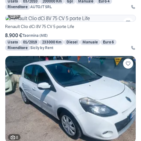
Usato
03/2010
200000 Km
Gpl
Manuale
Euro 4
Rivenditore
AUTO.IT SRL
5
Renault Clio dCi 8V 75 CV 5 porte Life
8.900 €
Taormina
(
ME
)
Usato
01/2019
233000 Km
Diesel
Manuale
Euro 6
Rivenditore
Sicily by Rent
8