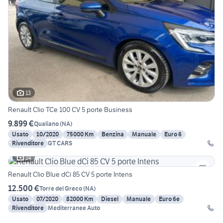
13
Renault Clio TCe 100 CV 5 porte Business
9.899 €
Qualiano
(
NA
)
Usato
10/2020
75000 Km
Benzina
Manuale
Euro 6
Rivenditore
GT CARS
14
Renault Clio Blue dCi 85 CV 5 porte Intens
12.500 €
Torre del Greco
(
NA
)
Usato
07/2020
82000 Km
Diesel
Manuale
Euro 6e
Rivenditore
Mediterranee Auto