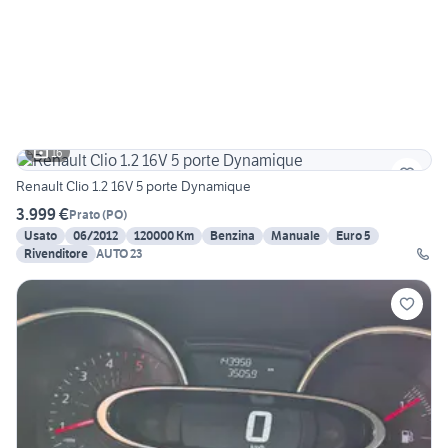
16
Renault Clio 1.2 16V 5 porte Dynamique
3.999 €
Prato
(
PO
)
Usato
06/2012
120000 Km
Benzina
Manuale
Euro 5
Rivenditore
AUTO 23