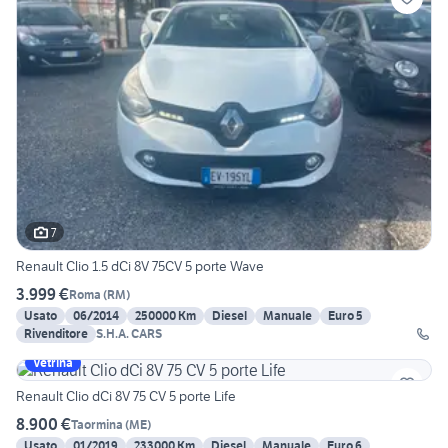
7
Renault Clio 1.5 dCi 8V 75CV 5 porte Wave
3.999 €
Roma
(
RM
)
Usato
06/2014
250000 Km
Diesel
Manuale
Euro 5
Rivenditore
S.H.A. CARS
Vetrina
Renault Clio dCi 8V 75 CV 5 porte Life
8.900 €
Taormina
(
ME
)
Usato
01/2019
233000 Km
Diesel
Manuale
Euro 6