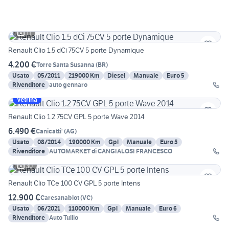
11
Renault Clio 1.5 dCi 75CV 5 porte Dynamique
4.200 €
Torre Santa Susanna
(
BR
)
Usato
05/2011
219000 Km
Diesel
Manuale
Euro 5
Rivenditore
auto gennaro
Vetrina
Renault Clio 1.2 75CV GPL 5 porte Wave 2014
6.490 €
Canicatti'
(
AG
)
Usato
08/2014
190000 Km
Gpl
Manuale
Euro 5
Rivenditore
AUTOMARKET di CANGIALOSI FRANCESCO
30
Renault Clio TCe 100 CV GPL 5 porte Intens
12.900 €
Caresanablot
(
VC
)
Usato
06/2021
110000 Km
Gpl
Manuale
Euro 6
Rivenditore
Auto Tullio