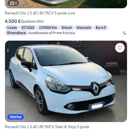
8
Renault Clio 1.5 dCi 8V 75CV 5 porte Live
4.500 €
Qualiano
(
NA
)
Usato
07/2015
170000 Km
Diesel
Manuale
Euro 5
Rivenditore
AutoRuotolo di Prete Patrizia
Vetrina
Renault Clio 1.5 dCi 8V 90CV Start & Stop 5 porte