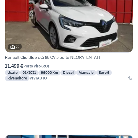
22
Renault Clio Blue dCi 85 CV 5 porte NEOPATENTATI
11.499 €
Porto Viro
(
RO
)
Usato
01/2021
96000 Km
Diesel
Manuale
Euro 6
Rivenditore
VIVIAUTO