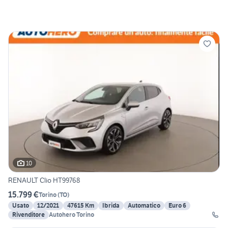
10
RENAULT Clio HT99768
15.799 €
Torino
(
TO
)
Usato
12/2021
47615 Km
Ibrida
Automatico
Euro 6
Rivenditore
Autohero Torino