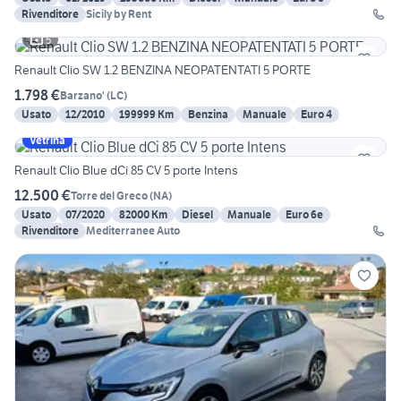
Rivenditore
Sicily by Rent
5
Renault Clio SW 1.2 BENZINA NEOPATENTATI 5 PORTE
1.798 €
Barzano'
(
LC
)
Usato
12/2010
199999 Km
Benzina
Manuale
Euro 4
Vetrina
Renault Clio Blue dCi 85 CV 5 porte Intens
12.500 €
Torre del Greco
(
NA
)
Usato
07/2020
82000 Km
Diesel
Manuale
Euro 6e
Rivenditore
Mediterranee Auto