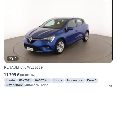
10
RENAULT Clio WE65669
11.799 €
Torino
(
TO
)
Usato
06/2021
64887 Km
Ibrida
Automatico
Euro 6
Rivenditore
Autohero Torino