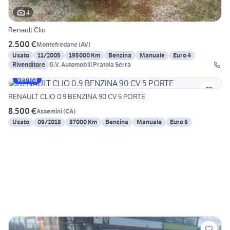
4
Renault Clio
2.500 €
Montefredane
(
AV
)
Usato
11/2005
195000 Km
Benzina
Manuale
Euro 4
Rivenditore
G.V. Automobili Pratola Serra
Vetrina
RENAULT CLIO 0.9 BENZINA 90 CV 5 PORTE
8.500 €
Assemini
(
CA
)
Usato
09/2018
87000 Km
Benzina
Manuale
Euro 6