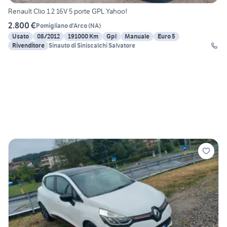
Renault Clio 1.2 16V 5 porte GPL Yahoo!
2.800 €
Pomigliano d'Arco
(
NA
)
Usato
08/2012
191000 Km
Gpl
Manuale
Euro 5
Rivenditore
Sinauto di Siniscalchi Salvatore