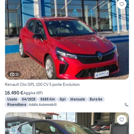
15
Renault Clio GPL 100 CV 5 porte Evolution
16.490 €
Aggius
(
OT
)
Usato
04/2025
5695 Km
Gpl
Manuale
Euro 6e
Rivenditore
Addis Automobili