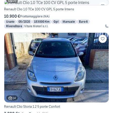
25
Renault Clio 1.0 TCe 100 CV GPL 5 porte Intens
10.900 €
Frattamaggiore
(
NA
)
Usato
05/2020
153000 Km
Gpl
Manuale
Euro 6
Rivenditore
Vitale Motori s.r.l.
14
Renault Clio Storia 1.2 5 porte Confort