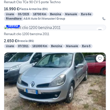
Renault Clio TCe 90 CV 5 porte Techno
16.990 €
Piazza Armerina
(
EN
)
Usato
03/2025
18700 Km
Benzina
Manuale
Euro 6e
Rivenditore
A&M Auto Srl Monasteri Group
Vetrina
Renault clio 1200 benzina 2011
2.650 €
Brescia
(
BS
)
Usato
07/2011
181000 Km
Benzina
Manuale
Euro 5