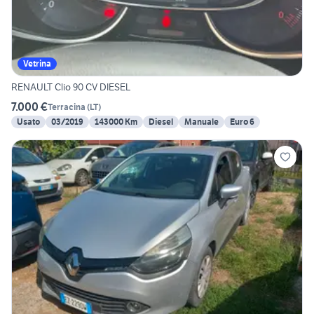
Vetrina
RENAULT Clio 90 CV DIESEL
7.000 €
Terracina
(
LT
)
Usato
03/2019
143000 Km
Diesel
Manuale
Euro 6