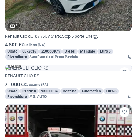
8
Renault Clio dCi 8V 75CV Start&Stop 5 porte Energy
4.800 €
Qualiano
(
NA
)
Usato
05/2016
210000 Km
Diesel
Manuale
Euro 6
Rivenditore
AutoRuotolo di Prete Patrizia
18
RENAULT CLIO RS
21.000 €
Caccamo
(
PA
)
Usato
01/2018
93000 Km
Benzina
Automatico
Euro 6
Rivenditore
MG. AUTO