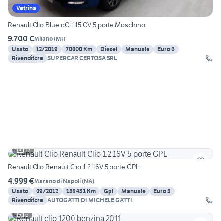
Vetrina
Renault Clio Blue dCi 115 CV 5 porte Moschino
9.700 €
Milano
(
MI
)
Usato
12/2019
70000 Km
Diesel
Manuale
Euro 6
Rivenditore
SUPERCAR CERTOSA SRL
17
Renault Clio Renault Clio 1.2 16V 5 porte GPL
4.999 €
Marano di Napoli
(
NA
)
Usato
09/2012
189431 Km
Gpl
Manuale
Euro 5
Rivenditore
AUTOGATTI DI MICHELE GATTI
6