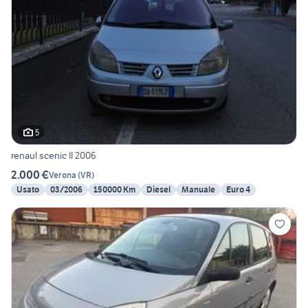
5
renaul scenic II 2006
2.000 €
Verona
(
VR
)
Usato
03/2006
150000 Km
Diesel
Manuale
Euro 4