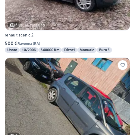
6
renault scenic 2
500 €
Ravenna
(
RA
)
Usato
10/2006
340000 Km
Diesel
Manuale
Euro 5