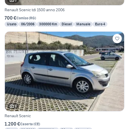
6
Renault Scenic tdi 1500 anno 2006
700 €
Comiso
(
RG
)
Usato
06/2006
300000 Km
Diesel
Manuale
Euro 4
6
Renault Scenic
1.200 €
Caserta
(
CE
)