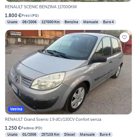
RENAULT SCENIC BENZINA 117000KM
1.800 €
Preci
(
PG
)
Usato
09/2006
117000 Km
Benzina
Manuale
Euro 4
Vetrina
RENAULT Grand Scenic 1.9 dCi/130CV Confort senza
1.250 €
Padova
(
PD
)
Usato
01/2006
257138 Km
Diesel
Manuale
Euro 4