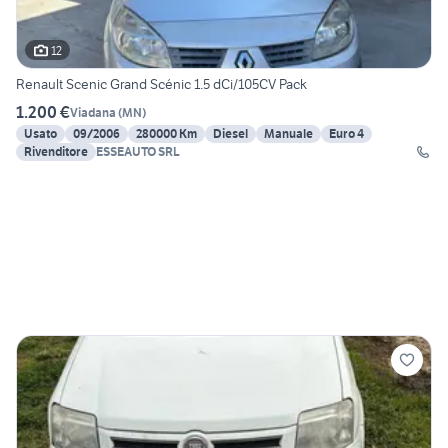
12
Renault Scenic Grand Scénic 1.5 dCi/105CV Pack
1.200 €
Viadana
(
MN
)
Usato
09/2006
280000 Km
Diesel
Manuale
Euro 4
Rivenditore
ESSEAUTO SRL