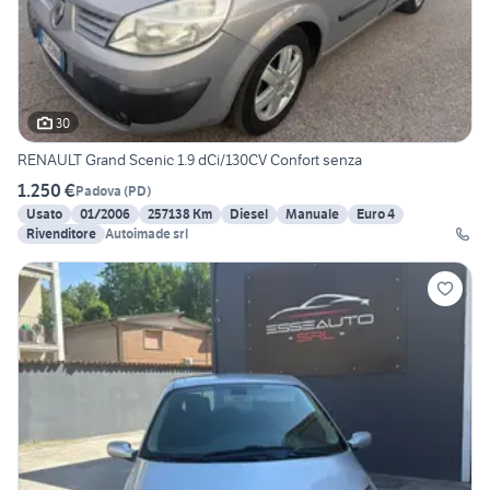
30
RENAULT Grand Scenic 1.9 dCi/130CV Confort senza
1.250 €
Padova
(
PD
)
Usato
01/2006
257138 Km
Diesel
Manuale
Euro 4
Rivenditore
Autoimade srl