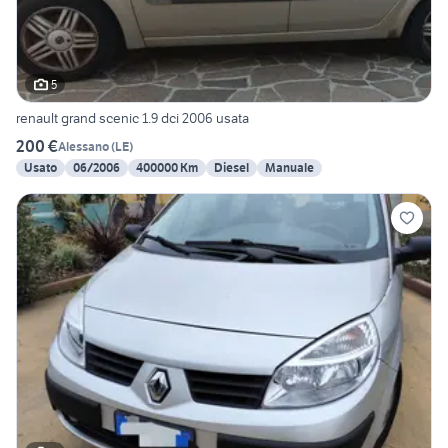
5
renault grand scenic 1.9 dci 2006 usata
200 €
Alessano
(
LE
)
Usato
06/2006
400000 Km
Diesel
Manuale