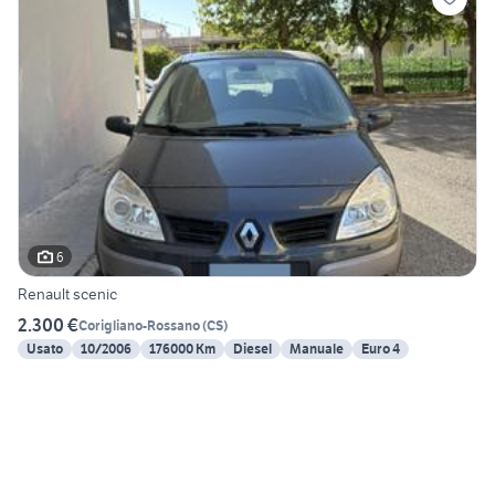
6
Renault scenic
2.300 €
Corigliano-Rossano
(
CS
)
Usato
10/2006
176000 Km
Diesel
Manuale
Euro 4