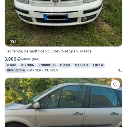
5
Fiat Panda, Renault Scenic, Chevrolet Spark, Mazda
3.900 €
Velletri
(
RM
)
Usato
03/2006
220000 Km
Diesel
Manuale
Euro 4
Rivenditore
EMP SERVICE SRLS