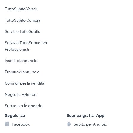
Case vacanza
TuttoSubito Vendi
Uffici e Locali
TuttoSubito Compra
commerciali
Servizio TuttoSubito
elettronica
per la casa e la
sports e hobby
Servizio TuttoSubito per
persona
Informatica
Animali
Professionisti
Arredamento e
Console e
Accessori per
Casalinghi
Inserisci annuncio
Videogiochi
animali
Elettrodomestici
Promuovi annuncio
Audio/Video
Musica e Film
Giardino e Fai da te
Consigli per la vendita
Fotografia
Libri e Riviste
Abbigliamento e
Negozi e Aziende
Telefonia
Strumenti Musicali
Accessori
Subito per le aziende
Sports
Tutto per i bambini
Seguici su
Scarica gratis l'App
Biciclette
Facebook
Subito per Android
Collezionismo