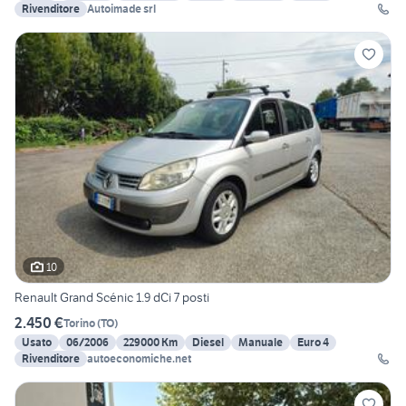
Rivenditore
Autoimade srl
10
Renault Grand Scénic 1.9 dCi 7 posti
2.450 €
Torino
(
TO
)
Usato
06/2006
229000 Km
Diesel
Manuale
Euro 4
Rivenditore
autoeconomiche.net