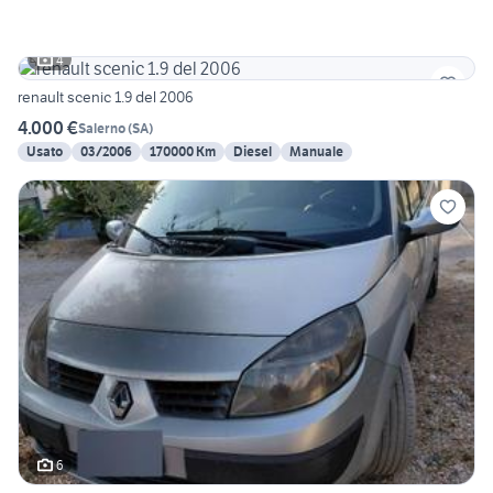
4
renault scenic 1.9 del 2006
4.000 €
Salerno
(
SA
)
Usato
03/2006
170000 Km
Diesel
Manuale
6