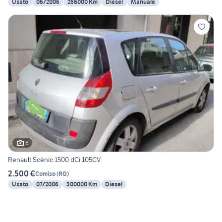
Usato
06/2006
266000 Km
Diesel
Manuale
6
Renault Scénic 1500 dCi 105CV
2.500 €
Comiso
(
RG
)
Usato
07/2006
300000 Km
Diesel