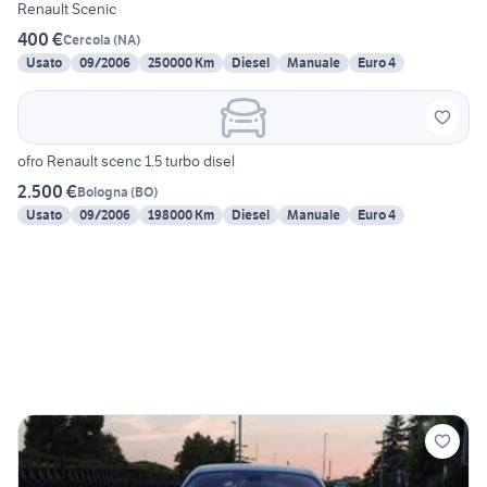
Renault Scenic
400 €
Cercola
(
NA
)
Usato
09/2006
250000 Km
Diesel
Manuale
Euro 4
ofro Renault scenc 1.5 turbo disel
2.500 €
Bologna
(
BO
)
Usato
09/2006
198000 Km
Diesel
Manuale
Euro 4