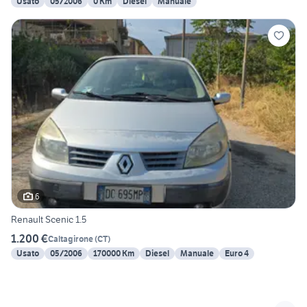
Usato
05/2006
0 Km
Diesel
Manuale
6
Renault Scenic 1.5
1.200 €
Caltagirone
(
CT
)
Usato
05/2006
170000 Km
Diesel
Manuale
Euro 4