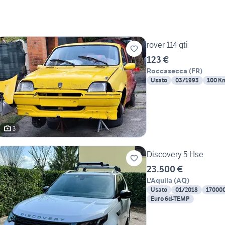
rover 114 gti
123 €
Roccasecca
(
FR
)
Usato
03/1993
100 K
3
Discovery 5 Hse
23.500 €
L'Aquila
(
AQ
)
Usato
01/2018
17000
Euro 6d-TEMP