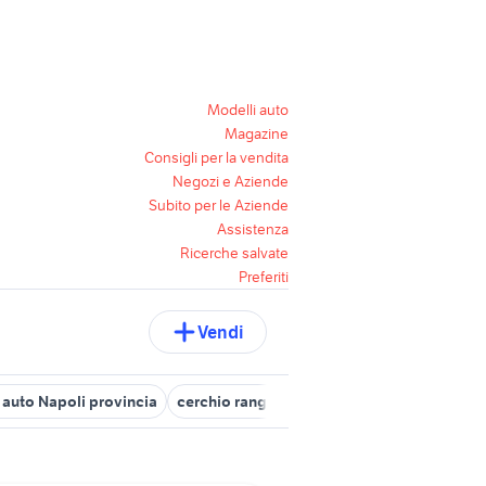
Modelli auto
Magazine
Consigli per la vendita
Negozi e Aziende
Subito per le Aziende
Assistenza
Ricerche salvate
Preferiti
Vendi
 auto Napoli provincia
cerchio range rover 20
land rover discov