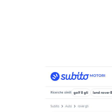
golf 8 gti
land rover 
Ricerche
simili
Subito
Auto
rover gti