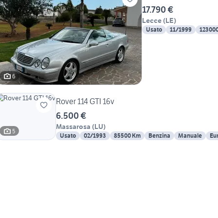
17.790 €
Lecce
(
LE
)
Usato
11/1999
12300
6
Rover 114 GTI 16v
6.500 €
Massarosa
(
LU
)
5
Usato
02/1993
85500 Km
Benzina
Manuale
Eur