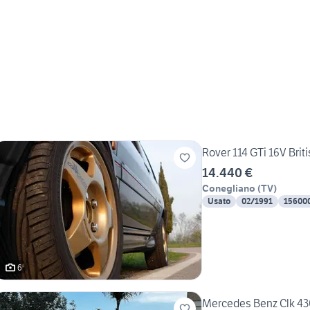
Rover 114 GTi 16V Bri
14.440 €
Conegliano
(
TV
)
Usato
02/1991
15600
6
Mercedes Benz Clk 430