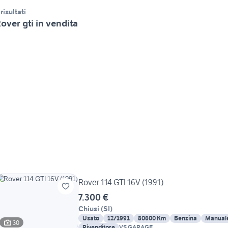
 risultati
over gti in vendita
Rover 114 GTI 16V (1991)
7.300 €
Chiusi
(
SI
)
Usato
12/1991
80600 Km
Benzina
Manual
30
Rivenditore
VS GARAGE