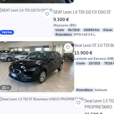
SEAT Leon 1.6 TDI 110 CV DSG ST
9.300 €
Mazzano
(
BS
)
Usato
06/2016
100650 Km
Diesel
Vetrina
Rivenditore
EFFE CAR S.R.L.
Seat Leon ST 2.0 TDI 
13.900 €
Lentate sul Seveso
(
MB
Usato
10/2023
79216
16
Rivenditore
Stellauto
Seat Leon 1.5 T
PROPRIETARIO