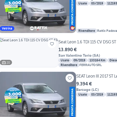
Usato
03/2019
11219
Vetrina
Rivenditore
Rattix Padov
Seat Leon 1.6 TDI 115 CV DSG ST
13.890 €
San Valentino Torio
(
SA
)
Usato
09/2019
133164 Km
Dies
20
Rivenditore
FERRAUTO SRL
SEAT Leon III 2017 ST L
9.394 €
Barzago
(
LC
)
Usato
03/2019
11219