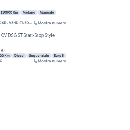
110500 Km
Metano
Manuale
Mostra numero
O SRL VENDITA ED
TENZA AUTO
5 CV DSG ST Start/Stop Style
VR
)
00 Km
Diesel
Sequenziale
Euro 5
Mostra numero
TO