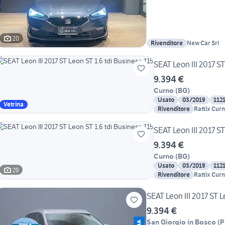
20
Rivenditore
New Car Srl
SEAT Leon III 2017 ST
9.394 €
Curno
(
BG
)
Usato
03/2019
112
Vetrina
Rivenditore
Rattix Cur
SEAT Leon III 2017 ST
9.394 €
Curno
(
BG
)
Usato
03/2019
112
29
Rivenditore
Rattix Cur
SEAT Leon III 2017 ST L
9.394 €
San Giorgio in Bosco
(
P