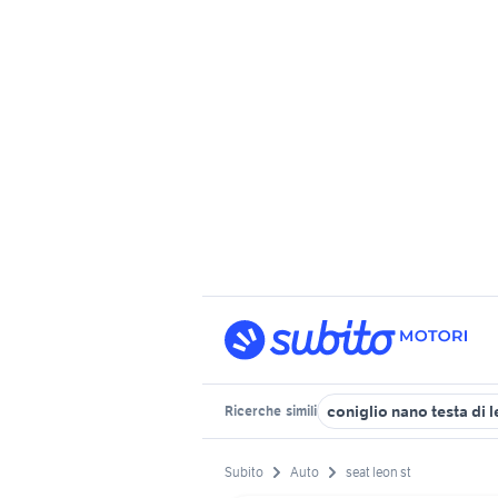
coniglio nano testa di 
Ricerche
simili
Subito
Auto
seat leon st