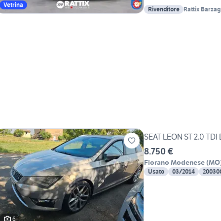
Vetrina
Rivenditore
Rattix Barza
SEAT LEON ST 2.0
8.750 €
Fiorano Modenese
(
MO
Usato
03/2014
20030
6