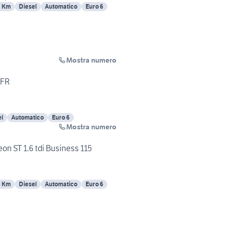
3 Km
Diesel
Automatico
Euro 6
Mostra numero
a
 FR
el
Automatico
Euro 6
Mostra numero
eon ST 1.6 tdi Business 115
3 Km
Diesel
Automatico
Euro 6