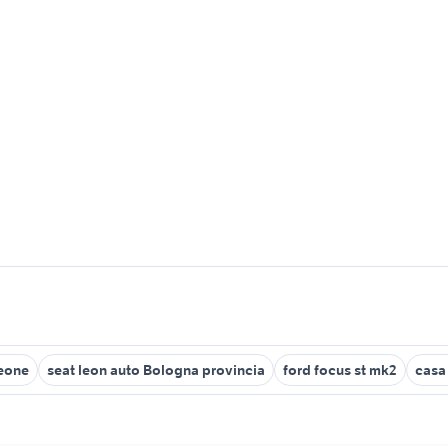
leone
seat leon auto Bologna provincia
ford focus st mk2
casa