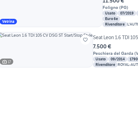
11.500 €
Foligno
(
PG
)
Usato
07/2019
Euro 6e
Vetrina
Rivenditore
L'AUT
ASSIS
Seat Leon 1.6 TDI 10
7.500 €
Peschiera del Garda
(
Usato
09/2014
1790
17
Rivenditore
ROYAL-AU