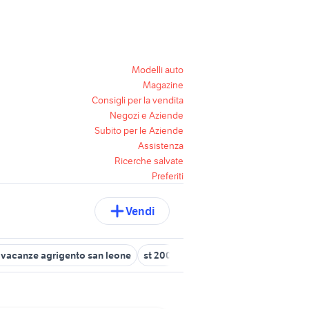
Modelli auto
Magazine
Consigli per la vendita
Negozi e Aziende
Subito per le Aziende
Assistenza
Ricerche salvate
Preferiti
Vendi
 vacanze agrigento san leone
st 200
rockrider st100
seat vice