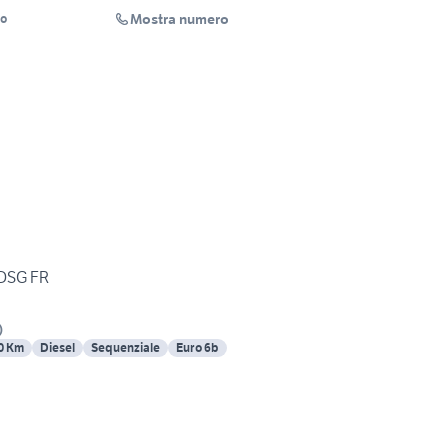
Mostra numero
go
 TDI DSG FR
)
0 Km
Diesel
Sequenziale
Euro 6b