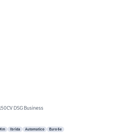
I 150CV DSG Business
 Km
Ibrida
Automatico
Euro 6e